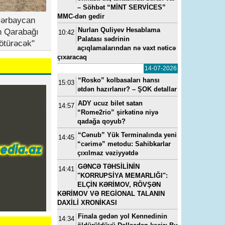
– Söhbət “MİNT SERVİCES”
MMC-dən gedir
zərbaycan
Nurlan Quliyev Hesablama
n Qarabağı
10:42
Palatası sədrinin
ötürəcək"
açıqlamalarından nə vaxt nəticə
çıxaracaq
14-07-2026
“Rosko” kolbasaları hansı
15:03
ətdən hazırlanır? – ŞOK detallar
ADY ucuz bilet satan
14:57
“Rome2rio” şirkətinə niyə
qadağa qoyub?
“Cənub” Yük Terminalında yeni
14:45
“cərimə” metodu: Sahibkarlar
çıxılmaz vəziyyətdə
GƏNCƏ TƏHSİLİNİN
14:41
"KORRUPSİYA MEMARLIĞI":
ELÇİN KƏRİMOV, RÖVŞƏN
KƏRİMOV VƏ REGİONAL TALANIN
DAXİLİ XRONİKASI
Finala gedən yol Kennedinin
14:34