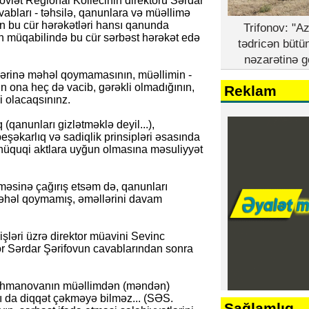
övlət Regional Kollecinin direktoru Sərdar
vabları - təhsilə, qanunlara və müəllimə
un bu cür hərəkətləri hansı qanunda
Trifonov: "A
n müqabilində bu cür sərbəst hərəkət edə
tədricən bütü
nəzarətinə g
lərinə məhəl qoymamasının, müəllimin -
n ona heç də vacib, gərəkli olmadığının,
Reklam
i olacaqsınınz.
 (qanunları gizlətməklə deyil...),
, peşəkarlıq və sadiqlik prinsipləri əsasında
v hüquqi aktlara uyğun olmasına məsuliyyət
tməsinə çağırış etsəm də, qanunları
əhəl qoymamış, əməllərini davam
işləri üzrə direktor müavini Sevinc
r Sərdar Şərifovun cavablarından sonra
urrahmanovanın müəllimdən (məndən)
sı da diqqət çəkməyə bilməz... (SƏS.
Sağlamlıq