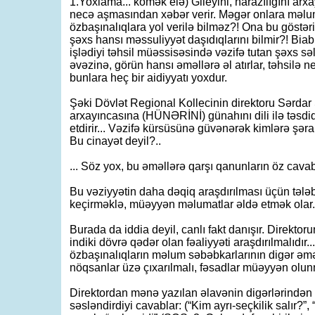
1.Yoxlama... kömək elə) Gileyini, narazılığını arxa
necə aşmasından xəbər verir. Məgər onlara məlum 
özbaşınalıqlara yol verilə bilməz?! Ona bu göstəriş
şəxs hansı məssuliyyət daşıdıqlarını bilmir?! Biabı
işlədiyi təhsil müəssisəsində vəzifə tutan şəxs sə
əvəzinə, görün hansı əməllərə əl atırlar, təhsilə 
bunlara heç bir aidiyyatı yoxdur.
Şəki Dövlət Regional Kollecinin direktoru Sərdar
arxayıncasına (HÜNƏRİNİ) günahını dili ilə təsdiql
etdirir... Vəzifə kürsüsünə güvənərək kimlərə şərai
Bu cinayət deyil?..
... Söz yox, bu əməllərə qarşı qanunların öz cavabı
Bu vəziyyətin daha dəqiq araşdırılması üçün tələ
keçirməklə, müəyyən məlumatlar əldə etmək olar.
Burada da iddia deyil, canlı fakt danışır. Direkto
indiki dövrə qədər olan fəaliyyəti araşdırılmalıdır
özbaşınalıqların məlum səbəbkarlarının digər əməll
nöqsanlar üzə çıxarılmalı, fəsadlar müəyyən olunm
Direktordan mənə yazılan əlavənin digərlərindən 
səsləndirdiyi cavablar: (“Kim ayrı-seçkilik salır?”