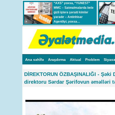
“AXS” yoxsa, “YUNEST”
MMC – Satınalmalarda belə
gizli işlərə şəraiti kimlər
yaradır – Antinhisar
Agentliyi, yoxsa…
Ana səhİfə
Araşdırma
Aktual
Problem
Siyas
DİREKTORUN ÖZBAŞINALIĞI - Şəki Dö
direktoru Sərdar Şərifovun əməlləri 