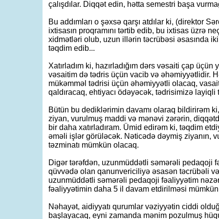
çalışdılar. Diqqət edin, hətta semestri başa vurma
Bu addımları o şəxsə qarşı atdılar ki, (direktor Sərd
ixtisasın proqramını tərtib edib, bu ixtisas üzrə 
xidmətləri olub, uzun illərin təcrübəsi əsasında iki
təqdim edib...
Xatırladım ki, hazırladığım dərs vəsaiti çap üçün 
vəsaitim də tədris üçün vacib və əhəmiyyətlidir. H
mükəmməl tədrisi üçün əhəmiyyətli olacaq, vasai
qaldıracaq, ehtiyacı ödəyəcək, tədrisimizə layiqli 
Bütün bu dediklərimin davamı olaraq bildirirəm ki
ziyan, vurulmuş maddi və mənəvi zərərin, diqqət
bir daha xatırladıram. Ümid edirəm ki, təqdim etdi
əməli işlər görüləcək. Nəticədə dəymiş ziyanın, v
təzminatı mümkün olacaq.
Digər tərəfdən, uzunmüddətli səmərəli pedaqoji f
qüvvədə olan qanunvericiliyə əsasən təcrübəli və 
uzunmüddətli səmərəli pedaqoji fəaliyyətim nəzə
fəaliyyətimin daha 5 il davam etdirilməsi mümkün 
Nəhayət, aidiyyatı qurumlar vəziyyətin ciddi old
başlayacaq, eyni zamanda mənim pozulmuş hüquq