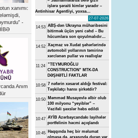
– Satınalmalarda belə gizli
işlərə şəraiti kimlər yaradır –
otun xanımı:
Antinhisar Agentliyi, yoxsa…
eləmişdi,
27-07-2026
oymurdu” -
ABŞ-dən Ukrayna müharibəsini
14:53
İBƏ
bitirmək üçün yeni cəhd – Bu
hücumlara son qoyulmalıdır…
Xaçmaz və Xudat şəhərlərində
14:52
avtomobil yollarının təmirinə
xərclənən pullar və reallıqlar
”TEYMUROĞLU
11:24
CONSTRUCTION” MTK-DA
DƏŞHƏTLİ FAKTLAR
7 nəfərin xəsarət aldığı festival:
10:58
ycanda Anım
Təşkilatçı hansı şirkətdir?
dür
Məmməd Musayevlə əlbir olub
10:50
100 milyonu “yeyiblər” –
Vəzifəli şəxslər həbs edildi
AYİB Azərbaycandakı layihələr
10:47
portfelinin həcmi açıqlandı
Haqqında heç bir məlumat
10:45
olmasa da, arxasında duran var