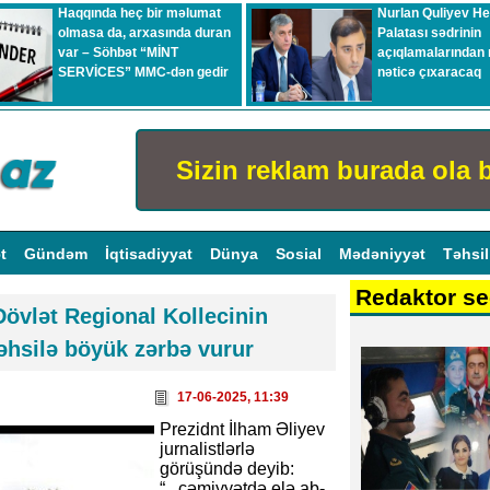
Haqqında heç bir məlumat
Nurlan Quliyev H
olmasa da, arxasında duran
Palatası sədrinin
var – Söhbət “MİNT
açıqlamalarından 
SERVİCES” MMC-dən gedir
nəticə çıxaracaq
Sizin reklam burada ola b
ət
Gündəm
İqtisadiyyat
Dünya
Sosial
Mədəniyyət
Təhsi
Redaktor se
vlət Regional Kollecinin
təhsilə böyük zərbə vurur
17-06-2025, 11:39
Prezidnt İlham Əliyev
jurnalistlərlə
görüşündə deyib:
“...cəmiyyətdə elə ab-