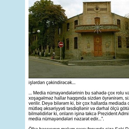
işlərdən çəkindirəcək...
... Media nümayəndələrinin bu sahədə çox rolu va
xoşagəlməz hallar haqqında sizdən öyrənirəm, si
verilir. Deyə bilərəm ki, bir çox hallarda mediada
mütləq əksəriyyəti təsdiqllənir və dərhal ölçü göt
bilməlidirlər ki, onların işinə təkcə Prezident Adm
media nümayəndələri nəzarət edir...”.