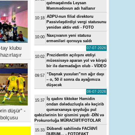
qalmaqalında Leysan
Məmmədovun adı hallanır
ADPU-nun filial direktoru
10:18
Passivləşdirdiyi vergi statusunu
yenidən aktiv etdi - FOTO
Naxçıvanın yeni statusu
10:00
erməniləri qorxuya saldı
tay klubu
07-07-2026
hazırlaşır
Prezidentin açılışını etdiyi
10:02
müəssisəyə aparan yol və körpü
bir ilə darmadağın olub - VİDEO
“Daşnak yuxuları”nın ağır daşı
09:57
– o, 50 il sonra da ayağımıza
düşəcək
06-07-2026
İş qadını tiktoker Həmidin
15:37
ondan dələduzluqla ələ keçirib
qumarxanaya qoyduğu pul
rin düşür” -
qəbizlərinin bir qismini yaydı -DİN və
tbolçusu
Prokurorluğa MÜRACİƏT/FOTOLAR
Dübəndi sahilində FACİƏVİ
15:33
DURUM... - FOTOFAKT