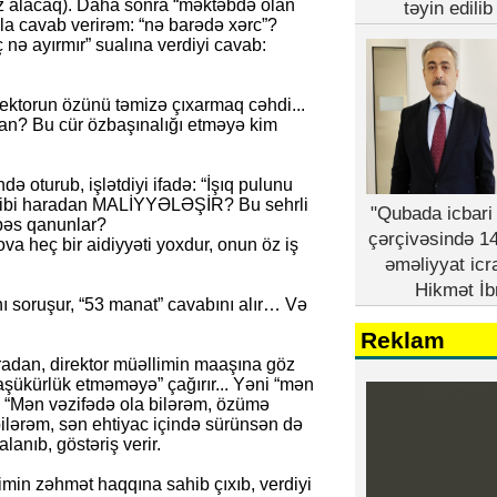
i az alacaq). Daha sonra “məktəbdə olan
təyin edili
alla cavab verirəm: “nə barədə xərc”?
ç nə ayırmır” sualına verdiyi cavab:
ektorun özünü təmizə çıxarmaq cəhdi...
n? Bu cür özbaşınalığı etməyə kim
ə oturub, işlətdiyi ifadə: “İşıq pulunu
n cibi haradan MALİYYƏLƏŞİR? Bu sehrli
"Qubada icbari 
 bəs qanunlar?
çərçivəsində 14
va heç bir aidiyyəti yoxdur, onun öz iş
əməliyyat icr
Hikmət İb
nı soruşur, “53 manat” cavabını alır… Və
Reklam
radan, direktor müəllimin maaşına göz
şükürlük etməməyə” çağırır... Yəni “mən
. “Mən vəzifədə ola bilərəm, özümə
ilərəm, sən ehtiyac içində sürünsən də
lanıb, göstəriş verir.
imin zəhmət haqqına sahib çıxıb, verdiyi