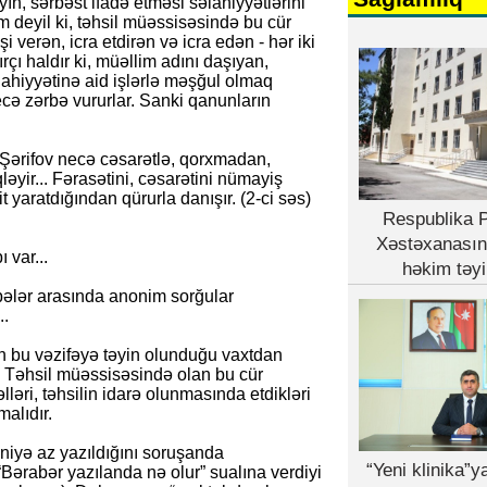
yın, sərbəst ifadə etməsi səlahiyyətlərini
deyil ki, təhsil müəssisəsində bu cür
i verən, icra etdirən və icra edən - hər iki
rçı haldır ki, müəllim adını daşıyan,
lahiyyətinə aid işlərlə məşğul olmaq
necə zərbə vururlar. Sanki qanunların
 Şərifov necə cəsarətlə, qorxmadan,
əyir... Fərasətini, cəsarətini nümayiş
t yaratdığından qürurla danışır. (2-ci səs)
Respublika P
Xəstəxanasın
 var...
həkim təyi
bələr arasında anonim sorğular
..
run bu vəzifəyə təyin olunduğu vaxtdan
... Təhsil müəssisəsində olan bu cür
əri, təhsilin idarə olunmasında etdikləri
alıdır.
niyə az yazıldığını soruşanda
“Yeni klinika”
, “Bərabər yazılanda nə olur” sualına verdiyi