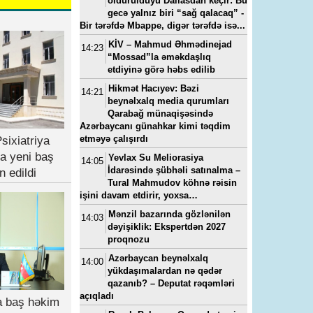
öldürüldüyü Dallasdan keçir: Bu
gecə yalnız biri “sağ qalacaq” -
Bir tərəfdə Mbappe, digər tərəfdə isə...
KİV – Mahmud Əhmədinejad
14:23
“Mossad”la əməkdaşlıq
etdiyinə görə həbs edilib
Hikmət Hacıyev: Bəzi
14:21
beynəlxalq media qurumları
Qarabağ münaqişəsində
Azərbaycanı günahkar kimi təqdim
etməyə çalışırdı
sixiatriya
a yeni baş
Yevlax Su Meliorasiya
14:05
İdarəsində şübhəli satınalma –
n edildi
Tural Mahmudov köhnə rəisin
işini davam etdirir, yoxsa…
Mənzil bazarında gözlənilən
14:03
dəyişiklik: Ekspertdən 2027
proqnozu
Azərbaycan beynəlxalq
14:00
yükdaşımalardan nə qədər
qazanıb? – Deputat rəqəmləri
açıqladı
ya baş həkim