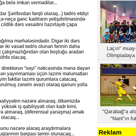
ğa belə imkan vermədilər...
ar Şərifovdan fərqli olaraq...) tədris etdiyi
neçə-neçə gənc kadrların yetişdirilməsində
 cildlik dərs vəsaitini hazırlayıb çapa
yığılma mərhələsindədir. Digər iki dərs
ər iki vasait tədris olunan fənnin daha
Laçın” muay-
t çatışmazlığından olan boşluğu aradan
Olimpiadaya 
töhfə olacaq.
, direktorun “səyi” nəticəsində mənə dəyən
dən yayınmaması üçün lazımi məlumatları
yim faktlar lazımi qurumlara catacaq,
urulmuş zərərin əvəzi olaraq qanuni yolla
əaliyyətim nəzərə alınaraq, ölkəmizdə
yüksək iş qabiliyyəti olan kadr kimi,
“Qarabağ”a afə
rə alınaraq, (diferensial yanaşma) əmək
olacaq...
“Nant”ın fu
uğunu nəzərə alaraq araşdırmalara
Reklam
larımın bərpası təmin olunacaq...