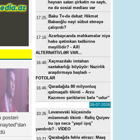
heyvan satan şirkətin nə saytı,
nə də sosial mediası var
Baku Tv-də debat: Hikmət
17:25
Babaoğlu nəyi sübut etməyə
çalışırdı?
Azərbaycanda məhkəmələr niyə
17:16
həbs qətimkan tədbirinə
meyillidir? - AXI
ALTERNATİVLƏR VAR...
Xaçmazdakı imtahan
16:48
saxtakarlığı böyüyür: Nazirlik
araşdırmaya başladı –
FOTOLAR
Qaradağda 80 milyonluq
16:46
qalmaqallı tikinti – Arzu
Kazımov şəriklərini belə “udur”
08-07-2026
Levanevski küçəsində
10:26
 posteri
müəmmalı tikinti - Rafiq Quiyev
bu işə necə "yaşıl işıq"
nayted"dən
yandırıb? - VİDEO
dü
Qarabağda fəhlə etirazı: Maaş
10:21