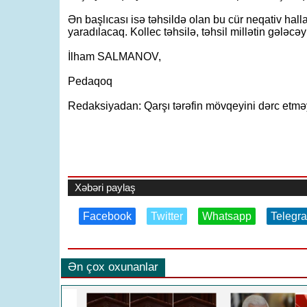
Ən başlıcası isə təhsildə olan bu cür neqativ halla
yaradılacaq. Kollec təhsilə, təhsil millətin gələc
İlham SALMANOV,
Pedaqoq
Redaksiyadan: Qarşı tərəfin mövqeyini dərc etməy
Xəbəri paylaş
Facebook
Twitter
Whatsapp
Telegr
Ən çox oxunanlar