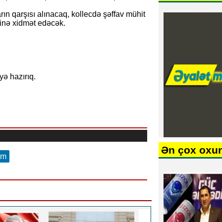
rın qarşısı alınacaq, kollecdə şəffav mühit
əyinə xidmət edəcək.
ə hazırıq.
Ən çox oxu
am