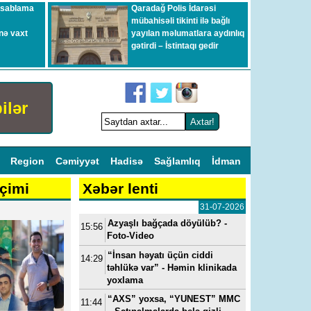
esablama
Qaradağ Polis İdarəsi
mübahisəli tikinti ilə bağlı
nə vaxt
yayılan məlumatlara aydınlıq
gətirdi – İstintaqı gedir
ilər
l
Region
Cəmiyyət
Hadisə
Sağlamlıq
İdman
çimi
Xəbər lenti
31-07-2026
Azyaşlı bağçada döyülüb? -
15:56
Foto-Video
“İnsan həyatı üçün ciddi
14:29
təhlükə var” - Həmin klinikada
yoxlama
“AXS” yoxsa, “YUNEST” MMC
11:44