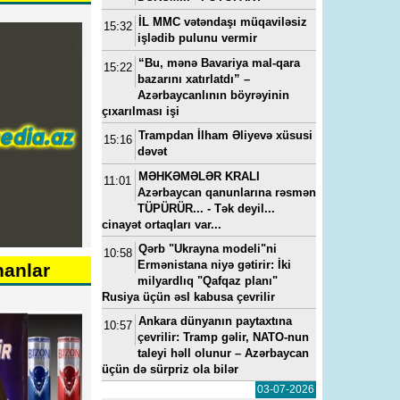
İL MMC vətəndaşı müqaviləsiz
15:32
işlədib pulunu vermir
“Bu, mənə Bavariya mal-qara
15:22
bazarını xatırlatdı” –
Azərbaycanlının böyrəyinin
çıxarılması işi
Trampdan İlham Əliyevə xüsusi
15:16
dəvət
MƏHKƏMƏLƏR KRALI
11:01
Azərbaycan qanunlarına rəsmən
TÜPÜRÜR... - Tək deyil...
cinayət ortaqları var...
Qərb "Ukrayna modeli"ni
10:58
Ermənistana niyə gətirir: İki
nanlar
milyardlıq "Qafqaz planı"
Rusiya üçün əsl kabusa çevrilir
Ankara dünyanın paytaxtına
10:57
çevrilir: Tramp gəlir, NATO-nun
taleyi həll olunur – Azərbaycan
üçün də sürpriz ola bilər
03-07-2026