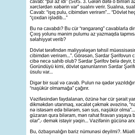
cavab: “pul az idi” (SƏS. 3. Gələn dəfə o birilər
xərclərdən xəbərin var” sualını verir. Sualına, su
Cavab: “işıq pulu, cibimdən verirəm”... “Dövlət he
“çoxdan işlədib...”
Bu nə cavabdı? Bu cür “rəngarəng” cavablarla dir
Çıxış yolunu mənim pulumu az yazmaqda tapmısa
səlahiyyət verib?
Dövlət tərəfindən maliyyələşən təhsil müəssisəsind
cibimdən verirəm...”. Görəsən, Sərdar Şərifovu
cibə necə sahib olub? Sərdar Şərifov belə deyir,
Goründüyü kimi, dövlət qanunlarının Sərdar Şərifo
üsulu var...
Digər bir sual və cavab. Pulun nə qədər yazıldığı
“naşükür olmamağa” çağırır.
Vəzifəsindən faydalanan, özünə hər cür şərait ya
dikməkdən utanmaq, xəcalət çəkmək əvəzinə, “na
nə istəsəm edə bilərəm, sən sus, naşükür olma”..
güzaran qura biləram, mən rahat firavan yaşaya b
olar”,- demək istəyir yəqin... Vəzifənin gücünə arxa
Bu, özbaşınalığın bariz nümunəsi deyilmi?. Müəll