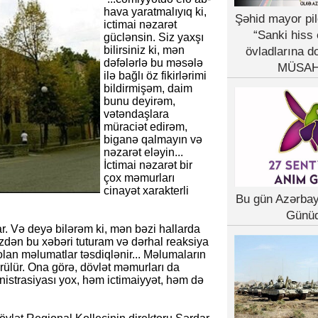
hava yaratmalıyıq ki,
Şəhid mayor pil
ictimai nəzarət
“Sanki hiss 
güclənsin. Siz yaxşı
bilirsiniz ki, mən
övladlarına d
dəfələrlə bu məsələ
MÜSAH
ilə bağlı öz fikirlərimi
bildirmişəm, daim
bunu deyirəm,
vətəndaşlara
müraciət edirəm,
biganə qalmayın və
nəzarət eləyin...
İctimai nəzarət bir
çox məmurları
cinayət xarakterli
Bu gün Azərba
Günü
r. Və deyə bilərəm ki, mən bəzi hallarda
zdən bu xəbəri tuturam və dərhal reaksiya
 olan məlumatlar təsdiqlənir... Məlumaların
ürülür. Ona görə, dövlət məmurları da
inistrasiyası yox, həm ictimaiyyət, həm də