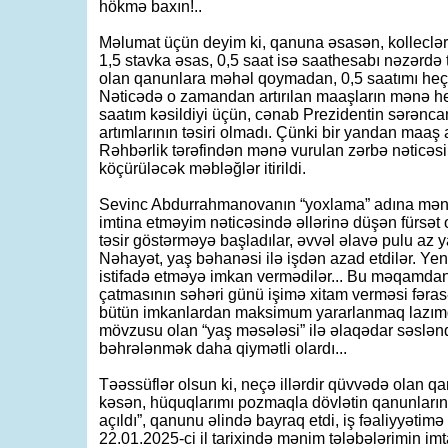
hökmə baxın!..
Məlumat üçün deyim ki, qanuna əsasən, kolleclərdə
1,5 stavka əsas, 0,5 saat isə saathesabı nəzərdə
olan qanunlara məhəl qoymadan, 0,5 saatımı heç b
Nəticədə o zamandan artırılan maaşların mənə heç
saatım kəsildiyi üçün, cənab Prezidentin sərənc
artımlarının təsiri olmadı. Çünki bir yandan maaş a
Rəhbərlik tərəfindən mənə vurulan zərbə nəticə
köçürüləcək məbləğlər itirildi.
Sevinc Abdurrahmanovanın “yoxlama” adına mən
imtina etməyim nəticəsində əllərinə düşən fürsət o
təsir göstərməyə başladılar, əvvəl əlavə pulu az ya
Nəhayət, yaş bəhanəsi ilə işdən azad etdilər. Ye
istifadə etməyə imkan vermədilər... Bu məqamdan 
çatmasının səhəri günü işimə xitam verməsi fəras
bütün imkanlardan maksimum yararlanmaq lazımd
mövzusu olan “yaş məsələsi” ilə əlaqədar səsləndir
bəhrələnmək daha qiymətli olardı...
Təəssüflər olsun ki, neçə illərdir qüvvədə olan 
kəsən, hüquqlarımı pozmaqla dövlətin qanunları
açıldı”, qanunu əlində bayraq etdi, iş fəaliyyətimə
22.01.2025-ci il tarixində mənim tələbələrimin i