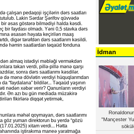
 çalışan pedaqoji işçilərin dərs saatları
 tutulub. Lakin Sərdar Şərifov qüvvədə
ir əsas göstərə bilmədiyi halda kəsdi.
 bir faydası olmadı. Yəni 0,5 stavka dərs
amına əsasən həyata keçirilən maaş
rtdı, digər tərəfdən dərs saatlarım kəsildi.
sində həmin saatlardan təqaüd fonduna
İdman
dən almaq istədiyi məbləği verməkdən
nlara təkan verdi, pillə-pillə mənə qarşı
zdılar, sonra dərs saatlarımı kəsdilər.
nə də mənə dövlətin verdiyi hüquqlarımdan
da “faydalana” bildilər... Təqaüd yaşının
əti nədən xəbər verir? Qanunların verdiyi
ır. Ən azı bu gün mediada müzakirə
ilən fikirlərə diqqət yetirmək,
Ronaldonun
qanunlara məhəl qoymayan, dərs saatlarımı
"Mançester Yu
na göz yuman direktorun bu yerdə “gözü
 (17.01.2025) xitam verdi... Hətta
sökül
mtahanında iştirakıma maneə yaratmağa