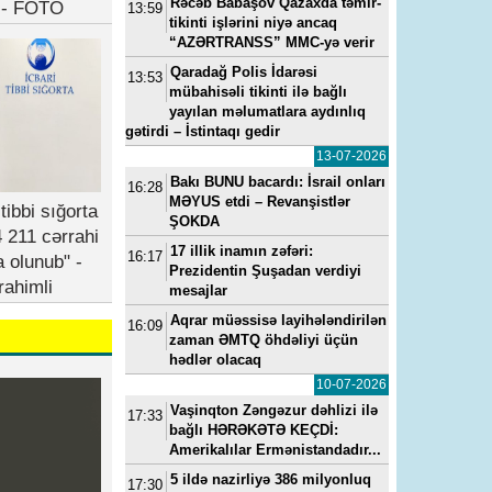
Rəcəb Babaşov Qazaxda təmir-
b - FOTO
13:59
tikinti işlərini niyə ancaq
“AZƏRTRANSS” MMC-yə verir
Qaradağ Polis İdarəsi
13:53
mübahisəli tikinti ilə bağlı
yayılan məlumatlara aydınlıq
gətirdi – İstintaqı gedir
13-07-2026
Bakı BUNU bacardı: İsrail onları
16:28
MƏYUS etdi – Revanşistlər
tibbi sığorta
ŞOKDA
 211 cərrahi
17 illik inamın zəfəri:
16:17
a olunub" -
Prezidentin Şuşadan verdiyi
rahimli
mesajlar
Aqrar müəssisə layihələndirilən
16:09
zaman ƏMTQ öhdəliyi üçün
hədlər olacaq
10-07-2026
Vaşinqton Zəngəzur dəhlizi ilə
17:33
bağlı HƏRƏKƏTƏ KEÇDİ:
Amerikalılar Ermənistandadır...
5 ildə nazirliyə 386 milyonluq
17:30