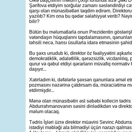
Ölkə başçısının məlum çıxışı fonunda sizə Şəki D
Şərifova etdiyim sorğular zamanı səsləndirdiyi ca
qarşı olan münasibətləri təqdim edirəm. Direktor
yazılıb? Kim ona bu qədər səlahiyyət verib? Nəyi
bilir?
Bütün bu məlumatlarla onun Prezidentin göstəriş
vətəndaşın hüquqlarını tapdalamasının, qanunları
təhsili necə, hansı üsullarla idarə etməsinin şahid
Bu şəxs unudub ki, direktor öz fəaliyyətini aşkarlıq
demokratiklik, ədalətlilik, qərəzsizlik, vicdanlılıq
qurur və qəbul etdiyi qərarların müvafiq normati
daşıyır...
Xatırladım ki, dəfələrlə şəxsən qanunlara əməl e
pozmasını nəzərinə çatdırsam da, müraciətimə m
etdirmişdir...
Mənə olan münasibətin əsl səbəbi kollecin tədris 
Abdurrahmanovanın səsini dinlədikdən və direkto
məlum olacaq.
Tədris İşləri üzrə direktor müavini Sevinc Abd
istədiyi məbləği ala bilmədiyi üçün narazı qalma