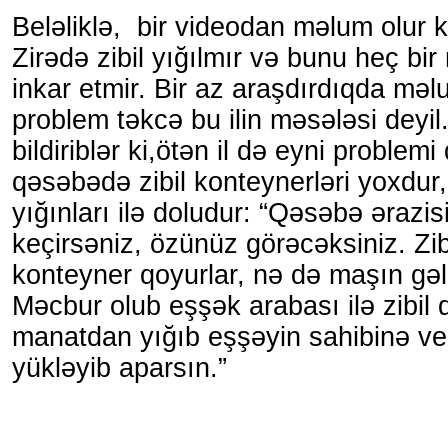
Beləliklə, bir videodan məlum olur ki
Zirədə zibil yığılmır və bunu heç bi
inkar etmir. Bir az araşdırdıqda məlu
problem təkcə bu ilin məsələsi deyil
bildiriblər ki,ötən il də eyni problemi d
qəsəbədə zibil konteynerləri yoxdur, 
yığınları ilə doludur: “Qəsəbə ərazis
keçirsəniz, özünüz görəcəksiniz. Zibi
konteyner qoyurlar, nə də maşın gəli
Məcbur olub eşşək arabası ilə zibil d
manatdan yığıb eşşəyin sahibinə veriri
yükləyib aparsın.”