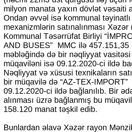
milyon manata yaxın dövlət vəsaiti a
Ondan əvvəl isə kommunal təyinatlı
mexanizmlərin satınalınması Xəzər 
Kommunal Təsərrüfat Birliyi “İM
AND BUSES” MMC ilə 457.151,35
məbləğində də bir nəqliyyat vasitəsi
müqaviləni isə 09.12.2020-ci ildə ba
Nəqliyyat və xüsusi texnikaların sat
bir müqavilə də “AZ-TEX-IMPORT”
09.12.2020-ci ildə bağlanılıb. Bir ə
alınması üzrə bağlanmış bu müqavil
158.120 manat təşkil edib.
Bunlardan əlavə Xəzər rayon Mənz