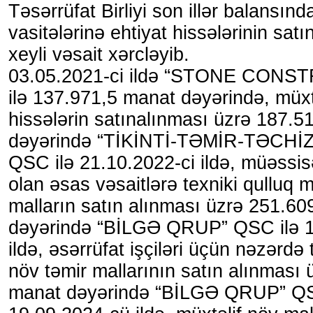
Təsərrüfat Birliyi son illər balansınd
vasitələrinə ehtiyat hissələrinin sat
xeyli vəsait xərcləyib.
03.05.2021-ci ildə “STONE CON
ilə 137.971,5 manat dəyərində, müxtə
hissələrin satınalınması üzrə 187.5
dəyərində “TİKİNTİ-TƏMİR-TƏCHİ
QSC ilə 21.10.2022-ci ildə, müəssi
olan əsas vəsaitlərə texniki qulluq m
malların satın alınması üzrə 251.6
dəyərində “BİLGƏ QRUP” QSC ilə 1
ildə, əsərrüfat işçiləri üçün nəzərdə 
növ təmir mallarının satın alınması
manat dəyərində “BİLGƏ QRUP” QS