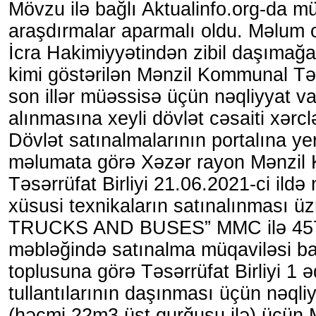
Mövzu ilə bağlı Aktualinfo.org-da 
araşdırmalar aparmalı oldu. Məlum o
İcra Hakimiyyətindən zibil daşımağ
kimi göstərilən Mənzil Kommunal Təsə
son illər müəssisə üçün nəqliyyat vas
alınmasına xeyli dövlət cəsaiti xərcl
Dövlət satınalmalarının portalına yer
məlumata görə Xəzər rayon Mənzil
Təsərrüfat Birliyi 21.06.2021-ci ildə
xüsusi texnikaların satınalınması
TRUCKS AND BUSES” MMC ilə 457
məbləğində satınalma müqaviləsi bağ
toplusuna görə Təsərrüfat Birliyi 1 
tullantılarının daşınması üçün nəqliy
(həcmi 22m3 üst qurğusu ilə) üçün