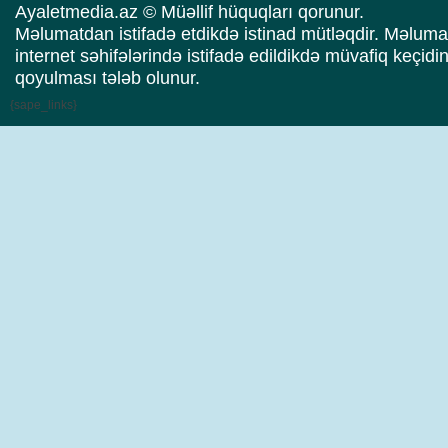
Yusifovun "Məcnun"u
Ayaletmedia.az © Müəllif hüquqları qorunur.
oynadığı filmdə Baba
Məlumatdan istifadə etdikdə istinad mütləqdir. Məluma
Rzayev də baş roldadı
internet səhifələrində istifadə edildikdə müvafiq keçidi
qoyulması tələb olunur.
{sape_links}