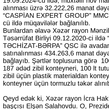
19.09.2024-cü ildə, müxtəlif növ mal
alınması üzrə 32.222,26 manat dəy
“CASPİAN EXPERT GROUP” MMC il
cü ildə müqavilələr bağlanılıb.
Bunlardan əlavə Xəzər rayon Mənz
Təsərrüfat Birliyi 09.12.2020-ci ild
TƏCHİZAT-BƏRPA” QSC ilə avadanl
satınalınması 434.263,6 manat dəy
bağlayıb. Şərtlər toplusuna görə 10
187 ədəd zibil konteyneri, 100 lt tu
zibil üçün plastik materialdan konte
konteyner üçün tormuzlu təkər alını
Qeyd edək ki, Xəzər rayon İcra Hak
başçısı Elşən Salahovdu. O, Prezide