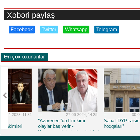
Xəbəri paylaş
Facebook
Twitter
Whatsapp
Telegram
Ən çox oxunanlar
1:31
---
27-06-2024, 14:25
---
30-03-2023, 11:41
“Azərenerji”də film kimi
Səbail DYP rəisinin “yeni
olaylar baş verir -
hoqqaları”
Korrupsiya,kriminal,məhəbbət
və daha nələr.. Üzeyir