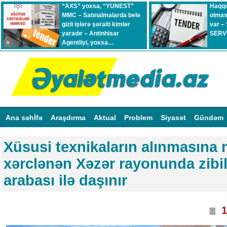
“AXS” yoxsa, “YUNEST”
Haqqı
MMC – Satınalmalarda belə
olmas
gizli işlərə şəraiti kimlər
var –
yaradır – Antinhisar
SERVİ
Agentliyi, yoxsa…
Ana səhİfə
Araşdırma
Aktual
Problem
Siyasət
Gündəm
Xüsusi texnikaların alınmasına 
xərclənən Xəzər rayonunda zibil
arabası ilə daşınır
1