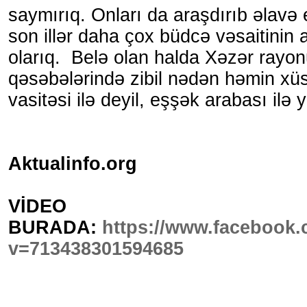
saymırıq. Onları da araşdırıb əlavə
son illər daha çox büdcə vəsaitinin 
olarıq. Belə olan halda Xəzər rayo
qəsəbələrində zibil nədən həmin xüs
vasitəsi ilə deyil, eşşək arabası ilə y
Aktualinfo.org
VİDEO
BURADA:
https://www.facebook
v=713438301594685