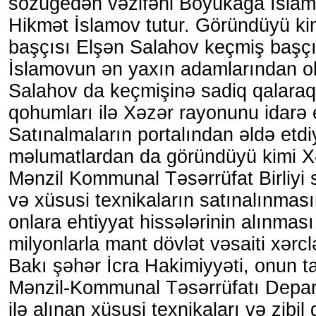
sözügedən vəzifəni Böyükağa İslam
Hikmət İslamov tutur. Göründüyü kim
başçısı Elşən Salahov keçmiş başç
İslamovun ən yaxın adamlarından o
Salahov da keçmişinə sadiq qalaraq
qohumları ilə Xəzər rayonunu idarə e
Satınalmaların portalından əldə etdi
məlumatlardan da göründüyü kimi X
Mənzil Kommunal Təsərrüfat Birliyi s
və xüsusi texnikaların satınalınmas
onlara ehtiyyat hissələrinin alınmas
milyonlarla mant dövlət vəsaiti xərcl
Bakı şəhər İcra Hakimiyyəti, onun t
Mənzil-Kommunal Təsərrüfatı Depart
ilə alınan xüsusi texnikaları və zibil