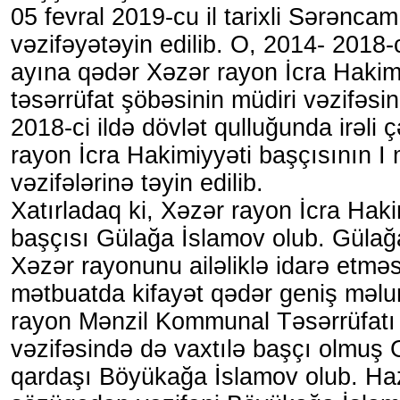
05 fevral 2019-cu il tarixli Sərəncamı
vəzifəyətəyin edilib. O, 2014- 2018-c
ayına qədər Xəzər rayon İcra Hakim
təsərrüfat şöbəsinin müdiri vəzifəsi
2018-ci ildə dövlət qulluğunda irəli 
rayon İcra Hakimiyyəti başçısının I
vəzifələrinə təyin edilib.
Xatırladaq ki, Xəzər rayon İcra Haki
başçısı Gülağa İslamov olub. Güla
Xəzər rayonunu ailəliklə idarə etmə
mətbuatda kifayət qədər geniş məlu
rayon Mənzil Kommunal Təsərrüfatı B
vəzifəsində də vaxtılə başçı olmuş
qardaşı Böyükağa İslamov olub. Haz