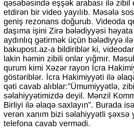
qəsəbəsində eşşək arabası ilə zibil 
etdirən bir video yayılıb. Məsələ so
geniş rezonans doğurub. Videoda qeyd
daşıma işini Zirə bələdiyyəsi həyata
aydınlıq gətirmək üçün bələdiyyə il
bakupost.az-a bildiriblər ki, videoda
lakin həmin zibili onlar yığmır. Məsu
qurum kimi Xəzər rayon İcra Hakimiy
göstəriblər. İcra Hakimiyyəti ilə əla
qəti cavab alıblar:”Ümumiyyətlə, zib
səlahiyyətimizdə deyil. Mənzil Kom
Birliyi ilə əlaqə saxlayın”. Burada 
verən xanım bizi səlahiyyətli şəxsə 
telefona cavab vermədi.