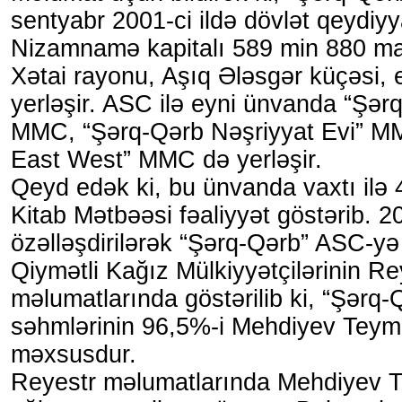
sentyabr 2001-ci ildə dövlət qeydiyy
Nizamnamə kapitalı 589 min 880 m
Xətai rayonu, Aşıq Ələsgər küçəsi,
yerləşir. ASC ilə eyni ünvanda “Şər
MMC, “Şərq-Qərb Nəşriyyat Evi” M
East West” MMC də yerləşir.
Qeyd edək ki, bu ünvanda vaxtı ilə 
Kitab Mətbəəsi fəaliyyət göstərib. 20
özəlləşdirilərək “Şərq-Qərb” ASC-yə 
Qiymətli Kağız Mülkiyyətçilərinin Re
məlumatlarında göstərilib ki, “Şərq
səhmlərinin 96,5%-i Mehdiyev Teym
məxsusdur.
Reyestr məlumatlarında Mehdiyev 