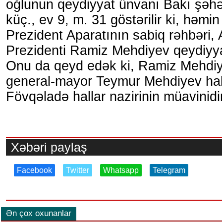
oğlunun qeydiyyat ünvanı Bakı şəhəri
küç., ev 9, m. 31 göstərilir ki, həm
Prezident Aparatının sabiq rəhbəri
Prezidenti Ramiz Mehdiyev qeydiyya
Onu da qeyd edək ki, Ramiz Mehdiy
general-mayor Teymur Mehdiyev hal
Fövqəladə hallar nazirinin müavinidi
Xəbəri paylaş
Facebook
Twitter
Whatsapp
Telegram
Ən çox oxunanlar