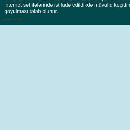
internet səhifələrində istifadə edildikdə müvafiq keçidi
qoyulması tələb olunur.
{sape_links}