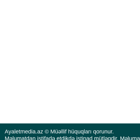
Ayaletmedia.az © Müəllif hüquqları qorunur.
Məlumatdan istifadə etdikdə istinad mütləqdir. Məluma