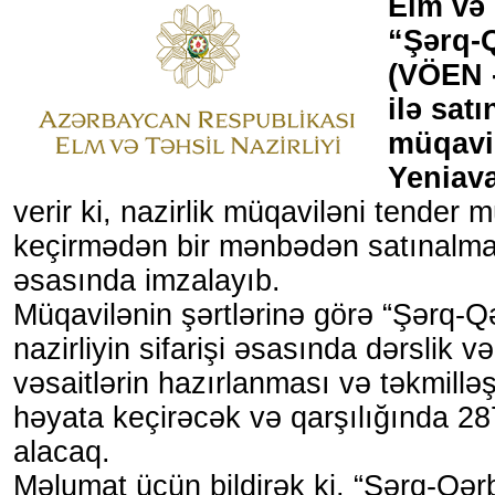
Elm və 
“Şərq-
(VÖEN 
ilə sat
müqavil
Yeniav
verir ki, nazirlik müqaviləni tender 
keçirmədən bir mənbədən satınalm
əsasında imzalayıb.
Müqavilənin şərtlərinə görə “Şərq-
nazirliyin sifarişi əsasında dərslik v
vəsaitlərin hazırlanması və təkmilləşd
həyata keçirəcək və qarşılığında 2
alacaq.
Məlumat üçün bildirək ki, “Şərq-Qə