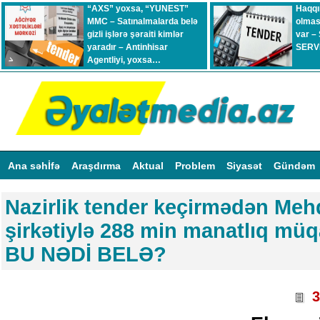
“AXS” yoxsa, “YUNEST”
Haqqı
MMC – Satınalmalarda belə
olmas
gizli işlərə şəraiti kimlər
var –
yaradır – Antinhisar
SERVİ
Agentliyi, yoxsa…
Ana səhİfə
Araşdırma
Aktual
Problem
Siyasət
Gündəm
Nazirlik tender keçirmədən Meh
şirkətiylə 288 min manatlıq müqa
BU NƏDİ BELƏ?
3