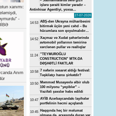
– Satınalmalarda belə gizli
işlərə şəraiti kimlər yaradır –
otun xanımı:
Antinhisar Agentliyi, yoxsa…
eləmişdi,
27-07-2026
oymurdu” -
ABŞ-dən Ukrayna müharibəsini
14:53
İBƏ
bitirmək üçün yeni cəhd – Bu
hücumlara son qoyulmalıdır…
Xaçmaz və Xudat şəhərlərində
14:52
avtomobil yollarının təmirinə
xərclənən pullar və reallıqlar
”TEYMUROĞLU
11:24
CONSTRUCTION” MTK-DA
DƏŞHƏTLİ FAKTLAR
7 nəfərin xəsarət aldığı festival:
10:58
ycanda Anım
Təşkilatçı hansı şirkətdir?
dür
Məmməd Musayevlə əlbir olub
10:50
100 milyonu “yeyiblər” –
Vəzifəli şəxslər həbs edildi
AYİB Azərbaycandakı layihələr
10:47
portfelinin həcmi açıqlandı
Haqqında heç bir məlumat
10:45
olmasa da, arxasında duran var