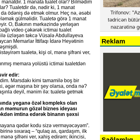
 1 manatdır. 1 manata tualet olar? Bilmədim
lar? Tualetdir də, nədir ki, 1 manat
Trifonov: "A
la da ödəniş də etmək olmur. Heç nə, əsəbi
ləmək gülməlidir. Tualetə görə 1 manat
tədricən bütü
eyir. O, Bakının mərkəzində yerləşən
nəzarətinə g
ağlı video çəkərək ictimai tualet
m ilə üzləşən təkcə Vüsalə Abdullayeva
Reklam
aycan Memarlar İttifaqı İdarə Heyətinin
əşmişdi.
təyirəm tualetə, kişi ol, mənə şifrəni ver,
ınmış memara yolüstü ictimai tualetdən
vir edir:
şdim. Marsdakı kimi tamamilə boş bir
i, əgər maşına bir şey olarsa, onda nə?
şınla deyil, mənim ilə: tualetə getmək
tasında yeganə özəl kompleks olan
ayan məmurun gözəl biznes ideyası
kdən imtina edərək binanın şəxsi
almayana qədər kodu sizə verməyəcəyəm”.
birinə sıxaraq – “qulaq as, qardaşım, ilk
mənə şifrəni ver, xahiş edirəm; ikincisi,
Sağlamlıq