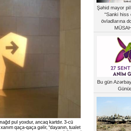
Şəhid mayor pil
“Sanki hiss 
övladlarına d
MÜSAH
Bu gün Azərba
Günü
nağd pul yoxdur, ancaq kartdır. 3-cü
xanım qaça-qaça gəlir, “dayanın, tualet