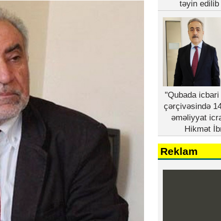
təyin edili
"Qubada icbari 
çərçivəsində 14
əməliyyat icr
Hikmət İb
Reklam