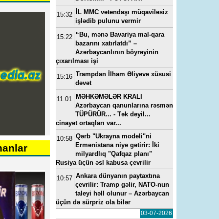
İL MMC vətəndaşı müqaviləsiz
15:32
işlədib pulunu vermir
“Bu, mənə Bavariya mal-qara
15:22
bazarını xatırlatdı” –
Azərbaycanlının böyrəyinin
çıxarılması işi
Trampdan İlham Əliyevə xüsusi
15:16
dəvət
MƏHKƏMƏLƏR KRALI
11:01
Azərbaycan qanunlarına rəsmən
TÜPÜRÜR... - Tək deyil...
cinayət ortaqları var...
Qərb "Ukrayna modeli"ni
10:58
Ermənistana niyə gətirir: İki
nanlar
milyardlıq "Qafqaz planı"
Rusiya üçün əsl kabusa çevrilir
Ankara dünyanın paytaxtına
10:57
çevrilir: Tramp gəlir, NATO-nun
taleyi həll olunur – Azərbaycan
üçün də sürpriz ola bilər
03-07-2026