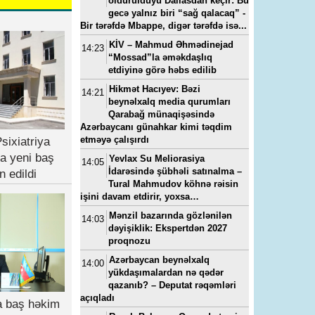
öldürüldüyü Dallasdan keçir: Bu
gecə yalnız biri “sağ qalacaq” -
Bir tərəfdə Mbappe, digər tərəfdə isə...
KİV – Mahmud Əhmədinejad
14:23
“Mossad”la əməkdaşlıq
etdiyinə görə həbs edilib
Hikmət Hacıyev: Bəzi
14:21
beynəlxalq media qurumları
Qarabağ münaqişəsində
Azərbaycanı günahkar kimi təqdim
etməyə çalışırdı
sixiatriya
a yeni baş
Yevlax Su Meliorasiya
14:05
İdarəsində şübhəli satınalma –
n edildi
Tural Mahmudov köhnə rəisin
işini davam etdirir, yoxsa…
Mənzil bazarında gözlənilən
14:03
dəyişiklik: Ekspertdən 2027
proqnozu
Azərbaycan beynəlxalq
14:00
yükdaşımalardan nə qədər
qazanıb? – Deputat rəqəmləri
açıqladı
ya baş həkim