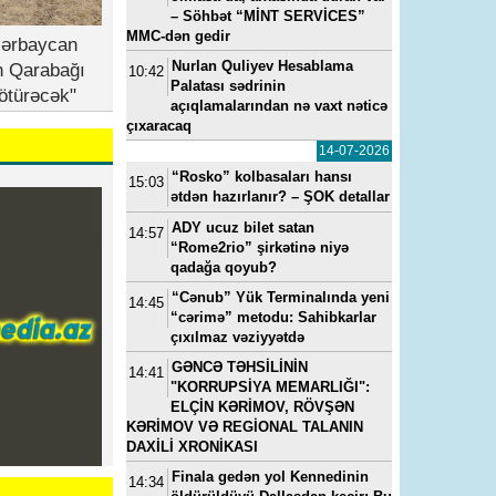
– Söhbət “MİNT SERVİCES”
MMC-dən gedir
zərbaycan
Nurlan Quliyev Hesablama
n Qarabağı
10:42
Palatası sədrinin
ötürəcək"
açıqlamalarından nə vaxt nəticə
çıxaracaq
14-07-2026
“Rosko” kolbasaları hansı
15:03
ətdən hazırlanır? – ŞOK detallar
ADY ucuz bilet satan
14:57
“Rome2rio” şirkətinə niyə
qadağa qoyub?
“Cənub” Yük Terminalında yeni
14:45
“cərimə” metodu: Sahibkarlar
çıxılmaz vəziyyətdə
GƏNCƏ TƏHSİLİNİN
14:41
"KORRUPSİYA MEMARLIĞI":
ELÇİN KƏRİMOV, RÖVŞƏN
KƏRİMOV VƏ REGİONAL TALANIN
DAXİLİ XRONİKASI
Finala gedən yol Kennedinin
14:34