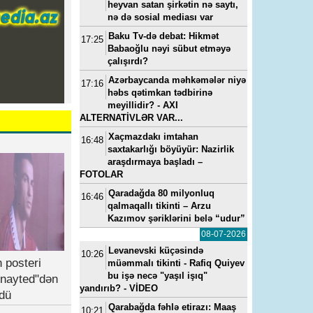
heyvan satan şirkətin nə saytı,
nə də sosial mediası var
Baku Tv-də debat: Hikmət
17:25
Babaoğlu nəyi sübut etməyə
çalışırdı?
Azərbaycanda məhkəmələr niyə
17:16
həbs qətimkan tədbirinə
meyillidir? - AXI
ALTERNATİVLƏR VAR...
Xaçmazdakı imtahan
16:48
saxtakarlığı böyüyür: Nazirlik
araşdırmaya başladı –
FOTOLAR
Qaradağda 80 milyonluq
16:46
qalmaqallı tikinti – Arzu
Kazımov şəriklərini belə “udur”
08-07-2026
Levanevski küçəsində
10:26
 posteri
müəmmalı tikinti - Rafiq Quiyev
bu işə necə "yaşıl işıq"
nayted"dən
yandırıb? - VİDEO
dü
Qarabağda fəhlə etirazı: Maaş
10:21