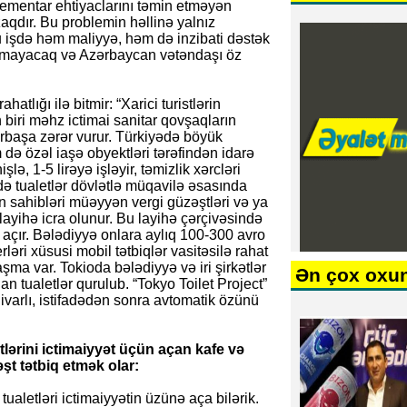
elementar ehtiyaclarını təmin etməyən
aqdır. Bu problemin həllinə yalnız
 işdə həm maliyyə, həm də inzibati dəstək
 tapmayacaq və Azərbaycan vətəndaşı öz
tlığı ilə bitmir: “Xarici turistlərin
biri məhz ictimai sanitar qovşaqların
irbaşa zərər vurur. Türkiyədə böyük
 də özəl iaşə obyektləri tərəfindən idarə
lə, 1-5 lirəyə işləyir, təmizlik xərcləri
də tualetlər dövlətlə müqavilə əsasında
an sahibləri müəyyən vergi güzəştləri və ya
ı layihə icra olunur. Bu layihə çərçivəsində
n açır. Bələdiyyə onlara aylıq 100-300 avro
rləri xüsusi mobil tətbiqlər vasitəsilə rahat
aşma var. Tokioda bələdiyyə və iri şirkətlər
Ən çox oxu
an tualetlər qurulub. “Tokyo Toilet Project”
divarlı, istifadədən sonra avtomatik özünü
lərini ictimaiyyət üçün açan kafe və
şt tətbiq etmək olar:
 tualetləri ictimaiyyətin üzünə aça bilərik.