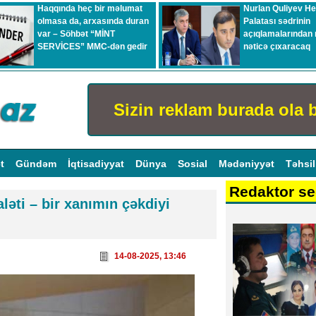
Haqqında heç bir məlumat
Nurlan Quliyev H
olmasa da, arxasında duran
Palatası sədrinin
var – Söhbət “MİNT
açıqlamalarından 
SERVİCES” MMC-dən gedir
nəticə çıxaracaq
Sizin reklam burada ola b
ət
Gündəm
İqtisadiyyat
Dünya
Sosial
Mədəniyyət
Təhsi
Redaktor se
ləti – bir xanımın çəkdiyi
14-08-2025, 13:46