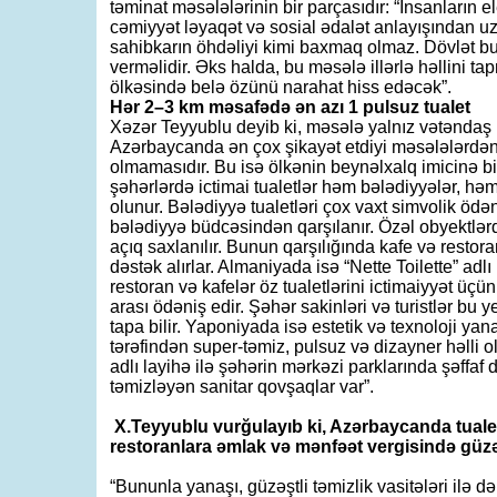
təminat məsələlərinin bir parçasıdır: “İnsanların 
cəmiyyət ləyaqət və sosial ədalət anlayışından uz
sahibkarın öhdəliyi kimi baxmaq olmaz. Dövlət bu
verməlidir. Əks halda, bu məsələ illərlə həllini
ölkəsində belə özünü narahat hiss edəcək”.
Hər 2–3 km məsafədə ən azı 1 pulsuz tualet
Xəzər Teyyublu deyib ki, məsələ yalnız vətəndaş raha
Azərbaycanda ən çox şikayət etdiyi məsələlərdən 
olmamasıdır. Bu isə ölkənin beynəlxalq imicinə b
şəhərlərdə ictimai tualetlər həm bələdiyyələr, həm
olunur. Bələdiyyə tualetləri çox vaxt simvolik ödəniş
bələdiyyə büdcəsindən qarşılanır. Özəl obyektlər
açıq saxlanılır. Bunun qarşılığında kafe və restor
dəstək alırlar. Almaniyada isə “Nette Toilette” adl
restoran və kafelər öz tualetlərini ictimaiyyət üçü
arası ödəniş edir. Şəhər sakinləri və turistlər bu ye
tapa bilir. Yaponiyada isə estetik və texnoloji yan
tərəfindən super-təmiz, pulsuz və dizayner həlli ol
adlı layihə ilə şəhərin mərkəzi parklarında şəffaf 
təmizləyən sanitar qovşaqlar var”.
X.Teyyublu vurğulayıb ki, Azərbaycanda tualet
restoranlara əmlak və mənfəət vergisində güzə
“Bununla yanaşı, güzəştli təmizlik vasitələri ilə də