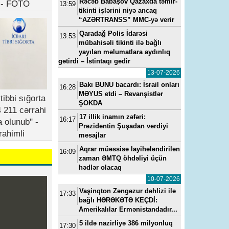
Rəcəb Babaşov Qazaxda təmir-
b - FOTO
13:59
tikinti işlərini niyə ancaq
“AZƏRTRANSS” MMC-yə verir
Qaradağ Polis İdarəsi
13:53
mübahisəli tikinti ilə bağlı
yayılan məlumatlara aydınlıq
gətirdi – İstintaqı gedir
13-07-2026
Bakı BUNU bacardı: İsrail onları
16:28
MƏYUS etdi – Revanşistlər
tibbi sığorta
ŞOKDA
 211 cərrahi
17 illik inamın zəfəri:
16:17
a olunub" -
Prezidentin Şuşadan verdiyi
rahimli
mesajlar
Aqrar müəssisə layihələndirilən
16:09
zaman ƏMTQ öhdəliyi üçün
hədlər olacaq
10-07-2026
Vaşinqton Zəngəzur dəhlizi ilə
17:33
bağlı HƏRƏKƏTƏ KEÇDİ:
Amerikalılar Ermənistandadır...
5 ildə nazirliyə 386 milyonluq
17:30