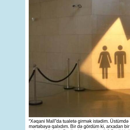
“Xəqani Mall”da tualetə girmək istədim. Üstümdə 
mərtəbəyə qalxdım. Bir də gördüm ki, arxadan bir 