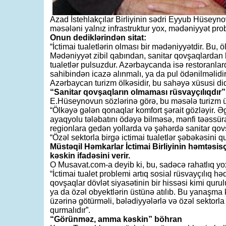
Azad İstehlakçılar Birliyinin sədri Eyyub Hüse
məsələni yalnız infrastruktur yox, mədəniyyət pro
Onun dediklərindən sitat:
“İctimai tualetlərin olması bir mədəniyyətdir. Bu, 
Mədəniyyət zibil qabından, sanitar qovşaqlardan b
tualetlər pulsuzdur. Azərbaycanda isə restoranlar
sahibindən icazə alınmalı, ya da pul ödənilməlidir.
Azərbaycan turizm ölkəsidir, bu sahəyə xüsusi diq
“Sanitar qovşaqların olmaması rüsvayçılıqdır”
E.Hüseynovun sözlərinə görə, bu məsələ turizm üç
“Ölkəyə gələn qonaqlar komfort şərait gözləyir. Ə
ayaqyolu tələbatını ödəyə bilməsə, mənfi təəssürat
regionlara gedən yollarda və şəhərdə sanitar qovş
“Özəl sektorla birgə ictimai tualetlər şəbəkəsini q
Müstəqil Həmkarlar İctimai Birliyinin həmtəsi
kəskin ifadəsini verir.
O Musavat.com-a deyib ki, bu, sadəcə rahatlıq yox
“İctimai tualet problemi artıq sosial rüsvayçılıq h
qovşaqlar dövlət siyasətinin bir hissəsi kimi qurul
ya da özəl obyektlərin üstünə atılıb. Bu yanaşma
üzərinə götürməli, bələdiyyələrlə və özəl sektorla 
qurmalıdır”.
“Görünməz, amma kəskin” böhran