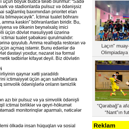
li üçün böyük büdcə tələb olunmur: “Sadə
, park və stadionlarda pulsuz və ödənişsiz
ai sağlamlıq baxımından prioritet elan
la bilməyəcəyik”. İctimai tualet böhranı
 amma kəskin” böhranlardan biridir. Bu,
giyena və ölkənin beynəlxalq imici
lli üçün dövlət məsuliyyəti üzərinə
 ictimai tualet şəbəkəsi qurulmalıdır:
ərinə qoyulub. Amma reallıqda restoran və
Laçın” muay-
t üçün açmaq istəmir. Bunu edənlər də
Olimpiadaya 
vlət dəstəyi yoxdur, nəzarət isə formal
tik tədbirlər kifayət deyil. Biz dövlətin
i
rini ictimaiyyət üçün açan sahibkarlara
q simvolik ödənişlərlə onların təmizlik
n azı bir pulsuz və ya simvolik ödənişli
il ictimai birliklər və qeyri-hökumət
“Qarabağ”a afə
mütəmadi monitorinqlər aparmalı, nəticələr
“Nant”ın fu
Reklam
lemi ölkədə insan hüquqları və sosial