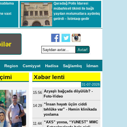
esablama
Qaradağ Polis İdarəsi
mübahisəli tikinti ilə bağlı
nə vaxt
yayılan məlumatlara aydınlıq
gətirdi – İstintaqı gedir
ilər
l
Region
Cəmiyyət
Hadisə
Sağlamlıq
İdman
çimi
Xəbər lenti
31-07-2026
Azyaşlı bağçada döyülüb? -
15:56
Foto-Video
“İnsan həyatı üçün ciddi
14:29
təhlükə var” - Həmin klinikada
yoxlama
“AXS” yoxsa, “YUNEST” MMC
11:44