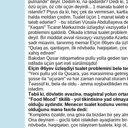
pulnandır” deyir. Dedim ki, nə qədərdir? Dedi ki,
özü üçün, öz cibi üçün deyirdi... 1 manata tualet o
istənilir? Plyus da ki, heç çek də vermirsən, kart
halda moldan çıxdım. Tualet üçün 1 manat tələb e
tələb edərlər? - bu sözləri Vüsalə Abdullayeva d
“Xəqani” Ticarət Mərkəzində üzləşdiyi vəziyyətlə b
problemini qaldırıb. Ölkədə ictimai tualet proble
deyil. Bir müddət əvvəl rüsvayçı vəziyyətlə Azərb
sədr müavini, tanınmış memar Elçin Əliyev də üzl
“Qulaq as, qardaşım, ilk növbədə, həqiqətən, çox is
xahiş edirəm”
Bakıdan Qusar istiqamətinə pullu yolla gedən tan
istifadə üçün şərt irəli sürülmüşdü!
Elçin Əliyev üzləşdiyi tualet problemini belə təs
“Yeni pullu yol ilə Qusara, yas mərasiminə getmi
şosse ilə “uçuram” və hər zaman narahat oluram k
Təəssüf ki, belə də oldu - amma xoşbəxtlikdən ma
istədim.
Təbii ki, dövlətin əvəzinə, magistral yolun or
“Food Mood” tikilib - yol tikintisinə yad olm
olduğu aydındır. Menecer tualet kodunu vermə
olduğunu mənə fəxrlə dedi:
“Kompleks özəldir, ona görə də bizdən bir şey 
Ona deyirəm – güclü təbii istəkdən ayaqlarımı bir-
növbədə, həqiqətən, çox istəyirəm tualetə, kişi ol, 