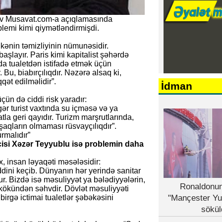
ynov Musavat.com-a açıqlamasında
blemi kimi qiymətləndirmişdi.
ölkənin təmizliyinin nümunəsidir.
aşlayır. Paris kimi kapitalist şəhərdə
da tualetdən istifadə etmək üçün
 Bu, biabırçılıqdır. Nəzərə alsaq ki,
qət edilməlidir”.
İdman
ün də ciddi risk yaradır:
gər turist vaxtında su içməsə və ya
la geri qayıdır. Turizm marşrutlarında,
aqların olmaması rüsvayçılıqdır”.
urmalıdır”
sçisi Xəzər Teyyublu isə problemin daha
, insan ləyaqəti məsələsidir:
əddini keçib. Dünyanın hər yerində sanitar
ur. Bizdə isə məsuliyyət ya bələdiyyələrin,
Ronaldonun
 kökündən səhvdir. Dövlət məsuliyyəti
birgə ictimai tualetlər şəbəkəsini
"Mançester Yu
sökül