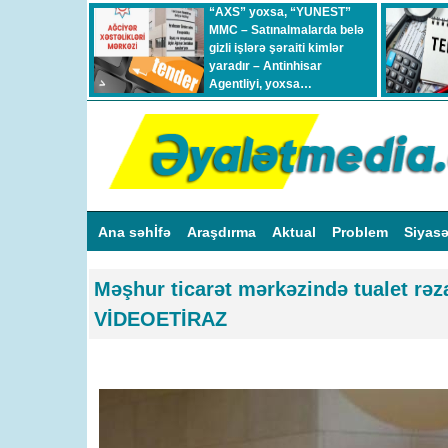
“AXS” yoxsa, “YUNEST”
MMC – Satınalmalarda belə
gizli işlərə şəraiti kimlər
yaradır – Antinhisar
Agentliyi, yoxsa…
Ana səhİfə
Araşdırma
Aktual
Problem
Siyas
Məşhur ticarət mərkəzində tualet rəza
VİDEOETİRAZ