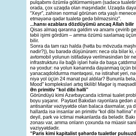
pulqabımı özümlə götürməmişəm (sadəcə tualeti
orada, çox uzaqda olan maşındadır. Uzaqda daya
“Xeyr”, zahirən normal görünən orta yaşlı menecer 
etməyənə qədər tualetə gedə bilməzsiniz”.
...hansı əzablara dözdüyümü ancaq Allah bilir
Qisas almaq qərarına gəldim və arxamı çevirib g
təbii işimi gördüm – amma özümü saxlamaq üçün
bilir.
Sonra da tam razı halda (hətta bu mövzuda məşhur
nədir?)), bu barədə düşünürəm: necə ola bilər ki, 
avtomobil yolunun istifadəyə verilməsindən bir 
infrastrukturu ilə bağlı işləri hələ də başa çatdı
nə yoxdur: nə yolun kənarında dayanmaq üçün bir 
yanacaqdoldurma məntəqəsi, nə istirahət yeri, nə
niyə yol üçün 24 manat pul aldılar? Bununla bel
Mood” kompleksləri artıq tikilib! Məgər iş məqsəd
Ən primitiv “kol dibi həlli”
Göründüyü kimi Azərbaycanda ictimai tualet probl
boyu yaşanır. Paytaxt Bakıdan rayonlara gedən əs
antisanitar vəziyyətdə olan balaca daxmalar, ya d
hallarda isə insanlar ən primitiv “kol dibi həllinə”
deyil, park və ictimai məkanlarda da belədir. Bakı
zonası var, amma onların çoxunda nə müasir sanita
vəziyyətdədir.
“Paris kimi kapitalist şəhərdə tualetlər pulsuz