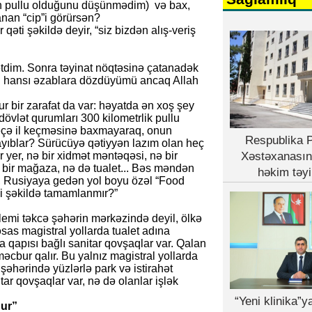
n pullu olduğunu düşünmədim) və bax,
nan “cip”i görürsən?
qəti şəkildə deyir, “siz bizdən alış-veriş
etdim. Sonra təyinat nöqtəsinə çatanadək
 hansı əzablara dözdüyümü ancaq Allah
 bir zarafat da var: həyatda ən xoş şey
dövlət qurumları 300 kilometrlik pullu
neçə il keçməsinə baxmayaraq, onun
Respublika P
rmayıblar? Sürücüyə qətiyyən lazım olan heç
yer, nə bir xidmət məntəqəsi, nə bir
Xəstəxanasın
 bir mağaza, nə də tualet... Bəs məndən
həkim təyi
ə, Rusiyaya gedən yol boyu özəl “Food
li şəkildə tamamlanmır?”
emi təkcə şəhərin mərkəzində deyil, ölkə
as magistral yollarda tualet adına
a qapısı bağlı sanitar qovşaqlar var. Qalan
 məcbur qalır. Bu yalnız magistral yollarda
 şəhərində yüzlərlə park və istirahət
r qovşaqlar var, nə də olanlar işlək
“Yeni klinika”
dur”