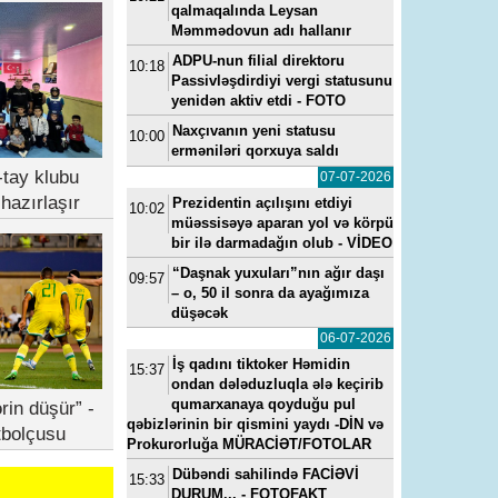
qalmaqalında Leysan
Məmmədovun adı hallanır
ADPU-nun filial direktoru
10:18
Passivləşdirdiyi vergi statusunu
yenidən aktiv etdi - FOTO
Naxçıvanın yeni statusu
10:00
erməniləri qorxuya saldı
tay klubu
07-07-2026
hazırlaşır
Prezidentin açılışını etdiyi
10:02
müəssisəyə aparan yol və körpü
bir ilə darmadağın olub - VİDEO
“Daşnak yuxuları”nın ağır daşı
09:57
– o, 50 il sonra da ayağımıza
düşəcək
06-07-2026
İş qadını tiktoker Həmidin
15:37
ondan dələduzluqla ələ keçirib
qumarxanaya qoyduğu pul
rin düşür” -
qəbizlərinin bir qismini yaydı -DİN və
tbolçusu
Prokurorluğa MÜRACİƏT/FOTOLAR
Dübəndi sahilində FACİƏVİ
15:33
DURUM... - FOTOFAKT