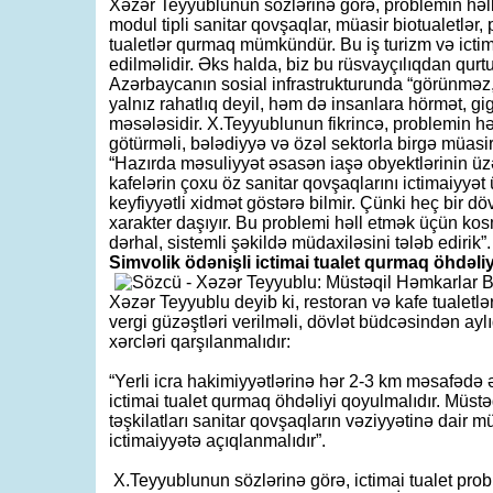
Xəzər Teyyublunun sözlərinə görə, problemin həl
modul tipli sanitar qovşaqlar, müasir biotualetlər
tualetlər qurmaq mümkündür. Bu iş turizm və ictim
edilməlidir. Əks halda, biz bu rüsvayçılıqdan qurtu
Azərbaycanın sosial infrastrukturunda “görünməz,
yalnız rahatlıq deyil, həm də insanlara hörmət, gi
məsələsidir. X.Teyyublunun fikrincə, problemin hə
götürməli, bələdiyyə və özəl sektorla birgə müasir
“Hazırda məsuliyyət əsasən iaşə obyektlərinin üz
kafelərin çoxu öz sanitar qovşaqlarını ictimaiyyə
keyfiyyətli xidmət göstərə bilmir. Çünki heç bir dö
xarakter daşıyır. Bu problemi həll etmək üçün kosme
dərhal, sistemli şəkildə müdaxiləsini tələb edirik”.
Simvolik ödənişli ictimai tualet qurmaq öhdəliy
Xəzər Teyyublu deyib ki, restoran və kafe tualetlə
vergi güzəştləri verilməli, dövlət büdcəsindən aylı
xərcləri qarşılanmalıdır:
“Yerli icra hakimiyyətlərinə hər 2-3 km məsafədə ə
ictimai tualet qurmaq öhdəliyi qoyulmalıdır. Müstəq
təşkilatları sanitar qovşaqların vəziyyətinə dair 
ictimaiyyətə açıqlanmalıdır”.
X.Teyyublunun sözlərinə görə, ictimai tualet prob