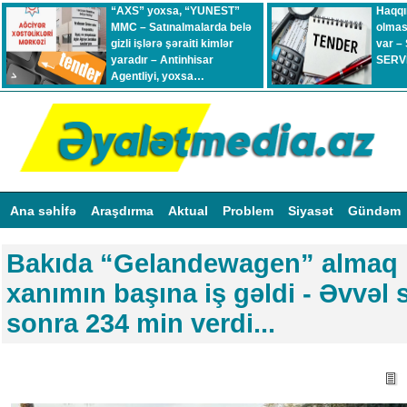
“AXS” yoxsa, “YUNEST”
Haqqı
MMC – Satınalmalarda belə
olmas
gizli işlərə şəraiti kimlər
var –
yaradır – Antinhisar
SERVİ
Agentliyi, yoxsa…
Ana səhİfə
Araşdırma
Aktual
Problem
Siyasət
Gündəm
Bakıda “Gelandewagen” almaq 
xanımın başına iş gəldi - Əvvəl s
sonra 234 min verdi...