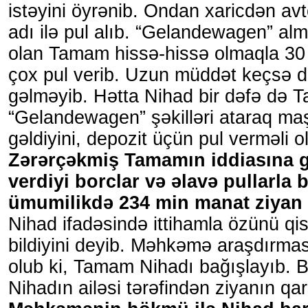
istəyini öyrənib. Ondan xaricdən av
adı ilə pul alıb. “Gelandewagen” a
olan Tamam hissə-hissə olmaqla 3
çox pul verib. Uzun müddət keçsə 
gəlməyib. Hətta Nihad bir dəfə də
“Gelandewagen” şəkilləri ataraq ma
gəldiyini, depozit üçün pul verməli 
Zərərçəkmiş Tamamın iddiasına 
verdiyi borclar və əlavə pullarla 
ümumilikdə 234 min manat ziyan 
Nihad ifadəsində ittihamla özünü qis
bildiyini deyib. Məhkəmə araşdırm
olub ki, Tamam Nihadı bağışlayıb. 
Nihadın ailəsi tərəfindən ziyanın qa