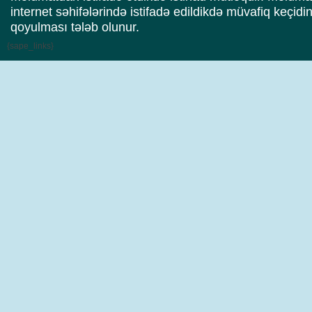
internet səhifələrində istifadə edildikdə müvafiq keçidi
qoyulması tələb olunur.
{sape_links}