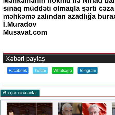
Məhkəmənin hökmü ilə Nihad barə
sınaq müddəti olmaqla şərti cəza 
məhkəmə zalından azadlığa burax
İ.Muradov
Musavat.com
Xəbəri paylaş
Facebook
Twitter
Whatsapp
Telegram
Ən çox oxunanlar