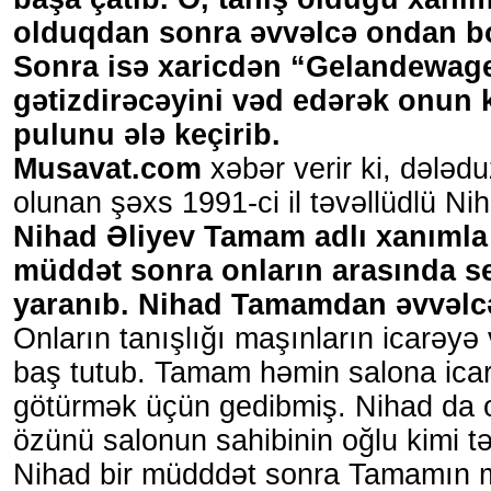
olduqdan sonra əvvəlcə ondan bor
Sonra isə xaricdən “Gelandewag
gətizdirəcəyini vəd edərək onun 
pulunu ələ keçirib.
Musavat.com
xəbər verir ki, dələdu
olunan şəxs 1991-ci il təvəllüdlü Nih
Nihad Əliyev Tamam adlı xanımla 
müddət sonra onların arasında s
yaranıb. Nihad Tamamdan əvvəlcə
Onların tanışlığı maşınların icarəyə 
baş tutub. Tamam həmin salona ica
götürmək üçün gedibmiş. Nihad da 
özünü salonun sahibinin oğlu kimi t
Nihad bir müdddət sonra Tamamın 