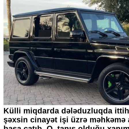
Külli miqdarda dələduzluqda itt
şəxsin cinayət işi üzrə məhkəmə
başa çatıb. O, tanış olduğu xanım