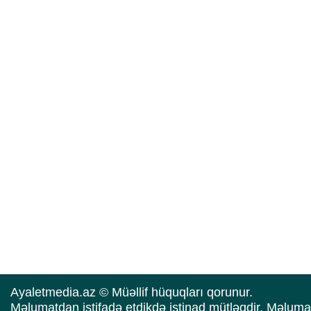
Ayaletmedia.az © Müəllif hüquqları qorunur.
Məlumatdan istifadə etdikdə istinad mütləqdir. Məluma