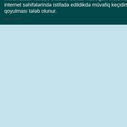
internet səhifələrində istifadə edildikdə müvafiq keçidi
qoyulması tələb olunur.
{sape_links}