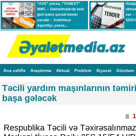
“AXS” yoxsa, “YUNEST”
Haqqı
MMC – Satınalmalarda belə
olmas
gizli işlərə şəraiti kimlər
var –
yaradır – Antinhisar
SERVİ
Agentliyi, yoxsa…
Ana səhİfə
Araşdırma
Aktual
Problem
Siyasət
Gündəm
Təcili yardım maşınlarının təmir
başa gələcək
1
Respublika Təcili və Təxirəsalınmaz