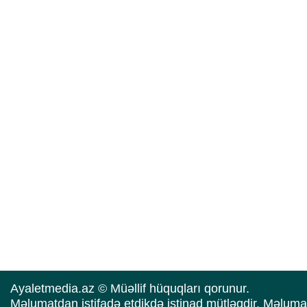
Ayaletmedia.az © Müəllif hüquqları qorunur.
Məlumatdan istifadə etdikdə istinad mütləqdir. Məluma