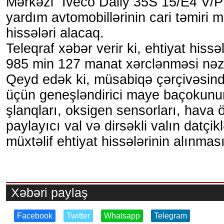
Mərkəzi “İveco Daily 35S 15/E4 V/P” 
yardım avtomobillərinin cari təmiri 
hissələri alacaq.
Teleqraf xəbər verir ki, ehtiyat hiss
985 min 127 manat xərclənməsi nəzə
Qeyd edək ki, müsabiqə çərçivəsind
üçün geneşləndirici maye baçokunun 
şlanqları, oksigen sensorları, hava 
paylayıcı val və dirsəkli valın datçik
müxtəlif ehtiyat hissələrinin alınması 
Xəbəri paylaş
Facebook
Twitter
Whatsapp
Telegram