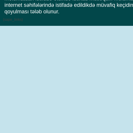
internet səhifələrində istifadə edildikdə müvafiq keçidi
qoyulması tələb olunur.
{sape_links}