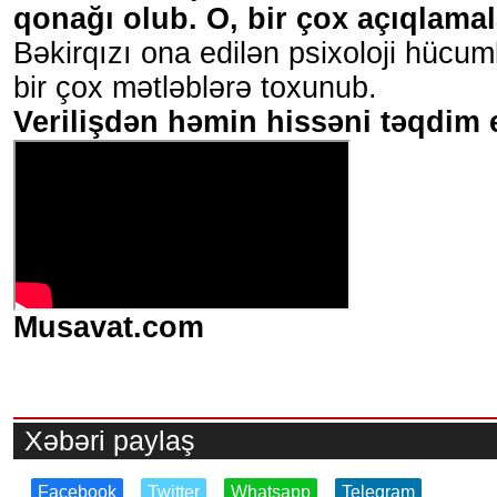
qonağı olub. O, bir çox açıqlamal
Bəkirqızı ona edilən psixoloji hücum
bir çox mətləblərə toxunub.
Verilişdən həmin hissəni təqdim e
Musavat.com
Xəbəri paylaş
Facebook
Twitter
Whatsapp
Telegram