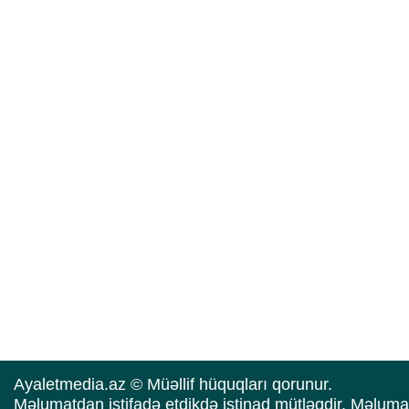
Ayaletmedia.az © Müəllif hüquqları qorunur.
Məlumatdan istifadə etdikdə istinad mütləqdir. Məluma