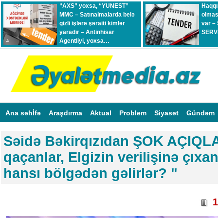
“AXS” yoxsa, “YUNEST”
Haqqı
MMC – Satınalmalarda belə
olmas
gizli işlərə şəraiti kimlər
var –
yaradır – Antinhisar
SERVİ
Agentliyi, yoxsa…
Ana səhİfə
Araşdırma
Aktual
Problem
Siyasət
Gündəm
Səidə Bəkirqızıdan ŞOK AÇIQL
qaçanlar, Elgizin verilişinə çıxa
hansı bölgədən gəlirlər? "
1