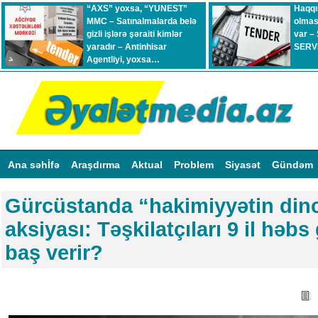
“AXS” yoxsa, “YUNEST”
Haqqı
MMC – Satınalmalarda belə
olmas
gizli işlərə şəraiti kimlər
var –
yaradır – Antinhisar
SERVİ
Agentliyi, yoxsa…
Ana səhİfə
Araşdırma
Aktual
Problem
Siyasət
Gündəm
Gürcüstanda “hakimiyyətin dinc
aksiyası: Təşkilatçıları 9 il həbs
baş verir?