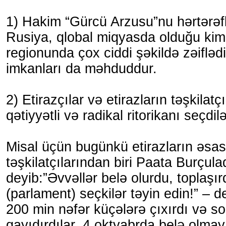
1) Hakim “Gürcü Arzusu”nu hərtərəf
Rusiya, qlobal miqyasda olduğu kim
regionunda çox ciddi şəkildə zəiflədi
imkanları da məhduddur.
2) Etirazçılar və etirazların təşkilat
qətiyyətli və radikal ritorikanı seçdilə
Misal üçün bugünkü etirazların əsas
təşkilatçılarından biri Paata Burçul
deyib:”Əvvəllər belə olurdu, toplaşırd
(parlament) seçkilər təyin edin!” – de
200 min nəfər küçələrə çıxırdı və so
qayıdırdılar. 4 oktyabrda belə olmay