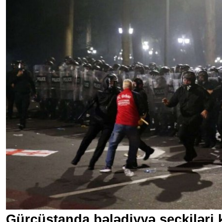
Gürcüstanda bələdiyyə seçkiləri ke