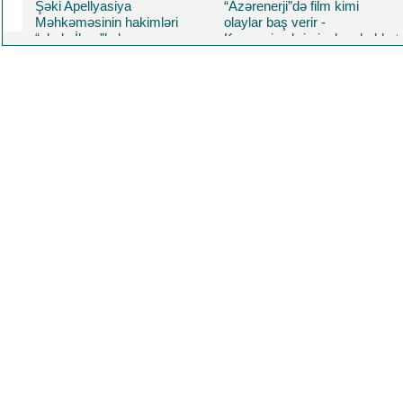
“Azərenerji”də film kimi
Səbail DYP rəisinin “yeni
olaylar baş verir -
hoqqaları”
Korrupsiya,kriminal,məhəbbət
və daha nələr.. Üzeyir
Yusifovun "Məcnun"u
oynadığı filmdə Baba
Rzayev də baş roldadı