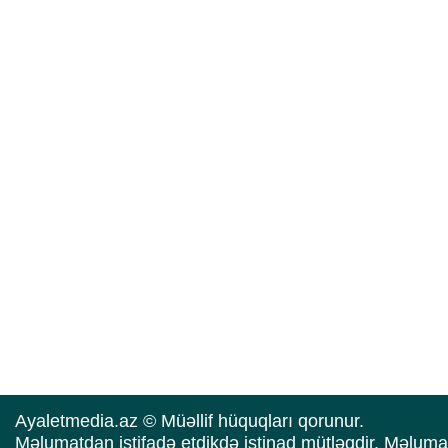
Ayaletmedia.az © Müəllif hüquqları qorunur.
Məlumatdan istifadə etdikdə istinad mütləqdir. Məluma