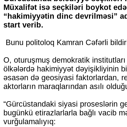
Müxalifət isə seçkiləri boykot ed
“hakimiyyətin dinc devrilməsi” ad
start verib.
Bunu politoloq Kamran Cəfərli bildir
O, oturuşmuş demokratik institutlar
ölkələrdə hakimiyyət dəyişikliyinin bi
əsasən də geosiyasi faktorlardan, re
aktorların maraqlarından asılı olduğ
“Gürcüstandaki siyasi proseslərin ge
bugünkü etirazlarlarla bağlı vacib m
vurğulamalıyıq: