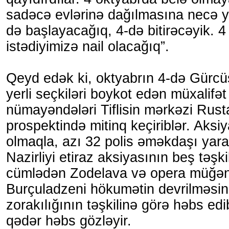
sadəcə evlərinə dağılmasına necə yo
də başlayacağıq, 4-də bitirəcəyik. 
istədiyimizə nail olacağıq”.
Qeyd edək ki, oktyabrın 4-də Gürcü
yerli seçkiləri boykot edən müxalifət
nümayəndələri Tiflisin mərkəzi Rust
prospektində mitinq keçiriblər. Aksiy
olmaqla, azı 32 polis əməkdaşı yaral
Nazirliyi etiraz aksiyasının beş təşki
cümlədən Zodelava və opera müğən
Burçuladzeni hökumətin devrilməsin
zorakılığının təşkilinə görə həbs edib
qədər həbs gözləyir.