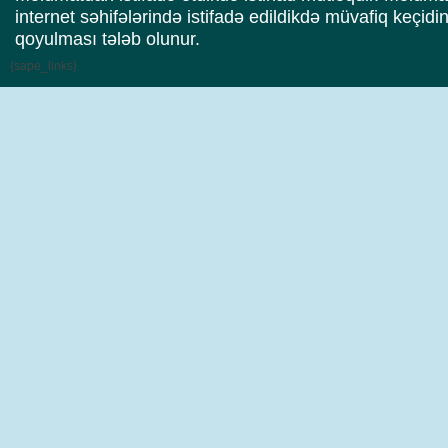
internet səhifələrində istifadə edildikdə müvafiq keçidi
qoyulması tələb olunur.
{sape_links}