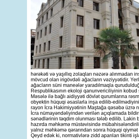
hərəkəti və yaşıllıq zolaqları nəzərə alınmadan i
mövcud olan irigövdəli ağacların vəziyyətidir. Yer
ağacların süni maneələr yaradılmaqla qurudulduğu
Respublikasının ekoloji qanunvericiliyinin kobud
Məsələ ilə bağlı aidiyyəti dövlət qurumlarına rə
obyektin hüquqi əsaslarla inşa edilib-edilmədiy
rayon İcra Hakimiyyətinin Maştağa qəsəbə üzrə nü
İcra nümayəndəliyindən verilən açıqlamada bildiri
sənədlərinin təqdim olunması tələb edilib. Lakin
hazırda məhkəmə müstəvisində mübahisələndirilir
yalnız məhkəmə qərarından sonra hüquqi qiymət v
Qeyd edək ki, normativlərə zidd aparılan tikinti i