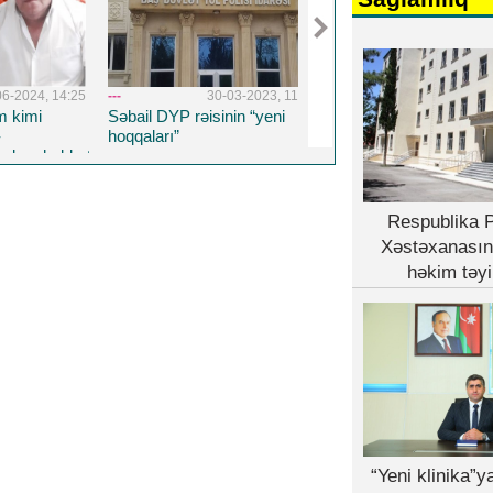
03-2023, 11:41
---
26-08-2022, 14:19
---
5-04-20
in “yeni
Təhsil Nazirliyinin TENDER
Respublika Psixiatriy
HOQQABAZLIĞI...
Xəstəxanasına yeni 
həkim təyin edildi
Respublika P
Xəstəxanasın
həkim təyi
“Yeni klinika”