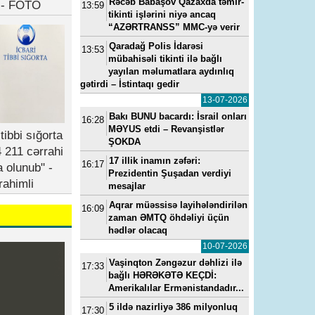
Rəcəb Babaşov Qazaxda təmir-
b - FOTO
13:59
tikinti işlərini niyə ancaq
“AZƏRTRANSS” MMC-yə verir
Qaradağ Polis İdarəsi
13:53
mübahisəli tikinti ilə bağlı
yayılan məlumatlara aydınlıq
gətirdi – İstintaqı gedir
13-07-2026
Bakı BUNU bacardı: İsrail onları
16:28
MƏYUS etdi – Revanşistlər
tibbi sığorta
ŞOKDA
 211 cərrahi
17 illik inamın zəfəri:
16:17
a olunub" -
Prezidentin Şuşadan verdiyi
rahimli
mesajlar
Aqrar müəssisə layihələndirilən
16:09
zaman ƏMTQ öhdəliyi üçün
hədlər olacaq
10-07-2026
Vaşinqton Zəngəzur dəhlizi ilə
17:33
bağlı HƏRƏKƏTƏ KEÇDİ:
Amerikalılar Ermənistandadır...
5 ildə nazirliyə 386 milyonluq
17:30