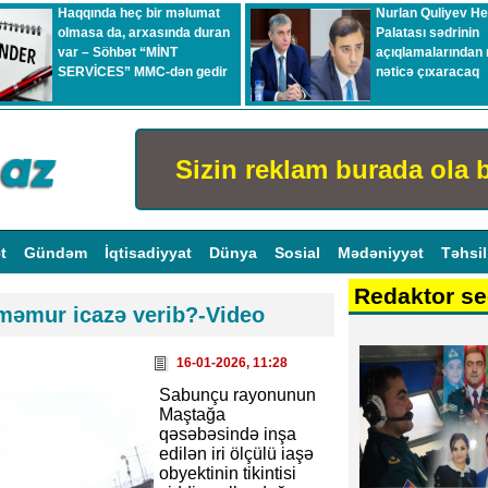
Haqqında heç bir məlumat
Nurlan Quliyev H
olmasa da, arxasında duran
Palatası sədrinin
var – Söhbət “MİNT
açıqlamalarından 
SERVİCES” MMC-dən gedir
nəticə çıxaracaq
Sizin reklam burada ola b
ət
Gündəm
İqtisadiyyat
Dünya
Sosial
Mədəniyyət
Təhsi
Redaktor se
 məmur icazə verib?-Video
16-01-2026, 11:28
Sabunçu rayonunun
Maştağa
qəsəbəsində inşa
edilən iri ölçülü iaşə
obyektinin tikintisi