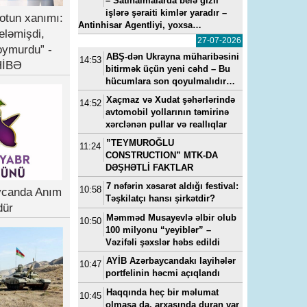
– Satınalmalarda belə gizli
işlərə şəraiti kimlər yaradır –
otun xanımı:
Antinhisar Agentliyi, yoxsa…
eləmişdi,
27-07-2026
oymurdu” -
ABŞ-dən Ukrayna müharibəsini
14:53
İBƏ
bitirmək üçün yeni cəhd – Bu
hücumlara son qoyulmalıdır…
Xaçmaz və Xudat şəhərlərində
14:52
avtomobil yollarının təmirinə
xərclənən pullar və reallıqlar
”TEYMUROĞLU
11:24
CONSTRUCTION” MTK-DA
DƏŞHƏTLİ FAKTLAR
7 nəfərin xəsarət aldığı festival:
10:58
ycanda Anım
Təşkilatçı hansı şirkətdir?
dür
Məmməd Musayevlə əlbir olub
10:50
100 milyonu “yeyiblər” –
Vəzifəli şəxslər həbs edildi
AYİB Azərbaycandakı layihələr
10:47
portfelinin həcmi açıqlandı
Haqqında heç bir məlumat
10:45
olmasa da, arxasında duran var