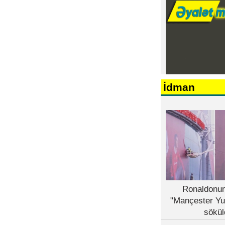
İdman
Ronaldonun
"Mançester Yu
sökül