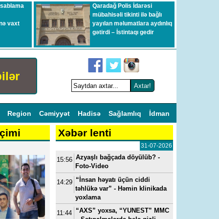
esablama
Qaradağ Polis İdarəsi
mübahisəli tikinti ilə bağlı
nə vaxt
yayılan məlumatlara aydınlıq
gətirdi – İstintaqı gedir
ilər
l
Region
Cəmiyyət
Hadisə
Sağlamlıq
İdman
çimi
Xəbər lenti
31-07-2026
Azyaşlı bağçada döyülüb? -
15:56
Foto-Video
“İnsan həyatı üçün ciddi
14:29
təhlükə var” - Həmin klinikada
yoxlama
“AXS” yoxsa, “YUNEST” MMC
11:44