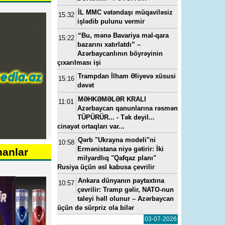
İL MMC vətəndaşı müqaviləsiz
15:32
işlədib pulunu vermir
“Bu, mənə Bavariya mal-qara
15:22
bazarını xatırlatdı” –
Azərbaycanlının böyrəyinin
çıxarılması işi
Trampdan İlham Əliyevə xüsusi
15:16
dəvət
MƏHKƏMƏLƏR KRALI
11:01
Azərbaycan qanunlarına rəsmən
TÜPÜRÜR... - Tək deyil...
cinayət ortaqları var...
Qərb "Ukrayna modeli"ni
10:58
Ermənistana niyə gətirir: İki
nanlar
milyardlıq "Qafqaz planı"
Rusiya üçün əsl kabusa çevrilir
Ankara dünyanın paytaxtına
10:57
çevrilir: Tramp gəlir, NATO-nun
taleyi həll olunur – Azərbaycan
üçün də sürpriz ola bilər
03-07-2026