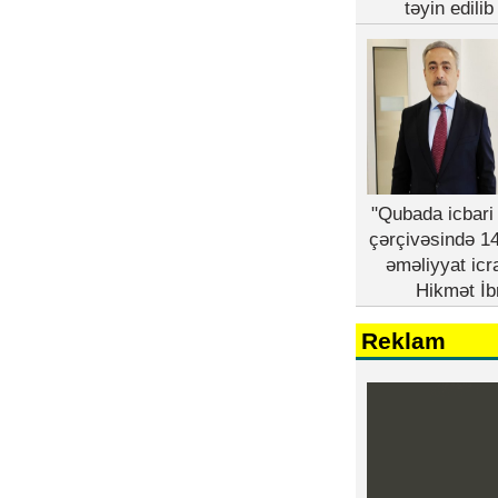
təyin edili
"Qubada icbari 
çərçivəsində 14
əməliyyat icr
Hikmət İb
Reklam