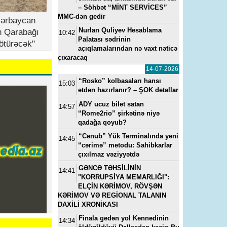
– Söhbət “MİNT SERVİCES”
MMC-dən gedir
zərbaycan
Nurlan Quliyev Hesablama
n Qarabağı
10:42
Palatası sədrinin
ötürəcək"
açıqlamalarından nə vaxt nəticə
çıxaracaq
14-07-2026
“Rosko” kolbasaları hansı
15:03
ətdən hazırlanır? – ŞOK detallar
ADY ucuz bilet satan
14:57
“Rome2rio” şirkətinə niyə
qadağa qoyub?
“Cənub” Yük Terminalında yeni
14:45
“cərimə” metodu: Sahibkarlar
çıxılmaz vəziyyətdə
GƏNCƏ TƏHSİLİNİN
14:41
"KORRUPSİYA MEMARLIĞI":
ELÇİN KƏRİMOV, RÖVŞƏN
KƏRİMOV VƏ REGİONAL TALANIN
DAXİLİ XRONİKASI
Finala gedən yol Kennedinin
14:34