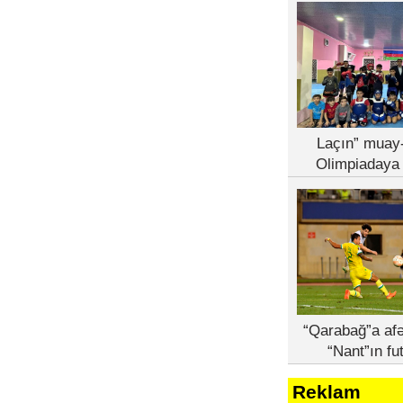
Laçın” muay-
Olimpiadaya 
“Qarabağ”a afə
“Nant”ın fu
Reklam