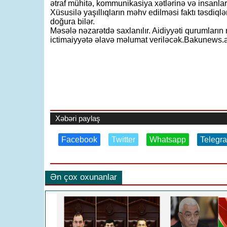
ətraf mühitə, kommunikasiya xətlərinə və insanları
Xüsusilə yaşıllıqların məhv edilməsi faktı təsdiqlə
doğura bilər.
Məsələ nəzarətdə saxlanılır. Aidiyyəti qurumları
ictimaiyyətə əlavə məlumat veriləcək.Bakunews.
Xəbəri paylaş
Facebook
Twitter
Whatsapp
Telegr
Ən çox oxunanlar