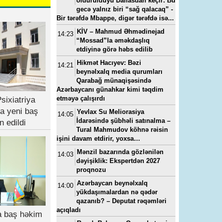
öldürüldüyü Dallasdan keçir: Bu
gecə yalnız biri “sağ qalacaq” -
Bir tərəfdə Mbappe, digər tərəfdə isə...
KİV – Mahmud Əhmədinejad
14:23
“Mossad”la əməkdaşlıq
23, 11:11
---
15-07-2022, 11:49
---
14-05-2024, 0
etdiyinə görə həbs edilib
a
“Yeni klinika”ya baş həkim
Vüqar Əhmədovun seviml
baş
təyin edilib - FOTO
kadrı Elmar Mahmudov
Hikmət Hacıyev: Bəzi
14:21
oğluna ən son model “Ra
beynəlxalq media qurumları
Rover”i hansı pullarla alıb
Qarabağ münaqişəsində
Azərbaycanı günahkar kimi təqdim
etməyə çalışırdı
sixiatriya
a yeni baş
Yevlax Su Meliorasiya
14:05
İdarəsində şübhəli satınalma –
n edildi
Tural Mahmudov köhnə rəisin
işini davam etdirir, yoxsa…
Mənzil bazarında gözlənilən
14:03
dəyişiklik: Ekspertdən 2027
proqnozu
Azərbaycan beynəlxalq
14:00
yükdaşımalardan nə qədər
qazanıb? – Deputat rəqəmləri
açıqladı
ya baş həkim