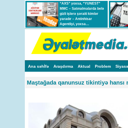
“AXS” yoxsa, “YUNEST”
MMC – Satınalmalarda belə
gizli işlərə şəraiti kimlər
yaradır – Antinhisar
Agentliyi, yoxsa…
Ana səhİfə
Araşdırma
Aktual
Problem
Siyas
Maştağada qanunsuz tikintiyə hansı