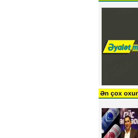
Ən çox oxu