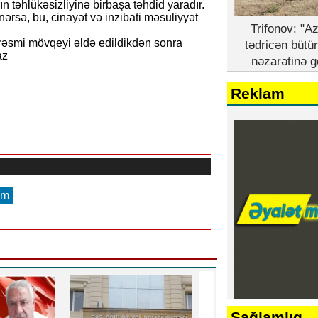
n təhlükəsizliyinə birbaşa təhdid yaradır.
nərsə, bu, cinayət və inzibati məsuliyyət
Trifonov: "A
n rəsmi mövqeyi əldə edildikdən sonra
tədricən bütü
az
nəzarətinə g
Reklam
am
Sağlamlıq