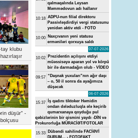
qalmaqalında Leysan
Məmmədovun adı hallanır
ADPU-nun filial direktoru
10:18
Passivləşdirdiyi vergi statusunu
yenidən aktiv etdi - FOTO
Naxçıvanın yeni statusu
10:00
erməniləri qorxuya saldı
tay klubu
07-07-2026
hazırlaşır
Prezidentin açılışını etdiyi
10:02
müəssisəyə aparan yol və körpü
bir ilə darmadağın olub - VİDEO
“Daşnak yuxuları”nın ağır daşı
09:57
– o, 50 il sonra da ayağımıza
düşəcək
06-07-2026
İş qadını tiktoker Həmidin
15:37
ondan dələduzluqla ələ keçirib
qumarxanaya qoyduğu pul
rin düşür” -
qəbizlərinin bir qismini yaydı -DİN və
tbolçusu
Prokurorluğa MÜRACİƏT/FOTOLAR
Dübəndi sahilində FACİƏVİ
15:33
DURUM... - FOTOFAKT