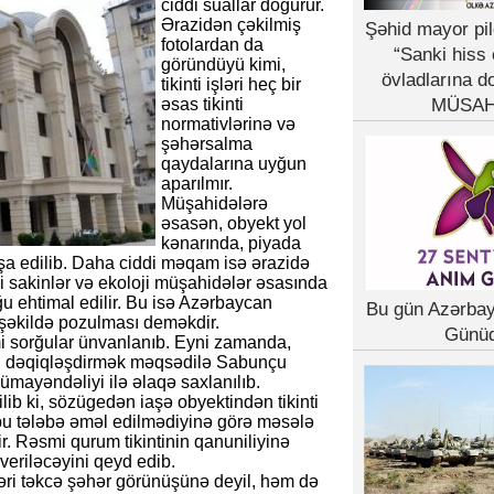
ciddi suallar doğurur.
Ərazidən çəkilmiş
Şəhid mayor pil
fotolardan da
“Sanki hiss 
göründüyü kimi,
övladlarına d
tikinti işləri heç bir
əsas tikinti
MÜSAH
normativlərinə və
şəhərsalma
qaydalarına uyğun
aparılmır.
Müşahidələrə
əsasən, obyekt yol
kənarında, piyada
nşa edilib. Daha ciddi məqam isə ərazidə
li sakinlər və ekoloji müşahidələr əsasında
 ehtimal edilir. Bu isə Azərbaycan
Bu gün Azərba
 şəkildə pozulması deməkdir.
Günü
smi sorğular ünvanlanıb. Eyni zamanda,
ini dəqiqləşdirmək məqsədilə Sabunçu
mayəndəliyi ilə əlaqə saxlanılıb.
lib ki, sözügedən iaşə obyektindən tikinti
 bu tələbə əməl edilmədiyinə görə məsələ
. Rəsmi qurum tikintinin qanuniliyinə
eriləcəyini qeyd edib.
şləri təkcə şəhər görünüşünə deyil, həm də