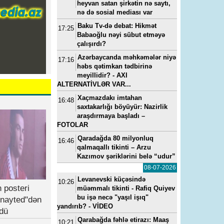
heyvan satan şirkətin nə saytı,
nə də sosial mediası var
Baku Tv-də debat: Hikmət
17:25
Babaoğlu nəyi sübut etməyə
çalışırdı?
Azərbaycanda məhkəmələr niyə
17:16
həbs qətimkan tədbirinə
meyillidir? - AXI
ALTERNATİVLƏR VAR...
Xaçmazdakı imtahan
16:48
saxtakarlığı böyüyür: Nazirlik
araşdırmaya başladı –
FOTOLAR
Qaradağda 80 milyonluq
16:46
qalmaqallı tikinti – Arzu
Kazımov şəriklərini belə “udur”
08-07-2026
Levanevski küçəsində
10:26
 posteri
müəmmalı tikinti - Rafiq Quiyev
bu işə necə "yaşıl işıq"
nayted"dən
yandırıb? - VİDEO
dü
Qarabağda fəhlə etirazı: Maaş
10:21