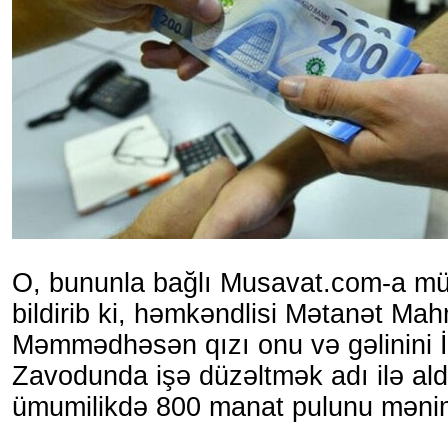
O, bununla bağlı Musavat.com-a mü
bildirib ki, həmkəndlisi Mətanət M
Məmmədhəsən qızı onu və gəlinini İ
Zavodunda işə düzəltmək adı ilə al
ümumilikdə 800 manat pulunu məni