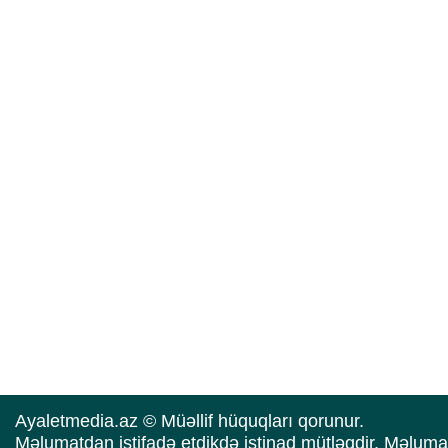
Ayaletmedia.az © Müəllif hüquqları qorunur.
Məlumatdan istifadə etdikdə istinad mütləqdir. Məluma