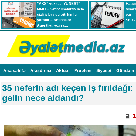
“AXS” yoxsa, “YUNEST”
Haqqı
MMC – Satınalmalarda belə
olmas
gizli işlərə şəraiti kimlər
var –
yaradır – Antinhisar
SERVİ
Agentliyi, yoxsa…
Ana səhİfə
Araşdırma
Aktual
Problem
Siyasət
Gündəm
35 nəfərin adı keçən iş fırıldağı
gəlin necə aldandı?
1