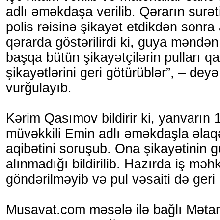
adlı əməkdaşa verilib. Qərarın surəti
polis rəisinə şikayət etdikdən sonra
qərarda göstərilirdi ki, guya məndə
başqa bütün şikayətçilərin pulları qa
şikayətlərini geri götürüblər”, – deyə
vurğulayıb.
Kərim Qasımov bildirir ki, yanvarın
müvəkkili Emin adlı əməkdaşla əlaqə
aqibətini soruşub. Ona şikayətinin 
alınmadığı bildirilib. Hazırda iş mə
göndərilməyib və pul vəsaiti də geri
Musavat.com məsələ ilə bağlı Mət