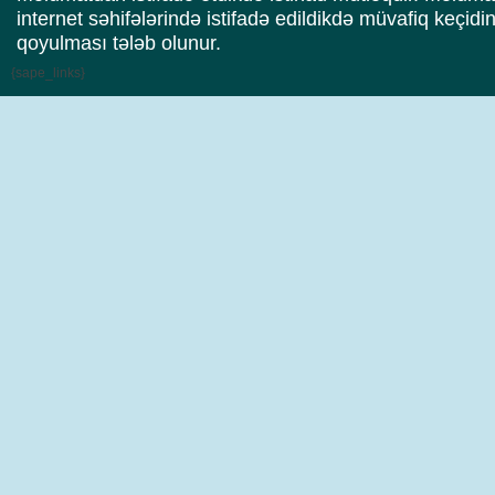
internet səhifələrində istifadə edildikdə müvafiq keçidi
qoyulması tələb olunur.
{sape_links}