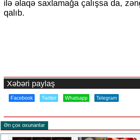
ilə əlaqə saxlamağa çalışsa da, zən
qalıb.
Xəbəri paylaş
Facebook
Twitter
Whatsapp
Telegram
Ən çox oxunanlar