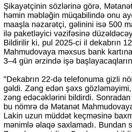
Şikayətçinin sözlərinə görə, Məta
həmin məbləğin müqabilində onu a
maaşla nəzarətçi, gəlinini isə 500
ilə paketləyici vəzifəsinə düzəldəcə
Bildirilir ki, pul 2025-ci il dekabrın 
Mahmudovaya məxsus bank kartına 
3–4 gün ərzində işə başlayacaqların
"Dekabrın 22-də telefonuma gizli 
gəldi. Zəng edən şəxs gözləməyimi,
zəng edəcəklərini bildirdi. Sonradan
bu nömrə də Mətanət Mahmudovay
Lakin uzun müddət keçməsinə baxm
mənimlə əlaqə saxlamadı. Bundan so