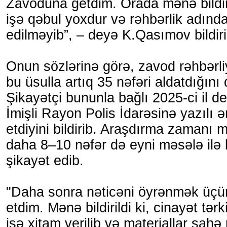
Zavoduna getdim. Orada mənə bildir
işə qəbul yoxdur və rəhbərlik adın
edilməyib”, – deyə K.Qasımov bildiri
Onun sözlərinə görə, zavod rəhbərli
bu üsulla artıq 35 nəfəri aldatdığını
Şikayətçi bununla bağlı 2025-ci il d
İmişli Rayon Polis İdarəsinə yazılı ə
etdiyini bildirib. Araşdırma zamanı 
daha 8–10 nəfər də eyni məsələ ilə 
şikayət edib.
"Daha sonra nəticəni öyrənmək üçün
etdim. Mənə bildirildi ki, cinayət tər
işə xitam verilib və materiallar sah