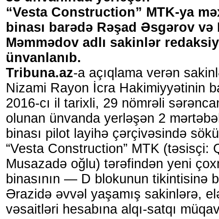
“Vesta Construction” MTK-ya mə
binası barədə Rəşad Əsgərov və 
Məmmədov adlı sakinlər redaksiy
ünvanlanıb.
Tribuna.az
-a açıqlama verən sakinlər
Nizami Rayon İcra Hakimiyyətinin b
2016-cı il tarixli, 29 nömrəli sərənca
olunan ünvanda yerləşən 2 mərtəbə
binası pilot layihə çərçivəsində sök
“Vesta Construction” MTK (təsisçi:
Musazadə oğlu) tərəfindən yeni çox
binasının — D blokunun tikintisinə b
Ərazidə əvvəl yaşamış sakinlərə, el
vəsaitləri hesabına alqı-satqı müqav