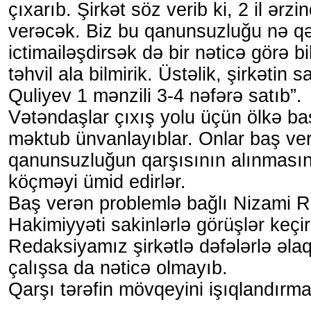
çıxarıb. Şirkət söz verib ki, 2 il ərz
verəcək. Biz bu qanunsuzluğu nə q
ictimailəşdirsək də bir nəticə görə bi
təhvil ala bilmirik. Üstəlik, şirkətin
Quliyev 1 mənzili 3-4 nəfərə satıb”.
Vətəndaşlar çıxış yolu üçün ölkə ba
məktub ünvanlayıblar. Onlar baş ve
qanunsuzluğun qarşısının alınmasın
köçməyi ümid edirlər.
Baş verən problemlə bağlı Nizami R
Hakimiyyəti sakinlərlə görüşlər keçir
Redaksiyamız şirkətlə dəfələrlə əl
çalışsa da nəticə olmayıb.
Qarşı tərəfin mövqeyini işıqlandırma