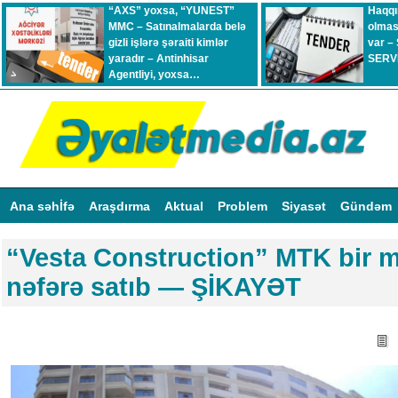
“AXS” yoxsa, “YUNEST”
Haqqı
MMC – Satınalmalarda belə
olmas
gizli işlərə şəraiti kimlər
var –
yaradır – Antinhisar
SERVİ
Agentliyi, yoxsa…
Ana səhİfə
Araşdırma
Aktual
Problem
Siyasət
Gündəm
“Vesta Construction” MTK bir mə
nəfərə satıb — ŞİKAYƏT