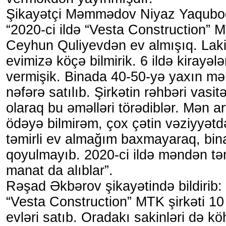
Şikayətçi Məmmədov Niyaz Yaquboğ
“2020-ci ildə “Vesta Construction” 
Ceyhun Quliyevdən ev almışıq. Lakin 
evimizə köçə bilmirik. 6 ildə kirayəl
vermişik. Binada 40-50-yə yaxın mənz
nəfərə satılıb. Şirkətin rəhbəri vasitə
olaraq bu əməlləri törədiblər. Mən ar
ödəyə bilmirəm, çox çətin vəziyyət
təmirli ev almağım baxmayaraq, binay
qoyulmayıb. 2020-ci ildə məndən tə
manat da alıblar”.
Rəşad Əkbərov şikayətində bildirib:
“Vesta Construction” MTK şirkəti 10 
evləri satıb. Oradakı sakinləri də k