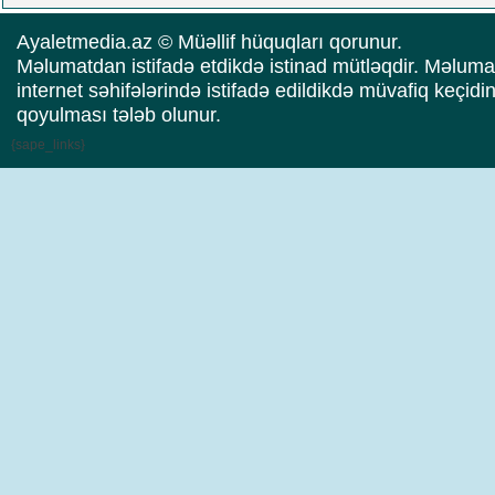
və daha nələr.. Üzeyir
Yusifovun "Məcnun"u
Ayaletmedia.az © Müəllif hüquqları qorunur.
oynadığı filmdə Baba
Məlumatdan istifadə etdikdə istinad mütləqdir. Məluma
Rzayev də baş roldadı
internet səhifələrində istifadə edildikdə müvafiq keçidi
qoyulması tələb olunur.
{sape_links}