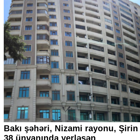
Bakı şəhəri, Nizami rayonu, Şirin
38 ünvanında yerləşən