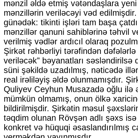
mənzil əldə etmiş vətəndaşlara yen
mənzillərin veriləcəyi vəd edilmişdir
günədək: tikinti işləri tam başa çatd
mənzillər qanuni sahiblərinə təhvil v
verilmiş vədlər ardıcıl olaraq pozul
Şirkət rəhbərliyi tərəfindən dəfələrlə
veriləcək” bəyanatları səsləndirilsə
süni şəkildə uzadılmış, nəticədə illə
real irəliləyiş əldə olunmamışdır. Şirk
Quliyev Ceyhun Musazadə oğlu ilə 
mümkün olmamış, onun ölkə xaricin
bildirilmişdir. Şirkətin məsul şəxsləri
təqdim olunan Rövşən adlı şəxs isə
konkret və hüquqi əsaslandırılmış c
verməkdən yayınmışdır.