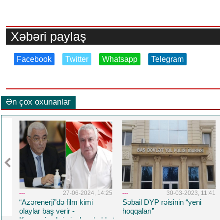
Xəbəri paylaş
Facebook
Twitter
Whatsapp
Telegram
Ən çox oxunanlar
1:31
---
27-06-2024, 14:25
---
30-03-2023, 11:41
“Azərenerji”də film kimi
Səbail DYP rəisinin “yeni
olaylar baş verir -
hoqqaları”
Korrupsiya,kriminal,məhəbbət