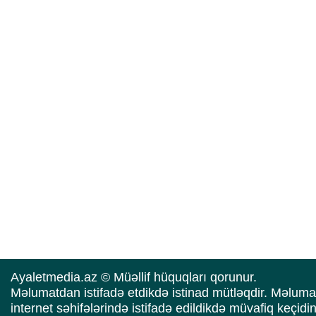
Ayaletmedia.az © Müəllif hüquqları qorunur.
Məlumatdan istifadə etdikdə istinad mütləqdir. Məluma
internet səhifələrində istifadə edildikdə müvafiq keçidi