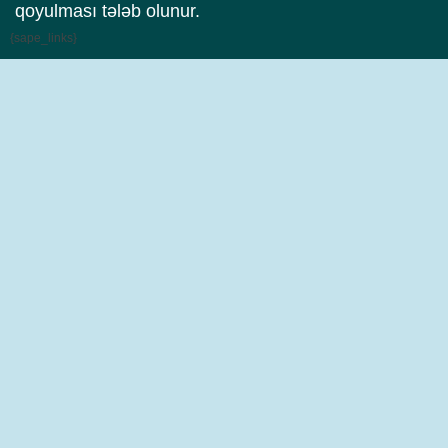
qoyulması tələb olunur.
{sape_links}