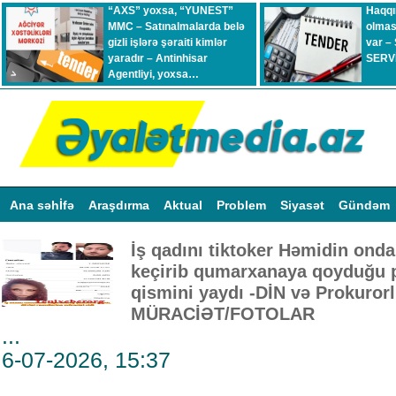
“AXS” yoxsa, “YUNEST”
Haqqı
MMC – Satınalmalarda belə
olmas
gizli işlərə şəraiti kimlər
var –
yaradır – Antinhisar
SERVİ
Agentliyi, yoxsa…
Ana səhİfə
Araşdırma
Aktual
Problem
Siyasət
Gündəm
İş qadını tiktoker Həmidin onda
keçirib qumarxanaya qoyduğu pu
qismini yaydı -DİN və Prokuror
MÜRACİƏT/FOTOLAR
...
6-07-2026, 15:37