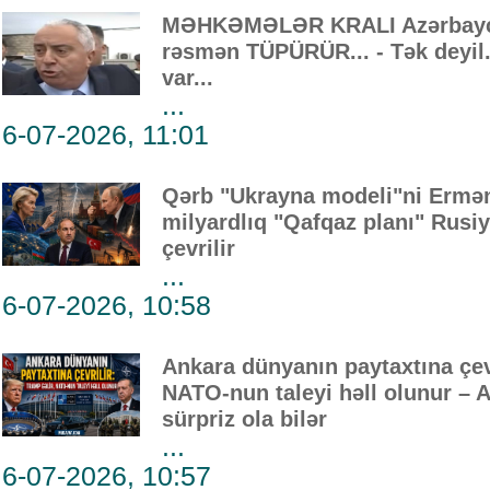
MƏHKƏMƏLƏR KRALI Azərbayca
rəsmən TÜPÜRÜR... - Tək deyil..
var...
...
6-07-2026, 11:01
Qərb "Ukrayna modeli"ni Ermənis
milyardlıq "Qafqaz planı" Rusi
çevrilir
...
6-07-2026, 10:58
Ankara dünyanın paytaxtına çevr
NATO-nun taleyi həll olunur – 
sürpriz ola bilər
...
6-07-2026, 10:57