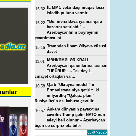
İL MMC vətəndaşı müqaviləsiz
15:32
işlədib pulunu vermir
“Bu, mənə Bavariya mal-qara
15:22
bazarını xatırlatdı” –
Azərbaycanlının böyrəyinin
çıxarılması işi
Trampdan İlham Əliyevə xüsusi
15:16
dəvət
MƏHKƏMƏLƏR KRALI
11:01
Azərbaycan qanunlarına rəsmən
TÜPÜRÜR... - Tək deyil...
cinayət ortaqları var...
Qərb "Ukrayna modeli"ni
10:58
Ermənistana niyə gətirir: İki
nanlar
milyardlıq "Qafqaz planı"
Rusiya üçün əsl kabusa çevrilir
Ankara dünyanın paytaxtına
10:57
çevrilir: Tramp gəlir, NATO-nun
taleyi həll olunur – Azərbaycan
üçün də sürpriz ola bilər
03-07-2026