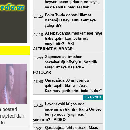
heyvan satan şirkətin nə saytı,
nə də sosial mediası var
Baku Tv-də debat: Hikmət
17:25
Babaoğlu nəyi sübut etməyə
çalışırdı?
Azərbaycanda məhkəmələr niyə
17:16
həbs qətimkan tədbirinə
meyillidir? - AXI
ALTERNATİVLƏR VAR...
Xaçmazdakı imtahan
16:48
23, 11:11
---
15-07-2022, 11:49
---
14-05-2024, 0
saxtakarlığı böyüyür: Nazirlik
a
“Yeni klinika”ya baş həkim
Vüqar Əhmədovun seviml
araşdırmaya başladı –
baş
təyin edilib - FOTO
kadrı Elmar Mahmudov
FOTOLAR
oğluna ən son model “Ra
Qaradağda 80 milyonluq
Rover”i hansı pullarla alıb
16:46
qalmaqallı tikinti – Arzu
Kazımov şəriklərini belə “udur”
08-07-2026
Levanevski küçəsində
10:26
 posteri
müəmmalı tikinti - Rafiq Quiyev
bu işə necə "yaşıl işıq"
nayted"dən
yandırıb? - VİDEO
dü
Qarabağda fəhlə etirazı: Maaş
10:21