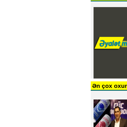
Ən çox oxu