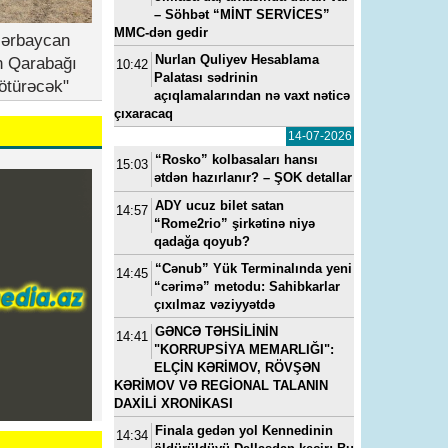
– Söhbət “MİNT SERVİCES”
MMC-dən gedir
zərbaycan
Nurlan Quliyev Hesablama
n Qarabağı
10:42
Palatası sədrinin
ötürəcək"
açıqlamalarından nə vaxt nəticə
çıxaracaq
14-07-2026
“Rosko” kolbasaları hansı
15:03
ətdən hazırlanır? – ŞOK detallar
ADY ucuz bilet satan
14:57
“Rome2rio” şirkətinə niyə
qadağa qoyub?
“Cənub” Yük Terminalında yeni
14:45
“cərimə” metodu: Sahibkarlar
çıxılmaz vəziyyətdə
GƏNCƏ TƏHSİLİNİN
14:41
"KORRUPSİYA MEMARLIĞI":
ELÇİN KƏRİMOV, RÖVŞƏN
KƏRİMOV VƏ REGİONAL TALANIN
DAXİLİ XRONİKASI
Finala gedən yol Kennedinin
14:34