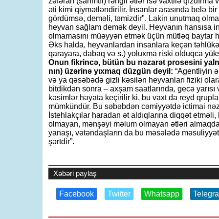
zəfəran (sarımtıl) rəngli ətlər isə vaxtilə qızdırma
əti kimi qiymətləndirilir. İnsanlar arasında belə bi
gördümsə, deməli, təmizdir". Lakin unutmaq olma
heyvan sağlam demək deyil. Heyvanın hansısa infe
olmamasını müəyyən etmək üçün mütləq baytar hək
Əks halda, heyvanlardan insanlara keçən təhlükəl
qarayara, dabaq və s.) yoluxma riski olduqca yüks
Onun fikrincə, bütün bu nəzarət prosesini yal
nın) üzərinə yıxmaq düzgün deyil:
“Agentliyin 
və ya qəsəbədə gizli kəsilən heyvanları fiziki olar
bitdikdən sonra – axşam saatlarında, gecə yarısı
kəsimlər həyata keçirilir ki, bu vaxt da reyd qrupl
mümkündür. Bu səbəbdən cəmiyyətdə ictimai nəza
İstehlakçılar haradan ət aldıqlarına diqqət etməl
olmayan, mənşəyi məlum olmayan ətləri almaqdan i
yanaşı, vətəndaşların da bu məsələdə məsuliyyətl
şərtdir”.
Xəbəri paylaş
Facebook
Twitter
Whatsapp
Telegr