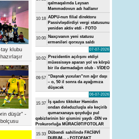
qalmaqalında Leysan
Məmmədovun adı hallanır
ADPU-nun filial direktoru
10:18
Passivləşdirdiyi vergi statusunu
yenidən aktiv etdi - FOTO
Naxçıvanın yeni statusu
10:00
erməniləri qorxuya saldı
tay klubu
07-07-2026
hazırlaşır
Prezidentin açılışını etdiyi
10:02
müəssisəyə aparan yol və körpü
bir ilə darmadağın olub - VİDEO
“Daşnak yuxuları”nın ağır daşı
09:57
– o, 50 il sonra da ayağımıza
düşəcək
06-07-2026
İş qadını tiktoker Həmidin
15:37
ondan dələduzluqla ələ keçirib
qumarxanaya qoyduğu pul
rin düşür” -
qəbizlərinin bir qismini yaydı -DİN və
tbolçusu
Prokurorluğa MÜRACİƏT/FOTOLAR
Dübəndi sahilində FACİƏVİ
15:33
DURUM... - FOTOFAKT