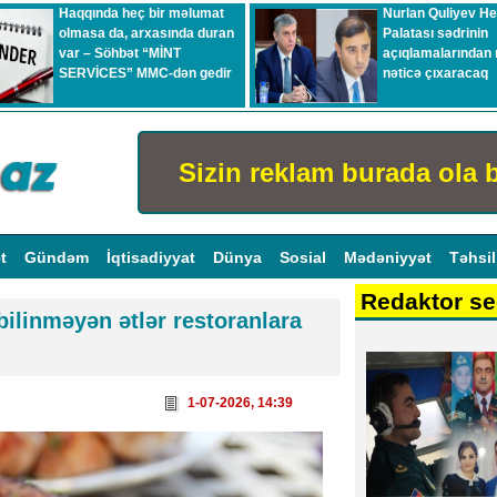
Haqqında heç bir məlumat
Nurlan Quliyev H
olmasa da, arxasında duran
Palatası sədrinin
var – Söhbət “MİNT
açıqlamalarından 
SERVİCES” MMC-dən gedir
nəticə çıxaracaq
Sizin reklam burada ola b
ət
Gündəm
İqtisadiyyat
Dünya
Sosial
Mədəniyyət
Təhsi
Redaktor se
linməyən ətlər restoranlara
1-07-2026, 14:39