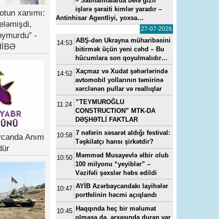
– Satınalmalarda belə gizli
işlərə şəraiti kimlər yaradır –
otun xanımı:
Antinhisar Agentliyi, yoxsa…
eləmişdi,
27-07-2026
oymurdu” -
ABŞ-dən Ukrayna müharibəsini
14:53
İBƏ
bitirmək üçün yeni cəhd – Bu
hücumlara son qoyulmalıdır…
Xaçmaz və Xudat şəhərlərində
14:52
avtomobil yollarının təmirinə
xərclənən pullar və reallıqlar
”TEYMUROĞLU
11:24
CONSTRUCTION” MTK-DA
DƏŞHƏTLİ FAKTLAR
7 nəfərin xəsarət aldığı festival:
10:58
ycanda Anım
Təşkilatçı hansı şirkətdir?
dür
Məmməd Musayevlə əlbir olub
10:50
100 milyonu “yeyiblər” –
Vəzifəli şəxslər həbs edildi
AYİB Azərbaycandakı layihələr
10:47
portfelinin həcmi açıqlandı
Haqqında heç bir məlumat
10:45
olmasa da, arxasında duran var