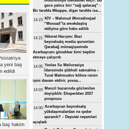
öldürüldüyü Dallasdan keçir: Bu
gecə yalnız biri “sağ qalacaq” -
Bir tərəfdə Mbappe, digər tərəfdə isə...
KİV – Mahmud Əhmədinejad
14:23
“Mossad”la əməkdaşlıq
etdiyinə görə həbs edilib
Hikmət Hacıyev: Bəzi
14:21
beynəlxalq media qurumları
Qarabağ münaqişəsində
Azərbaycanı günahkar kimi təqdim
etməyə çalışırdı
sixiatriya
a yeni baş
Yevlax Su Meliorasiya
14:05
İdarəsində şübhəli satınalma –
n edildi
Tural Mahmudov köhnə rəisin
işini davam etdirir, yoxsa…
Mənzil bazarında gözlənilən
14:03
dəyişiklik: Ekspertdən 2027
proqnozu
Azərbaycan beynəlxalq
14:00
yükdaşımalardan nə qədər
qazanıb? – Deputat rəqəmləri
açıqladı
ya baş həkim