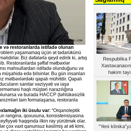
 və restoranlarda istifadə olunan
 problem yaşamamaq üçün ət tədarükünü
lidirlər. Biz dəfələrlə qeyd edirik ki, artıq
Respublika P
ib. Restoranlarda şəffaf mətbəxlər
Xəstəxanasın
 hansı məhsullardan istifadə olunduğunu və
həkim təyi
a müşahidə edə bilsinlər. Bu gün insanları
 mətbəxlərdəki qapalı mühitdir. Qapalı
cuların sanitar vəziyyəti və iaşə
verməməsi haqlı müştəri narazılığına
 olunarsa və burada HACCP (təhlükəsizlik
anizmləri tam formalaşarsa, restoranla
xlamağın iki üsulu var:
“Orqanoleptik
lun rənginə, qoxusuna, konsistensiyasına
yfiyyəti haqqında ilkin rəy yürütmək olar.
ər çox vaxt qanunsuz kəsilmiş at əti kimi,
“Yeni klinika”