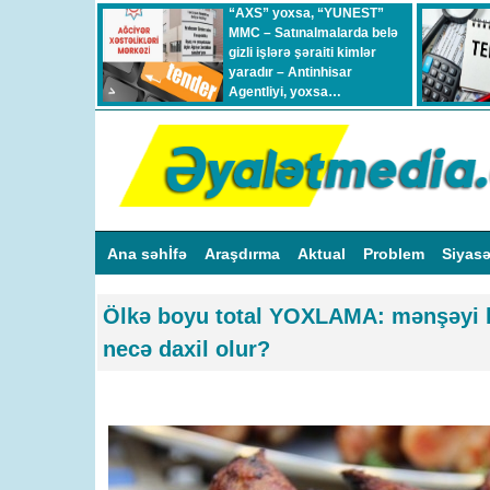
“AXS” yoxsa, “YUNEST”
MMC – Satınalmalarda belə
gizli işlərə şəraiti kimlər
yaradır – Antinhisar
Agentliyi, yoxsa…
Ana səhİfə
Araşdırma
Aktual
Problem
Siyas
Ölkə boyu total YOXLAMA: mənşəyi bi
necə daxil olur?