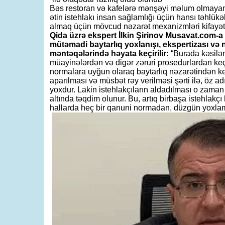
Bəs restoran və kafelərə mənşəyi məlum olmayan, 
ətin istehlakı insan sağlamlığı üçün hansı təhlükəl
almaq üçün mövcud nəzarət mexanizmləri kifayət
Qida üzrə ekspert İlkin Şirinov Musavat.com-a bi
mütəmadi baytarlıq yoxlanışı, ekspertizası və 
məntəqələrində həyata keçirilir:
“Burada kəsilə
müayinələrdən və digər zəruri prosedurlardan keçir
normalara uyğun olaraq baytarlıq nəzarətindən ke
aparılması və müsbət rəy verilməsi şərti ilə, öz a
yoxdur. Lakin istehlakçıların aldadılması o zaman b
altında təqdim olunur. Bu, artıq birbaşa istehlakç
hallarda heç bir qanuni normadan, düzgün yoxla