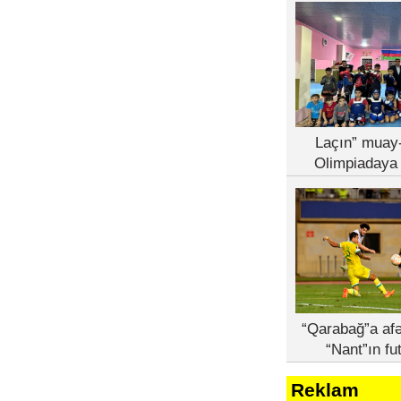
Laçın” muay-
Olimpiadaya 
“Qarabağ”a afə
“Nant”ın fu
Reklam