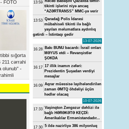
Rəcəb Babaşov Qazaxda təmir-
b - FOTO
13:59
tikinti işlərini niyə ancaq
“AZƏRTRANSS” MMC-yə verir
Qaradağ Polis İdarəsi
13:53
mübahisəli tikinti ilə bağlı
yayılan məlumatlara aydınlıq
gətirdi – İstintaqı gedir
13-07-2026
Bakı BUNU bacardı: İsrail onları
16:28
MƏYUS etdi – Revanşistlər
tibbi sığorta
ŞOKDA
 211 cərrahi
17 illik inamın zəfəri:
16:17
a olunub" -
Prezidentin Şuşadan verdiyi
rahimli
mesajlar
Aqrar müəssisə layihələndirilən
16:09
zaman ƏMTQ öhdəliyi üçün
hədlər olacaq
10-07-2026
Vaşinqton Zəngəzur dəhlizi ilə
17:33
bağlı HƏRƏKƏTƏ KEÇDİ:
Amerikalılar Ermənistandadır...
5 ildə nazirliyə 386 milyonluq
17:30