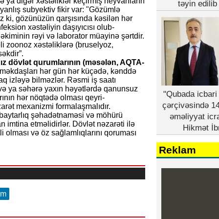
 və ya digər xəstəliklər keçirmiş heyvanların
təyin edili
r yanlış subyektiv fikir var: "Gözümlə
z ki, gözünüzün qarşısında kəsilən hər
ksion xəstəliyin daşıyıcısı olub-
iminin rəyi və laborator müayinə şərtdir.
i zoonoz xəstəliklərə (bruselyoz,
əkdir”.
nız dövlət qurumlarının (məsələn, AQTA-
əməkdaşları hər gün hər küçədə, kənddə
aq izləyə bilməzlər. Rəsmi iş saatı
 və ya səhərə yaxın həyətlərdə qanunsuz
"Qubada icbari 
arının hər nöqtədə olması qeyri-
çərçivəsində 14
rət mexanizmi formalaşmalıdır.
i, baytarlıq şəhadətnaməsi və möhürü
əməliyyat icr
mtina etməlidirlər. Dövlət nəzarəti ilə
Hikmət İb
i olması və öz sağlamlıqlarını qoruması
Reklam
am