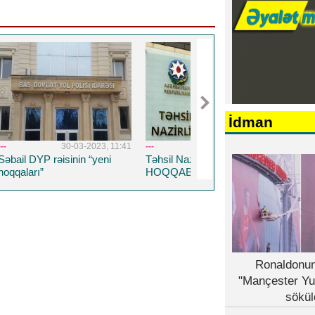
İdman
03-2023, 11:41
---
26-08-2022, 14:19
---
5-04-20
in “yeni
Təhsil Nazirliyinin TENDER
Respublika Psixiatriy
HOQQABAZLIĞI...
Xəstəxanasına yeni 
həkim təyin edildi
Ronaldonun
"Mançester Yu
sökül