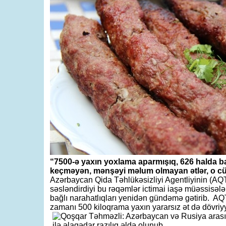
“7500-ə yaxın yoxlama aparmışıq, 626 halda ba
keçməyən, mənşəyi məlum olmayan ətlər, o cüm
Azərbaycan Qida Təhlükəsizliyi Agentliyinin (AQ
səsləndirdiyi bu rəqəmlər ictimai iaşə müəssisələri
bağlı narahatlıqları yenidən gündəmə gətirib. A
zamanı 500 kiloqrama yaxın yararsız ət də dövriyy