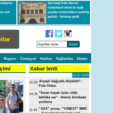
esablama
Qaradağ Polis İdarəsi
mübahisəli tikinti ilə bağlı
nə vaxt
yayılan məlumatlara aydınlıq
gətirdi – İstintaqı gedir
ilər
l
Region
Cəmiyyət
Hadisə
Sağlamlıq
İdman
çimi
Xəbər lenti
31-07-2026
Azyaşlı bağçada döyülüb? -
15:56
Foto-Video
“İnsan həyatı üçün ciddi
14:29
təhlükə var” - Həmin klinikada
yoxlama
“AXS” yoxsa, “YUNEST” MMC
11:44