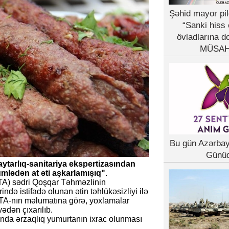
Şəhid mayor pil
“Sanki hiss 
övladlarına d
MÜSAH
Bu gün Azərba
Günü
ytarlıq-sanitariya ekspertizasından
lədən at əti aşkarlamışıq"
.
TA) sədri Qoşqar Təhməzlinin
ndə istifadə olunan ətin təhlükəsizliyi ilə
QTA-nın məlumatına görə, yoxlamalar
ədən çıxarılıb.