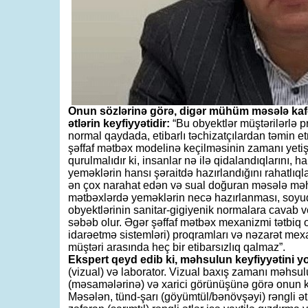
Onun sözlərinə görə, digər mühüm məsələ kafe
ətlərin keyfiyyətidir:
“Bu obyektlər müştərilərlə
normal qaydada, etibarlı təchizatçılardan təmin etmə
şəffaf mətbəx modelinə keçilməsinin zamanı yetiş
qurulmalıdır ki, insanlar nə ilə qidalandıqlarını,
yeməklərin hansı şəraitdə hazırlandığını rahatlıql
ən çox narahat edən və sual doğuran məsələ məhz
mətbəxlərdə yeməklərin necə hazırlanması, soyudu
obyektlərinin sanitar-gigiyenik normalara cavab 
səbəb olur. Əgər şəffaf mətbəx mexanizmi tətbiq
idarəetmə sistemləri) proqramları və nəzarət mex
müştəri arasında heç bir etibarsızlıq qalmaz”.
Ekspert qeyd edib ki, məhsulun keyfiyyətini yo
(vizual) və laborator. Vizual baxış zamanı məhsu
(məsamələrinə) və xarici görünüşünə görə onun ke
Məsələn, tünd-şarı (göyümtül/bənövşəyi) rəngli ətl