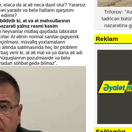
eləcə də at əti necə daxil olur? Yararsız
əri yaradır və belə halların qarşısını
Trifonov: "A
 edirmi?
tədricən bütü
ldirib ki, ət və ət məhsullarının
nəzarətinə g
nəzarəti yalnız rəsmi kəsim
n heyvanlar mütləq qaydada laborator
lər. At ətinin normal sanitar-gigiyenik
Reklam
çirilməsi, müvafiq yoxlamaların
dı altında satılmasında heç bir problem
aş verir ki, at əti mal və ya dana əti adı
ı hüquqlarının pozulmasıdır və belə
madan söhbət gedə bilməz”.
Sağlamlıq