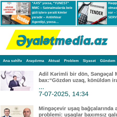
“AXS” yoxsa, “YUNEST”
Haqqı
MMC – Satınalmalarda belə
olmas
gizli işlərə şəraiti kimlər
var –
yaradır – Antinhisar
SERVİ
Agentliyi, yoxsa…
Ana səhİfə
Araşdırma
Aktual
Problem
Siyasət
Gündəm
Adil Kərimli bir dön, Səngəçal
bax:“Gözdən uzaq, könüldən ir
...
7-07-2025, 14:34
Mingəçevir uşaq bağçalarında ə
problemi: uşaqlar baxımsız qalı