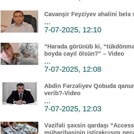
Cavanşir Feyziyev əhalini belə 
...
7-07-2025, 12:10
“Harada görünüb ki, “tükdönmə
boyda cayıl ölsün?” – Video
...
7-07-2025, 12:08
Abdin Fərzəliyev Qobuda qanuns
verib?-Video
...
7-07-2025, 12:03
Vəzifəli şəxsin qardaşı “Acces
müharibəsinin iştirakçısını necə