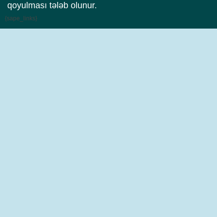
qoyulması tələb olunur.
{sape_links}