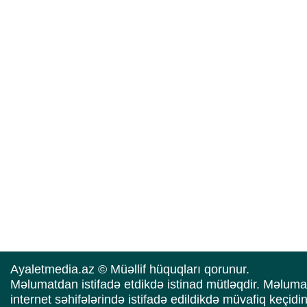
Ayaletmedia.az © Müəllif hüquqları qorunur.
Məlumatdan istifadə etdikdə istinad mütləqdir. Məluma
internet səhifələrində istifadə edildikdə müvafiq keçidi