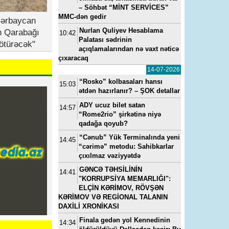
– Söhbət “MİNT SERVİCES”
MMC-dən gedir
zərbaycan
Nurlan Quliyev Hesablama
n Qarabağı
10:42
Palatası sədrinin
ötürəcək"
açıqlamalarından nə vaxt nəticə
çıxaracaq
14-07-2026
“Rosko” kolbasaları hansı
15:03
ətdən hazırlanır? – ŞOK detallar
ADY ucuz bilet satan
14:57
“Rome2rio” şirkətinə niyə
qadağa qoyub?
“Cənub” Yük Terminalında yeni
14:45
“cərimə” metodu: Sahibkarlar
çıxılmaz vəziyyətdə
GƏNCƏ TƏHSİLİNİN
14:41
"KORRUPSİYA MEMARLIĞI":
ELÇİN KƏRİMOV, RÖVŞƏN
KƏRİMOV VƏ REGİONAL TALANIN
DAXİLİ XRONİKASI
Finala gedən yol Kennedinin
14:34