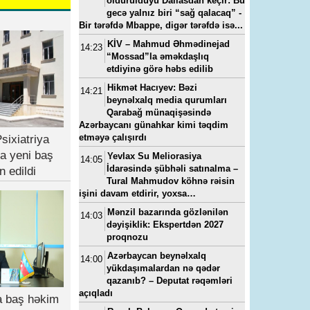
öldürüldüyü Dallasdan keçir: Bu
gecə yalnız biri “sağ qalacaq” -
Bir tərəfdə Mbappe, digər tərəfdə isə...
KİV – Mahmud Əhmədinejad
14:23
“Mossad”la əməkdaşlıq
etdiyinə görə həbs edilib
Hikmət Hacıyev: Bəzi
14:21
beynəlxalq media qurumları
Qarabağ münaqişəsində
Azərbaycanı günahkar kimi təqdim
etməyə çalışırdı
sixiatriya
a yeni baş
Yevlax Su Meliorasiya
14:05
İdarəsində şübhəli satınalma –
n edildi
Tural Mahmudov köhnə rəisin
işini davam etdirir, yoxsa…
Mənzil bazarında gözlənilən
14:03
dəyişiklik: Ekspertdən 2027
proqnozu
Azərbaycan beynəlxalq
14:00
yükdaşımalardan nə qədər
qazanıb? – Deputat rəqəmləri
açıqladı
ya baş həkim