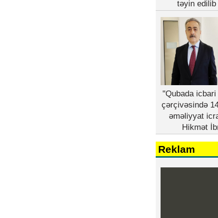
təyin edili
"Qubada icbari 
çərçivəsində 14
əməliyyat icr
Hikmət İb
Reklam