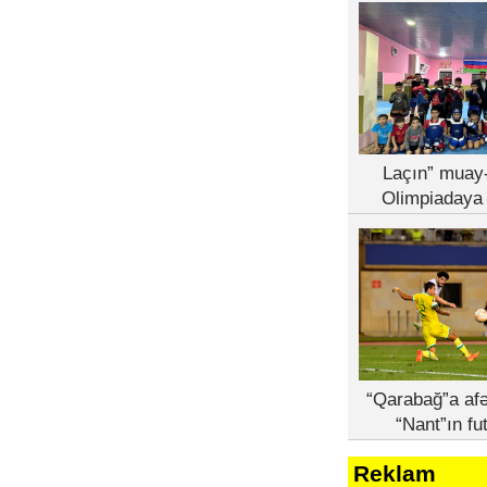
Laçın” muay-
Olimpiadaya 
“Qarabağ”a afə
“Nant”ın fu
Reklam