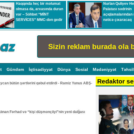
Haqqında heç bir məlumat
Nurlan Quliyev H
olmasa da, arxasında duran
Palatası sədrinin
var – Söhbət “MİNT
açıqlamalarından 
SERVİCES” MMC-dən gedir
nəticə çıxaracaq
Sizin reklam burada ola b
ət
Gündəm
İqtisadiyyat
Dünya
Sosial
Mədəniyyət
Təhsi
Redaktor se
aycan bütün şərtlərini qəbul etdirdi - Ramiz Yunus ABŞ-
alınan Fərhad və “kişi düşmənçiiyi”nin yeni dalğası