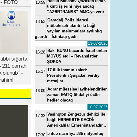
Rəcəb Babaşov Qazaxda təmir-
b - FOTO
13:59
tikinti işlərini niyə ancaq
“AZƏRTRANSS” MMC-yə verir
Qaradağ Polis İdarəsi
13:53
mübahisəli tikinti ilə bağlı
yayılan məlumatlara aydınlıq
gətirdi – İstintaqı gedir
13-07-2026
Bakı BUNU bacardı: İsrail onları
16:28
MƏYUS etdi – Revanşistlər
tibbi sığorta
ŞOKDA
 211 cərrahi
17 illik inamın zəfəri:
16:17
a olunub" -
Prezidentin Şuşadan verdiyi
rahimli
mesajlar
Aqrar müəssisə layihələndirilən
16:09
zaman ƏMTQ öhdəliyi üçün
hədlər olacaq
10-07-2026
Vaşinqton Zəngəzur dəhlizi ilə
17:33
bağlı HƏRƏKƏTƏ KEÇDİ:
Amerikalılar Ermənistandadır...
5 ildə nazirliyə 386 milyonluq
17:30