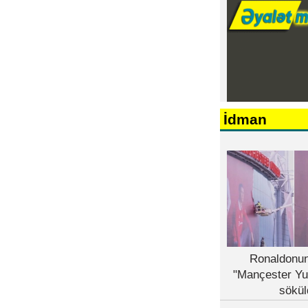
İdman
Ronaldonun
"Mançester Yu
sökül