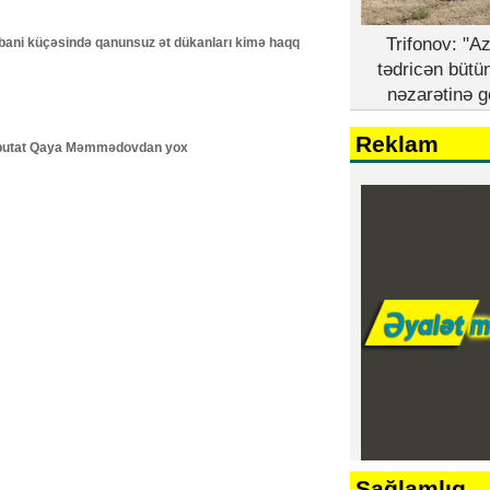
Trifonov: "A
ni küçəsində qanunsuz ət dükanları kimə haqq
tədricən bütü
nəzarətinə g
Reklam
deputat Qaya Məmmədovdan yox
Sağlamlıq