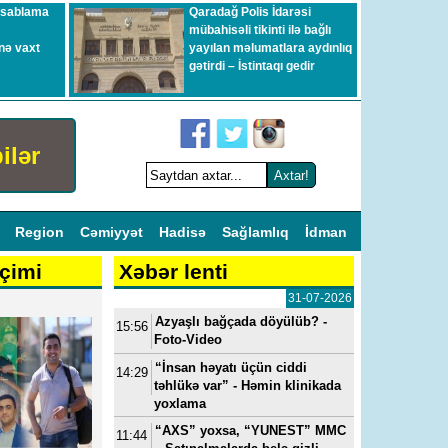
esablama
Qaradağ Polis İdarəsi
mübahisəli tikinti ilə bağlı
nə vaxt
yayılan məlumatlara aydınlıq
gətirdi – İstintaqı gedir
ilər
l
Region
Cəmiyyət
Hadisə
Sağlamlıq
İdman
çimi
Xəbər lenti
31-07-2026
Azyaşlı bağçada döyülüb? -
15:56
Foto-Video
“İnsan həyatı üçün ciddi
14:29
təhlükə var” - Həmin klinikada
yoxlama
“AXS” yoxsa, “YUNEST” MMC
11:44