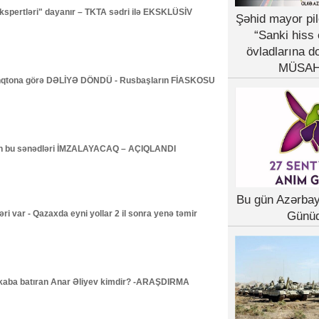
"ekspertləri" dayanır – TKTA sədri ilə EKSKLÜSİV
Şəhid mayor pil
“Sanki hiss 
övladlarına d
MÜSAH
şinqtona görə DƏLİYƏ DÖNDÜ - Rusbaşların FİASKOSU
n bu sənədləri İMZALAYACAQ – AÇIQLANDI
Bu gün Azərba
ri var - Qazaxda eyni yollar 2 il sonra yenə təmir
Günü
irkaba batıran Anar Əliyev kimdir? -ARAŞDIRMA