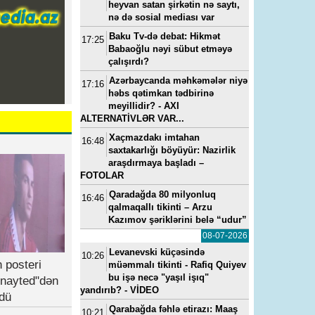
heyvan satan şirkətin nə saytı,
nə də sosial mediası var
Baku Tv-də debat: Hikmət
17:25
Babaoğlu nəyi sübut etməyə
çalışırdı?
Azərbaycanda məhkəmələr niyə
17:16
həbs qətimkan tədbirinə
meyillidir? - AXI
ALTERNATİVLƏR VAR...
Xaçmazdakı imtahan
16:48
saxtakarlığı böyüyür: Nazirlik
araşdırmaya başladı –
FOTOLAR
Qaradağda 80 milyonluq
16:46
qalmaqallı tikinti – Arzu
Kazımov şəriklərini belə “udur”
08-07-2026
Levanevski küçəsində
10:26
 posteri
müəmmalı tikinti - Rafiq Quiyev
bu işə necə "yaşıl işıq"
nayted"dən
yandırıb? - VİDEO
dü
Qarabağda fəhlə etirazı: Maaş
10:21