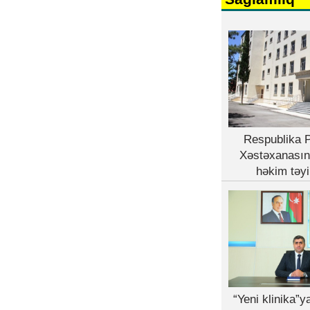
Respublika P
Xəstəxanasın
həkim təyi
“Yeni klinika”