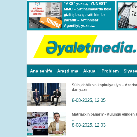
“AXS” yoxsa, “YUNEST”
MMC – Satınalmalarda belə
gizli işlərə şəraiti kimlər
yaradır – Antinhisar
Agentliyi, yoxsa…
Ana səhİfə
Araşdırma
Aktual
Problem
Siyas
Sülh, dəhliz və kapitulyasiya – Azərb
dən yazır
...
8-08-2025, 12:05
Matriarxın baharı? - Külüngü əlindən 
...
8-08-2025, 12:03