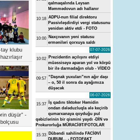
qalmaqalında Leysan
Məmmədovun adı hallanır
ADPU-nun filial direktoru
10:18
Passivləşdirdiyi vergi statusunu
yenidən aktiv etdi - FOTO
Naxçıvanın yeni statusu
10:00
erməniləri qorxuya saldı
tay klubu
07-07-2026
hazırlaşır
Prezidentin açılışını etdiyi
10:02
müəssisəyə aparan yol və körpü
bir ilə darmadağın olub - VİDEO
“Daşnak yuxuları”nın ağır daşı
09:57
– o, 50 il sonra da ayağımıza
düşəcək
06-07-2026
İş qadını tiktoker Həmidin
15:37
ondan dələduzluqla ələ keçirib
qumarxanaya qoyduğu pul
rin düşür” -
qəbizlərinin bir qismini yaydı -DİN və
tbolçusu
Prokurorluğa MÜRACİƏT/FOTOLAR
Dübəndi sahilində FACİƏVİ
15:33
DURUM... - FOTOFAKT