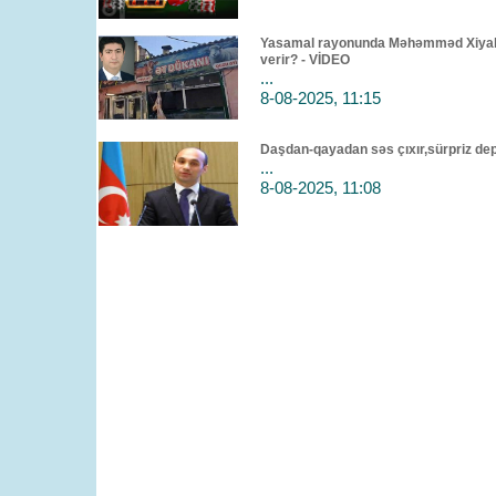
Yasamal rayonunda Məhəmməd Xiyaba
verir? - VİDEO
...
8-08-2025, 11:15
Daşdan-qayadan səs çıxır,sürpriz 
...
8-08-2025, 11:08