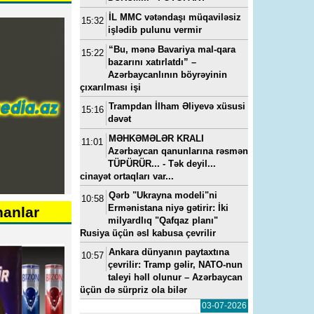
İL MMC vətəndaşı müqaviləsiz
15:32
işlədib pulunu vermir
“Bu, mənə Bavariya mal-qara
15:22
bazarını xatırlatdı” –
Azərbaycanlının böyrəyinin
çıxarılması işi
Trampdan İlham Əliyevə xüsusi
15:16
dəvət
MƏHKƏMƏLƏR KRALI
11:01
Azərbaycan qanunlarına rəsmən
TÜPÜRÜR... - Tək deyil...
cinayət ortaqları var...
Qərb "Ukrayna modeli"ni
10:58
Ermənistana niyə gətirir: İki
nanlar
milyardlıq "Qafqaz planı"
Rusiya üçün əsl kabusa çevrilir
Ankara dünyanın paytaxtına
10:57
çevrilir: Tramp gəlir, NATO-nun
taleyi həll olunur – Azərbaycan
üçün də sürpriz ola bilər
03-07-2026