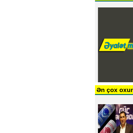
Ən çox oxu