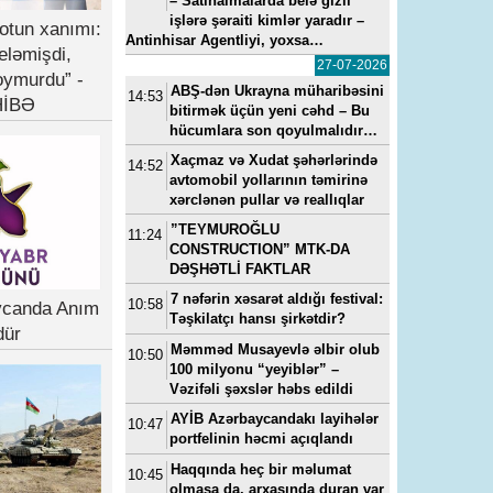
– Satınalmalarda belə gizli
işlərə şəraiti kimlər yaradır –
otun xanımı:
Antinhisar Agentliyi, yoxsa…
eləmişdi,
27-07-2026
oymurdu” -
ABŞ-dən Ukrayna müharibəsini
14:53
İBƏ
bitirmək üçün yeni cəhd – Bu
hücumlara son qoyulmalıdır…
Xaçmaz və Xudat şəhərlərində
14:52
avtomobil yollarının təmirinə
xərclənən pullar və reallıqlar
”TEYMUROĞLU
11:24
CONSTRUCTION” MTK-DA
DƏŞHƏTLİ FAKTLAR
7 nəfərin xəsarət aldığı festival:
10:58
ycanda Anım
Təşkilatçı hansı şirkətdir?
dür
Məmməd Musayevlə əlbir olub
10:50
100 milyonu “yeyiblər” –
Vəzifəli şəxslər həbs edildi
AYİB Azərbaycandakı layihələr
10:47
portfelinin həcmi açıqlandı
Haqqında heç bir məlumat
10:45
olmasa da, arxasında duran var