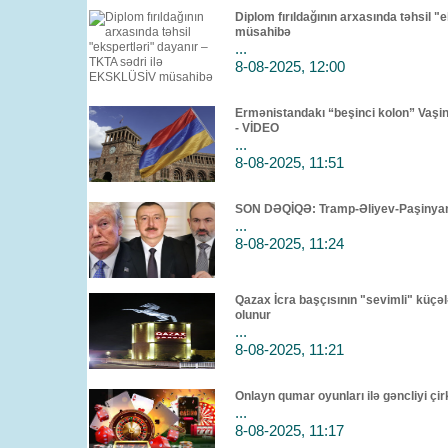
Diplom fırıldağının arxasında təhsil 
müsahibə
...
8-08-2025, 12:00
Ermənistandakı “beşinci kolon” Va
- VİDEO
...
8-08-2025, 11:51
SON DƏQİQƏ: Tramp-Əliyev-Paşinya
...
8-08-2025, 11:24
Qazax İcra başçısının "sevimli" küçələ
olunur
...
8-08-2025, 11:21
Onlayn qumar oyunları ilə gəncliyi ç
...
8-08-2025, 11:17