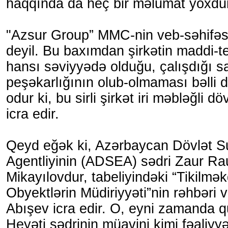
haqqında da heç bir məlumat yoxdu
"Azsur Group” MMC-nin veb-səhifəsi 
deyil. Bu baxımdan şirkətin maddi-t
hansı səviyyədə olduğu, çalışdığı 
peşəkarlığının olub-olmaması bəlli de
odur ki, bu sirli şirkət iri məbləğli dö
icra edir.
Qeyd eğək ki, Azərbaycan Dövlət Su
Agentliyinin (ADSEA) sədri Zaur Ra
Mikayılovdur, tabeliyindəki “Tikilmə
Obyektlərin Müdiriyyəti”nin rəhbəri 
Abışev icra edir. O, eyni zamanda 
Heyəti sədrinin müavini kimi fəaliyyə