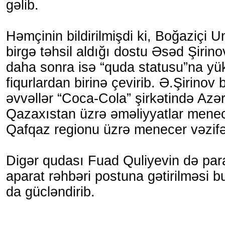
gəlib.
Həmçinin bildirilmişdi ki, Boğaziçi U
birgə təhsil aldığı dostu Əsəd Şirin
daha sonra isə “quda statusu”na yü
fiqurlardan birinə çevirib. Ə.Şirinov
əvvəllər “Coca-Cola” şirkətində Az
Qazaxıstan üzrə əməliyyatlar menec
Qafqaz regionu üzrə menecer vəzifəl
Digər qudası Fuad Quliyevin də para
aparat rəhbəri postuna gətirilməsi b
da gücləndirib.