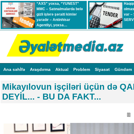
“AXS” yoxsa, “YUNEST”
Haqqı
MMC – Satınalmalarda belə
olmas
gizli işlərə şəraiti kimlər
var –
yaradır – Antinhisar
SERVİ
Agentliyi, yoxsa…
Ana səhİfə
Araşdırma
Aktual
Problem
Siyasət
Gündəm
Mikayılovun işçiləri üçün də 
DEYİL... - BU DA FAKT...