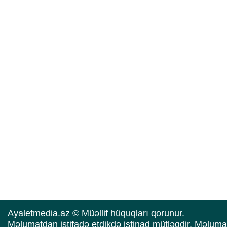
Ayaletmedia.az © Müəllif hüquqları qorunur.
Məlumatdan istifadə etdikdə istinad mütləqdir. Məluma