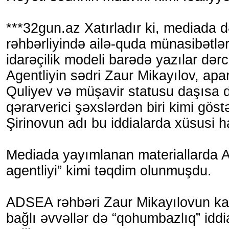
***32gun.az Xatırladır ki, mediada 
rəhbərliyində ailə-quda münasibətlə
idarəçilik modeli barədə yazılar dər
Agentliyin sədri Zaur Mikayılov, apa
Quliyev və müşavir statusu daşısa d
qərarverici şəxslərdən biri kimi göst
Şirinovun adı bu iddialarda xüsusi ha
Mediada yayımlanan materiallarda 
agentliyi” kimi təqdim olunmuşdu.
ADSEA rəhbəri Zaur Mikayılovun kadr
bağlı əvvəllər də “qohumbazlıq” idd