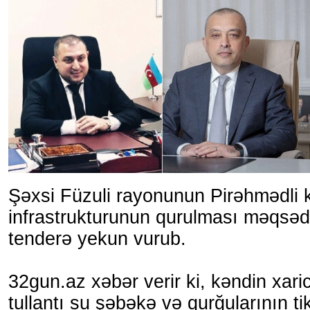
Şəxsi Füzuli rayonunun Pirəhmədli 
infrastrukturunun qurulması məqsədil
tenderə yekun vurub.
32gun.az xəbər verir ki, kəndin xaric
tullantı su şəbəkə və qurğularının tiki