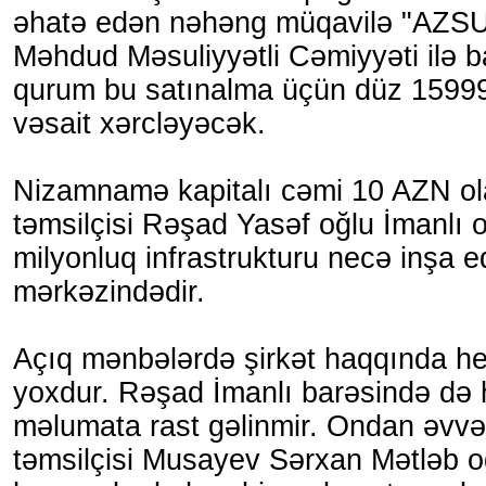
əhatə edən nəhəng müqavilə "AZ
Məhdud Məsuliyyətli Cəmiyyəti ilə ba
qurum bu satınalma üçün düz 1599
vəsait xərcləyəcək.
Nizamnamə kapitalı cəmi 10 AZN ol
təmsilçisi Rəşad Yasəf oğlu İmanlı o
milyonluq infrastrukturu necə inşa e
mərkəzindədir.
Açıq mənbələrdə şirkət haqqında he
yoxdur. Rəşad İmanlı barəsində də 
məlumata rast gəlinmir. Ondan əvvəl
təmsilçisi Musayev Sərxan Mətləb o