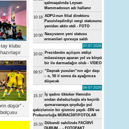
qalmaqalında Leysan
Məmmədovun adı hallanır
ADPU-nun filial direktoru
10:18
Passivləşdirdiyi vergi statusunu
yenidən aktiv etdi - FOTO
Naxçıvanın yeni statusu
10:00
erməniləri qorxuya saldı
tay klubu
07-07-2026
hazırlaşır
Prezidentin açılışını etdiyi
10:02
müəssisəyə aparan yol və körpü
bir ilə darmadağın olub - VİDEO
“Daşnak yuxuları”nın ağır daşı
09:57
– o, 50 il sonra da ayağımıza
düşəcək
06-07-2026
İş qadını tiktoker Həmidin
15:37
ondan dələduzluqla ələ keçirib
qumarxanaya qoyduğu pul
rin düşür” -
qəbizlərinin bir qismini yaydı -DİN və
tbolçusu
Prokurorluğa MÜRACİƏT/FOTOLAR
Dübəndi sahilində FACİƏVİ
15:33
DURUM... - FOTOFAKT