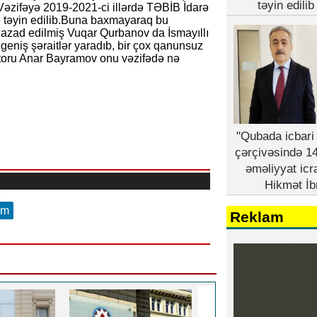
təyin edili
 Vəzifəyə 2019-2021-ci illərdə TƏBİB İdarə
ə təyin edilib.Buna baxmayaraq bu
n azad edilmiş Vuqar Qurbanov da İsmayıllı
niş şəraitlər yaradıb, bir çox qanunsuz
ktoru Anar Bayramov onu vəzifədə nə
"Qubada icbari 
çərçivəsində 14
əməliyyat icr
Hikmət İb
am
Reklam