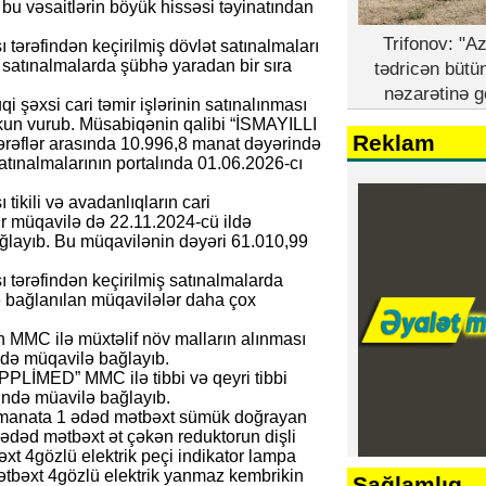
n bu vəsaitlərin böyük hissəsi təyinatından
Trifonov: "A
 tərəfindən keçirilmiş dövlət satınalmaları
 satınalmalarda şübhə yaradan bir sıra
tədricən bütü
nəzarətinə g
i şəxsi cari təmir işlərinin satınalınması
ekun vurub. Müsabiqənin qalibi “İSMAYILLI
Reklam
ərəflər arasında 10.996,8 manat dəyərində
atınalmalarının portalında 01.06.2026-cı
tikili və avadanlıqların cari
bir müqavilə də 22.11.2024-cü ildə
layıb. Bu müqavilənin dəyəri 61.010,99
 tərəfindən keçirilmiş satınalmalarda
 bağlanılan müqavilələr daha çox
MMC ilə müxtəlif növ malların alınması
ndə müqavilə bağlayıb.
PLİMED” MMC ilə tibbi və qeyri tibbi
ində müavilə bağlayıb.
 manata 1 ədəd mətbəxt sümük doğrayan
 1 ədəd mətbəxt ət çəkən reduktorun dişli
bəxt 4gözlü elektrik peçi indikator lampa
 mətbəxt 4gözlü elektrik yanmaz kembrikin
Sağlamlıq