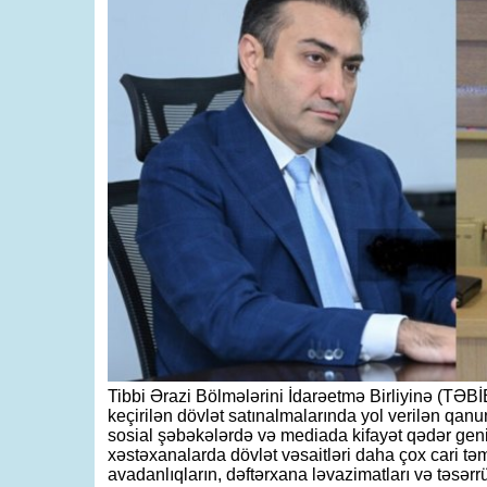
Tibbi Ərazi Bölmələrini İdarəetmə Birliyinə (TƏBİB
keçirilən dövlət satınalmalarında yol verilən qanun
sosial şəbəkələrdə və mediada kifayət qədər geni
xəstəxanalarda dövlət vəsaitləri daha çox cari təmi
avadanlıqların, dəftərxana ləvazimatları və təsərrü