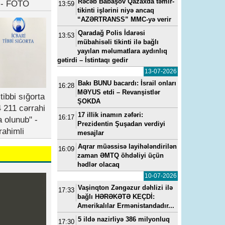
Rəcəb Babaşov Qazaxda təmir-
b - FOTO
13:59
tikinti işlərini niyə ancaq
“AZƏRTRANSS” MMC-yə verir
Qaradağ Polis İdarəsi
13:53
mübahisəli tikinti ilə bağlı
yayılan məlumatlara aydınlıq
gətirdi – İstintaqı gedir
13-07-2026
Bakı BUNU bacardı: İsrail onları
16:28
MƏYUS etdi – Revanşistlər
tibbi sığorta
ŞOKDA
 211 cərrahi
17 illik inamın zəfəri:
16:17
a olunub" -
Prezidentin Şuşadan verdiyi
rahimli
mesajlar
Aqrar müəssisə layihələndirilən
16:09
zaman ƏMTQ öhdəliyi üçün
hədlər olacaq
10-07-2026
Vaşinqton Zəngəzur dəhlizi ilə
17:33
bağlı HƏRƏKƏTƏ KEÇDİ:
Amerikalılar Ermənistandadır...
5 ildə nazirliyə 386 milyonluq
17:30