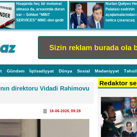
Haqqında heç bir məlumat
Nurlan Quliyev H
olmasa da, arxasında duran
Palatası sədrinin
var – Söhbət “MİNT
açıqlamalarından 
SERVİCES” MMC-dən gedir
nəticə çıxaracaq
Sizin reklam burada ola b
ət
Gündəm
İqtisadiyyat
Dünya
Sosial
Mədəniyyət
Təhsi
Redaktor se
nın direktoru Vidadi Rəhimovu
16-06-2026, 09:28