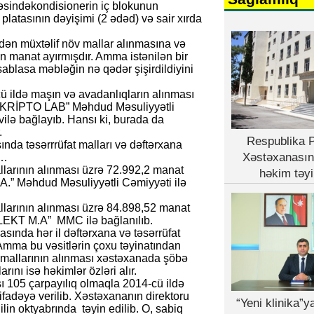
öbəsindəkondisionerin iç blokunun
 platasının dəyişimi (2 ədəd) və sair xırda
 müxtəlif növ mallar alınmasına və
n manat ayırmışdır. Amma istənilən bir
sablasa məbləğin nə qədər şişirdildiyini
ü ildə maşın və avadanlıqların alınması
rə “KRİPTO LAB” Məhdud Məsuliyyətli
lə bağlayıb. Hansı ki, burada da
.
Respublika P
nda təsərrrüfat malları və dəftərxana
Xəstəxanasın
ə…
llarının alınması üzrə 72.992,2 manat
həkim təyi
.” Məhdud Məsuliyyətli Cəmiyyəti ilə
allarının alınması üzrə 84.898,52 manat
LEKT M.A” MMC ilə bağlanılıb.
sında hər il dəftərxana və təsərrüfat
. Amma bu vəsitlərin çoxu təyinatından
at mallarının alınması xəstəxanada şöbə
ını isə həkimlər özləri alır.
ı 105 çarpayılıq olmaqla 2014-cü ildə
ifadəyə verilib. Xəstəxananın direktoru
“Yeni klinika”
in oktyabrında təyin edilib. O, sabiq