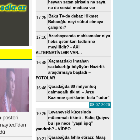
heyvan satan şirkətin nə saytı,
nə də sosial mediası var
Baku Tv-də debat: Hikmət
17:25
Babaoğlu nəyi sübut etməyə
çalışırdı?
022, 11:49
---
14-05-2024, 09:48
---
28-09-2022, 
Azərbaycanda məhkəmələr niyə
17:16
 həkim
Vüqar Əhmədovun sevimli
"Qubada icbari tibbi sığor
həbs qətimkan tədbirinə
kadrı Elmar Mahmudov
çərçivəsində 14 211 cərr
meyillidir? - AXI
oğluna ən son model “Range
əməliyyat icra olunub" -
ALTERNATİVLƏR VAR...
Rover”i hansı pullarla alıb?
Hikmət İbrahimli
Xaçmazdakı imtahan
16:48
saxtakarlığı böyüyür: Nazirlik
araşdırmaya başladı –
FOTOLAR
Qaradağda 80 milyonluq
16:46
qalmaqallı tikinti – Arzu
Kazımov şəriklərini belə “udur”
08-07-2026
Levanevski küçəsində
10:26
 posteri
müəmmalı tikinti - Rafiq Quiyev
bu işə necə "yaşıl işıq"
nayted"dən
yandırıb? - VİDEO
dü
Qarabağda fəhlə etirazı: Maaş
10:21