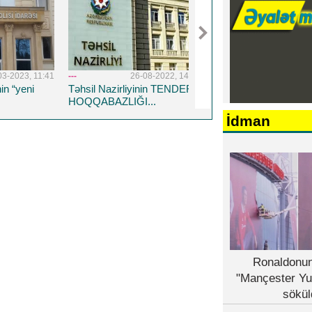
08-2022, 14:19
---
5-04-2023, 11:11
---
15-07-2
inin TENDER
Respublika Psixiatriya
“Yeni klinika”ya baş
...
Xəstəxanasına yeni baş
təyin edilib - FOTO
həkim təyin edildi
İdman
Ronaldonun
"Mançester Yu
sökül