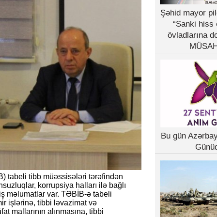
Şəhid mayor pil
“Sanki hiss 
övladlarına d
MÜSAH
Bu gün Azərba
Günü
) tabeli tibb müəssisələri tərəfindən
suzluqlar, korrupsiya halları ilə bağlı
ş məlumatlar var. TƏBİB-ə tabeli
r işlərinə, tibbi ləvazimat və
fat mallarının alınmasına, tibbi