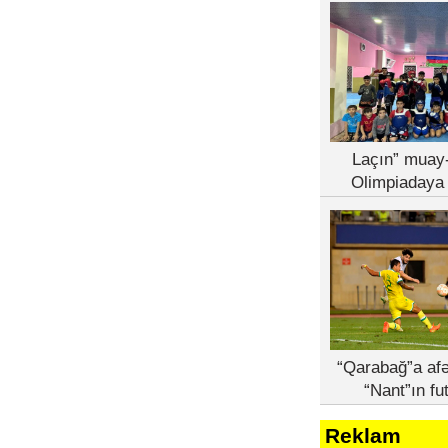
Laçın” muay-
Olimpiadaya 
“Qarabağ”a afə
“Nant”ın fu
Reklam