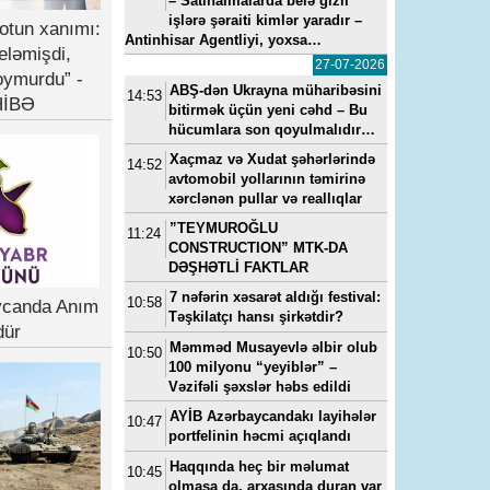
– Satınalmalarda belə gizli
işlərə şəraiti kimlər yaradır –
otun xanımı:
Antinhisar Agentliyi, yoxsa…
eləmişdi,
27-07-2026
oymurdu” -
ABŞ-dən Ukrayna müharibəsini
14:53
İBƏ
bitirmək üçün yeni cəhd – Bu
hücumlara son qoyulmalıdır…
Xaçmaz və Xudat şəhərlərində
14:52
avtomobil yollarının təmirinə
xərclənən pullar və reallıqlar
”TEYMUROĞLU
11:24
CONSTRUCTION” MTK-DA
DƏŞHƏTLİ FAKTLAR
7 nəfərin xəsarət aldığı festival:
10:58
ycanda Anım
Təşkilatçı hansı şirkətdir?
dür
Məmməd Musayevlə əlbir olub
10:50
100 milyonu “yeyiblər” –
Vəzifəli şəxslər həbs edildi
AYİB Azərbaycandakı layihələr
10:47
portfelinin həcmi açıqlandı
Haqqında heç bir məlumat
10:45
olmasa da, arxasında duran var