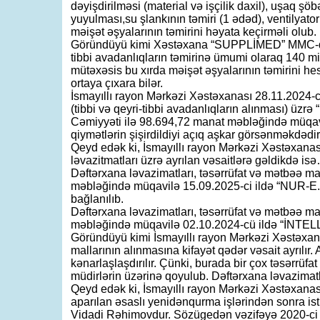
dəyişdirilməsi (material və işçilik daxil), uşaq ş
yuyulması,su şlankının təmiri (1 ədəd), ventilyator
məişət əşyalarının təmirini həyata keçirməli olub.
Göründüyü kimi Xəstəxana “SUPPLİMED” MMC-dən
tibbi avadanlıqların təmirinə ümumi olaraq 140 mi
mütəxəsis bu xırda məişət əşyalarının təmirini he
ortaya çıxara bilər.
İsmayıllı rayon Mərkəzi Xəstəxanası 28.11.2024-c
(tibbi və qeyri-tibbi avadanlıqların alınması) üz
Cəmiyyəti ilə 98.694,72 manat məbləğində müqavi
qiymətlərin şişirdildiyi açıq aşkar görsənməkdədir
Qeyd edək ki, İsmayıllı rayon Mərkəzi Xəstəxanası
ləvazitmatları üzrə ayrılan vəsaitlərə gəldikdə is
Dəftərxana ləvazimatları, təsərrüfat və mətbəə ma
məbləğində müqavilə 15.09.2025-ci ildə “NUR-E.A
bağlanılıb.
Dəftərxana ləvazimatları, təsərrüfat və mətbəə m
məbləğində müqavilə 02.10.2024-cü ildə “İNTEL
Göründüyü kimi İsmayıllı rayon Mərkəzi Xəstəxana
mallarının alınmasına kifayət qədər vəsait ayrılır
kənarlaşlaşdırılır. Çünki, burada bir çox təsərrüf
müdirlərin üzərinə qoyulub. Dəftərxana ləvazimatlar
Qeyd edək ki, İsmayıllı rayon Mərkəzi Xəstəxanas
aparılan əsaslı yenidənqurma işlərindən sonra ist
Vidadi Rəhimovdur. Sözügedən vəzifəyə 2020-ci il