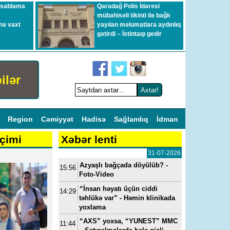
esablama
Qaradağ Polis İdarəsi
mübahisəli tikinti ilə bağlı
nə vaxt
yayılan məlumatlara aydınlıq
gətirdi – İstintaqı gedir
ilər
l
Region
Cəmiyyət
Hadisə
Sağlamlıq
İdman
çimi
Xəbər lenti
31-07-2026
Azyaşlı bağçada döyülüb? -
15:56
Foto-Video
“İnsan həyatı üçün ciddi
14:29
təhlükə var” - Həmin klinikada
yoxlama
“AXS” yoxsa, “YUNEST” MMC
11:44