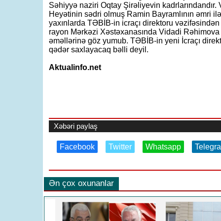
Səhiyyə naziri Oqtay Şirəliyevin kadrlarındandır.
Heyətinin sədri olmuş Ramin Bayramlının əmri il
yaxınlarda TƏBİB-in icraçı direktoru vəzifəsində
rayon Mərkəzi Xəstəxanasında Vidadi Rəhimova ge
əməllərinə göz yumub. TƏBİB-in yeni İcraçı dire
qədər saxlayacaq bəlli deyil.
Aktualinfo.net
Xəbəri paylaş
Facebook
Twitter
Whatsapp
Telegr
Ən çox oxunanlar