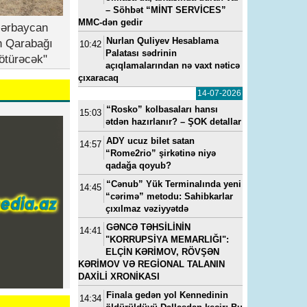
– Söhbət “MİNT SERVİCES”
MMC-dən gedir
zərbaycan
Nurlan Quliyev Hesablama
n Qarabağı
10:42
Palatası sədrinin
ötürəcək"
açıqlamalarından nə vaxt nəticə
çıxaracaq
14-07-2026
“Rosko” kolbasaları hansı
15:03
ətdən hazırlanır? – ŞOK detallar
ADY ucuz bilet satan
14:57
“Rome2rio” şirkətinə niyə
qadağa qoyub?
“Cənub” Yük Terminalında yeni
14:45
“cərimə” metodu: Sahibkarlar
çıxılmaz vəziyyətdə
GƏNCƏ TƏHSİLİNİN
14:41
"KORRUPSİYA MEMARLIĞI":
ELÇİN KƏRİMOV, RÖVŞƏN
KƏRİMOV VƏ REGİONAL TALANIN
DAXİLİ XRONİKASI
Finala gedən yol Kennedinin
14:34