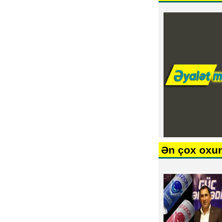
Ən çox oxu