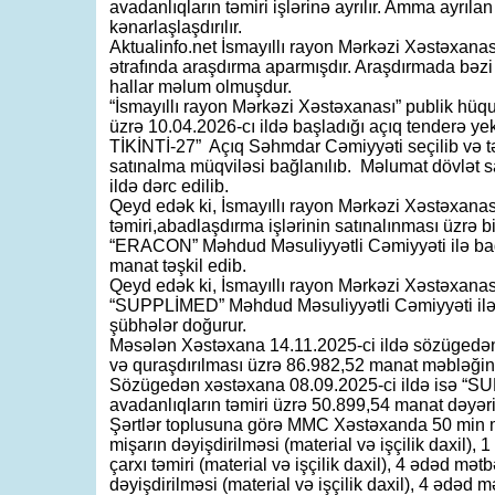
avadanlıqların təmiri işlərinə ayrılır. Amma ayrıla
kənarlaşlaşdırılır.
Aktualinfo.net İsmayıllı rayon Mərkəzi Xəstəxanası
ətrafında araşdırma aparmışdır. Araşdırmada bəzi
hallar məlum olmuşdur.
“İsmayıllı rayon Mərkəzi Xəstəxanası” publik hüquq
üzrə 10.04.2026-cı ildə başladığı açıq tenderə y
TİKİNTİ-27” Açıq Səhmdar Cəmiyyəti seçilib və t
satınalma müqviləsi bağlanılıb. Məlumat dövlət s
ildə dərc edilib.
Qeyd edək ki, İsmayıllı rayon Mərkəzi Xəstəxanası 
təmiri,abadlaşdırma işlərinin satınalınması üzrə 
“ERACON” Məhdud Məsuliyyətli Cəmiyyəti ilə bağ
manat təşkil edib.
Qeyd edək ki, İsmayıllı rayon Mərkəzi Xəstəxanası
“SUPPLİMED” Məhdud Məsuliyyətli Cəmiyyəti ilə
şübhələr doğurur.
Məsələn Xəstəxana 14.11.2025-ci ildə sözügedən 
və quraşdırılması üzrə 86.982,52 manat məbləği
Sözügedən xəstəxana 08.09.2025-ci ildə isə “SUP
avadanlıqların təmiri üzrə 50.899,54 manat dəyər
Şərtlər toplusuna görə MMC Xəstəxanda 50 min
mişarın dəyişdirilməsi (material və işçilik daxil),
çarxı təmiri (material və işçilik daxil), 4 ədəd mət
dəyişdirilməsi (material və işçilik daxil), 4 ədəd