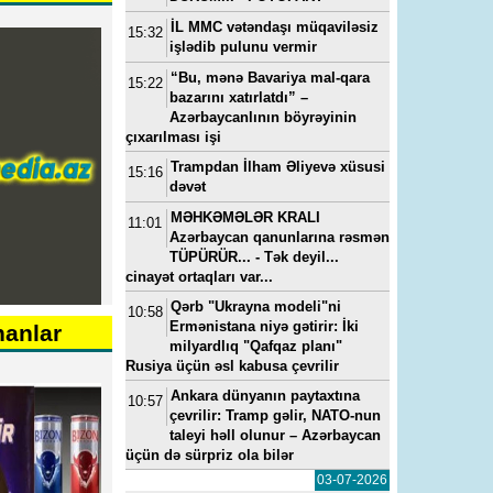
İL MMC vətəndaşı müqaviləsiz
15:32
işlədib pulunu vermir
“Bu, mənə Bavariya mal-qara
15:22
bazarını xatırlatdı” –
Azərbaycanlının böyrəyinin
çıxarılması işi
Trampdan İlham Əliyevə xüsusi
15:16
dəvət
MƏHKƏMƏLƏR KRALI
11:01
Azərbaycan qanunlarına rəsmən
TÜPÜRÜR... - Tək deyil...
cinayət ortaqları var...
Qərb "Ukrayna modeli"ni
10:58
Ermənistana niyə gətirir: İki
nanlar
milyardlıq "Qafqaz planı"
Rusiya üçün əsl kabusa çevrilir
Ankara dünyanın paytaxtına
10:57
çevrilir: Tramp gəlir, NATO-nun
taleyi həll olunur – Azərbaycan
üçün də sürpriz ola bilər
03-07-2026