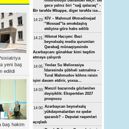
öldürüldüyü Dallasdan keçir: Bu
gecə yalnız biri “sağ qalacaq” -
Bir tərəfdə Mbappe, digər tərəfdə isə...
KİV – Mahmud Əhmədinejad
14:23
“Mossad”la əməkdaşlıq
etdiyinə görə həbs edilib
Hikmət Hacıyev: Bəzi
14:21
beynəlxalq media qurumları
Qarabağ münaqişəsində
Azərbaycanı günahkar kimi təqdim
etməyə çalışırdı
sixiatriya
a yeni baş
Yevlax Su Meliorasiya
14:05
İdarəsində şübhəli satınalma –
n edildi
Tural Mahmudov köhnə rəisin
işini davam etdirir, yoxsa…
Mənzil bazarında gözlənilən
14:03
dəyişiklik: Ekspertdən 2027
proqnozu
Azərbaycan beynəlxalq
14:00
yükdaşımalardan nə qədər
qazanıb? – Deputat rəqəmləri
açıqladı
ya baş həkim