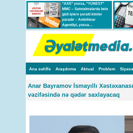
“AXS” yoxsa, “YUNEST”
MMC – Satınalmalarda belə
gizli işlərə şəraiti kimlər
yaradır – Antinhisar
Agentliyi, yoxsa…
Ana səhİfə
Araşdırma
Aktual
Problem
Siyas
Anar Bayramov İsmayıllı Xəstəxanası
vəzifəsində nə qədər saxlayacaq