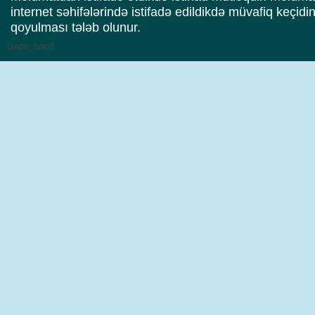
internet səhifələrində istifadə edildikdə müvafiq keçidi
qoyulması tələb olunur.
{sape_links}