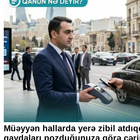
Müəyyən hallarda yerə zibil atdıq
qaydaları pozduğunuza görə cər