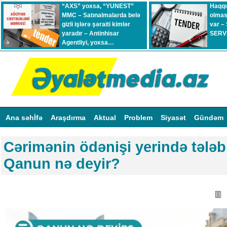
“AXS” yoxsa, “YUNEST”
Haqqı
MMC – Satınalmalarda belə
olmas
gizli işlərə şəraiti kimlər
var –
yaradır – Antinhisar
SERVİ
Agentliyi, yoxsa…
Ana səhİfə
Araşdırma
Aktual
Problem
Siyasət
Gündəm
Cərimənin ödənişi yerində tələb
Qanun nə deyir?