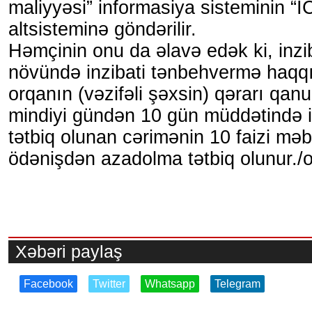
maliyyəsi” informasiya sisteminin “
altsisteminə göndərilir.
Həmçinin onu da əlavə edək ki, inzi
növündə inzibati tənbehvermə haqqı
orqanın (vəzifəli şəxsin) qərarı qan
mindiyi gündən 10 gün müddətində ic
tətbiq olunan cərimənin 10 faizi mə
ödənişdən azadolma tətbiq olunur./
Xəbəri paylaş
Facebook
Twitter
Whatsapp
Telegram