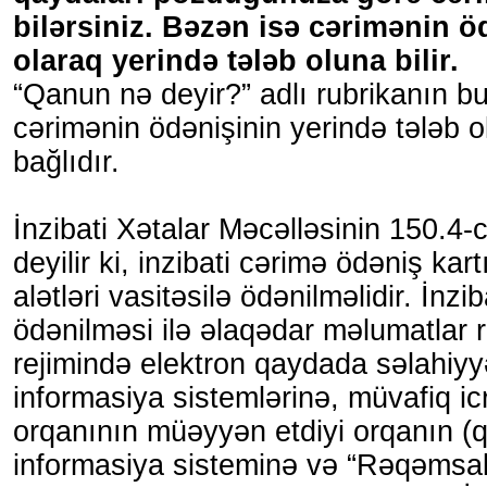
bilərsiniz. Bəzən isə cərimənin 
olaraq yerində tələb oluna bilir.
“Qanun nə deyir?” adlı rubrikanın
cərimənin ödənişinin yerində tələb o
bağlıdır.
İnzibati Xətalar Məcəlləsinin 150.4
deyilir ki, inzibati cərimə ödəniş ka
alətləri vasitəsilə ödənilməlidir. İnzi
ödənilməsi ilə əlaqədar məlumatlar r
rejimində elektron qaydada səlahiyyə
informasiya sistemlərinə, müvafiq ic
orqanının müəyyən etdiyi orqanın (
informasiya sisteminə və “Rəqəmsal