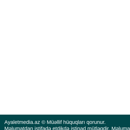
Ayaletmedia.az © Müəllif hüquqları qorunur.
Məlumatdan istifadə etdikdə istinad mütləqdir. Məluma