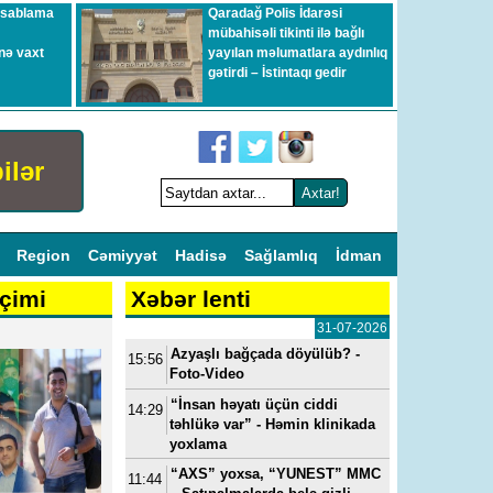
esablama
Qaradağ Polis İdarəsi
mübahisəli tikinti ilə bağlı
nə vaxt
yayılan məlumatlara aydınlıq
gətirdi – İstintaqı gedir
ilər
l
Region
Cəmiyyət
Hadisə
Sağlamlıq
İdman
çimi
Xəbər lenti
31-07-2026
Azyaşlı bağçada döyülüb? -
15:56
Foto-Video
“İnsan həyatı üçün ciddi
14:29
təhlükə var” - Həmin klinikada
yoxlama
“AXS” yoxsa, “YUNEST” MMC
11:44