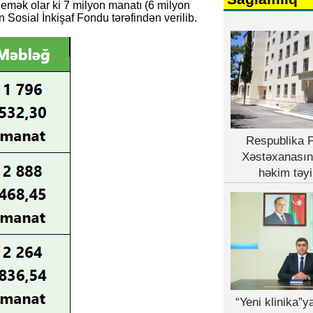
emək olar ki 7 milyon manatı (6 milyon
Sosial İnkişaf Fondu tərəfindən verilib.
Respublika P
Xəstəxanasın
həkim təyi
“Yeni klinika”