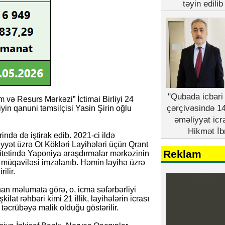
təyin edili
"Qubada icbari 
m və Resurs Mərkəzi” İctimai Birliyi 24
çərçivəsində 14
liyin qanuni təmsilçisi Yasin Şirin oğlu
əməliyyat icr
Hikmət İb
rində də iştirak edib. 2021-ci ildə
yət üzrə Ot Kökləri Layihələri üçün Qrant
Reklam
itetində Yaponiya araşdırmalar mərkəzinin
t müqaviləsi imzalanıb. Həmin layihə üzrə
ilir.
n məlumata görə, o, icma səfərbərliyi
lat rəhbəri kimi 21 illik, layihələrin icrası
təcrübəyə malik olduğu göstərilir.