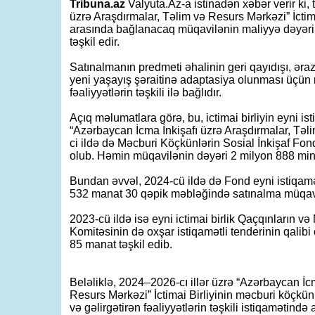
Tribuna.az
Valyuta.Az-a istinadən xəbər verir ki, 
üzrə Araşdırmalar, Təlim və Resurs Mərkəzi” İctimai
arasında bağlanacaq müqavilənin maliyyə dəyəri
təşkil edir.
Satınalmanın predmeti əhalinin geri qayıdışı, əraz
yeni yaşayış şəraitinə adaptasiya olunması üçün re
fəaliyyətlərin təşkili ilə bağlıdır.
Açıq məlumatlara görə, bu, ictimai birliyin eyni ist
“Azərbaycan İcma İnkişafı üzrə Araşdırmalar, Təli
ci ildə də Məcburi Köçkünlərin Sosial İnkişaf Fo
olub. Həmin müqavilənin dəyəri 2 milyon 888 min 
Bundan əvvəl, 2024-cü ildə də Fond eyni istiqamət
532 manat 30 qəpik məbləğində satınalma müqavi
2023-cü ildə isə eyni ictimai birlik Qaçqınların və
Komitəsinin də oxşar istiqamətli tenderinin qalib
85 manat təşkil edib.
Beləliklə, 2024–2026-cı illər üzrə “Azərbaycan İc
Resurs Mərkəzi” İctimai Birliyinin məcburi köçkünlə
və gəlirgətirən fəaliyyətlərin təşkili istiqamətind