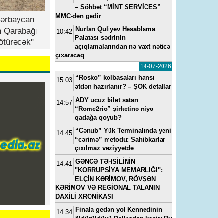
– Söhbət “MİNT SERVİCES”
MMC-dən gedir
zərbaycan
Nurlan Quliyev Hesablama
n Qarabağı
10:42
Palatası sədrinin
ötürəcək"
açıqlamalarından nə vaxt nəticə
çıxaracaq
14-07-2026
“Rosko” kolbasaları hansı
15:03
ətdən hazırlanır? – ŞOK detallar
ADY ucuz bilet satan
14:57
“Rome2rio” şirkətinə niyə
qadağa qoyub?
“Cənub” Yük Terminalında yeni
14:45
“cərimə” metodu: Sahibkarlar
çıxılmaz vəziyyətdə
GƏNCƏ TƏHSİLİNİN
14:41
"KORRUPSİYA MEMARLIĞI":
ELÇİN KƏRİMOV, RÖVŞƏN
KƏRİMOV VƏ REGİONAL TALANIN
DAXİLİ XRONİKASI
Finala gedən yol Kennedinin
14:34