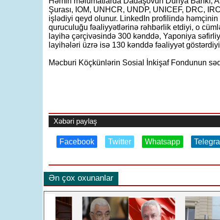
Həmin məlumatlarda Dadaşovun Dünya Bankı, Asi
Şurası, IOM, UNHCR, UNDP, UNICEF, DRC, IRC, 
işlədiyi qeyd olunur. LinkedIn profilində həmçin
quruculuğu fəaliyyətlərinə rəhbərlik etdiyi, o cü
layihə çərçivəsində 300 kənddə, Yaponiya səfirliyi
layihələri üzrə isə 130 kənddə fəaliyyət göstərdiyi b
Məcburi Köçkünlərin Sosial İnkişaf Fondunun səd
Xəbəri paylaş
Facebook
Twitter
Whatsapp
Telegr
Ən çox oxunanlar