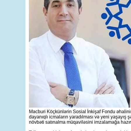
Məcburi Köçkünlərin Sosial İnkişaf Fondu əhalinin
dayanıqlı icmaların yaradılması və yeni yaşayış şər
növbəti satınalma müqaviləsini imzalamağa hazırl