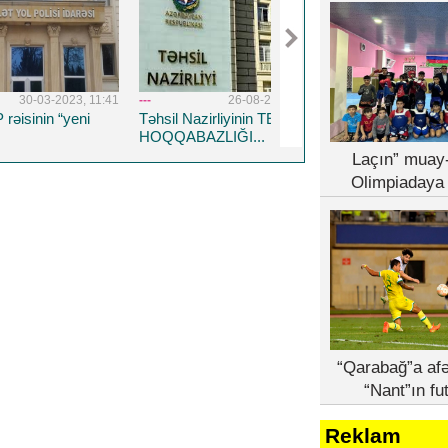
03-2023, 11:41
---
26-08-2022, 14:19
---
5-04-20
in “yeni
Təhsil Nazirliyinin TENDER
Respublika Psixiatriy
HOQQABAZLIĞI...
Xəstəxanasına yeni 
həkim təyin edildi
Laçın” muay-
Olimpiadaya 
“Qarabağ”a afə
“Nant”ın fu
Reklam