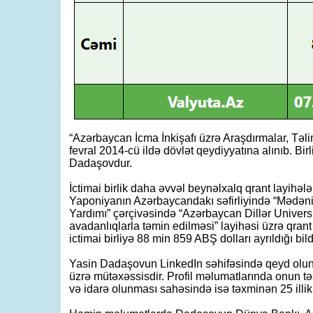
“Azərbaycan İcma İnkişafı üzrə Araşdırmalar, Təli
fevral 2014-cü ildə dövlət qeydiyyatına alınıb. Bir
Dadaşovdur.
İctimai birlik daha əvvəl beynəlxalq qrant layihələ
Yaponiyanın Azərbaycandakı səfirliyində “Mədəniy
Yardımı” çərçivəsində “Azərbaycan Dillər Univers
avadanlıqlarla təmin edilməsi” layihəsi üzrə qran
ictimai birliyə 88 min 859 ABŞ dolları ayrıldığı bildir
Yasin Dadaşovun LinkedIn səhifəsində qeyd oluna
üzrə mütəxəssisdir. Profil məlumatlarında onun təşki
və idarə olunması sahəsində isə təxminən 25 illik 