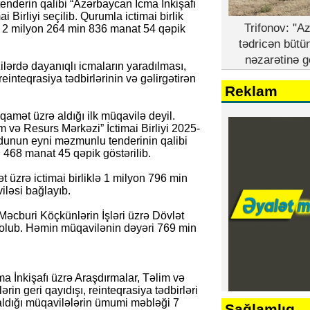
tenderin qalibi “Azərbaycan İcma İnkişafı
 Birliyi seçilib. Qurumla ictimai birlik
Trifonov: "A
 2 milyon 264 min 836 manat 54 qəpik
tədricən bütü
nəzarətinə g
ilərdə dayanıqlı icmaların yaradılması,
inteqrasiya tədbirlərinin və gəlirgətirən
Reklam
iqamət üzrə aldığı ilk müqavilə deyil.
m və Resurs Mərkəzi” İctimai Birliyi 2025-
ndunun eyni məzmunlu tenderinin qalibi
468 manat 45 qəpik göstərilib.
 üzrə ictimai birliklə 1 milyon 796 min
ləsi bağlayıb.
 Məcburi Köçkünlərin İşləri üzrə Dövlət
i olub. Həmin müqavilənin dəyəri 769 min
ma İnkişafı üzrə Araşdırmalar, Təlim və
rin geri qayıdışı, reinteqrasiya tədbirləri
ə aldığı müqavilələrin ümumi məbləği 7
Sağlamlıq