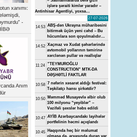
– Satınalmalarda belə gizli
işlərə şəraiti kimlər yaradır –
otun xanımı:
Antinhisar Agentliyi, yoxsa…
eləmişdi,
27-07-2026
oymurdu” -
ABŞ-dən Ukrayna müharibəsini
14:53
İBƏ
bitirmək üçün yeni cəhd – Bu
hücumlara son qoyulmalıdır…
Xaçmaz və Xudat şəhərlərində
14:52
avtomobil yollarının təmirinə
xərclənən pullar və reallıqlar
”TEYMUROĞLU
11:24
CONSTRUCTION” MTK-DA
DƏŞHƏTLİ FAKTLAR
7 nəfərin xəsarət aldığı festival:
10:58
ycanda Anım
Təşkilatçı hansı şirkətdir?
dür
Məmməd Musayevlə əlbir olub
10:50
100 milyonu “yeyiblər” –
Vəzifəli şəxslər həbs edildi
AYİB Azərbaycandakı layihələr
10:47
portfelinin həcmi açıqlandı
Haqqında heç bir məlumat
10:45
olmasa da, arxasında duran var