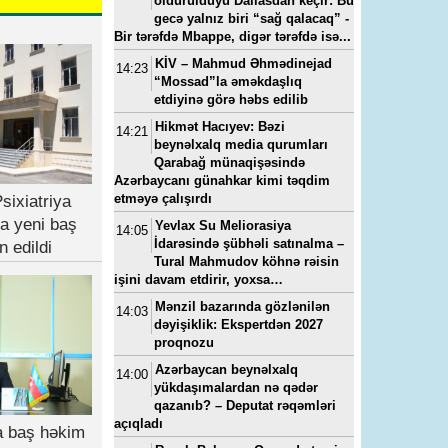
öldürüldüyü Dallasdan keçir: Bu
gecə yalnız biri “sağ qalacaq” -
Bir tərəfdə Mbappe, digər tərəfdə isə...
KİV – Mahmud Əhmədinejad
14:23
“Mossad”la əməkdaşlıq
etdiyinə görə həbs edilib
Hikmət Hacıyev: Bəzi
14:21
beynəlxalq media qurumları
Qarabağ münaqişəsində
Azərbaycanı günahkar kimi təqdim
etməyə çalışırdı
sixiatriya
a yeni baş
Yevlax Su Meliorasiya
14:05
İdarəsində şübhəli satınalma –
n edildi
Tural Mahmudov köhnə rəisin
işini davam etdirir, yoxsa…
Mənzil bazarında gözlənilən
14:03
dəyişiklik: Ekspertdən 2027
proqnozu
Azərbaycan beynəlxalq
14:00
yükdaşımalardan nə qədər
qazanıb? – Deputat rəqəmləri
açıqladı
ya baş həkim