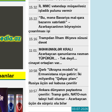
İL MMC vətəndaşı müqaviləsiz
15:32
işlədib pulunu vermir
“Bu, mənə Bavariya mal-qara
15:22
bazarını xatırlatdı” –
Azərbaycanlının böyrəyinin
çıxarılması işi
Trampdan İlham Əliyevə xüsusi
15:16
dəvət
MƏHKƏMƏLƏR KRALI
11:01
Azərbaycan qanunlarına rəsmən
TÜPÜRÜR... - Tək deyil...
cinayət ortaqları var...
Qərb "Ukrayna modeli"ni
10:58
Ermənistana niyə gətirir: İki
nanlar
milyardlıq "Qafqaz planı"
Rusiya üçün əsl kabusa çevrilir
Ankara dünyanın paytaxtına
10:57
çevrilir: Tramp gəlir, NATO-nun
taleyi həll olunur – Azərbaycan
üçün də sürpriz ola bilər
03-07-2026