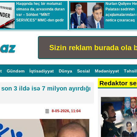
Haqqında heç bir məlumat
Nurlan Quliyev H
olmasa da, arxasında duran
Palatası sədrinin
var – Söhbət “MİNT
açıqlamalarından 
SERVİCES” MMC-dən gedir
nəticə çıxaracaq
Sizin reklam burada ola b
ət
Gündəm
İqtisadiyyat
Dünya
Sosial
Mədəniyyət
Təhsi
Redaktor se
son 3 ildə isə 7 milyon ayırdığı
8-05-2026, 11:04