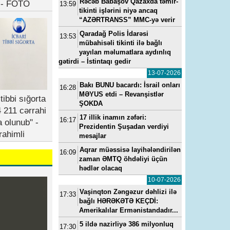
Rəcəb Babaşov Qazaxda təmir-
b - FOTO
13:59
tikinti işlərini niyə ancaq
“AZƏRTRANSS” MMC-yə verir
Qaradağ Polis İdarəsi
13:53
mübahisəli tikinti ilə bağlı
yayılan məlumatlara aydınlıq
gətirdi – İstintaqı gedir
13-07-2026
Bakı BUNU bacardı: İsrail onları
16:28
MƏYUS etdi – Revanşistlər
tibbi sığorta
ŞOKDA
 211 cərrahi
17 illik inamın zəfəri:
16:17
a olunub" -
Prezidentin Şuşadan verdiyi
rahimli
mesajlar
Aqrar müəssisə layihələndirilən
16:09
zaman ƏMTQ öhdəliyi üçün
hədlər olacaq
10-07-2026
Vaşinqton Zəngəzur dəhlizi ilə
17:33
bağlı HƏRƏKƏTƏ KEÇDİ:
Amerikalılar Ermənistandadır...
5 ildə nazirliyə 386 milyonluq
17:30