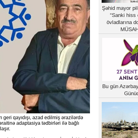
Şəhid mayor pil
“Sanki hiss 
övladlarına d
MÜSAH
Bu gün Azərba
Günü
 geri qayıdışı, azad edilmiş ərazilərdə
aitinə adaptasiya tədbirləri ilə bağlı
aşır.