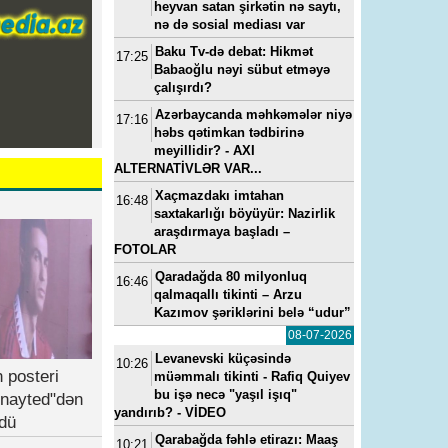
heyvan satan şirkətin nə saytı,
nə də sosial mediası var
Baku Tv-də debat: Hikmət
17:25
Babaoğlu nəyi sübut etməyə
çalışırdı?
Azərbaycanda məhkəmələr niyə
17:16
həbs qətimkan tədbirinə
meyillidir? - AXI
ALTERNATİVLƏR VAR...
Xaçmazdakı imtahan
16:48
saxtakarlığı böyüyür: Nazirlik
araşdırmaya başladı –
FOTOLAR
Qaradağda 80 milyonluq
16:46
qalmaqallı tikinti – Arzu
Kazımov şəriklərini belə “udur”
08-07-2026
Levanevski küçəsində
10:26
 posteri
müəmmalı tikinti - Rafiq Quiyev
bu işə necə "yaşıl işıq"
nayted"dən
yandırıb? - VİDEO
dü
Qarabağda fəhlə etirazı: Maaş
10:21