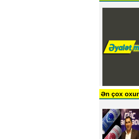
Ən çox oxu