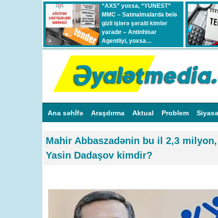
“AXS” yoxsa, “YUNEST”
MMC – Satınalmalarda belə
gizli işlərə şəraiti kimlər
yaradır – Antinhisar
Agentliyi, yoxsa…
Ana səhİfə
Araşdırma
Aktual
Problem
Siyas
Mahir Abbaszadənin bu il 2,3 milyon, 
Yasin Dadaşov kimdir?