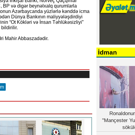
ya İnkişaf Bankı, Norveç Qaçqınlar
BP və digər beynəlxalq qurumlarla
in onun Azərbaycanda yüzlərlə kənddə icma
mlədən Dünya Bankının maliyyələşdirdiyi
nin “Ot Kökləri və İnsan Təhlükəsizliyi”
ildirilir.
ri Mahir Abbaszadədir.
İdman
am
Ronaldonun
"Mançester Yu
sökül