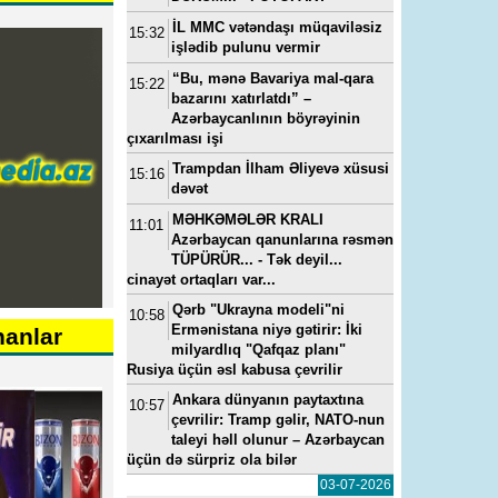
İL MMC vətəndaşı müqaviləsiz
15:32
işlədib pulunu vermir
“Bu, mənə Bavariya mal-qara
15:22
bazarını xatırlatdı” –
Azərbaycanlının böyrəyinin
çıxarılması işi
Trampdan İlham Əliyevə xüsusi
15:16
dəvət
MƏHKƏMƏLƏR KRALI
11:01
Azərbaycan qanunlarına rəsmən
TÜPÜRÜR... - Tək deyil...
cinayət ortaqları var...
Qərb "Ukrayna modeli"ni
10:58
Ermənistana niyə gətirir: İki
nanlar
milyardlıq "Qafqaz planı"
Rusiya üçün əsl kabusa çevrilir
Ankara dünyanın paytaxtına
23, 11:11
---
15-07-2022, 11:49
---
14-05-2024, 0
10:57
çevrilir: Tramp gəlir, NATO-nun
a
“Yeni klinika”ya baş həkim
Vüqar Əhmədovun seviml
taleyi həll olunur – Azərbaycan
baş
təyin edilib - FOTO
kadrı Elmar Mahmudov
üçün də sürpriz ola bilər
oğluna ən son model “Ra
Rover”i hansı pullarla alıb
03-07-2026