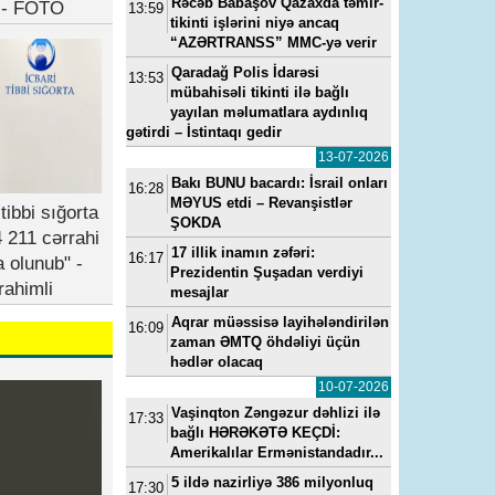
Rəcəb Babaşov Qazaxda təmir-
b - FOTO
13:59
tikinti işlərini niyə ancaq
“AZƏRTRANSS” MMC-yə verir
Qaradağ Polis İdarəsi
13:53
mübahisəli tikinti ilə bağlı
yayılan məlumatlara aydınlıq
gətirdi – İstintaqı gedir
13-07-2026
Bakı BUNU bacardı: İsrail onları
16:28
MƏYUS etdi – Revanşistlər
tibbi sığorta
ŞOKDA
 211 cərrahi
17 illik inamın zəfəri:
16:17
a olunub" -
Prezidentin Şuşadan verdiyi
rahimli
mesajlar
Aqrar müəssisə layihələndirilən
16:09
zaman ƏMTQ öhdəliyi üçün
hədlər olacaq
10-07-2026
Vaşinqton Zəngəzur dəhlizi ilə
17:33
bağlı HƏRƏKƏTƏ KEÇDİ:
Amerikalılar Ermənistandadır...
5 ildə nazirliyə 386 milyonluq
17:30