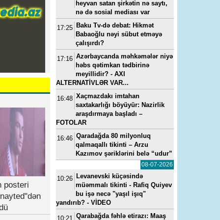
heyvan satan şirkətin nə saytı,
nə də sosial mediası var
Baku Tv-də debat: Hikmət
17:25
Babaoğlu nəyi sübut etməyə
çalışırdı?
Azərbaycanda məhkəmələr niyə
17:16
həbs qətimkan tədbirinə
meyillidir? - AXI
ALTERNATİVLƏR VAR...
Xaçmazdakı imtahan
16:48
saxtakarlığı böyüyür: Nazirlik
araşdırmaya başladı –
FOTOLAR
Qaradağda 80 milyonluq
16:46
qalmaqallı tikinti – Arzu
Kazımov şəriklərini belə “udur”
08-07-2026
Levanevski küçəsində
10:26
 posteri
müəmmalı tikinti - Rafiq Quiyev
bu işə necə "yaşıl işıq"
nayted"dən
yandırıb? - VİDEO
dü
Qarabağda fəhlə etirazı: Maaş
10:21