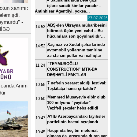
– Satınalmalarda belə gizli
işlərə şəraiti kimlər yaradır –
otun xanımı:
Antinhisar Agentliyi, yoxsa…
eləmişdi,
27-07-2026
oymurdu” -
ABŞ-dən Ukrayna müharibəsini
14:53
İBƏ
bitirmək üçün yeni cəhd – Bu
hücumlara son qoyulmalıdır…
Xaçmaz və Xudat şəhərlərində
14:52
avtomobil yollarının təmirinə
xərclənən pullar və reallıqlar
”TEYMUROĞLU
11:24
CONSTRUCTION” MTK-DA
DƏŞHƏTLİ FAKTLAR
7 nəfərin xəsarət aldığı festival:
10:58
ycanda Anım
Təşkilatçı hansı şirkətdir?
dür
Məmməd Musayevlə əlbir olub
10:50
100 milyonu “yeyiblər” –
Vəzifəli şəxslər həbs edildi
AYİB Azərbaycandakı layihələr
10:47
portfelinin həcmi açıqlandı
Haqqında heç bir məlumat
10:45
olmasa da, arxasında duran var