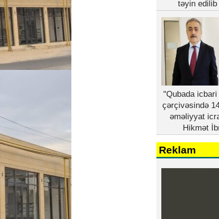
təyin edili
"Qubada icbari 
çərçivəsində 14
əməliyyat icr
Hikmət İb
Reklam