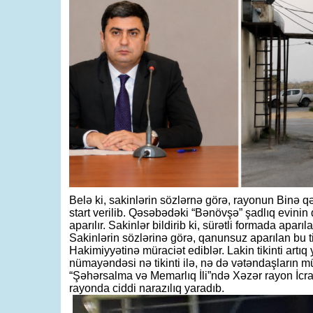
Belə ki, sakinlərin sözlərnə görə, rayonun Binə q
start verilib. Qəsəbədəki “Bənövşə” şadlıq evinin qa
aparılır. Sakinlər bildirib ki, sürətli formada aparı
Sakinlərin sözlərinə görə, qanunsuz aparılan bu tik
Hakimiyyətinə müraciət ediblər. Lakin tikinti artıq
nümayəndəsi nə tikinti ilə, nə də vətəndaşların mü
“Şəhərsalma və Memarlıq İli”ndə Xəzər rayon İcra
rayonda ciddi narazılıq yaradıb.