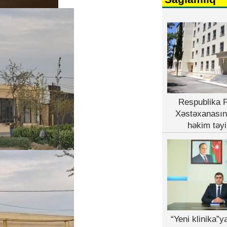
Respublika P
Xəstəxanasın
həkim təyi
“Yeni klinika”