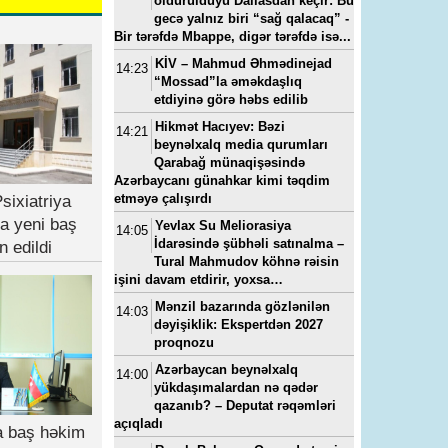
öldürüldüyü Dallasdan keçir: Bu
gecə yalnız biri “sağ qalacaq” -
Bir tərəfdə Mbappe, digər tərəfdə isə...
KİV – Mahmud Əhmədinejad
14:23
“Mossad”la əməkdaşlıq
etdiyinə görə həbs edilib
Hikmət Hacıyev: Bəzi
14:21
beynəlxalq media qurumları
Qarabağ münaqişəsində
Azərbaycanı günahkar kimi təqdim
etməyə çalışırdı
sixiatriya
a yeni baş
Yevlax Su Meliorasiya
14:05
İdarəsində şübhəli satınalma –
n edildi
Tural Mahmudov köhnə rəisin
işini davam etdirir, yoxsa…
Mənzil bazarında gözlənilən
14:03
dəyişiklik: Ekspertdən 2027
proqnozu
Azərbaycan beynəlxalq
14:00
yükdaşımalardan nə qədər
qazanıb? – Deputat rəqəmləri
açıqladı
ya baş həkim