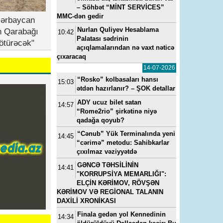
– Söhbət “MİNT SERVİCES”
MMC-dən gedir
zərbaycan
Nurlan Quliyev Hesablama
n Qarabağı
10:42
Palatası sədrinin
ötürəcək"
açıqlamalarından nə vaxt nəticə
çıxaracaq
14-07-2026
“Rosko” kolbasaları hansı
15:03
ətdən hazırlanır? – ŞOK detallar
ADY ucuz bilet satan
14:57
“Rome2rio” şirkətinə niyə
qadağa qoyub?
“Cənub” Yük Terminalında yeni
14:45
“cərimə” metodu: Sahibkarlar
çıxılmaz vəziyyətdə
GƏNCƏ TƏHSİLİNİN
14:41
"KORRUPSİYA MEMARLIĞI":
ELÇİN KƏRİMOV, RÖVŞƏN
KƏRİMOV VƏ REGİONAL TALANIN
DAXİLİ XRONİKASI
Finala gedən yol Kennedinin
14:34