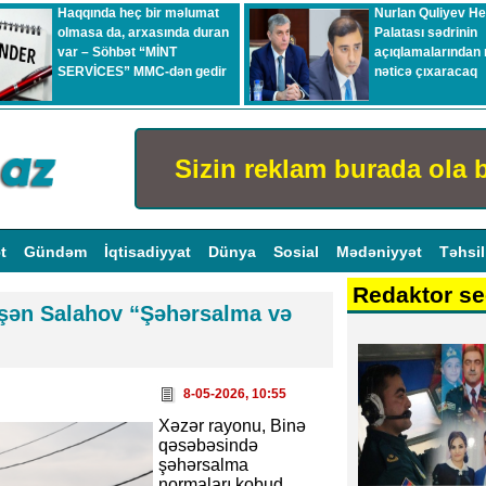
Haqqında heç bir məlumat
Nurlan Quliyev H
olmasa da, arxasında duran
Palatası sədrinin
var – Söhbət “MİNT
açıqlamalarından 
SERVİCES” MMC-dən gedir
nəticə çıxaracaq
Sizin reklam burada ola b
ət
Gündəm
İqtisadiyyat
Dünya
Sosial
Mədəniyyət
Təhsi
Redaktor se
lşən Salahov “Şəhərsalma və
8-05-2026, 10:55
Xəzər rayonu, Binə
qəsəbəsində
şəhərsalma
normaları kobud