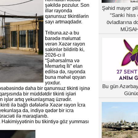
şəkildə pozulur. Son
Şəhid mayor pil
illər rayonda
“Sanki hiss 
qanunsuz tikintilərin
sayı artmaqdadır.
övladlarına d
MÜSAH
Tribuna.az-a bu
barədə məlumat
verən Xəzər rayon
sakinlər bildirib ki,
2026-cı il
“Şəhərsalma və
Memarlıq İli” elan
edilsə də, rayonda
buna məhəl qoyan
yoxdur.
Bu gün Azərba
əsəbəsində daha bir qanunsuz tikinti işinə
Günü
rşısında bir müddətdir tikinti işləri
lan işlər artıq yekunlaşmaq üzrədir.
inti ilə bağlı dəfələrlə Xəzər rayon İcra
 yekunlaşa da, indiyə qədər bir icra
raciəti ilə maraqlanıb.
 Hakimiyyətinin bu tikintiyə göz yumması