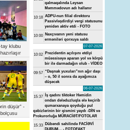
qalmaqalında Leysan
Məmmədovun adı hallanır
ADPU-nun filial direktoru
10:18
Passivləşdirdiyi vergi statusunu
yenidən aktiv etdi - FOTO
Naxçıvanın yeni statusu
10:00
erməniləri qorxuya saldı
tay klubu
07-07-2026
hazırlaşır
Prezidentin açılışını etdiyi
10:02
müəssisəyə aparan yol və körpü
bir ilə darmadağın olub - VİDEO
“Daşnak yuxuları”nın ağır daşı
09:57
– o, 50 il sonra da ayağımıza
düşəcək
06-07-2026
İş qadını tiktoker Həmidin
15:37
ondan dələduzluqla ələ keçirib
qumarxanaya qoyduğu pul
rin düşür” -
qəbizlərinin bir qismini yaydı -DİN və
tbolçusu
Prokurorluğa MÜRACİƏT/FOTOLAR
Dübəndi sahilində FACİƏVİ
15:33
DURUM... - FOTOFAKT