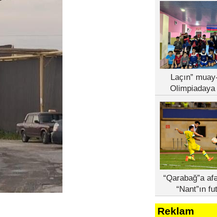
Laçın” muay-
Olimpiadaya 
“Qarabağ”a afə
“Nant”ın fu
Reklam