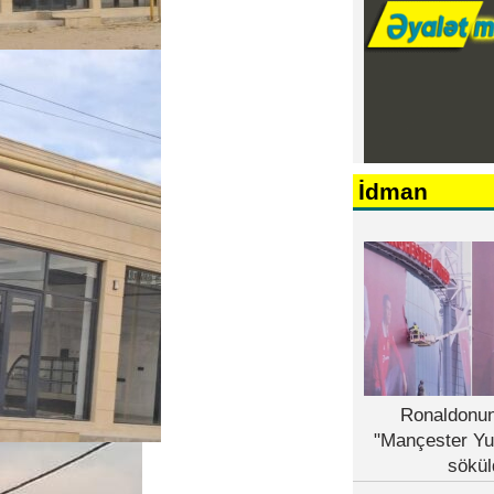
İdman
Ronaldonun
"Mançester Yu
sökül