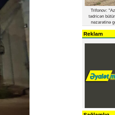
Trifonov: "A
tədricən bütü
nəzarətinə g
Reklam
Sağlamlıq