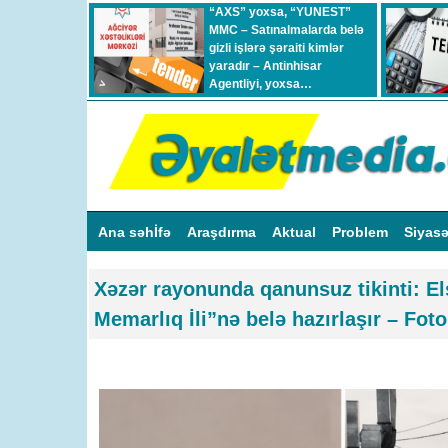
“AXS” yoxsa, “YUNEST”
MMC – Satınalmalarda belə
gizli işlərə şəraiti kimlər
yaradır – Antinhisar
Agentliyi, yoxsa…
Ana səhİfə
Araşdırma
Aktual
Problem
Siyas
Xəzər rayonunda qanunsuz tikinti: E
Memarlıq İli”nə belə hazırlaşır – Foto