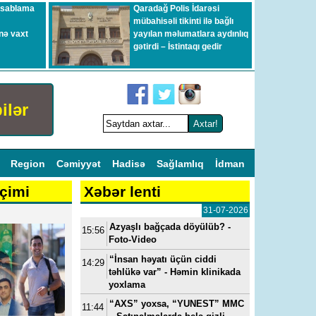
esablama
Qaradağ Polis İdarəsi
mübahisəli tikinti ilə bağlı
nə vaxt
yayılan məlumatlara aydınlıq
gətirdi – İstintaqı gedir
ilər
l
Region
Cəmiyyət
Hadisə
Sağlamlıq
İdman
çimi
Xəbər lenti
31-07-2026
Azyaşlı bağçada döyülüb? -
15:56
Foto-Video
“İnsan həyatı üçün ciddi
14:29
təhlükə var” - Həmin klinikada
yoxlama
“AXS” yoxsa, “YUNEST” MMC
11:44