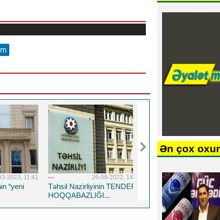
am
Ən çox oxu
03-2023, 11:41
---
26-08-2022, 14:19
---
5-04-20
in “yeni
Təhsil Nazirliyinin TENDER
Respublika Psixiatriy
HOQQABAZLIĞI...
Xəstəxanasına yeni 
həkim təyin edildi