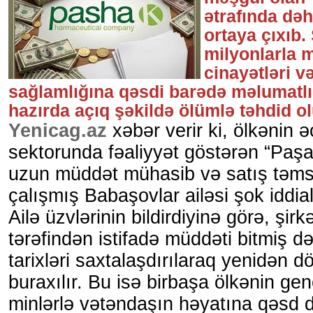
ətrafında dəhş
ortaya çıxıb. 
milyonlarla m
cinayətləri v
sağlamlığına qəsdi barədə məlumatlı 
hazırda açıq şəkildə ölümlə təhdid o
Yenicag.az
xəbər verir ki, ölkənin ə
sektorunda fəaliyyət göstərən “Paşa
uzun müddət mühasib və satış təmsil
çalışmış Babaşovlar ailəsi şok iddial
Ailə üzvlərinin bildirdiyinə görə, şirkə
tərəfindən istifadə müddəti bitmiş d
tarixləri saxtalaşdırılaraq yenidən d
buraxılır. Bu isə birbaşa ölkənin g
minlərlə vətəndaşın həyatına qəsd 