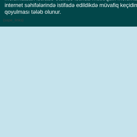
internet səhifələrində istifadə edildikdə müvafiq keçidi
qoyulması tələb olunur.
{sape_links}