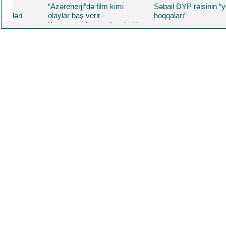
“Azərenerji”də film kimi
Səbail DYP rəisinin “yeni
olaylar baş verir -
hoqqaları”
Korrupsiya,kriminal,məhəbbət
və daha nələr.. Üzeyir
Yusifovun "Məcnun"u
oynadığı filmdə Baba
Rzayev də baş roldadı