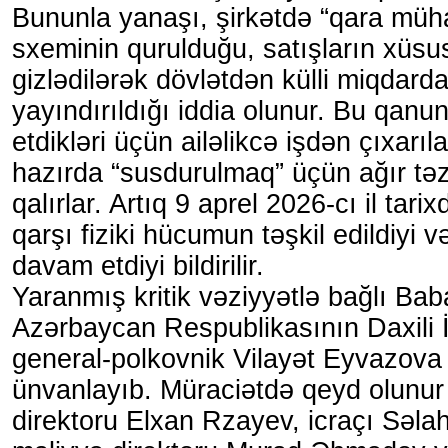
Bununla yanaşı, şirkətdə “qara müha
sxeminin qurulduğu, satışların xüsu
gizlədilərək dövlətdən külli miqdarda
yayındırıldığı iddia olunur. Bu qanun
etdikləri üçün ailəlikcə işdən çıxarı
hazırda “susdurulmaq” üçün ağır tə
qalırlar. Artıq 9 aprel 2026-cı il tari
qarşı fiziki hücumun təşkil edildiyi 
davam etdiyi bildirilir.
Yaranmış kritik vəziyyətlə bağlı Baba
Azərbaycan Respublikasının Daxili İş
general-polkovnik Vilayət Eyvazova
ünvanlayıb. Müraciətdə qeyd olunur k
direktoru Elxan Rzayev, icraçı Səla