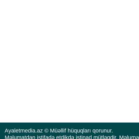
Ayaletmedia.az © Müəllif hüquqları qorunur.
Məlumatdan istifadə etdikdə istinad mütləqdir. Məluma