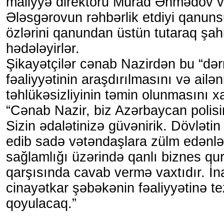
maliyyə direktoru Murad Əhmədov v
Ələsgərovun rəhbərlik etdiyi qanun
özlərini qanundan üstün tutaraq şahi
hədələyirlər.
Şikayətçilər cənab Nazirdən bu “də
fəaliyyətinin araşdırılmasını və ailən
təhlükəsizliyinin təmin olunmasını xa
“Cənab Nazir, biz Azərbaycan polis
Sizin ədalətinizə güvənirik. Dövlətin
edib sadə vətəndaşlara zülm edənlər
sağlamlığı üzərində qanlı biznes qu
qarşısında cavab vermə vaxtıdır. İna
cinayətkar şəbəkənin fəaliyyətinə te
qoyulacaq.”