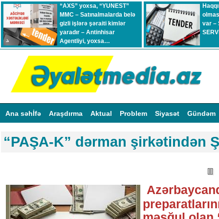
“AXS” yoxsa, “YUNEST”
Haqqı
MMC – Satınalmalarda belə
olmas
gizli işlərə şəraiti kimlər
var –
yaradır – Antinhisar
SERVİ
Agentliyi, yoxsa…
Ana səhİfə
Araşdırma
Aktual
Problem
Siyasət
Gündəm
“PAŞA-K” dərman şirkətindən 
Azərbaycan
preparatlarını
məşğul olan 