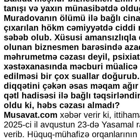
tanışı və yaxın münasibətdə oldu
Muradovanın ölümü ilə bağlı cinay
çıxarılan hökm cəmiyyətdə ciddi 
səbəb olub. Xüsusi amansızlıqla 
olunan biznesmen barəsində aza
məhrumetmə cəzası deyil, psixiat
xəstəxanasında məcburi müalicə t
edilməsi bir çox suallar doğurub.
diqqətini çəkən əsas məqam ağır
qətl hadisəsi ilə bağlı təqsirlənd
oldu ki, həbs cəzası almadı?
Musavat.com
xəbər verir ki, ittiha
2025-ci il avqustun 23-də Yasamal
verib. Hüquq-mühafizə orqanlarının 