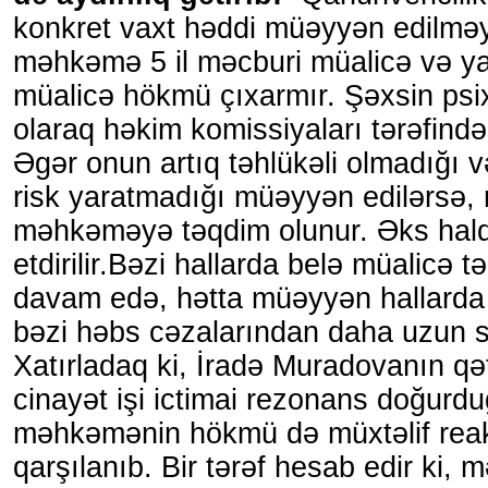
konkret vaxt həddi müəyyən edilməy
məhkəmə 5 il məcburi müalicə və ya
müalicə hökmü çıxarmır. Şəxsin psix
olaraq həkim komissiyaları tərəfindən
Əgər onun artıq təhlükəli olmadığı 
risk yaratmadığı müəyyən edilərsə,
məhkəməyə təqdim olunur. Əks hal
etdirilir.Bəzi hallarda belə müalicə tə
davam edə, hətta müəyyən hallarda 
bəzi həbs cəzalarından daha uzun sü
Xatırladaq ki, İradə Muradovanın qətl
cinayət işi ictimai rezonans doğurd
məhkəmənin hökmü də müxtəlif reak
qarşılanıb. Bir tərəf hesab edir ki,