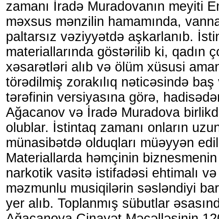
zamanı İradə Muradovanın meyiti E
məxsus mənzilin hamamında, vannan
paltarsız vəziyyətdə aşkarlanıb. İsti
materiallarında göstərilib ki, qadın 
xəsarətləri alıb və ölüm xüsusi aman
törədilmiş zorakılıq nəticəsində baş 
tərəfinin versiyasına görə, hadisədə
Ağacanov və İradə Muradova birlik
olublar. İstintaq zamanı onların uz
münasibətdə olduqları müəyyən edil
Materiallarda həmçinin biznesmenin
narkotik vasitə istifadəsi ehtimalı v
məzmunlu musiqilərin səsləndiyi ba
yer alıb. Toplanmış sübutlar əsasın
Ağacanova Cinayət Məcəlləsinin 12