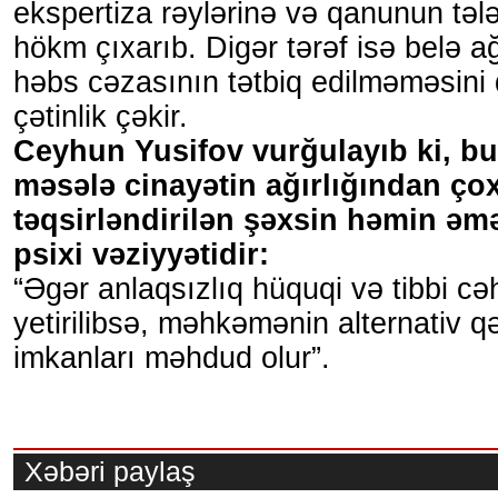
ekspertiza rəylərinə və qanunun təl
hökm çıxarıb. Digər tərəf isə belə a
həbs cəzasının tətbiq edilməməsini
çətinlik çəkir.
Ceyhun Yusifov vurğulayıb ki, b
məsələ cinayətin ağırlığından çox
təqsirləndirilən şəxsin həmin əm
psixi vəziyyətidir:
“Əgər anlaqsızlıq hüquqi və tibbi c
yetirilibsə, məhkəmənin alternativ 
imkanları məhdud olur”.
Xəbəri paylaş