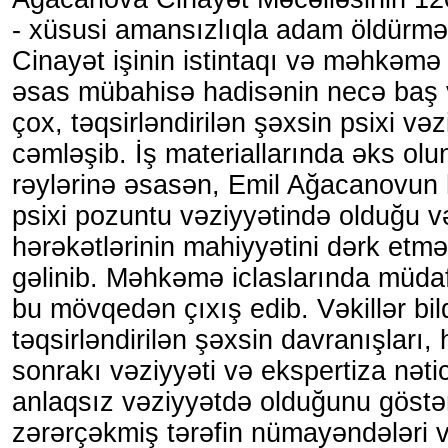
- xüsusi amansızlıqla adam öldürmə i
Cinayət işinin istintaqı və məhkəmə
əsas mübahisə hadisənin necə baş
çox, təqsirləndirilən şəxsin psixi vəz
cəmləşib. İş materiallarında əks olu
rəylərinə əsasən, Emil Ağacanovun
psixi pozuntu vəziyyətində olduğu v
hərəkətlərinin mahiyyətini dərk etmə
gəlinib. Məhkəmə iclaslarında müdaf
bu mövqedən çıxış edib. Vəkillər bildi
təqsirləndirilən şəxsin davranışları,
sonrakı vəziyyəti və ekspertiza nəti
anlaqsız vəziyyətdə olduğunu göstər
zərərçəkmiş tərəfin nümayəndələri v