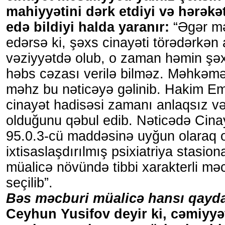
mahiyyətini dərk etdiyi və hərəkə
edə bildiyi halda yaranır:
“Əgər m
edərsə ki, şəxs cinayəti törədərkən
vəziyyətdə olub, o zaman həmin şə
həbs cəzası verilə bilməz. Məhkə
məhz bu nəticəyə gəlinib. Hakim E
cinayət hadisəsi zamanı anlaqsız v
olduğunu qəbul edib. Nəticədə Cina
95.0.3-cü maddəsinə uyğun olaraq 
ixtisaslaşdırılmış psixiatriya stasio
müalicə növündə tibbi xarakterli məc
seçilib”.
Bəs məcburi müalicə hansı qayda
Ceyhun Yusifov deyir ki, cəmiyyə