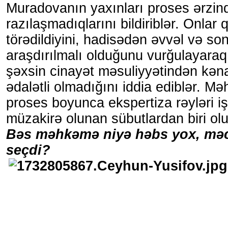
Muradovanın yaxınları proses ərzin
razılaşmadıqlarını bildiriblər. Onlar 
törədildiyini, hadisədən əvvəl və so
araşdırılmalı olduğunu vurğulayaraq,
şəxsin cinayət məsuliyyətindən kən
ədalətli olmadığını iddia ediblər. 
proses boyunca ekspertiza rəyləri i
müzakirə olunan sübutlardan biri olu
Bəs məhkəmə niyə həbs yox, məc
seçdi?