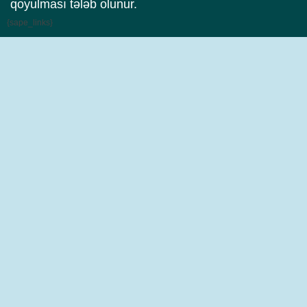
qoyulması tələb olunur.
{sape_links}