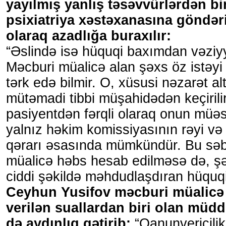
yayılmış yanlış təsəvvürlərdən bir
psixiatriya xəstəxanasına göndəri
olaraq azadlığa buraxılır:
“Əslində isə hüquqi baxımdan vəziyyə
Məcburi müalicə alan şəxs öz istəyi
tərk edə bilmir. O, xüsusi nəzarət al
mütəmadi tibbi müşahidədən keçirilir
pasiyentdən fərqli olaraq onun müə
yalnız həkim komissiyasının rəyi 
qərarı əsasında mümkündür. Bu sə
müalicə həbs hesab edilməsə də, şə
ciddi şəkildə məhdudlaşdıran hüquqi 
Ceyhun Yusifov məcburi müalicə i
verilən suallardan biri olan müd
də aydınlıq gətirib:
“Qanunvericili