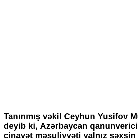
Tanınmış vəkil Ceyhun Yusifov 
deyib ki, Azərbaycan qanunverici
cinayət məsuliyyəti yalnız şəxsin 