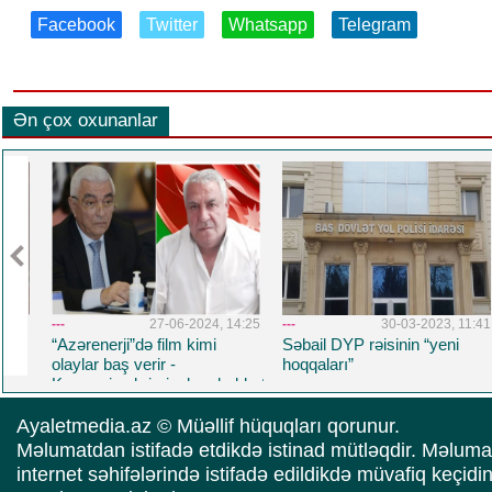
Facebook
Twitter
Whatsapp
Telegram
Ən çox oxunanlar
1:31
---
27-06-2024, 14:25
---
30-03-2023, 11:41
“Azərenerji”də film kimi
Səbail DYP rəisinin “yeni
olaylar baş verir -
hoqqaları”
Korrupsiya,kriminal,məhəbbət
və daha nələr.. Üzeyir
Yusifovun "Məcnun"u
Ayaletmedia.az © Müəllif hüquqları qorunur.
oynadığı filmdə Baba
Məlumatdan istifadə etdikdə istinad mütləqdir. Məluma
Rzayev də baş roldadı
internet səhifələrində istifadə edildikdə müvafiq keçidi