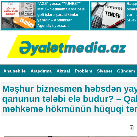
“AXS” yoxsa, “YUNEST”
Haqqı
MMC – Satınalmalarda belə
olmas
gizli işlərə şəraiti kimlər
var –
yaradır – Antinhisar
SERVİ
Agentliyi, yoxsa…
Ana səhİfə
Araşdırma
Aktual
Problem
Siyasət
Gündəm
Məşhur biznesmen həbsdən yay
qanunun tələbi elə budur? – Qa
məhkəmə hökmünün hüquqi tərə