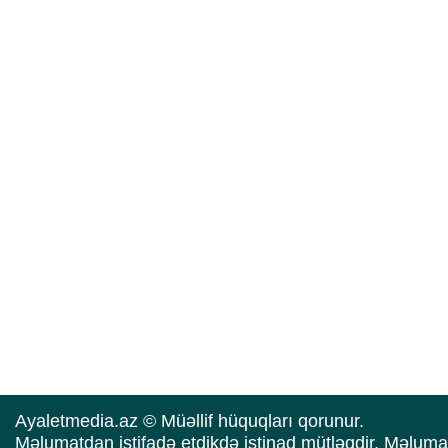
Ayaletmedia.az © Müəllif hüquqları qorunur.
Məlumatdan istifadə etdikdə istinad mütləqdir. Məluma