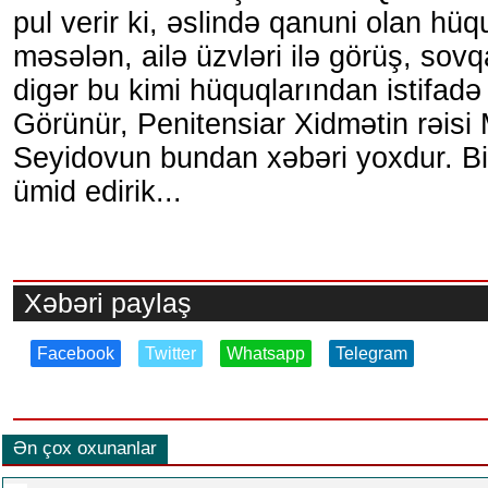
pul verir ki, əslində qanuni olan hüq
məsələn, ailə üzvləri ilə görüş, sov
digər bu kimi hüquqlarından istifadə 
Görünür, Penitensiar Xidmətin rəisi 
Seyidovun bundan xəbəri yoxdur. Bi
ümid edirik...
Xəbəri paylaş
Facebook
Twitter
Whatsapp
Telegram
Ən çox oxunanlar