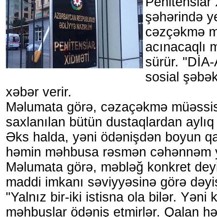
Penitensiar 
şəhərində ye
cəzçəkmə m
acınacaqlı
sürür. "DİA
sosial şəbək
xəbər verir.
Məlumata görə, cəzaçəkmə müəssisə
saxlanılan bütün dustaqlardan aylıq 
Əks halda, yəni ödənişdən boyun qa
həmin məhbusa rəsmən cəhənnəm ya
Məlumata görə, məbləğ konkret deyi
maddi imkanı səviyyəsinə görə dəyiş
"Yalnız bir-iki istisna ola bilər. Yəni
məhbuslar ödəniş etmirlər. Qalan hər