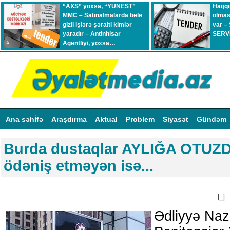
“AXS” yoxsa, “YUNEST”
Haqqı
MMC – Satınalmalarda belə
olmas
gizli işlərə şəraiti kimlər
var –
yaradır – Antinhisar
SERVİ
Agentliyi, yoxsa…
Ana səhİfə
Araşdırma
Aktual
Problem
Siyasət
Gündəm
Burda dustaqlar AYLIĞA OTUZD
ödəniş etməyən isə...
Ədliyyə Nazi