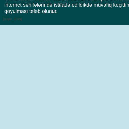
internet səhifələrində istifadə edildikdə müvafiq keçidi
qoyulması tələb olunur.
{sape_links}