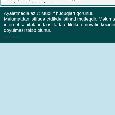
Korrupsiya,kriminal,məhəbbət
və daha nələr.. Üzeyir
Yusifovun "Məcnun"u
Ayaletmedia.az © Müəllif hüquqları qorunur.
oynadığı filmdə Baba
Məlumatdan istifadə etdikdə istinad mütləqdir. Məluma
Rzayev də baş roldadı
internet səhifələrində istifadə edildikdə müvafiq keçidi
qoyulması tələb olunur.
{sape_links}