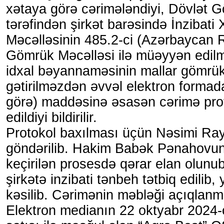
xətaya görə cərimələndiyi, Dövlət 
tərəfindən şirkət barəsində İnzibati 
Məcəlləsinin 485.2-ci (Azərbaycan 
Gömrük Məcəlləsi ilə müəyyən edilm
idxal bəyannaməsinin mallar gömrük
gətirilməzdən əvvəl elektron forma
görə) maddəsinə əsasən cərimə prot
edildiyi bildirilir.
Protokol baxılması üçün Nəsimi R
göndərilib. Hakim Babək Pənahovun s
keçirilən prosesdə qərar elan olunu
şirkətə inzibati tənbeh tətbiq edilib,
kəsilib. Cərimənin məbləği açıqlanm
Elektron medianın 22 oktyabr 2024-