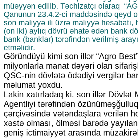
müəyyən edilib. Təchizatçı olaraq 
Qanunun 23.4.2-ci maddəsində qeyd ol
son maliyyə ili üzrə maliyyə hesabatı,
(on iki) aylıq dövrü əhatə edən bank d
bank (banklar) tərəfindən verilmiş aray
etməlidir.
Göründüyü kimi son illər “Agro Bes
milyonlarla manat dəyəri olan sifari
QSC-nin dövlətə ödədiyi vergilər ba
məlumat yoxdu.
Lakin xatırladaq ki, son illər Dövlət
Agentliyi tərəfindən özünüməşğullu
çərçivəsində vətəndaşlara verilən he
xəstə olması, ölməsi barədə yayıla
geniş ictimaiyyət arasında müzakirə