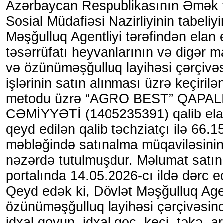
Azərbaycan Respublikasının Əmək 
Sosial Müdafiəsi Nazirliyinin tabeliy
Məşğulluq Agentliyi tərəfindən elan 
təsərrüfatı heyvanlarının və digər m
və özünüməşğulluq layihəsi çərçivəs
işlərinin satın alınması üzrə keçirilə
metodu üzrə “AGRO BEST” QAPA
CƏMİYYƏTİ (1405235391) qalib elan
qeyd edilən qalib təchziatçı ilə 66
məbləğində satınalma müqaviləsini
nəzərdə tutulmuşdur. Məlumat satın
portalında 14.05.2026-cı ildə dərc ed
Qeyd edək ki, Dövlət Məşğulluq Agen
özünüməşğulluq layihəsi çərçivəsind
idxal qoyun, idxal qoç, keçi, təkə, ar