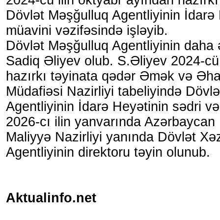
Dövlət Məşğulluq Agentliyinin İdarə 
müavini vəzifəsində işləyib.
Dövlət Məşğulluq Agentliyinin daha 
Sadiq Əliyev olub. S.Əliyev 2024-cü
hazırkı təyinata qədər Əmək və Əhal
Müdafiəsi Nazirliyi tabeliyində Dövl
Agentliyinin İdarə Heyətinin sədri və
2026-cı ilin yanvarında Azərbaycan
Maliyyə Nazirliyi yanında Dövlət Xə
Agentliyinin direktoru təyin olunub.
Aktualinfo.net