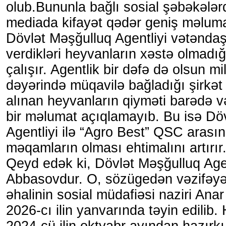
olub.Bununla bağlı sosial şəbəkələr
mediada kifayət qədər geniş məlumat
Dövlət Məşğulluq Agentliyi vətəndaş
verdikləri heyvanların xəstə olmadı
çalışır. Agentlik bir dəfə də olsun m
dəyərində müqavilə bağladığı şirkət
alınan heyvanların qiyməti barədə 
bir məlumat açıqlamayıb. Bu isə Dö
Agentliyi ilə “Agro Best” QSC arasın
məqamların olması ehtimalını artırır
Qeyd edək ki, Dövlət Məşğulluq Agen
Abbasovdur. O, sözügedən vəzifəy
əhalinin sosial müdafiəsi naziri Anar 
2026-cı ilin yanvarında təyin edilib
2024-cü ilin oktyabr ayından hazırkı