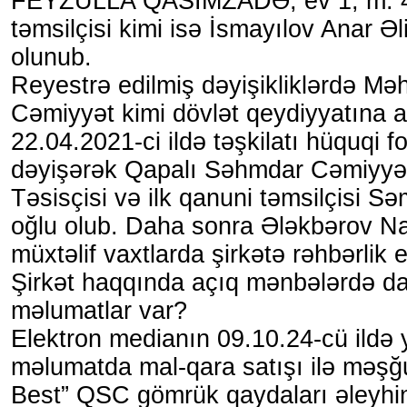
FEYZULLA QASIMZADƏ, ev 1, m. 4
təmsilçisi kimi isə İsmayılov Anar Əl
olunub.
Reyestrə edilmiş dəyişikliklərdə Mə
Cəmiyyət kimi dövlət qeydiyyatına al
22.04.2021-ci ildə təşkilatı hüquqi f
dəyişərək Qapalı Səhmdar Cəmiyyəti
Təsisçisi və ilk qanuni təmsilçisi S
oğlu olub. Daha sonra Ələkbərov Na
müxtəlif vaxtlarda şirkətə rəhbərlik e
Şirkət haqqında açıq mənbələrdə da
məlumatlar var?
Elektron medianın 09.10.24-cü ildə 
məlumatda mal-qara satışı ilə məşğu
Best” QSC gömrük qaydaları əleyhinə