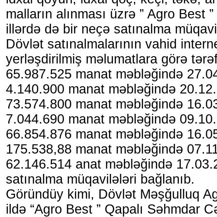
malların alınması üzrə ” Agro Best 
illərdə də bir neçə satınalma müqavi
Dövlət satınalmalarının vahid intern
yerləşdirilmiş məlumatlara görə tərə
65.987.525 manat məbləğində 27.04.
4.140.900 manat məbləğində 20.12.2
73.574.800 manat məbləğində 16.03
7.044.690 manat məbləğində 09.10.
66.854.876 manat məbləğində 16.05
175.538,88 manat məbləğində 07.11
62.146.514 anat məbləğində 17.03.2
satınalma müqavilələri bağlanıb.
Göründüy kimi, Dövlət Məşğulluq Ag
ildə “Agro Best ” Qapalı Səhmdar Cə