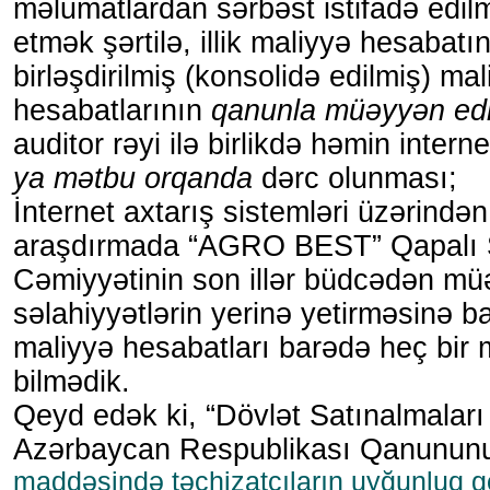
məlumatlardan sərbəst istifadə edil
etmək şərtilə, illik maliyyə hesabatı
birləşdirilmiş (konsolidə edilmiş) ma
hesabatlarının
qanunla müəyyən edi
auditor rəyi ilə birlikdə həmin inter
ya mətbu orqanda
dərc olunması;
İnternet axtarış sistemləri üzərində
araşdırmada “AGRO BEST” Qapalı
Cəmiyyətinin son illər büdcədən m
səlahiyyətlərin yerinə yetirməsinə b
maliyyə hesabatları barədə heç bir
bilmədik.
Qeyd edək ki, “Dövlət Satınalmalar
Azərbaycan Respublikası Qanunu
maddəsində təchizatçıların uyğunluq gö