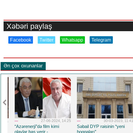
Xəbəri paylaş
Facebook
Twitter
Whatsapp
Telegram
Ən çox oxunanlar
1:31
---
27-06-2024, 14:25
---
30-03-2023, 11:41
“Azərenerji”də film kimi
Səbail DYP rəisinin “yeni
olaylar baş verir -
hoqqaları”