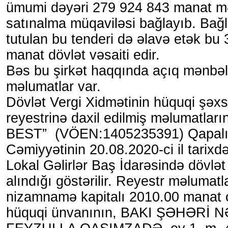
ümumi dəyəri 279 924 843 manat m
satınalma müqaviləsi bağlayıb. Bağ
tutulan bu tenderi də əlavə etək bu
manat dövlət vəsaiti edir.
Bəs bu şirkət haqqında açıq mənbəl
məlumatlar var.
Dövlət Vergi Xidmətinin hüquqi şəxsl
reyestrinə daxil edilmiş məlumatla
BEST” (VÖEN:1405235391) Qapal
Cəmiyyətinin 20.08.2020-ci il tarixd
Lokal Gəlirlər Baş İdarəsində dövlət
alındığı göstərilir. Reyestr məlumatl
nizamnamə kapitalı 2010.00 manat 
hüquqi ünvanının, BAKI ŞƏHƏRİ 