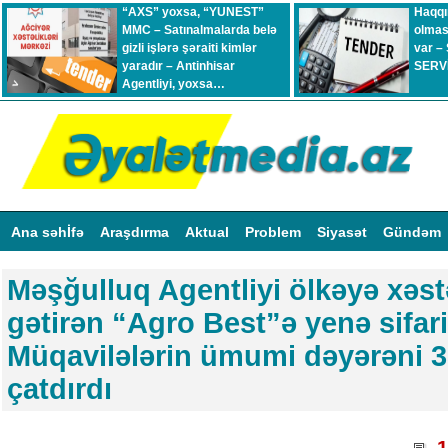
“AXS” yoxsa, “YUNEST”
Haqqı
MMC – Satınalmalarda belə
olmas
gizli işlərə şəraiti kimlər
var –
yaradır – Antinhisar
SERVİ
Agentliyi, yoxsa…
Ana səhİfə
Araşdırma
Aktual
Problem
Siyasət
Gündəm
Məşğulluq Agentliyi ölkəyə xəst
gətirən “Agro Best”ə yenə sifari
Müqavilələrin ümumi dəyərəni 
çatdırdı