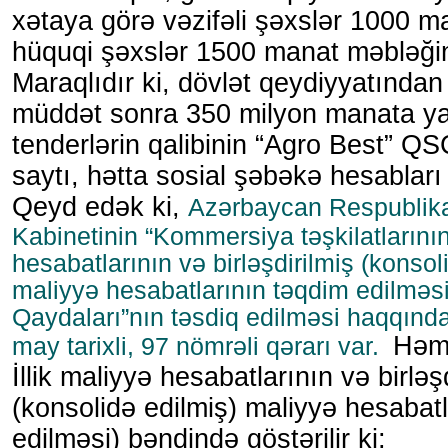
xətaya görə vəzifəli şəxslər 1000 
hüquqi şəxslər 1500 manat məbləğind
Maraqlıdır ki, dövlət qeydiyyatında
müddət sonra 350 milyon manata ya
tenderlərin qalibinin “Agro Best” QS
saytı, hətta sosial şəbəkə hesabları
Qeyd edək ki,
Azərbaycan Respublika
Kabinetinin “Kommersiya təşkilatlarının 
hesabatlarının və birləşdirilmiş (konsol
maliyyə hesabatlarının təqdim edilməsi
Qaydaları”nın təsdiq edilməsi haqqınd
Həmi
may tarixli, 97 nömrəli qərarı var.
İllik maliyyə hesabatlarının və birləş
(konsolidə edilmiş) maliyyə hesabatl
edilməsi) bəndində göstərilir ki;