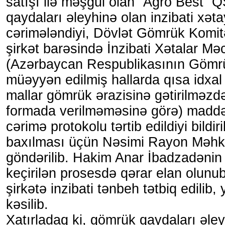
satışı ilə məşğul olan “Agro Best”
qaydaları əleyhinə olan inzibati xət
cərimələndiyi, Dövlət Gömrük Komitə
şirkət barəsində İnzibati Xətalar Məc
(Azərbaycan Respublikasının Gömrü
müəyyən edilmiş hallarda qısa idxa
mallar gömrük ərazisinə gətirilməzd
formada verilməməsinə görə) madd
cərimə protokolu tərtib edildiyi bildiri
baxılması üçün Nəsimi Rayon Məh
göndərilib. Hakim Anar İbadzadənin s
keçirilən prosesdə qərar elan olunu
şirkətə inzibati tənbeh tətbiq edilib,
kəsilib.
Xatırladaq ki, gömrük qaydaları əley