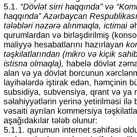
5.1.
“Dövlət sirri haqqında” və “Komm
haqqında” Azərbaycan Respublikası
tələbləri nəzərə alınmaqla, ictimai
əh
qurumlardan və birləşdirilmiş (konso
maliyyə hesabatlarını hazırlayan
ko
təşkilatlarından (mikro və kiçik sahi
istisna olmaqla),
habelə dövlət zəman
alan və ya dövlət borcunun xərclənm
layihələrdə iştirak edən, həmçinin 
subsidiya, subvensiya, qrant və ya
səlahiyyətlərin yerinə yetirilməsi ilə
vəsaiti ayrılan kommersiya təşkilat
aşağıdakılar tələb olunur:
5.1.1. qurumun internet səhifəsi ol