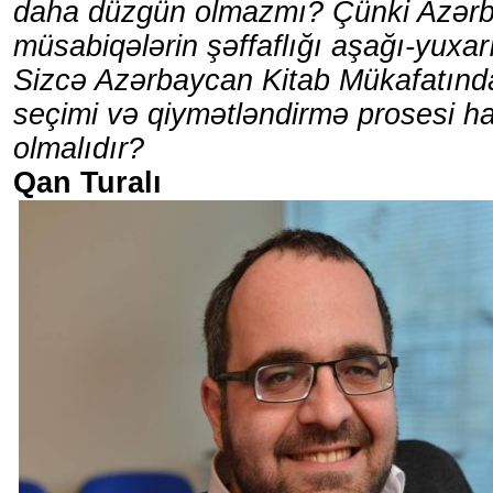
daha düzgün olmazmı? Çünki Azər
müsabiqələrin şəffaflığı aşağı-yuxar
Sizcə Azərbaycan Kitab Mükafatında
seçimi və qiymətləndirmə prosesi h
olmalıdır?
Qan Turalı