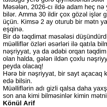
Məsələn, 2026-cı ildə adam heç nə
bilər. Amma 30 ildir çox gözəl işlər
üçün. Kimsə 2 ay oturub bir mətn ya
eşqinə.
Bir də təqdimat məsələsi düşündürd
müəlliflər özləri əsərləri ilə qatıla bil
nəşriyyat, ya da ədəbi orqan təqdim
olan halda, gələn ildən çoxlu nəşriyy
peyda olacaq!
Hərə bir nəşriyyat, bir sayt açacaq 
edə bilsin.
Müəlliflərin adı gizli qalsa daha yaxş
son ana kimi bilməsinlər kimin mətni
Könül Arif