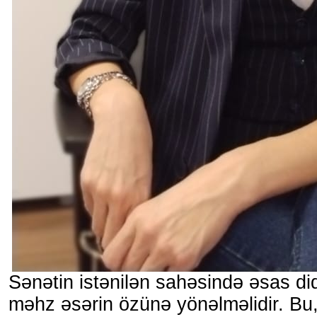
Sənətin istənilən sahəsində əsas diq
məhz əsərin özünə yönəlməlidir. Bu, i