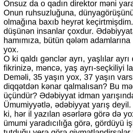
Onsuz da o qadın direktor məni yara
Onun ruhsuzluğuna, dünyagörüşün
olmağına baxıb heyrət keçirtmişdi
düşünən insanlar çoxdur. Ədəbiyyat
hamımıza, bütün qələm adamlarına d
yox.
O ki qaldı gənclər ayrı, yaşlılar ayrı 
fikrinizə, məncə, yaş ayrı-seçkiliyi l
Deməli, 35 yaşın yox, 37 yaşın vars
diqqətdən kənar qalmalısan? Bu mə
üçündür? Ədəbiyyat idman yarışında
Ümumiyyətlə, ədəbiyyat yarış deyil
ki, hər il yazılan əsərlərə görə də yox
ümumi yaradıcılığa görə, gördüyü iş
tutduğu yerə görə qiymətləndirsələr 