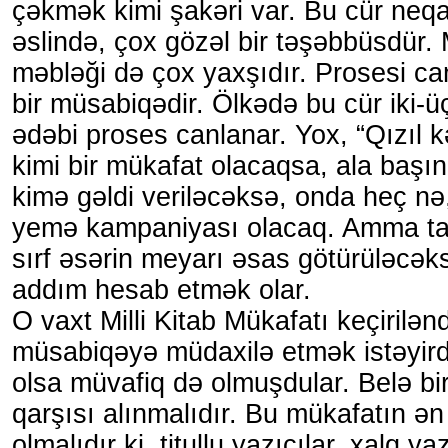
çəkmək kimi şakəri var. Bu cür neqa
əslində, çox gözəl bir təşəbbüsdür.
məbləği də çox yaxşıdır. Prosesi ca
bir müsabiqədir. Ölkədə bu cür iki-
ədəbi proses canlanar. Yox, “Qızıl 
kimi bir mükafat olacaqsa, ala başı
kimə gəldi veriləcəksə, onda heç nə
yemə kampaniyası olacaq. Amma tap
sırf əsərin meyarı əsas götürüləcək
addım hesab etmək olar.
O vaxt Milli Kitab Mükafatı keçirilən
müsabiqəyə müdaxilə etmək istəyird
olsa müvafiq də olmuşdular. Belə bi
qarşısı alınmalıdır. Bu mükafatın ə
olmalıdır ki, titullu yazıçılar, xalq ya