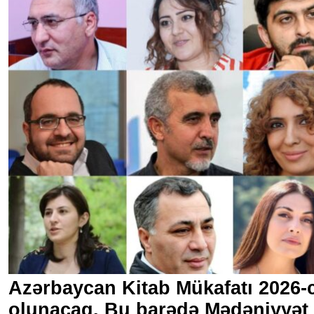
Azərbaycan Kitab Mükafatı 2026-cı
olunacaq. Bu barədə Mədəniyyət N