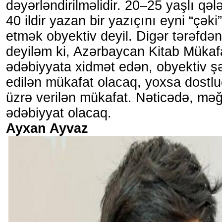
dəyərləndirilməlidir. 20–25 yaşlı qəl
40 ildir yazan bir yazıçını eyni “çə
etmək obyektiv deyil. Digər tərəfdə
deyiləm ki, Azərbaycan Kitab Mükaf
ədəbiyyata xidmət edən, obyektiv 
edilən mükafat olacaq, yoxsa dostluq
üzrə verilən mükafat. Nəticədə, mə
ədəbiyyat olacaq.
Ayxan Ayvaz