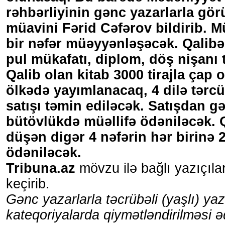
rəhbərliyinin gənc yazarlarla gö
müavini Fərid Cəfərov bildirib. M
bir nəfər müəyyənləşəcək. Qalib
pul mükafatı, diplom, döş nişanı 
Qalib olan kitab 3000 tirajla çap 
ölkədə yayımlanacaq, 4 dilə tərc
satışı təmin ediləcək. Satışdan gə
bütövlükdə müəllifə ödəniləcək. 
düşən digər 4 nəfərin hər birinə
ödəniləcək.
Tribuna.az
mövzu ilə bağlı yazıçıla
keçirib.
Gənc yazarlarla təcrübəli (yaşlı) yaz
kateqoriyalarda qiymətləndirilməsi 