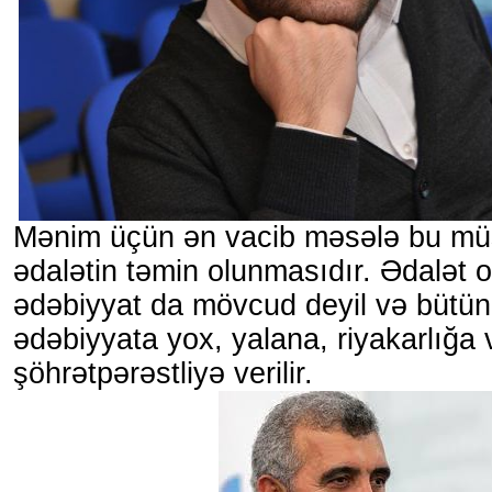
Mənim üçün ən vacib məsələ bu mü
ədalətin təmin olunmasıdır. Ədalət
ədəbiyyat da mövcud deyil və bütün
ədəbiyyata yox, yalana, riyakarlığa 
şöhrətpərəstliyə verilir.