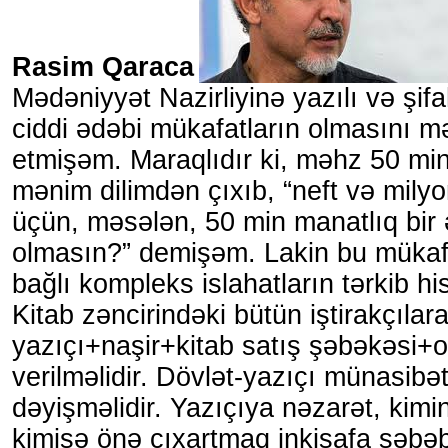
Rasim Qaraca
Mədəniyyət Nazirliyinə yazılı və şifah
ciddi ədəbi mükafatların olmasını m
etmişəm. Maraqlıdır ki, məhz 50 mi
mənim dilimdən çıxıb, “neft və milyo
üçün, məsələn, 50 min manatlıq bir
olmasın?” demişəm. Lakin bu mükaf
bağlı kompleks islahatların tərkib his
Kitab zəncirindəki bütün iştirakçılar
yazıçı+naşir+kitab satış şəbəkəsi+o
verilməlidir. Dövlət-yazıçı münasibət
dəyişməlidir. Yazıçıya nəzarət, kimi
kimisə önə çıxartmaq inkişafa səbə