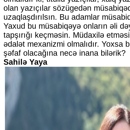
olan yazıçılar sözügedən müsabiqə
uzaqlaşdırılsın. Bu adamlar müsabi
Yaxud bu müsabiqəyə onların əli də
tapşırığı keçməsin. Müdaxilə etməsin
ədalət mexanizmi olmalıdır. Yoxsa 
şəfaf olacağına necə inana bilərik?
Sahilə Yaya