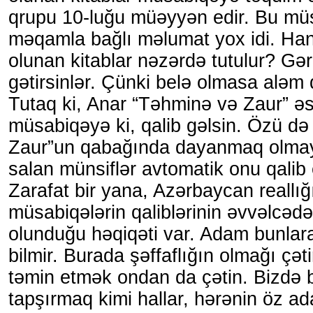
qrupu 10-luğu müəyyən edir. Bu mü
məqamla bağlı məlumat yox idi. Han
olunan kitablar nəzərdə tutulur? Gə
gətirsinlər. Çünki belə olmasa aləm d
Tutaq ki, Anar “Təhminə və Zaur” əs
müsabiqəyə ki, qalib gəlsin. Özü d
Zaur”un qabağında dayanmaq olmay
salan münsiflər avtomatik onu qalib
Zarafat bir yana, Azərbaycan reallığ
müsabiqələrin qaliblərinin əvvəlcə
olunduğu həqiqəti var. Adam bunlar
bilmir. Burada şəffaflığın olmağı çə
təmin etmək ondan da çətin. Bizdə bi
tapşırmaq kimi hallar, hərənin öz ada