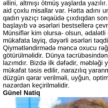
əllini, altmışı ötmüş yaşlarda yazıl
aid çoxlu misallar var. Hətta adını 
qadın yazıçı təqaüdə çıxdıqdan so
başlayıb və əsərləri bestsellerə çevri
Münsiflər kim olursa- olsun, ədalətli
mükafata layiq, dəyərli əsərləri təqd
Qiymətləndirmədə məncə oxucu rəğ
götürülməlidir. Dünya təcrübəsində
lazımdır. Bizdə ilk dəfədir, məbləği
mükafat təsis edilir, narazılıq yara
düzgün qərar verilməli, uyğun, optim
nəzərdən keçirilməlidir.
Günel Natiq