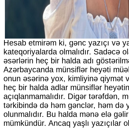
Hesab etmirəm ki, gənc yazıçı və yaş
kateqoriyalarda olmalıdır. Sadəcə o
əsərlərin heç bir halda adı göstərilm
Azərbaycanda münsiflər heyəti müəll
onun əsərinə yox, kimliyinə qiymət 
heç bir halda adlar münsiflər heyəti
açıqlanmamalıdır. Digər tərəfdən, mü
tərkibində də həm gənclər, həm də ya
olunmalıdır. Bu halda mənə elə gəlir 
mümkündür. Ancaq yaşlı yazıçılar ol