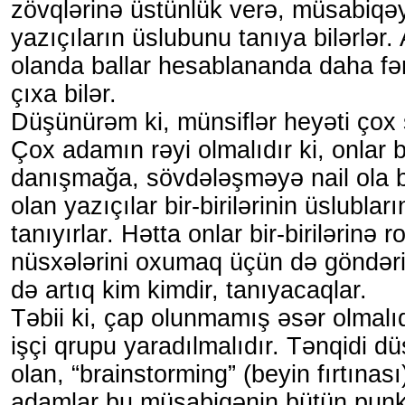
zövqlərinə üstünlük verə, müsabiqəy
yazıçıların üslubunu tanıya bilərlər
olanda ballar hesablananda daha fər
çıxa bilər.
Düşünürəm ki, münsiflər heyəti çox 
Çox adamın rəyi olmalıdır ki, onlar bir
danışmağa, sövdələşməyə nail ola b
olan yazıçılar bir-birilərinin üslublar
tanıyırlar. Hətta onlar bir-birilərinə r
nüsxələrini oxumaq üçün də göndəri
də artıq kim kimdir, tanıyacaqlar.
Təbii ki, çap olunmamış əsər olmalı
işçi qrupu yaradılmalıdır. Tənqidi d
olan, “brainstorming” (beyin fırtınası
adamlar bu müsabiqənin bütün punkt