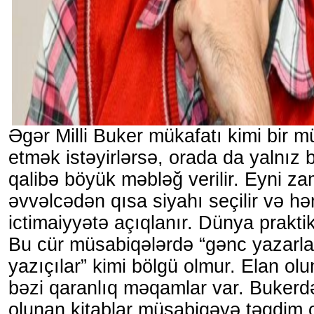
Əgər Milli Buker mükafatı kimi bir m
etmək istəyirlərsə, orada da yalnız b
qalibə böyük məbləğ verilir. Eyni z
əvvəlcədən qısa siyahı seçilir və hə
ictimaiyyətə açıqlanır. Dünya prakti
Bu cür müsabiqələrdə “gənc yazarlar
yazıçılar” kimi bölgü olmur. Elan o
bəzi qaranlıq məqamlar var. Bukerdə
olunan kitablar müsabiqəyə təqdim 