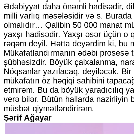
Ədəbiyyat daha önəmli hadisədir, di
milli varlıq məsələsidir və s. Burada
olmalıdır… Qalibin 50 000 manat m
yaxşı hadisədir. Yaxşı əsər üçün o
rəqəm deyil. Hətta deyərdim ki, bu 
Mükafatlandırmanın ədəbi prosesə t
şübhəsizdir. Böyük çalxalanma, nara
Nöqsanlar yazılacaq, deyiləcək. Bir
mükafatın öz həqiqi sahibini tapacağ
etmirəm. Bu da böyük yaradıcılıq y
verə bilər. Bütün hallarda nazirliyin
müsbət qiymətləndirirəm.
Şərif Ağayar