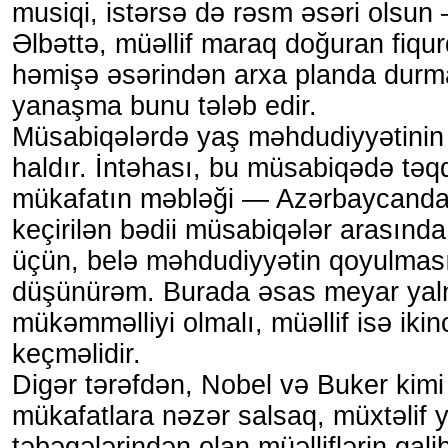
musiqi, istərsə də rəsm əsəri olsun 
Əlbəttə, müəllif maraq doğuran fiqurd
həmişə əsərindən arxa planda durma
yanaşma bunu tələb edir.
Müsabiqələrdə yaş məhdudiyyətinin 
haldır. İntəhası, bu müsabiqədə təq
mükafatın məbləği — Azərbaycanda 
keçirilən bədii müsabiqələr arasınd
üçün, belə məhdudiyyətin qoyulması 
düşünürəm. Burada əsas meyar yaln
mükəmməlliyi olmalı, müəllif isə ikin
keçməlidir.
Digər tərəfdən, Nobel və Buker kimi
mükafatlara nəzər salsaq, müxtəlif 
təbəqələrindən olan müəlliflərin qal