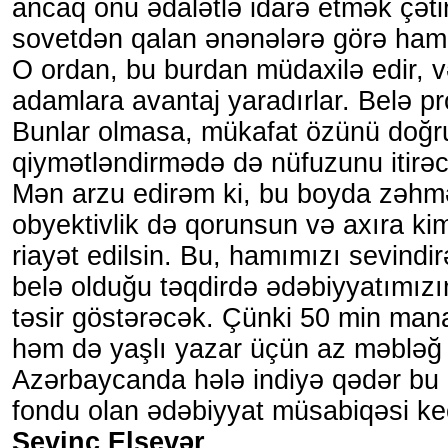
ancaq onu ədalətlə idarə etmək çəti
sovetdən qalan ənənələrə görə hamı b
O ordan, bu burdan müdaxilə edir, və
adamlara avantaj yaradırlar. Belə pr
Bunlar olmasa, mükafat özünü doğrul
qiymətləndirmədə də nüfuzunu itirə
Mən arzu edirəm ki, bu boyda zəhmət
obyektivlik də qorunsun və axıra ki
riayət edilsin. Bu, hamımızı sevindi
belə olduğu təqdirdə ədəbiyyatımızın
təsir göstərəcək. Çünki 50 min man
həm də yaşlı yazar üçün az məbləğ 
Azərbaycanda hələ indiyə qədər bu
fondu olan ədəbiyyat müsabiqəsi keç
Sevinc Elsevər