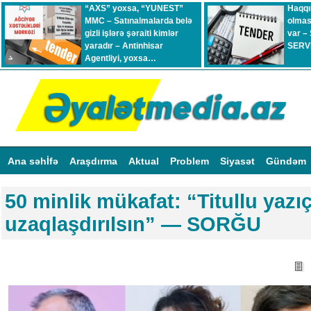
“AXS” yoxsa, “YUNEST”
Haqqı
MMC – Satınalmalarda belə
olmas
gizli işlərə şəraiti kimlər
var –
yaradır – Antinhisar
SERVİ
Agentliyi, yoxsa…
Ana səhİfə
Araşdırma
Aktual
Problem
Siyasət
Gündəm
50 minlik mükafat: “Titullu yazıç
uzaqlaşdırılsın” — SORĞU