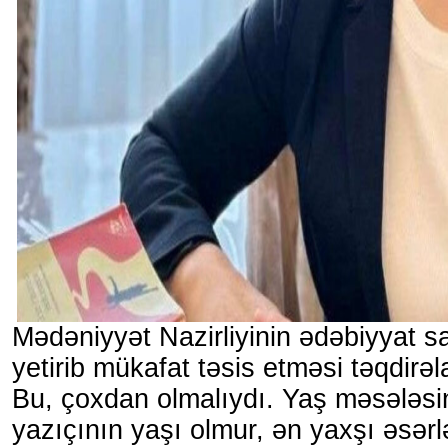
Mədəniyyət Nazirliyinin ədəbiyyat s
yetirib mükafat təsis etməsi təqdirəl
Bu, çoxdan olmalıydı. Yaş məsələsi
yazıçının yaşı olmur, ən yaxşı əsər