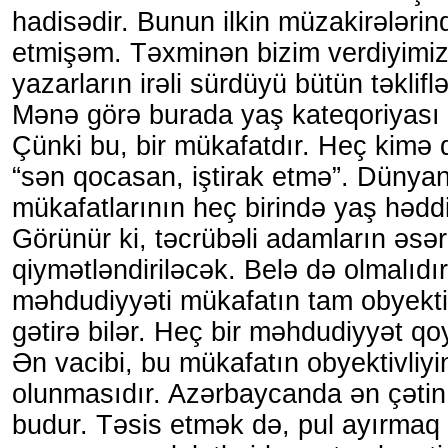
hadisədir. Bunun ilkin müzakirələrin
etmişəm. Təxminən bizim verdiyimiz
yazarların irəli sürdüyü bütün təklifl
Mənə görə burada yaş kateqoriyası 
Çünki bu, bir mükafatdır. Heç kimə
“sən qocasan, iştirak etmə”. Dünyan
mükafatlarının heç birində yaş hədd
Görünür ki, təcrübəli adamların əsərl
qiymətləndiriləcək. Belə də olmalıdı
məhdudiyyəti mükafatın tam obyektiv
gətirə bilər. Heç bir məhdudiyyət qo
Ən vacibi, bu mükafatın obyektivliyi
olunmasıdır. Azərbaycanda ən çəti
budur. Təsis etmək də, pul ayırmaq 