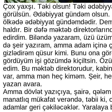
Çox yaxşı. Təki olsun! Təki ədəbiyya
görülsün. Ədəbiyyat gündəm olsun. 
ölkədə ədəbiyyat gündəmdədir. Demə
haldır. Bir dəfə məktəb direktorlarınd
edirdim. Biləndə yazaram, üzü üzüm
də şeir yazıram, amma adam içinə ç
gizlədirəm qüsur kimi. Bunu ona görə
gördüyüm işi gözümdə kiçiltsin. Öz
edim. Bu məktəb direktorudur, kabine
var, amma mən heç kiməm. Şeir, he
yazan avara.
Amma dövlət yazıçıya, şairə, qələ
manatlıq mükafat verəndə, təbii ki,
adamlar geri çəkiləcəklər. Yaralaya 