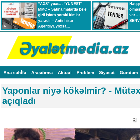
“AXS” yoxsa, “YUNEST”
Haqqı
MMC – Satınalmalarda belə
olmas
gizli işlərə şəraiti kimlər
var –
yaradır – Antinhisar
SERVİ
Agentliyi, yoxsa…
Ana səhİfə
Araşdırma
Aktual
Problem
Siyasət
Gündəm
Yaponlar niyə kökəlmir? - Mütəxə
açıqladı