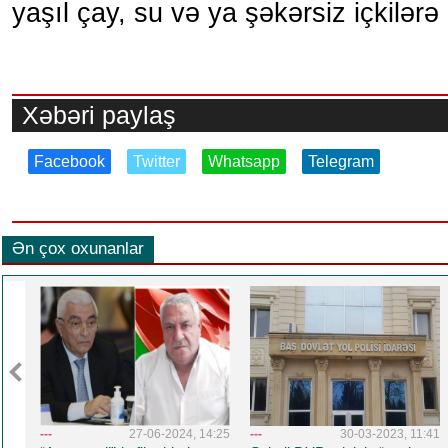
yaşıl çay, su və ya şəkərsiz içkilərə 
Xəbəri paylaş
Facebook
Twitter
Whatsapp
Telegram
Ən çox oxunanlar
1:31
---
27-06-2024, 14:25
---
30-03-2023, 11:41