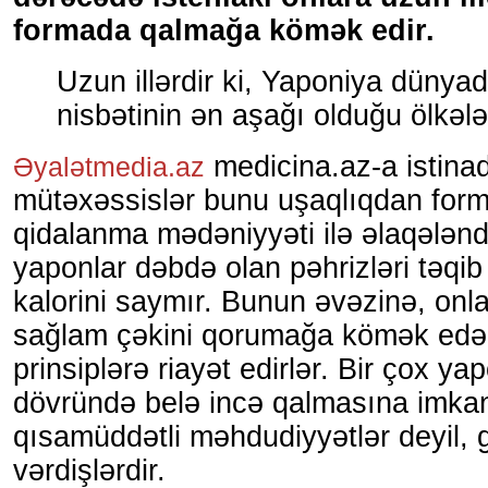
formada qalmağa kömək edir.
Uzun illərdir ki, Yaponiya dünya
nisbətinin ən aşağı olduğu ölkələ
medicina.az-a istinad
Əyalətmedia.az
mütəxəssislər bunu uşaqlıqdan form
qidalanma mədəniyyəti ilə əlaqələndi
yaponlar dəbdə olan pəhrizləri təqib
kalorini saymır. Bunun əvəzinə, onl
sağlam çəkini qorumağa kömək edə
prinsiplərə riayət edirlər. Bir çox yap
dövründə belə incə qalmasına imka
qısamüddətli məhdudiyyətlər deyil, 
vərdişlərdir.