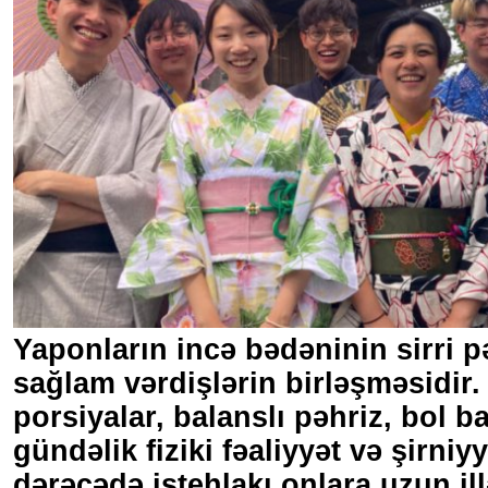
Yaponların incə bədəninin sirri pə
sağlam vərdişlərin birləşməsidir.
porsiyalar, balanslı pəhriz, bol ba
gündəlik fiziki fəaliyyət və şirniyy
dərəcədə istehlakı onlara uzun ill