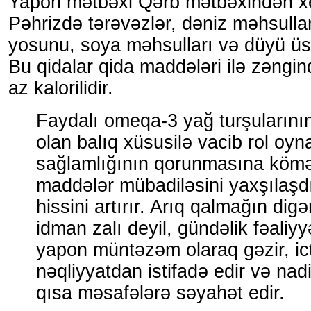
Yapon mətbəxi Qərb mətbəxindən xey
Pəhrizdə tərəvəzlər, dəniz məhsullar
yosunu, soya məhsulları və düyü üstü
Bu qidalar qida maddələri ilə zəngind
az kalorilidir.
Faydalı omeqa-3 yağ turşuların
olan balıq xüsusilə vacib rol oyn
sağlamlığının qorunmasına kömə
maddələr mübadiləsini yaxşılaşdı
hissini artırır. Arıq qalmağın digər
idman zalı deyil, gündəlik fəaliyyə
yapon müntəzəm olaraq gəzir, ic
nəqliyyatdan istifadə edir və nadi
qısa məsafələrə səyahət edir.