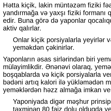
Hətta kiçik, lakin müntəzəm fiziki fəa
yandırmağa və yaxşı fiziki forman
edir. Buna görə də yaponlar qocalıq
aktiv qalırlar.
Onlar kiçik porsiyalarla yeyirlər 
yeməkdən çəkinirlər.
Yaponların əsas sirlərindən biri ye
mülayimlikdir. Ənənəvi olaraq, yemə
boşqablarda və kiçik porsiyalarla veri
bədəni artıq kalori ilə yükləmədən m
yeməklərdən həzz almağa imkan ver
Yaponiyada digər məşhur prinsi
təxminən 80 faiz dolu olduqda y