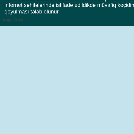
internet səhifələrində istifadə edildikdə müvafiq keçidi
qoyulması tələb olunur.
{sape_links}