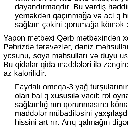
dayandırmaqdır. Bu vərdiş həddi
yeməkdən qaçınmağa və aclıq h
sağlam çəkini qorumağa kömək e
Yapon mətbəxi Qərb mətbəxindən xey
Pəhrizdə tərəvəzlər, dəniz məhsullar
yosunu, soya məhsulları və düyü üstü
Bu qidalar qida maddələri ilə zəngind
az kalorilidir.
Faydalı omeqa-3 yağ turşuların
olan balıq xüsusilə vacib rol oyn
sağlamlığının qorunmasına kömə
maddələr mübadiləsini yaxşılaşdı
hissini artırır. Arıq qalmağın digər