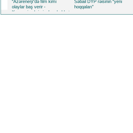
“Azərenerji”də film kimi
Səbail DYP rəisinin “yeni
olaylar baş verir -
hoqqaları”
Korrupsiya,kriminal,məhəbbət
və daha nələr.. Üzeyir
Yusifovun "Məcnun"u
oynadığı filmdə Baba
Rzayev də baş roldadı