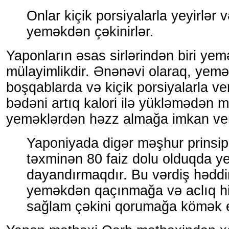
Onlar kiçik porsiyalarla yeyirlər 
yeməkdən çəkinirlər.
Yaponların əsas sirlərindən biri ye
mülayimlikdir. Ənənəvi olaraq, yemə
boşqablarda və kiçik porsiyalarla veri
bədəni artıq kalori ilə yükləmədən m
yeməklərdən həzz almağa imkan ver
Yaponiyada digər məşhur prinsi
təxminən 80 faiz dolu olduqda y
dayandırmaqdır. Bu vərdiş həddi
yeməkdən qaçınmağa və aclıq h
sağlam çəkini qorumağa kömək e