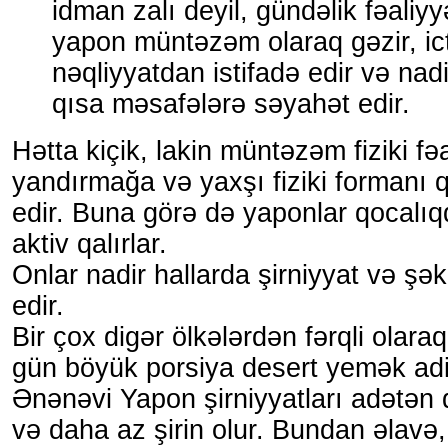
idman zalı deyil, gündəlik fəaliyyə
yapon müntəzəm olaraq gəzir, ic
nəqliyyatdan istifadə edir və nadi
qısa məsafələrə səyahət edir.
Hətta kiçik, lakin müntəzəm fiziki fəa
yandırmağa və yaxşı fiziki forman
edir. Buna görə də yaponlar qocalıq
aktiv qalırlar.
Onlar nadir hallarda şirniyyat və şəkə
edir.
Bir çox digər ölkələrdən fərqli olar
gün böyük porsiya desert yemək adi 
Ənənəvi Yapon şirniyyatları adətən d
və daha az şirin olur. Bundan əlavə,