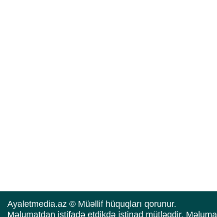
Ayaletmedia.az © Müəllif hüquqları qorunur.
Məlumatdan istifadə etdikdə istinad mütləqdir. Məluma