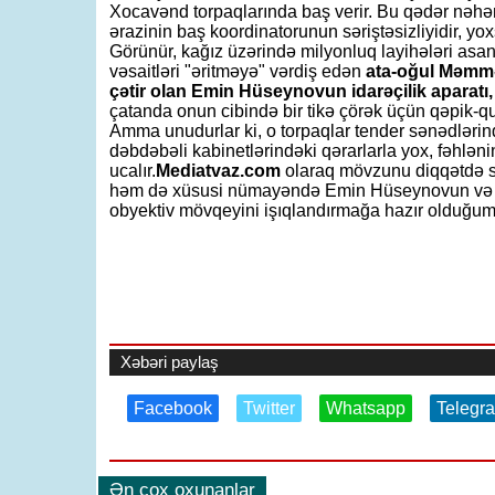
Xocavənd torpaqlarında baş verir. Bu qədər nəhə
ərazinin baş koordinatorunun səriştəsizliyidir, yo
Görünür, kağız üzərində milyonluq layihələri asa
vəsaitləri "əritməyə" vərdiş edən
ata-oğul Məmməd
çətir olan Emin Hüseynovun idarəçilik aparatı,
çatanda onun cibində bir tikə çörək üçün qəpik-qu
Amma unudurlar ki, o torpaqlar tender sənədləri
dəbdəbəli kabinetlərindəki qərarlarla yox, fəhlənin
ucalır.
Mediatvaz.com
olaraq mövzunu diqqətdə s
həm də xüsusi nümayəndə Emin Hüseynovun və rə
obyektiv mövqeyini işıqlandırmağa hazır olduğumuz
Xəbəri paylaş
Facebook
Twitter
Whatsapp
Telegr
Ən çox oxunanlar