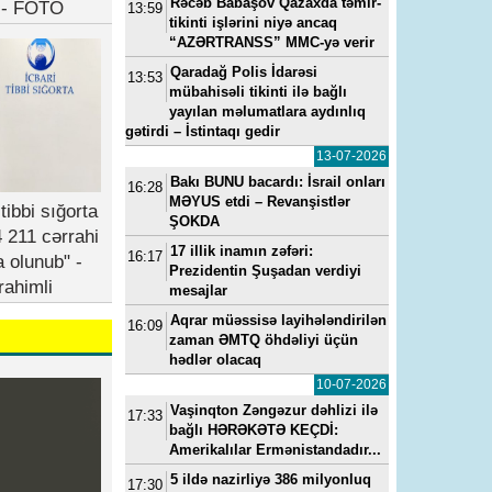
Rəcəb Babaşov Qazaxda təmir-
b - FOTO
13:59
tikinti işlərini niyə ancaq
“AZƏRTRANSS” MMC-yə verir
Qaradağ Polis İdarəsi
13:53
mübahisəli tikinti ilə bağlı
yayılan məlumatlara aydınlıq
gətirdi – İstintaqı gedir
13-07-2026
Bakı BUNU bacardı: İsrail onları
16:28
23, 11:11
---
15-07-2022, 11:49
---
14-05-2024, 0
MƏYUS etdi – Revanşistlər
tibbi sığorta
a
“Yeni klinika”ya baş həkim
Vüqar Əhmədovun seviml
ŞOKDA
 211 cərrahi
baş
təyin edilib - FOTO
kadrı Elmar Mahmudov
17 illik inamın zəfəri:
16:17
oğluna ən son model “Ra
a olunub" -
Prezidentin Şuşadan verdiyi
Rover”i hansı pullarla alıb
rahimli
mesajlar
Aqrar müəssisə layihələndirilən
16:09
zaman ƏMTQ öhdəliyi üçün
hədlər olacaq
10-07-2026
Vaşinqton Zəngəzur dəhlizi ilə
17:33
bağlı HƏRƏKƏTƏ KEÇDİ:
Amerikalılar Ermənistandadır...
5 ildə nazirliyə 386 milyonluq
17:30