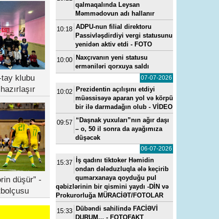
qalmaqalında Leysan
Məmmədovun adı hallanır
ADPU-nun filial direktoru
10:18
Passivləşdirdiyi vergi statusunu
yenidən aktiv etdi - FOTO
Naxçıvanın yeni statusu
10:00
erməniləri qorxuya saldı
tay klubu
07-07-2026
hazırlaşır
Prezidentin açılışını etdiyi
10:02
müəssisəyə aparan yol və körpü
bir ilə darmadağın olub - VİDEO
“Daşnak yuxuları”nın ağır daşı
09:57
– o, 50 il sonra da ayağımıza
düşəcək
06-07-2026
İş qadını tiktoker Həmidin
15:37
ondan dələduzluqla ələ keçirib
qumarxanaya qoyduğu pul
rin düşür” -
qəbizlərinin bir qismini yaydı -DİN və
tbolçusu
Prokurorluğa MÜRACİƏT/FOTOLAR
Dübəndi sahilində FACİƏVİ
15:33
DURUM... - FOTOFAKT