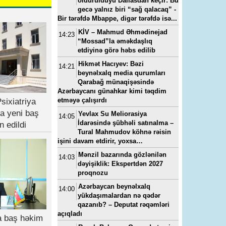
öldürüldüyü Dallasdan keçir: Bu
gecə yalnız biri “sağ qalacaq” -
Bir tərəfdə Mbappe, digər tərəfdə isə...
KİV – Mahmud Əhmədinejad
14:23
“Mossad”la əməkdaşlıq
etdiyinə görə həbs edilib
Hikmət Hacıyev: Bəzi
14:21
beynəlxalq media qurumları
Qarabağ münaqişəsində
Azərbaycanı günahkar kimi təqdim
etməyə çalışırdı
sixiatriya
a yeni baş
Yevlax Su Meliorasiya
14:05
İdarəsində şübhəli satınalma –
n edildi
Tural Mahmudov köhnə rəisin
işini davam etdirir, yoxsa…
Mənzil bazarında gözlənilən
14:03
dəyişiklik: Ekspertdən 2027
proqnozu
Azərbaycan beynəlxalq
14:00
yükdaşımalardan nə qədər
qazanıb? – Deputat rəqəmləri
açıqladı
ya baş həkim