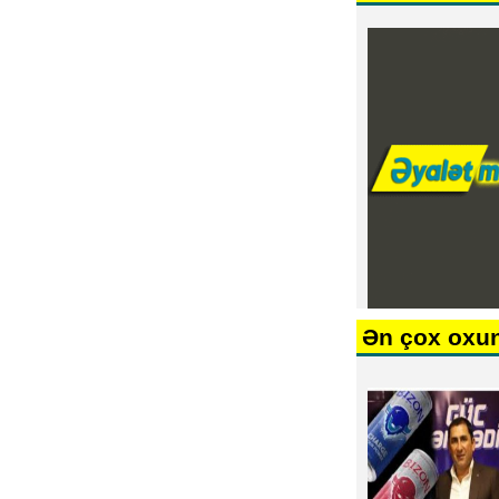
Ən çox oxu