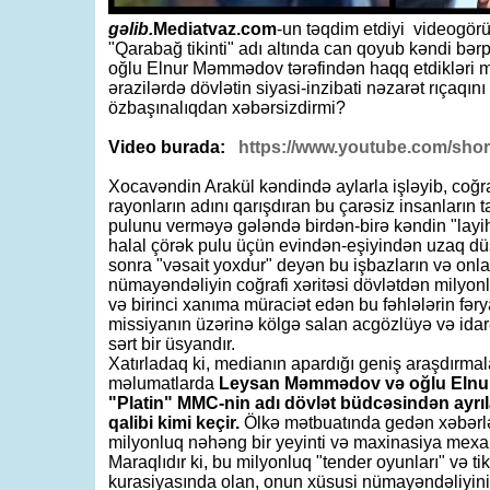
gəlib.
Mediatvaz.com
-un təqdim etdiyi videogörünt
"Qarabağ tikinti" adı altında can qoyub kəndi 
oğlu Elnur Məmmədov tərəfindən haqq etdikləri m
ərazilərdə dövlətin siyasi-inzibati nəzarət rıçaq
özbaşınalıqdan xəbərsizdirmi?
Video burada:
https://www.youtube.com/sho
Xocavəndin Arakül kəndində aylarla işləyib, coğr
rayonların adını qarışdıran bu çarəsiz insanların 
pulunu verməyə gələndə birdən-birə kəndin "layihə
halal çörək pulu üçün evindən-eşiyindən uzaq düş
sonra "vəsait yoxdur" deyən bu işbazların və on
nümayəndəliyin coğrafi xəritəsi dövlətdən milyonla
və birinci xanıma müraciət edən bu fəhlələrin fər
missiyanın üzərinə kölgə salan acgözlüyə və idarə
sərt bir üsyandır.
Xatırladaq ki, medianın apardığı geniş araşdırmal
məlumatlarda
Leysan Məmmədov və oğlu Elnur
"Platin" MMC-nin adı dövlət büdcəsindən ayrıla
qalibi kimi keçir.
Ölkə mətbuatında gedən xəbərlər
milyonluq nəhəng bir yeyinti və maxinasiya mexa
Maraqlıdır ki, bu milyonluq "tender oyunları" və t
kurasiyasında olan, onun xüsusi nümayəndəliyini