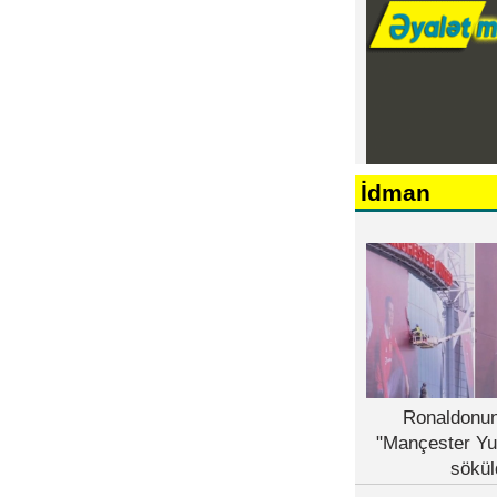
İdman
Ronaldonun
"Mançester Yu
sökül