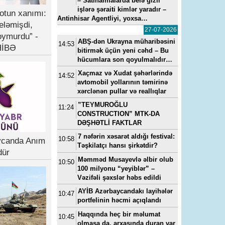
– Satınalmalarda belə gizli
işlərə şəraiti kimlər yaradır –
otun xanımı:
Antinhisar Agentliyi, yoxsa…
eləmişdi,
27-07-2026
oymurdu” -
ABŞ-dən Ukrayna müharibəsini
14:53
İBƏ
bitirmək üçün yeni cəhd – Bu
hücumlara son qoyulmalıdır…
Xaçmaz və Xudat şəhərlərində
14:52
avtomobil yollarının təmirinə
xərclənən pullar və reallıqlar
”TEYMUROĞLU
11:24
CONSTRUCTION” MTK-DA
DƏŞHƏTLİ FAKTLAR
7 nəfərin xəsarət aldığı festival:
10:58
ycanda Anım
Təşkilatçı hansı şirkətdir?
dür
Məmməd Musayevlə əlbir olub
10:50
100 milyonu “yeyiblər” –
Vəzifəli şəxslər həbs edildi
AYİB Azərbaycandakı layihələr
10:47
portfelinin həcmi açıqlandı
Haqqında heç bir məlumat
10:45
olmasa da, arxasında duran var