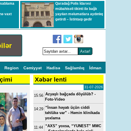
esablama
Qaradağ Polis İdarəsi
mübahisəli tikinti ilə bağlı
nə vaxt
yayılan məlumatlara aydınlıq
gətirdi – İstintaqı gedir
ilər
l
Region
Cəmiyyət
Hadisə
Sağlamlıq
İdman
çimi
Xəbər lenti
31-07-2026
Azyaşlı bağçada döyülüb? -
15:56
Foto-Video
“İnsan həyatı üçün ciddi
14:29
təhlükə var” - Həmin klinikada
yoxlama
“AXS” yoxsa, “YUNEST” MMC
11:44