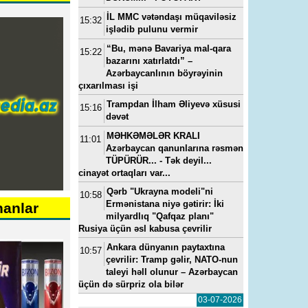
İL MMC vətəndaşı müqaviləsiz
15:32
işlədib pulunu vermir
“Bu, mənə Bavariya mal-qara
15:22
bazarını xatırlatdı” –
Azərbaycanlının böyrəyinin
çıxarılması işi
Trampdan İlham Əliyevə xüsusi
15:16
dəvət
MƏHKƏMƏLƏR KRALI
11:01
Azərbaycan qanunlarına rəsmən
TÜPÜRÜR... - Tək deyil...
cinayət ortaqları var...
Qərb "Ukrayna modeli"ni
10:58
Ermənistana niyə gətirir: İki
nanlar
milyardlıq "Qafqaz planı"
Rusiya üçün əsl kabusa çevrilir
Ankara dünyanın paytaxtına
10:57
çevrilir: Tramp gəlir, NATO-nun
taleyi həll olunur – Azərbaycan
üçün də sürpriz ola bilər
03-07-2026