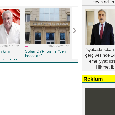
təyin edili
03-2023, 11:41
---
26-08-2022, 14:19
---
5-04-20
"Qubada icbari 
in “yeni
Təhsil Nazirliyinin TENDER
Respublika Psixiatriy
çərçivəsində 14
HOQQABAZLIĞI...
Xəstəxanasına yeni 
həkim təyin edildi
əməliyyat icr
Hikmət İb
Reklam