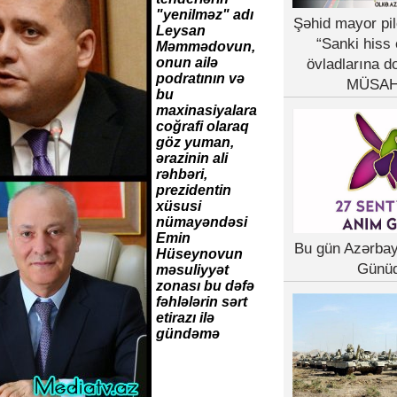
"yenilməz" adı
Şəhid mayor pil
Leysan
“Sanki hiss 
Məmmədovun,
onun ailə
övladlarına d
podratının və
MÜSAH
bu
maxinasiyalara
coğrafi olaraq
göz yuman,
ərazinin ali
rəhbəri,
prezidentin
xüsusi
nümayəndəsi
Emin
Bu gün Azərba
Hüseynovun
Günü
məsuliyyət
zonası bu dəfə
fəhlələrin sərt
etirazı ilə
gündəmə