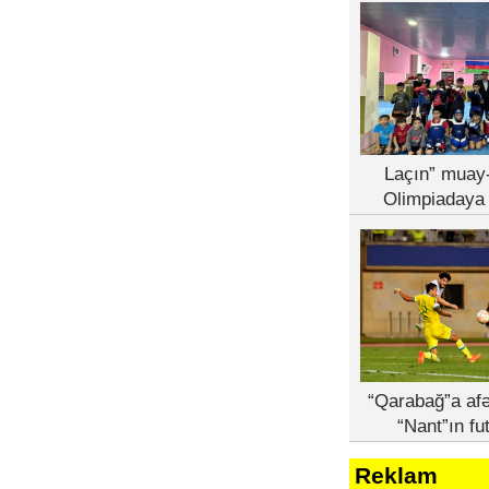
Laçın” muay-
Olimpiadaya 
“Qarabağ”a afə
“Nant”ın fu
Reklam