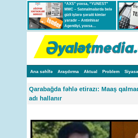
“AXS” yoxsa, “YUNEST”
MMC – Satınalmalarda belə
gizli işlərə şəraiti kimlər
yaradır – Antinhisar
Agentliyi, yoxsa…
Ana səhİfə
Araşdırma
Aktual
Problem
Siyas
Qarabağda fəhlə etirazı: Maaş qal
adı hallanır