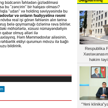
ng büdcənin fəhlədən gizlədilməsi
xsa bu "zəncirin" bir halqası olması?
nlıqla "udan" və holdinq səviyyəsində bu
ovlar və onların fəaliyyətinə rəsmi
növbə real işi görən fəhlənin alın tərinə
ruş belə qoymamağı özlərinə rəva bilirlər.
ndəki möhürlərlə, xüsusi nümayəndəliyin
 qabar olmuş əlləri ilə
axlayırıq. Həm Məmmədovlar ailəsinin,
hbərlik etdiyi qurumun mövzu ilə bağlı
u bildiririk.
Respublika P
Xəstəxanasın
həkim təyi
am
“Yeni klinika”