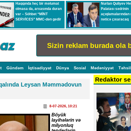
Haqqında heç bir məlumat
Nurlan Quliyev H
olmasa da, arxasında duran
Palatası sədrinin
var – Söhbət “MİNT
açıqlamalarından 
SERVİCES” MMC-dən gedir
nəticə çıxaracaq
Sizin reklam burada ola b
ət
Gündəm
İqtisadiyyat
Dünya
Sosial
Mədəniyyət
Təhsi
Redaktor se
maqalında Leysan Məmmədovun
8-07-2026, 10:21
Böyük
layihələrin və
milyonluq
tenderlərin