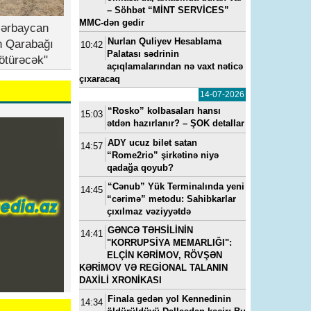
– Söhbət “MİNT SERVİCES”
MMC-dən gedir
zərbaycan
Nurlan Quliyev Hesablama
n Qarabağı
10:42
Palatası sədrinin
ötürəcək"
açıqlamalarından nə vaxt nəticə
çıxaracaq
14-07-2026
“Rosko” kolbasaları hansı
15:03
ətdən hazırlanır? – ŞOK detallar
ADY ucuz bilet satan
14:57
“Rome2rio” şirkətinə niyə
qadağa qoyub?
“Cənub” Yük Terminalında yeni
14:45
“cərimə” metodu: Sahibkarlar
çıxılmaz vəziyyətdə
GƏNCƏ TƏHSİLİNİN
14:41
"KORRUPSİYA MEMARLIĞI":
ELÇİN KƏRİMOV, RÖVŞƏN
KƏRİMOV VƏ REGİONAL TALANIN
DAXİLİ XRONİKASI
Finala gedən yol Kennedinin
14:34