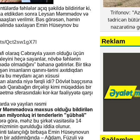
ülərdə fəhlələr açıq şəkildə bildirirlər ki,
Trifonov: "A
bərpa etdikdən sonra Leysan Məmmədov və
aaşları verilmir. Bəs görəsən, həmin
tədricən bütü
ını əlində saxlayan Emin Hüseynov bu
nəzarətinə g
Reklam
rts/Qct2sw1gX7I
afi olaraq Cəbrayıla yaxın olduğu üçün
taleyini heçə sayanlar, növbə fəhlənin
də olmadığını" bəhanə gətirirlər. Bir tikə
ən insanların qanını-tərini axıtdıqdan
lara bu meydanı açan xüsusi
rı alanda niyə fərqli idi? Dövlət başçısına
yadı Qarabağın dirçəlişi kimi müqəddəs bir
etmə sferasındakı kor-kar fəaliyyətə qarşı
arda və yayılan rəsmi
 Məmmədova məxsus olduğu bildirilən
n milyonluq iri tenderlərin "şübhəli"
ə görə, məhz bu şirkət vasitəsilə 14
nizminin qurulduğu iddia olunur.
ikinti talançılığı birbaşa Emin Hüseynovun
n bir addımlığında – Ağdam, Füzuli və
Sağlamlıq