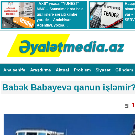
“AXS” yoxsa, “YUNEST”
Haqqı
MMC – Satınalmalarda belə
olmas
gizli işlərə şəraiti kimlər
var –
yaradır – Antinhisar
SERVİ
Agentliyi, yoxsa…
Ana səhİfə
Araşdırma
Aktual
Problem
Siyasət
Gündəm
Babək Babayevə qanun işləmir
1