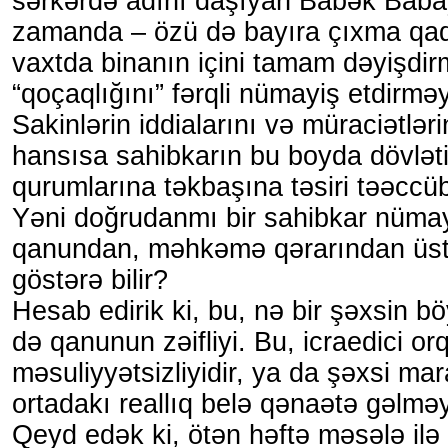
sərkərdə adını daşıyan Babək Baba
zamanda – özü də bayıra çıxma qad
vaxtda binanın içini tamam dəyişdir
“qoçaqlığını” fərqli nümayiş etdirmə
Sakinlərin iddialarını və müraciətləri
hansısa sahibkarın bu boyda dövlət
qurumlarına təkbaşına təsiri təəccüb
Yəni doğrudanmı bir sahibkar nüma
qanundan, məhkəmə qərarından üs
göstərə bilir?
Hesab edirik ki, bu, nə bir şəxsin b
də qanunun zəifliyi. Bu, icraedici or
məsuliyyətsizliyidir, ya da şəxsi ma
ortadakı reallıq belə qənaətə gəlməy
Qeyd edək ki, ötən həftə məsələ ilə 