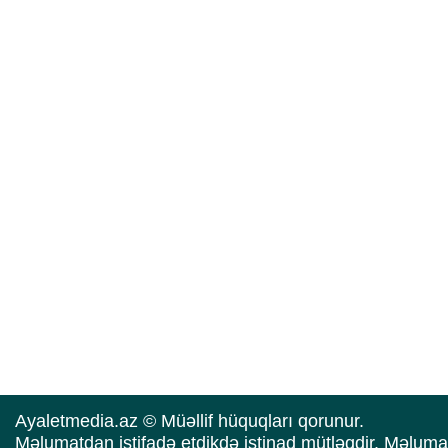
Ayaletmedia.az © Müəllif hüquqları qorunur.
Məlumatdan istifadə etdikdə istinad mütləqdir. Məluma