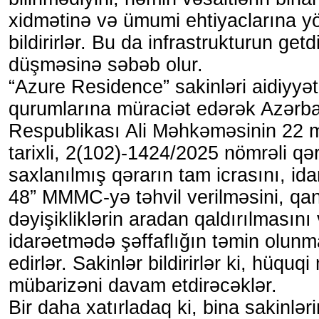
xidmətinə və ümumi ehtiyaclarına yö
bildirirlər. Bu da infrastrukturun get
düşməsinə səbəb olur.
“Azure Residence” sakinləri aidiyyət
qurumlarına müraciət edərək Azərb
Respublikası Ali Məhkəməsinin 22 m
tarixli, 2(102)-1424/2025 nömrəli qə
saxlanılmış qərarın tam icrasını, id
48” MMMC-yə təhvil verilməsini, q
dəyişikliklərin aradan qaldırılmasını
idarəetmədə şəffaflığın təmin olunm
edirlər. Sakinlər bildirirlər ki, hüquq
mübarizəni davam etdirəcəklər.
Bir daha xatırladaq ki, bina sakinlər