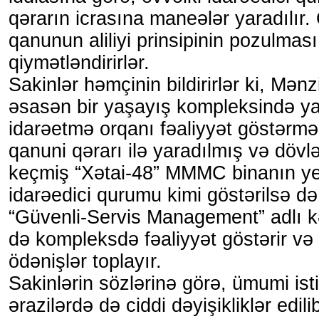
qərarın icrasına maneələr yaradılır.
qanunun aliliyi prinsipinin pozulması
qiymətləndirirlər.
Sakinlər həmçinin bildirirlər ki, Mən
əsasən bir yaşayış kompleksində yal
idarəetmə orqanı fəaliyyət göstərməl
qanuni qərarı ilə yaradılmış və dövl
keçmiş “Xətai-48” MMMC binanın y
idarəedici qurumu kimi göstərilsə də
“Güvenli-Servis Management” adlı kə
də kompleksdə fəaliyyət göstərir və
ödənişlər toplayır.
Sakinlərin sözlərinə görə, ümumi ist
ərazilərdə də ciddi dəyişikliklər edili