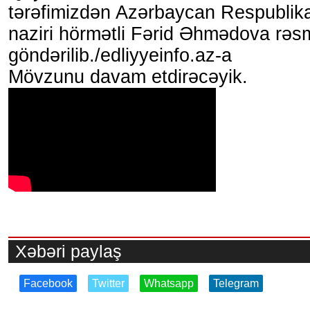
tərəfimizdən Azərbaycan Respublika
naziri hörmətli Fərid Əhmədova rəs
göndərilib./edliyyeinfo.az-a
Mövzunu davam etdirəcəyik.
Xəbəri paylaş
Facebook
Twitter
Whatsapp
Telegram