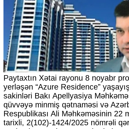
Paytaxtın Xətai rayonu 8 noyabr pr
yerləşən “Azure Residence” yaşayı
sakinləri Bakı Apellyasiya Məhkəmə
qüvvəyə minmiş qətnaməsi və Azər
Respublikası Ali Məhkəməsinin 22 m
tarixli, 2(102)-1424/2025 nömrəli qə