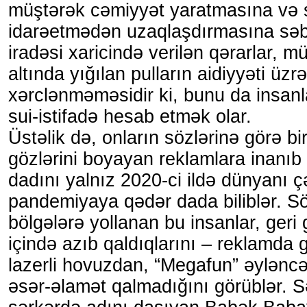
müştərək cəmiyyət yaratmasına və
idarəetmədən uzaqlaşdırmasına səbəb
iradəsi xaricində verilən qərarlar, mü
altında yığılan pulların aidiyyəti üzrə
xərclənməməsidir ki, bunu da insan
sui-istifadə hesab etmək olar.
Üstəlik də, onların sözlərinə görə b
gözlərini boyayan reklamlara inanıb 
dadını yalnız 2020-ci ildə dünyanı 
pandemiyaya qədər dada biliblər. 
bölgələrə yollanan bu insanlar, geri
içində azıb qaldıqlarını – reklamda
lazerli hovuzdan, “Megafun” əylənc
əsər-əlamət qalmadığını görüblər.