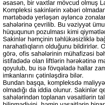
əsasən, bir vaxtlar mövcud olmuş L
Kompleksi sakinlərin xəbəri olmada
mərtəbədə yerləşən əyləncə zonaları
sahələrinə çevrilib. Bu vəziyyət üm
hüququnun pozulması kimi qiymətlənd
Sakinlər həmçinin təhlükəsizliklə bağ
narahatlıqların olduğunu bildirirlər. 
görə, ofis sahələrinin mühafizəsi b
istifadədə olan liftlərin hərəkətinə 
qoyulub, bu isə fövqəladə hallar z
imkanlarını çətinləşdirə bilər.
Bundan başqa, kompleksdə maliyyə ş
olmadığı da iddia olunur. Sakinlər q
sahələrindən toplanan vəsaitlərin tal
bilinmədiyini, həmin vəsaitlərin binan