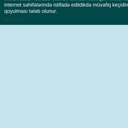
internet səhifələrində istifadə edildikdə müvafiq keçidi
qoyulması tələb olunur.
{sape_links}