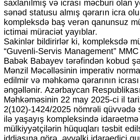
saxlanılmış və icrası məcburi olan 
sənəd statusu almış qərarın icra o
kompleksdə baş verən qanunsuz müd
ictimai müraciət yayıblar.
Sakinlər bildirirlər ki, kompleksdə m
“Guvenli-Servis Management” MMC 
Babək Babayev tərəfindən kobud şək
Mənzil Məcəlləsinin imperativ norma
edilmir və məhkəmə qərarının icrası
əngəllənir. Azərbaycan Respublikası
Məhkəməsinin 22 may 2025-ci il tarix
2(102)-1424/2025 nömrəli qüvvədə s
ilə yaşayış kompleksində idarəetmə
mülkiyyətçilərin hüquqları təsbit edil
iddiasına görə, əvvəlki idarəedici q