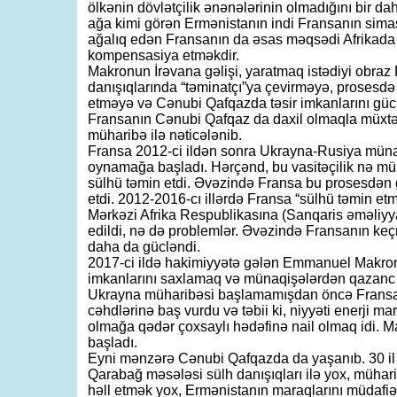
ölkənin dövlətçilik ənənələrinin olmadığını bir d
ağa kimi görən Ermənistanın indi Fransanın simas
ağalıq edən Fransanın da əsas məqsədi Afrikada i
kompensasiya etməkdir.
Makronun İrəvana gəlişi, yaratmaq istədiyi obra
danışıqlarında “təminatçı”ya çevirməyə, prosesdə “
etməyə və Cənubi Qafqazda təsir imkanlarını güc
Fransanın Cənubi Qafqaz da daxil olmaqla müxtəli
müharibə ilə nəticələnib.
Fransa 2012-ci ildən sonra Ukrayna-Rusiya münaqi
oynamağa başladı. Hərçənd, bu vasitəçilik nə mün
sülhü təmin etdi. Əvəzində Fransa bu prosesdən
etdi. 2012-2016-cı illərdə Fransa “sülhü təmin etm
Mərkəzi Afrika Respublikasına (Sanqaris əməliyya
edildi, nə də problemlər. Əvəzində Fransanın keç
daha da gücləndi.
2017-ci ildə hakimiyyətə gələn Emmanuel Makronu
imkanlarını saxlamaq və münaqişələrdən qazanc
Ukrayna müharibəsi başlamamışdan öncə Fransa “
cəhdlərinə baş vurdu və təbii ki, niyyəti enerji m
olmağa qədər çoxsaylı hədəfinə nail olmaq idi. 
başladı.
Eyni mənzərə Cənubi Qafqazda da yaşanıb. 30 il ər
Qarabağ məsələsi sülh danışıqları ilə yox, mühari
həll etmək yox, Ermənistanın maraqlarını müdafiə 