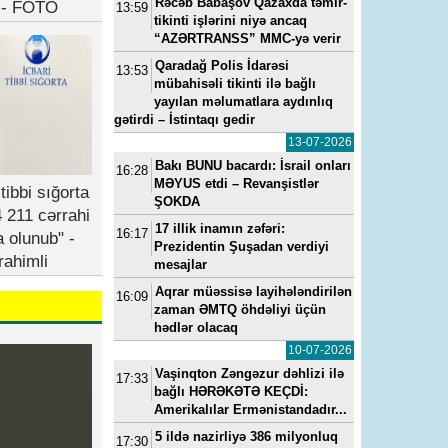
Rəcəb Babaşov Qazaxda təmir-
b - FOTO
13:59
tikinti işlərini niyə ancaq
“AZƏRTRANSS” MMC-yə verir
Qaradağ Polis İdarəsi
13:53
mübahisəli tikinti ilə bağlı
yayılan məlumatlara aydınlıq
gətirdi – İstintaqı gedir
13-07-2026
Bakı BUNU bacardı: İsrail onları
16:28
MƏYUS etdi – Revanşistlər
tibbi sığorta
ŞOKDA
 211 cərrahi
17 illik inamın zəfəri:
16:17
a olunub" -
Prezidentin Şuşadan verdiyi
rahimli
mesajlar
Aqrar müəssisə layihələndirilən
16:09
zaman ƏMTQ öhdəliyi üçün
hədlər olacaq
10-07-2026
Vaşinqton Zəngəzur dəhlizi ilə
17:33
bağlı HƏRƏKƏTƏ KEÇDİ:
Amerikalılar Ermənistandadır...
5 ildə nazirliyə 386 milyonluq
17:30