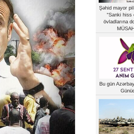
Şəhid mayor pil
“Sanki hiss 
övladlarına d
MÜSAH
Bu gün Azərba
Günü