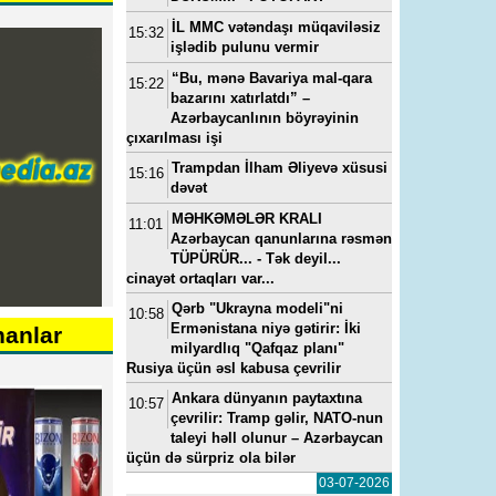
İL MMC vətəndaşı müqaviləsiz
15:32
işlədib pulunu vermir
“Bu, mənə Bavariya mal-qara
15:22
bazarını xatırlatdı” –
Azərbaycanlının böyrəyinin
çıxarılması işi
Trampdan İlham Əliyevə xüsusi
15:16
dəvət
MƏHKƏMƏLƏR KRALI
11:01
Azərbaycan qanunlarına rəsmən
TÜPÜRÜR... - Tək deyil...
cinayət ortaqları var...
Qərb "Ukrayna modeli"ni
10:58
Ermənistana niyə gətirir: İki
nanlar
milyardlıq "Qafqaz planı"
Rusiya üçün əsl kabusa çevrilir
Ankara dünyanın paytaxtına
10:57
çevrilir: Tramp gəlir, NATO-nun
taleyi həll olunur – Azərbaycan
üçün də sürpriz ola bilər
03-07-2026