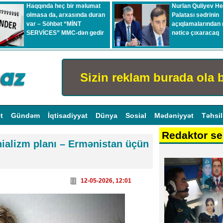
Haqqında heç bir məlumat
Nurlan Quliyev H
olmasa da, arxasında duran
Palatası sədrinin
var – Söhbət “MİNT
açıqlamalarından 
SERVİCES” MMC-dən gedir
nəticə çıxaracaq
Sizin reklam burada ola b
ət
Gündəm
İqtisadiyyat
Dünya
Sosial
Mədəniyyət
Təhsi
Redaktor se
ializm planı – Ermənistan üçün
12-05-2026, 12:01