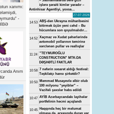
– Satınalmalarda belə gizli
işlərə şəraiti kimlər yaradır –
otun xanımı:
Antinhisar Agentliyi, yoxsa…
eləmişdi,
27-07-2026
oymurdu” -
ABŞ-dən Ukrayna müharibəsini
14:53
İBƏ
bitirmək üçün yeni cəhd – Bu
hücumlara son qoyulmalıdır…
Xaçmaz və Xudat şəhərlərində
14:52
avtomobil yollarının təmirinə
xərclənən pullar və reallıqlar
”TEYMUROĞLU
11:24
CONSTRUCTION” MTK-DA
DƏŞHƏTLİ FAKTLAR
7 nəfərin xəsarət aldığı festival:
10:58
ycanda Anım
Təşkilatçı hansı şirkətdir?
dür
Məmməd Musayevlə əlbir olub
10:50
100 milyonu “yeyiblər” –
Vəzifəli şəxslər həbs edildi
AYİB Azərbaycandakı layihələr
10:47
portfelinin həcmi açıqlandı
Haqqında heç bir məlumat
10:45
olmasa da, arxasında duran var