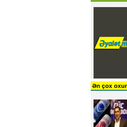
Ən çox oxu