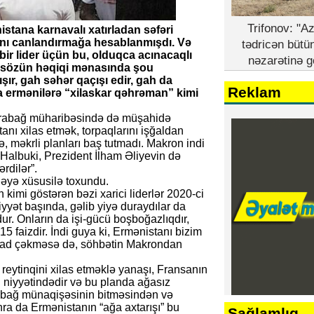
Trifonov: "A
tana karnavalı xatırladan səfəri
ını canlandırmağa hesablanmışdı. Və
tədricən bütü
 bir lider üçün bu, olduqca acınacaqlı
nəzarətinə g
ə sözün həqiqi mənasında şou
ışır, gah səhər qaçışı edir, gah da
Reklam
la ermənilərə “xilaskar qəhrəman” kimi
 Qarabağ müharibəsində də müşahidə
nı xilas etmək, torpaqlarını işğaldan
 məkrli planları baş tutmadı. Makron indi
 Halbuki, Prezident İlham Əliyevin də
rdilər”.
ləyə xüsusilə toxundu.
imi göstərən bəzi xarici liderlər 2020-ci
iyyət başında, gəlib yiyə duraydılar da
. Onların da işi-gücü boşboğazlıqdır,
5 faizdir. İndi guya ki, Ermənistanı bizim
ent ad çəkməsə də, söhbətin Makrondan
eytinqini xilas etməklə yanaşı, Fransanın
 niyyətindədir və bu planda ağasız
abağ münaqişəsinin bitməsindən və
ra da Ermənistanın “ağa axtarışı” bu
Sağlamlıq