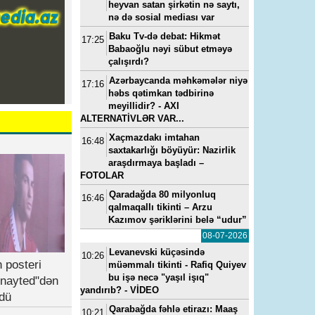
heyvan satan şirkətin nə saytı,
nə də sosial mediası var
Baku Tv-də debat: Hikmət
17:25
Babaoğlu nəyi sübut etməyə
çalışırdı?
23, 11:11
---
15-07-2022, 11:49
---
14-05-2024, 0
a
“Yeni klinika”ya baş həkim
Vüqar Əhmədovun seviml
Azərbaycanda məhkəmələr niyə
17:16
baş
təyin edilib - FOTO
kadrı Elmar Mahmudov
həbs qətimkan tədbirinə
oğluna ən son model “Ra
meyillidir? - AXI
Rover”i hansı pullarla alıb
ALTERNATİVLƏR VAR...
Xaçmazdakı imtahan
16:48
saxtakarlığı böyüyür: Nazirlik
araşdırmaya başladı –
FOTOLAR
Qaradağda 80 milyonluq
16:46
qalmaqallı tikinti – Arzu
Kazımov şəriklərini belə “udur”
08-07-2026
Levanevski küçəsində
10:26
 posteri
müəmmalı tikinti - Rafiq Quiyev
bu işə necə "yaşıl işıq"
nayted"dən
yandırıb? - VİDEO
dü
Qarabağda fəhlə etirazı: Maaş
10:21