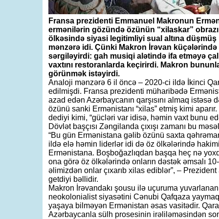
Fransa prezidenti Emmanuel Makronun Ermənis
ermənilərin gözündə özünün “xilaskar” obraz
ölkəsində siyasi legitimliyi sual altına düşmüş
mənzərə idi. Çünki Makron İrəvan küçələrind
sərgiləyirdi: gah musiqi alətində ifa etməyə çal
vaxtını restoranlarda keçirirdi. Makron bunun
görünmək istəyirdi.
Analoji mənzərə 6 il öncə – 2020-ci ildə İkinci
edilmişdi. Fransa prezidenti müharibədə Ermənista
azad edən Azərbaycanın qarşısını almaq istəsə də,
özünü sanki Ermənistanı “xilas” etmiş kimi aparır.
dediyi kimi, “gücləri var idisə, həmin vaxt bunu edə
Dövlət başçısı Zəngilanda çıxışı zamanı bu məsə
“Bu gün Ermənistana gəlib özünü saxta qəhrəman k
ildə elə həmin liderlər idi də öz ölkələrində hakim
Ermənistana. Boşboğazlıqdan başqa heç nə yoxdur
ona görə öz ölkələrində onların dəstək əmsalı 10-1
əlimizdən onlar çıxarıb xilas ediblər”, – Prezid
getdiyi bəllidir.
Makron İrəvandakı şousu ilə uçuruma yuvarlanan r
neokolonialist siyasətini Cənubi Qafqaza yaymaq
yaşaya bilməyən Ermənistan əsas vasitədir. Qar
Azərbaycanla sülh prosesinin irəliləməsindən son