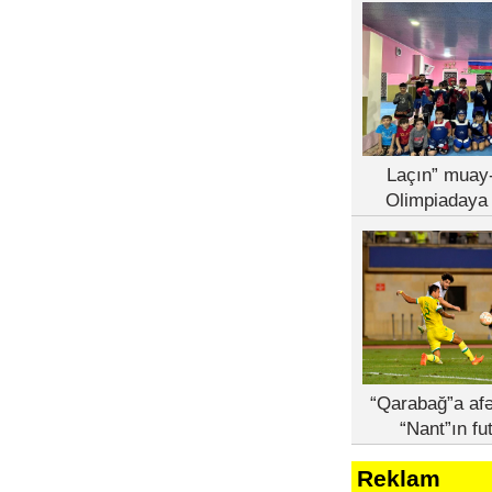
Laçın” muay-
Olimpiadaya 
“Qarabağ”a afə
“Nant”ın fu
Reklam