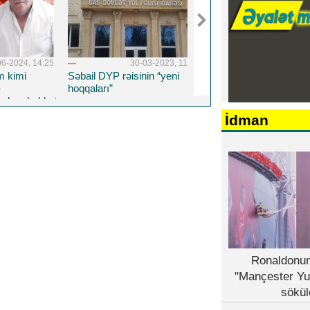
03-2023, 11:41
---
26-08-2022, 14:19
---
5-04-20
in “yeni
Təhsil Nazirliyinin TENDER
Respublika Psixiatriy
HOQQABAZLIĞI...
Xəstəxanasına yeni 
həkim təyin edildi
İdman
Ronaldonun
"Mançester Yu
sökül