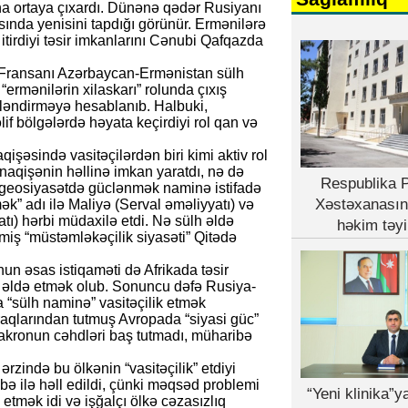
aha ortaya çıxardı. Dünənə qədər Rusiyanı
ında yenisini tapdığı görünür. Ermənilərə
tirdiyi təsir imkanlarını Cənubi Qafqazda
z Fransanı Azərbaycan-Ermənistan sülh
ermənilərin xilaskarı” rolunda çıxış
ləndirməyə hesablanıb. Halbuki,
f bölgələrdə həyata keçirdiyi rol qan və
şəsində vasitəçilərdən biri kimi aktiv rol
aqişənin həllinə imkan yaratdı, nə də
Respublika P
 geosiyasətdə güclənmək naminə istifadə
Xəstəxanasın
ək” adı ilə Maliyə (Serval əməliyyatı) və
tı) hərbi müdaxilə etdi. Nə sülh əldə
həkim təyi
miş “müstəmləkəçilik siyasəti” Qitədə
n əsas istiqaməti də Afrikada təsir
 əldə etmək olub. Sonuncu dəfə Rusiya-
sülh naminə” vasitəçilik etmək
araqlarından tutmuş Avropada “siyasi güc”
Makronun cəhdləri baş tutmadı, müharibə
zində bu ölkənin “vasitəçilik” etdiyi
bə ilə həll edildi, çünki məqsəd problemi
“Yeni klinika”
etmək idi və işğalçı ölkə cəzasızlıq