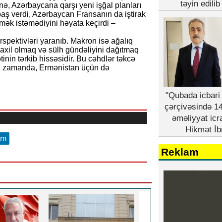
təyin edili
nə, Azərbaycana qarşı yeni işğal planları
 baş verdi, Azərbaycan Fransanın da iştirak
etmək istəmədiyini həyata keçirdi –
spektivləri yaranıb. Makron isə ağalıq
axil olmaq və sülh gündəliyini dağıtmaq
inin tərkib hissəsidir. Bu cəhdlər təkcə
yni zamanda, Ermənistan üçün də
"Qubada icbari 
çərçivəsində 14
əməliyyat icr
Hikmət İb
am
Reklam