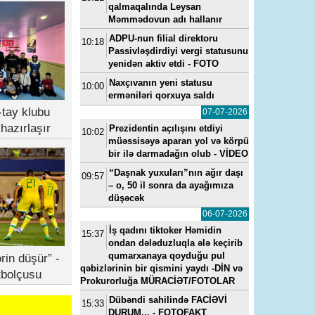
qalmaqalında Leysan
Məmmədovun adı hallanır
ADPU-nun filial direktoru
10:18
Passivləşdirdiyi vergi statusunu
yenidən aktiv etdi - FOTO
Naxçıvanın yeni statusu
10:00
erməniləri qorxuya saldı
tay klubu
07-07-2026
hazırlaşır
Prezidentin açılışını etdiyi
10:02
müəssisəyə aparan yol və körpü
bir ilə darmadağın olub - VİDEO
“Daşnak yuxuları”nın ağır daşı
09:57
– o, 50 il sonra da ayağımıza
düşəcək
06-07-2026
İş qadını tiktoker Həmidin
15:37
ondan dələduzluqla ələ keçirib
qumarxanaya qoyduğu pul
rin düşür” -
qəbizlərinin bir qismini yaydı -DİN və
tbolçusu
Prokurorluğa MÜRACİƏT/FOTOLAR
Dübəndi sahilində FACİƏVİ
15:33
DURUM... - FOTOFAKT