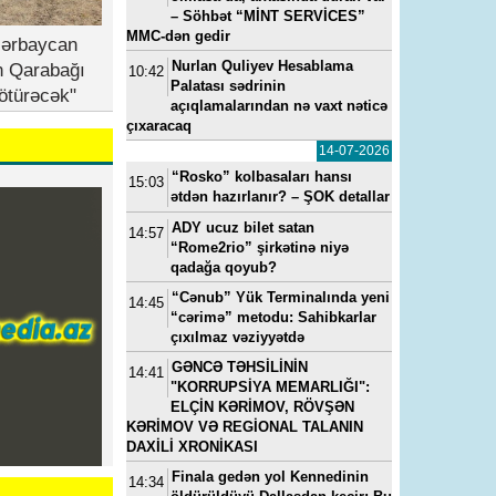
– Söhbət “MİNT SERVİCES”
MMC-dən gedir
zərbaycan
Nurlan Quliyev Hesablama
n Qarabağı
10:42
Palatası sədrinin
ötürəcək"
açıqlamalarından nə vaxt nəticə
çıxaracaq
14-07-2026
“Rosko” kolbasaları hansı
15:03
ətdən hazırlanır? – ŞOK detallar
ADY ucuz bilet satan
14:57
“Rome2rio” şirkətinə niyə
qadağa qoyub?
“Cənub” Yük Terminalında yeni
14:45
“cərimə” metodu: Sahibkarlar
çıxılmaz vəziyyətdə
GƏNCƏ TƏHSİLİNİN
14:41
"KORRUPSİYA MEMARLIĞI":
ELÇİN KƏRİMOV, RÖVŞƏN
KƏRİMOV VƏ REGİONAL TALANIN
DAXİLİ XRONİKASI
Finala gedən yol Kennedinin
14:34