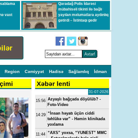
esablama
Qaradağ Polis İdarəsi
mübahisəli tikinti ilə bağlı
nə vaxt
yayılan məlumatlara aydınlıq
gətirdi – İstintaqı gedir
ilər
l
Region
Cəmiyyət
Hadisə
Sağlamlıq
İdman
çimi
Xəbər lenti
31-07-2026
Azyaşlı bağçada döyülüb? -
15:56
Foto-Video
“İnsan həyatı üçün ciddi
14:29
təhlükə var” - Həmin klinikada
yoxlama
“AXS” yoxsa, “YUNEST” MMC
11:44