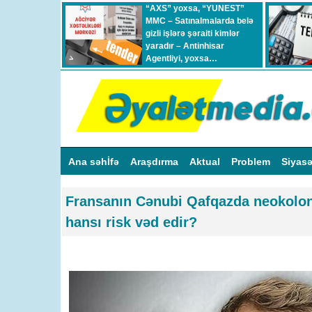
“AXS” yoxsa, “YUNEST”
MMC – Satınalmalarda belə
gizli işlərə şəraiti kimlər
yaradır – Antinhisar
Agentliyi, yoxsa…
Ana səhİfə
Araşdırma
Aktual
Problem
Siyas
Fransanın Cənubi Qafqazda neokolon
hansı risk vəd edir?