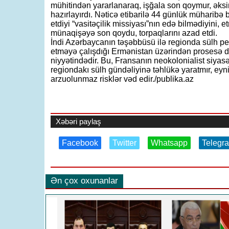
mühitindən yararlanaraq, işğala son qoymur, əksi
hazırlayırdı. Nəticə etibarilə 44 günlük müharibə
etdiyi “vasitəçilik missiyası”nın edə bilmədiyini, 
münaqişəyə son qoydu, torpaqlarını azad etdi.
İndi Azərbaycanın təşəbbüsü ilə regionda sülh per
etməyə çalışdığı Ermənistan üzərindən prosesə d
niyyətindədir. Bu, Fransanın neokolonialist siyasət
regiondakı sülh gündəliyinə təhlükə yaratmır, e
arzuolunmaz risklər vəd edir./publika.az
Xəbəri paylaş
Facebook
Twitter
Whatsapp
Telegr
Ən çox oxunanlar