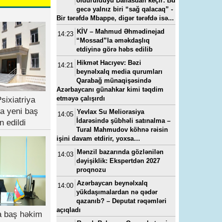
öldürüldüyü Dallasdan keçir: Bu
gecə yalnız biri “sağ qalacaq” -
Bir tərəfdə Mbappe, digər tərəfdə isə...
KİV – Mahmud Əhmədinejad
14:23
“Mossad”la əməkdaşlıq
etdiyinə görə həbs edilib
Hikmət Hacıyev: Bəzi
14:21
beynəlxalq media qurumları
Qarabağ münaqişəsində
Azərbaycanı günahkar kimi təqdim
etməyə çalışırdı
sixiatriya
a yeni baş
Yevlax Su Meliorasiya
14:05
İdarəsində şübhəli satınalma –
n edildi
Tural Mahmudov köhnə rəisin
işini davam etdirir, yoxsa…
Mənzil bazarında gözlənilən
14:03
dəyişiklik: Ekspertdən 2027
proqnozu
Azərbaycan beynəlxalq
14:00
yükdaşımalardan nə qədər
qazanıb? – Deputat rəqəmləri
açıqladı
ya baş həkim