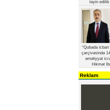
təyin edili
"Qubada icbari 
çərçivəsində 14
əməliyyat icr
Hikmət İb
Reklam