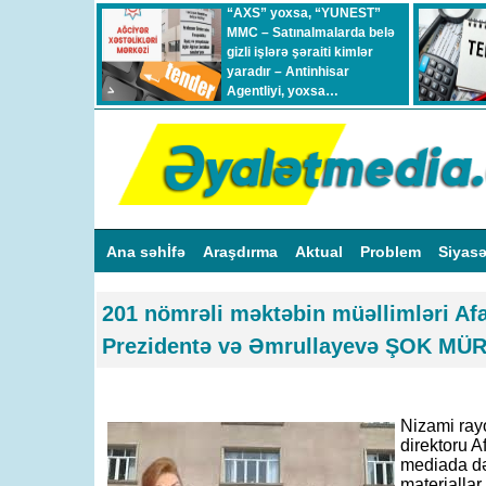
“AXS” yoxsa, “YUNEST”
MMC – Satınalmalarda belə
gizli işlərə şəraiti kimlər
yaradır – Antinhisar
Agentliyi, yoxsa…
Ana səhİfə
Araşdırma
Aktual
Problem
Siyas
201 nömrəli məktəbin müəllimləri Af
Prezidentə və Əmrullayevə ŞOK MÜ
Nizami ray
direktoru A
mediada də
materiallar