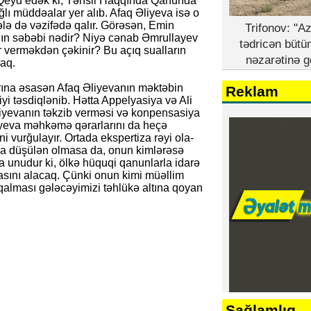
. Qeyd edək ki, Təhsil Haqqında Qanunda
ağlı müddəalar yer alıb. Afaq Əliyeva isə o
lə də vəzifədə qalır. Görəsən, Emin
Trifonov: "A
nın səbəbi nədir? Niyə cənab Əmrullayev
tədricən bütü
r verməkdən çəkinir? Bu açıq sualların
nəzarətinə g
caq.
na əsasən Afaq Əliyevanın məktəbin
Reklam
yi təsdiqlənib. Hətta Appelyasiya və Ali
iyevanın təkzib verməsi və konpensasiya
liyeva məhkəmə qərarlarını da heçə
ni vurğulayır. Ortada ekspertiza rəyi ola-
şa düşülən olmasa da, onun kimlərəsə
a unudur ki, ölkə hüquqi qanunlarla idarə
asını alacaq. Çünki onun kimi müəllim
 qalması gələcəyimizi təhlükə altına qoyan
Sağlamlıq