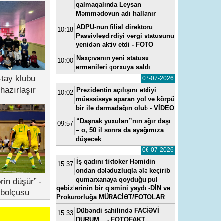
qalmaqalında Leysan
Məmmədovun adı hallanır
ADPU-nun filial direktoru
10:18
Passivləşdirdiyi vergi statusunu
yenidən aktiv etdi - FOTO
Naxçıvanın yeni statusu
10:00
erməniləri qorxuya saldı
tay klubu
07-07-2026
hazırlaşır
Prezidentin açılışını etdiyi
10:02
müəssisəyə aparan yol və körpü
bir ilə darmadağın olub - VİDEO
“Daşnak yuxuları”nın ağır daşı
09:57
– o, 50 il sonra da ayağımıza
düşəcək
06-07-2026
İş qadını tiktoker Həmidin
15:37
ondan dələduzluqla ələ keçirib
qumarxanaya qoyduğu pul
rin düşür” -
qəbizlərinin bir qismini yaydı -DİN və
tbolçusu
Prokurorluğa MÜRACİƏT/FOTOLAR
Dübəndi sahilində FACİƏVİ
15:33
DURUM... - FOTOFAKT