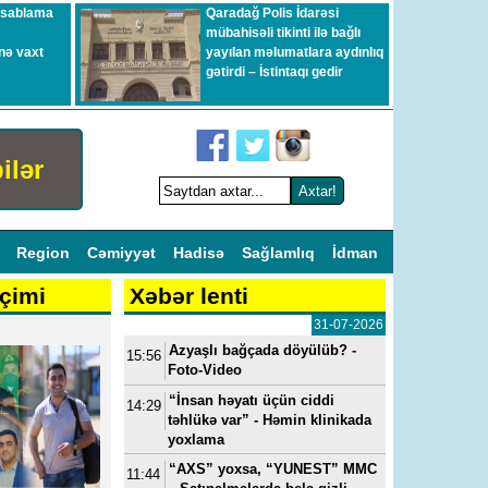
esablama
Qaradağ Polis İdarəsi
mübahisəli tikinti ilə bağlı
nə vaxt
yayılan məlumatlara aydınlıq
gətirdi – İstintaqı gedir
ilər
l
Region
Cəmiyyət
Hadisə
Sağlamlıq
İdman
çimi
Xəbər lenti
31-07-2026
Azyaşlı bağçada döyülüb? -
15:56
Foto-Video
“İnsan həyatı üçün ciddi
14:29
təhlükə var” - Həmin klinikada
yoxlama
“AXS” yoxsa, “YUNEST” MMC
11:44