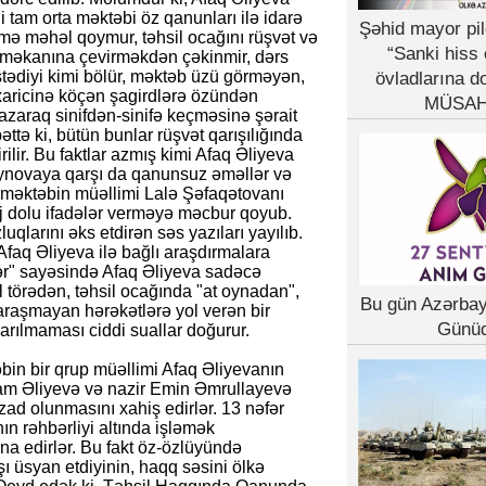
 tam orta məktəbi öz qanunları ilə idarə
Şəhid mayor pil
imə məhəl qoymur, təhsil ocağını rüşvət və
“Sanki hiss 
 məkanına çevirməkdən çəkinmir, dərs
istədiyi kimi bölür, məktəb üzü görməyən,
övladlarına d
 xaricinə köçən şagirdlərə özündən
MÜSAH
azaraq sinifdən-sinifə keçməsinə şərait
bəttə ki, bütün bunlar rüşvət qarışılığında
rilir. Bu faktlar azmış kimi Afaq Əliyeva
eynovaya qarşı da qanunsuz əməllər və
a məktəbin müəllimi Lalə Şəfaqətovanı
j dolu ifadələr verməyə məcbur qoyub.
qlarını əks etdirən səs yazıları yayılıb.
Afaq Əliyeva ilə bağlı araşdırmalara
lər" sayəsində Afaq Əliyeva sadəcə
 törədən, təhsil ocağında "at oynadan",
Bu gün Azərba
yaraşmayan hərəkətlərə yol verən bir
Günü
arılmaması ciddi suallar doğurur.
əbin bir qrup müəllimi Afaq Əliyevanın
ham Əliyevə və nazir Emin Əmrullayevə
ad olunmasını xahiş edirlər. 13 nəfər
ın rəhbərliyi altında işləmək
ina edirlər. Bu fakt öz-özlüyündə
ı üsyan etdiyinin, haqq səsini ölkə