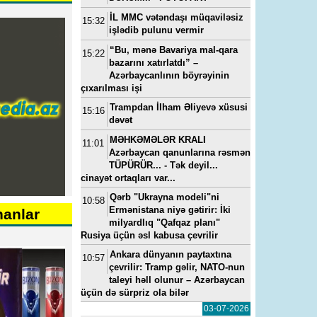
İL MMC vətəndaşı müqaviləsiz
15:32
işlədib pulunu vermir
“Bu, mənə Bavariya mal-qara
15:22
bazarını xatırlatdı” –
Azərbaycanlının böyrəyinin
çıxarılması işi
Trampdan İlham Əliyevə xüsusi
15:16
dəvət
MƏHKƏMƏLƏR KRALI
11:01
Azərbaycan qanunlarına rəsmən
TÜPÜRÜR... - Tək deyil...
cinayət ortaqları var...
Qərb "Ukrayna modeli"ni
10:58
Ermənistana niyə gətirir: İki
nanlar
milyardlıq "Qafqaz planı"
Rusiya üçün əsl kabusa çevrilir
Ankara dünyanın paytaxtına
10:57
çevrilir: Tramp gəlir, NATO-nun
taleyi həll olunur – Azərbaycan
üçün də sürpriz ola bilər
03-07-2026