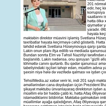
201 nömrəli
edir, heç k
korrupsiya
saatlarını 
hətta ölkə
qiymətlər y
yaradır. Əl
həyata keçi
məktəbin direktor müavini işləmiş Svetlana Hüs
təxribatlar həyata keçirməyə cəhd göstərib. Hətt
təhdid edərək Svetlana Hüseynovaya qarşı şanta
Lakin onun planı ifşa edilib və mediada qanunsuzlu
Bundan sonrta Elm və Təhsil Nazirliyi tərəfindən 
başlanılıb. Lakin nədənsə, onu qoruyan "gizlli əl
töhmətlə canını qurtarıb. Bu qədər qanunsuz əməl
tabeliyindəki işçiləri təhqir edən, müəllim adına 
şəxsin niyə hələ də vəzifədə qalması və işdən çıx
TehsilMedia.az xəbər verir ki, indi 201 saylı məkt
əməllərindən cana doyduqları üçün Prezident İl
şikayət məktubu ünvanlayaraq direktorun işdən az
müəllim elə bir həddə çatıb ki, hətta Afaq Əliyevan
istəmədiklərini bildirirlər. Məktəbə gəlməkdən imt
müəllimlər ayağa qalxdığının, Afaq Əliyevaya qarş