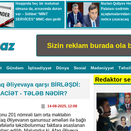
Haqqında heç bir məlumat
Nurlan Quliyev H
olmasa da, arxasında duran
Palatası sədrinin
var – Söhbət “MİNT
açıqlamalarından 
SERVİCES” MMC-dən gedir
nəticə çıxaracaq
Sizin reklam burada ola b
ət
Gündəm
İqtisadiyyat
Dünya
Sosial
Mədəniyyət
Təhsi
Redaktor se
aq Əliyevaya qarşı BİRLƏŞDİ:
RACİƏT - TƏLƏB NƏDİR?
14-08-2025, 12:08
onu 201 nömrəli tam orta məktəbin
faq Əliyevanın qanunsuz əməlləri ilə bağlı
fələrlə təkzibolunmaz faktlara əsaslanan
 dərc edilib. Məlumdur ki, Afaq Əliyeva