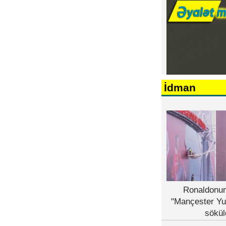
İdman
Ronaldonun
"Mançester Yu
sökül