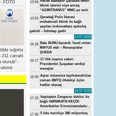
Rəcəb Babaşov Qazaxda təmir-
b - FOTO
13:59
tikinti işlərini niyə ancaq
“AZƏRTRANSS” MMC-yə verir
Qaradağ Polis İdarəsi
13:53
mübahisəli tikinti ilə bağlı
yayılan məlumatlara aydınlıq
gətirdi – İstintaqı gedir
13-07-2026
Bakı BUNU bacardı: İsrail onları
16:28
MƏYUS etdi – Revanşistlər
tibbi sığorta
ŞOKDA
 211 cərrahi
17 illik inamın zəfəri:
16:17
a olunub" -
Prezidentin Şuşadan verdiyi
rahimli
mesajlar
Aqrar müəssisə layihələndirilən
16:09
zaman ƏMTQ öhdəliyi üçün
hədlər olacaq
10-07-2026
Vaşinqton Zəngəzur dəhlizi ilə
17:33
bağlı HƏRƏKƏTƏ KEÇDİ:
Amerikalılar Ermənistandadır...
5 ildə nazirliyə 386 milyonluq
17:30