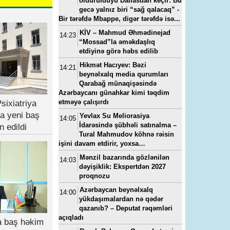
öldürüldüyü Dallasdan keçir: Bu
gecə yalnız biri “sağ qalacaq” -
Bir tərəfdə Mbappe, digər tərəfdə isə...
KİV – Mahmud Əhmədinejad
14:23
“Mossad”la əməkdaşlıq
etdiyinə görə həbs edilib
Hikmət Hacıyev: Bəzi
14:21
beynəlxalq media qurumları
Qarabağ münaqişəsində
Azərbaycanı günahkar kimi təqdim
etməyə çalışırdı
sixiatriya
a yeni baş
Yevlax Su Meliorasiya
14:05
İdarəsində şübhəli satınalma –
n edildi
Tural Mahmudov köhnə rəisin
işini davam etdirir, yoxsa…
Mənzil bazarında gözlənilən
14:03
dəyişiklik: Ekspertdən 2027
23, 11:11
---
15-07-2022, 11:49
---
14-05-2024, 0
proqnozu
a
“Yeni klinika”ya baş həkim
Vüqar Əhmədovun seviml
baş
təyin edilib - FOTO
kadrı Elmar Mahmudov
Azərbaycan beynəlxalq
14:00
oğluna ən son model “Ra
yükdaşımalardan nə qədər
Rover”i hansı pullarla alıb
qazanıb? – Deputat rəqəmləri
açıqladı
ya baş həkim