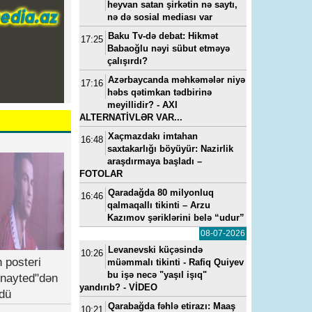
heyvan satan şirkətin nə saytı,
nə də sosial mediası var
Baku Tv-də debat: Hikmət
17:25
Babaoğlu nəyi sübut etməyə
çalışırdı?
Azərbaycanda məhkəmələr niyə
17:16
həbs qətimkan tədbirinə
meyillidir? - AXI
ALTERNATİVLƏR VAR...
Xaçmazdakı imtahan
16:48
saxtakarlığı böyüyür: Nazirlik
araşdırmaya başladı –
FOTOLAR
Qaradağda 80 milyonluq
16:46
qalmaqallı tikinti – Arzu
Kazımov şəriklərini belə “udur”
08-07-2026
Levanevski küçəsində
10:26
 posteri
müəmmalı tikinti - Rafiq Quiyev
bu işə necə "yaşıl işıq"
nayted"dən
yandırıb? - VİDEO
dü
Qarabağda fəhlə etirazı: Maaş
10:21