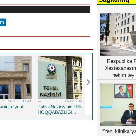
am
Respublika P
Xəstəxanasın
həkim təyi
03-2023, 11:41
---
26-08-2022, 14:19
---
5-04-20
in “yeni
Təhsil Nazirliyinin TENDER
Respublika Psixiatriy
HOQQABAZLIĞI...
Xəstəxanasına yeni 
həkim təyin edildi
“Yeni klinika”