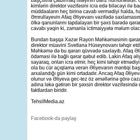
başçısına çatdırmaq istəyinin bariz nümunəsidir
kimlərin direktor vəzifəsini icra edə biləcəyi ilə b
müddəaların heç birinə cavab vermədiyi halda, hə
Əmrullayevin Afaq Əliyevanı vəzifədə saxlaması
ölkə qanunlarını tapdalayan bir şəxs barədə qəra
cavabı yəqin ki, zamanla ictimaiyyətə məlum ola
Bundan başqa Xəzər Rayon Məhkəməsinin qərarı
direktor müavini Svetlana Hüseynovanı təhqir etdi
Məhkəmə də bu qərarı qüvvədə saxlayıb. Afaq Əl
ödəməsi ilə bağlı qərar qəbul edib. Lakin Afaq ə
sayaraq, onları icra etmir, heç kimi təhqir etmədiyi
ola bu cür açıqlama verən Əliyevanın məntiqi ba
arxalandığı gün kimi ortadadır. Ancaq Afaq Əliyev
olunur və Əliyeva gec-tez öz əməllərinə görə cəz
adına ləkə gətirən bir şəxsin direktor vəzifəsində
faktlardan biridir.
TehsilMedia.az
Facebook-da paylaş