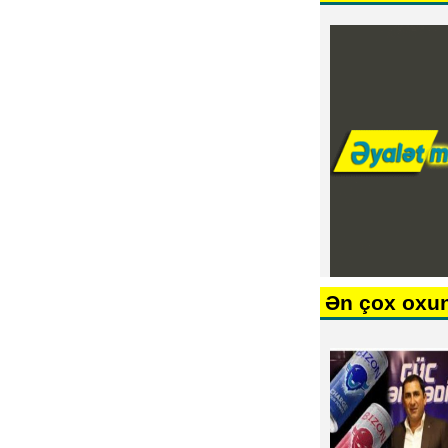
Ən çox oxu