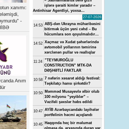
– Satınalmalarda belə gizli
işlərə şəraiti kimlər yaradır –
otun xanımı:
Antinhisar Agentliyi, yoxsa…
eləmişdi,
27-07-2026
oymurdu” -
ABŞ-dən Ukrayna müharibəsini
14:53
İBƏ
bitirmək üçün yeni cəhd – Bu
hücumlara son qoyulmalıdır…
Xaçmaz və Xudat şəhərlərində
14:52
avtomobil yollarının təmirinə
xərclənən pullar və reallıqlar
”TEYMUROĞLU
11:24
CONSTRUCTION” MTK-DA
DƏŞHƏTLİ FAKTLAR
7 nəfərin xəsarət aldığı festival:
10:58
ycanda Anım
Təşkilatçı hansı şirkətdir?
dür
Məmməd Musayevlə əlbir olub
10:50
100 milyonu “yeyiblər” –
Vəzifəli şəxslər həbs edildi
AYİB Azərbaycandakı layihələr
10:47
portfelinin həcmi açıqlandı
Haqqında heç bir məlumat
10:45
olmasa da, arxasında duran var