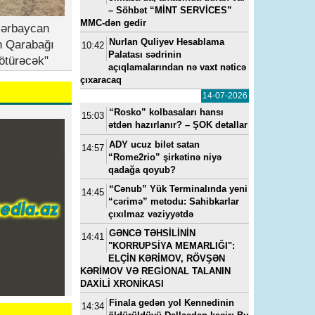
– Söhbət “MİNT SERVİCES”
MMC-dən gedir
zərbaycan
Nurlan Quliyev Hesablama
n Qarabağı
10:42
Palatası sədrinin
ötürəcək"
açıqlamalarından nə vaxt nəticə
çıxaracaq
14-07-2026
“Rosko” kolbasaları hansı
15:03
ətdən hazırlanır? – ŞOK detallar
ADY ucuz bilet satan
14:57
“Rome2rio” şirkətinə niyə
qadağa qoyub?
“Cənub” Yük Terminalında yeni
14:45
“cərimə” metodu: Sahibkarlar
çıxılmaz vəziyyətdə
GƏNCƏ TƏHSİLİNİN
14:41
"KORRUPSİYA MEMARLIĞI":
ELÇİN KƏRİMOV, RÖVŞƏN
KƏRİMOV VƏ REGİONAL TALANIN
DAXİLİ XRONİKASI
Finala gedən yol Kennedinin
14:34