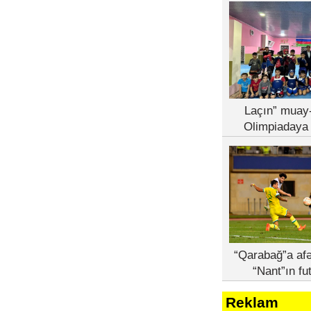
Laçın” muay-
Olimpiadaya 
“Qarabağ”a afə
“Nant”ın fu
Reklam