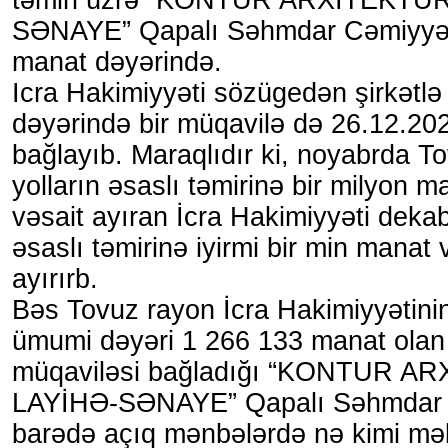
SƏNAYE” Qapalı Səhmdar Cəmiyyəti
manat dəyərində.
Icra Hakimiyyəti sözügedən şirkətl
dəyərində bir müqavilə də 26.12.202
bağlayıb. Maraqlıdır ki, noyabrda 
yolların əsaslı təmirinə bir milyon 
vəsait ayıran İcra Hakimiyyəti deka
əsaslı təmirinə iyirmi bir min manat 
ayırırb.
Bəs Tovuz rayon İcra Hakimiyyətini
ümumi dəyəri 1 266 133 manat olan 
müqaviləsi bağladığı “KONTUR A
LAYİHƏ-SƏNAYE” Qapalı Səhmdar 
barədə açıq mənbələrdə nə kimi mə