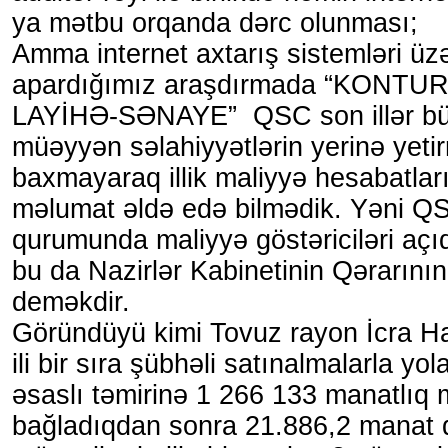
ya mətbu orqanda dərc olunması;
Amma internet axtarış sistemləri üz
apardığımız araşdırmada “KONT
LAYİHƏ-SƏNAYE” QSC son illər b
müəyyən səlahiyyətlərin yerinə yeti
baxmayaraq illik maliyyə hesabatlar
məlumat əldə edə bilmədik. Yəni Q
qurumunda maliyyə göstəriciləri açı
bu da Nazirlər Kabinetinin Qərarını
deməkdir.
Göründüyü kimi Tovuz rayon İcra Ha
ili bir sıra şübhəli satınalmalarla yol
əsaslı təmirinə 1 266 133 manatlıq 
bağladıqdan sonra 21.886,2 manat d