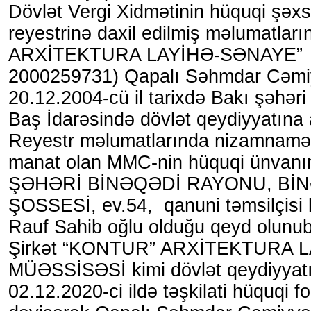
Dövlət Vergi Xidmətinin hüquqi şəxsl
reyestrinə daxil edilmiş məlumatl
ARXİTEKTURA LAYİHƏ-SƏNAYE”
2000259731) Qapalı Səhmdar Cəmiy
20.12.2004-cü il tarixdə Bakı şəhəri 
Baş İdarəsində dövlət qeydiyyatına al
Reyestr məlumatlarında nizamnamə 
manat olan MMC-nin hüquqi ünvanı
ŞƏHƏRİ BİNƏQƏDİ RAYONU, Bİ
ŞOSSESİ, ev.54, qanuni təmsilçisi 
Rauf Sahib oğlu olduğu qeyd olunub
Şirkət “KONTUR” ARXİTEKTURA 
MÜƏSSİSƏSİ kimi dövlət qeydiyyatı
02.12.2020-ci ildə təşkilati hüquqi f