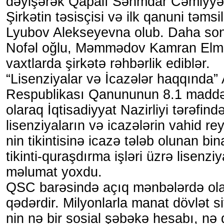
dəyişərək Qapalı Səhmdar Cəmiyyəti
Şirkətin təsisçisi və ilk qanuni təms
Lyubov Alekseyevna olub. Daha son
Nofəl oğlu, Məmmədov Kamran Elman
vaxtlarda şirkətə rəhbərlik ediblər.
“Lisenziyalar və İcazələr haqqında
Respublikası Qanununun 8.1 madd
olaraq İqtisadiyyat Nazirliyi tərəfind
lisenziyaların və icazələrin vahid r
nin tikintisinə icazə tələb olunan bi
tikinti-quraşdırma işləri üzrə lisenz
məlumat yoxdu.
QSC barəsində açıq mənbələrdə ola
qədərdir. Milyonlarla manat dövlət s
nin nə bir sosial şəbəkə hesabı, nə 