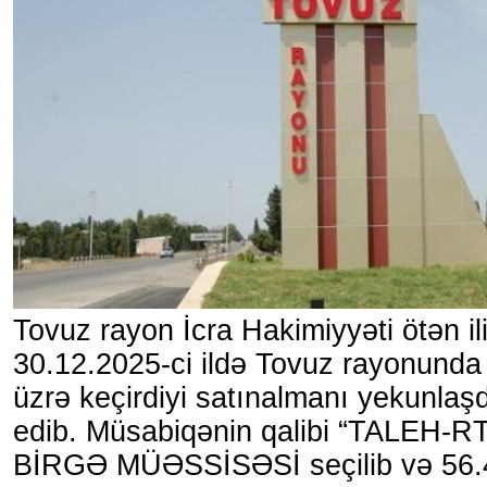
Tovuz rayon İcra Hakimiyyəti ötən i
30.12.2025-ci ildə Tovuz rayonunda a
üzrə keçirdiyi satınalmanı yekunlaşd
edib. Müsabiqənin qalibi “TALEH
BİRGƏ MÜƏSSİSƏSİ seçilib və 56.