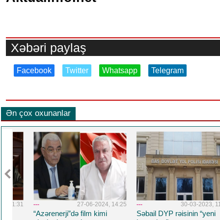
Xəbəri paylaş
Facebook
Twitter
Whatsapp
Telegram
Ən çox oxunanlar
1:31
---
27-06-2024, 14:25
---
30-03-2023, 11:41
“Azərenerji”də film kimi
Səbail DYP rəisinin “yeni