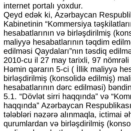
internet portalı yoxdur.
Qeyd edək ki, Azərbaycan Respublik
Kabinetinin “Kommersiya təşkilatların
hesabatlarının və birləşdirilmiş (kon
maliyyə hesabatlarının təqdim edilm
edilməsi Qaydaları”nın təsdiq edilm
2010-cu il 27 may tarixli, 97 nömrəli 
Həmin qərarın 5-ci ( İllik maliyyə he
birləşdirilmiş (konsolidə edilmiş) ma
hesabatlarının dərc edilməsi) bəndind
5.1. “Dövlət sirri haqqında” və “Kom
haqqında” Azərbaycan Respublikası
tələbləri nəzərə alınmaqla, ictimai ə
qurumlardan və birləşdirilmiş (konso