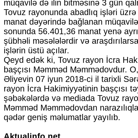
müqavilə də ilin bitməsinə 3 gün qal
Tovuz rayonunda abadlıq işləri üzr
manat dəyərində bağlanan müqaviləd
sonunda 56.401,36 manat yenə ayrıl
şübhəli məsələlərdir və araşdırılarsa
işlərin üstü açılar.
Qeyd edək ki, Tovuz rayon İcra Hak
başçısı Məmməd Məmmədovdur. O, 
Əliyevin 07 iyun 2018-ci il tarixli S
rayon İcra Hakimiyyətinin başçısı təy
şəbəkələrdə və mediada Tovuz rayon
Məmməd Məmmədovdan narazılıqlar 
qədər geniş məlumatlar yayılıb.
Aktualinfo.net