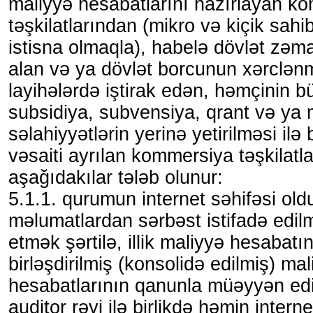
maliyyə hesabatlarını hazırlayan k
təşkilatlarından (mikro və kiçik sahi
istisna olmaqla), habelə dövlət zəman
alan və ya dövlət borcunun xərclənm
layihələrdə iştirak edən, həmçinin 
subsidiya, subvensiya, qrant və ya
səlahiyyətlərin yerinə yetirilməsi ilə
vəsaiti ayrılan kommersiya təşkilat
aşağıdakılar tələb olunur:
5.1.1. qurumun internet səhifəsi ol
məlumatlardan sərbəst istifadə edil
etmək şərtilə, illik maliyyə hesabatı
birləşdirilmiş (konsolidə edilmiş) ma
hesabatlarının qanunla müəyyən edi
auditor rəyi ilə birlikdə həmin intern