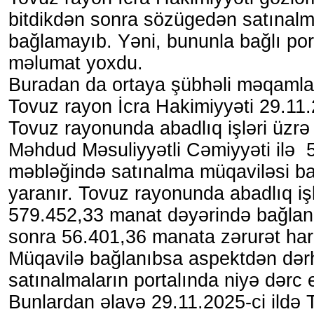
bitdikdən sonra sözügedən satınal
bağlamayıb. Yəni, bununla bağlı por
məlumat yoxdu.
Buradan da ortaya şübhəli məqamlar 
Tovuz rayon İcra Hakimiyyəti 29.11.
Tovuz rayonunda abadlıq işləri üzr
Məhdud Məsuliyyətli Cəmiyyəti ilə
məbləğində satınalma müqaviləsi ba
yaranır. Tovuz rayonunda abadlıq işl
579.452,33 manat dəyərində bağla
sonra 56.401,36 manata zərurət ha
Müqavilə bağlanıbsa aspektdən dər
satınalmaların portalında niyə dərc 
Bunlardan əlavə 29.11.2025-ci ildə 