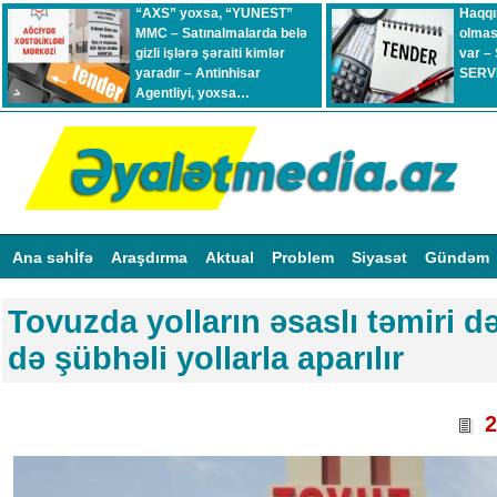
“AXS” yoxsa, “YUNEST”
Haqqı
MMC – Satınalmalarda belə
olmas
gizli işlərə şəraiti kimlər
var –
yaradır – Antinhisar
SERVİ
Agentliyi, yoxsa…
Ana səhİfə
Araşdırma
Aktual
Problem
Siyasət
Gündəm
Tovuzda yolların əsaslı təmiri də
də şübhəli yollarla aparılır
2