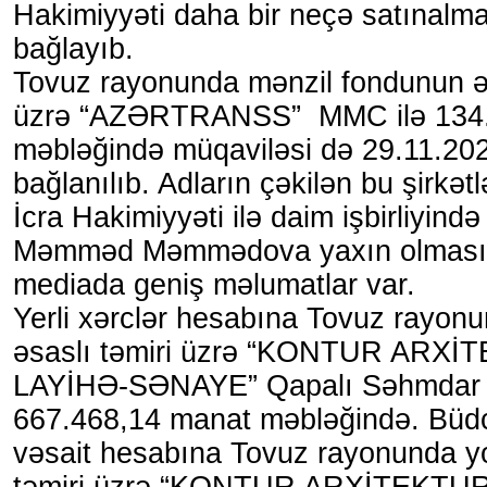
Hakimiyyəti daha bir neçə satınalm
bağlayıb.
Tovuz rayonunda mənzil fondunun əsa
üzrə “AZƏRTRANSS” MMC ilə 134.
məbləğində müqaviləsi də 29.11.2025
bağlanılıb. Adların çəkilən bu şirkət
İcra Hakimiyyəti ilə daim işbirliyind
Məmməd Məmmədova yaxın olması i
mediada geniş məlumatlar var.
Yerli xərclər hesabına Tovuz rayonu
əsaslı təmiri üzrə “KONTUR ARX
LAYİHƏ-SƏNAYE” Qapalı Səhmdar C
667.468,14 manat məbləğində. Büd
vəsait hesabına Tovuz rayonunda yol
təmiri üzrə “KONTUR ARXİTEKTU