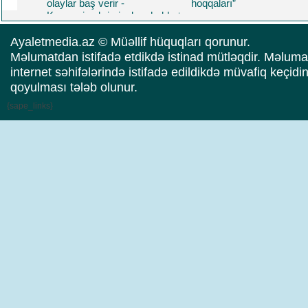
olaylar baş verir -
hoqqaları”
Korrupsiya,kriminal,məhəbbət
və daha nələr.. Üzeyir
Yusifovun "Məcnun"u
Ayaletmedia.az © Müəllif hüquqları qorunur.
oynadığı filmdə Baba
Məlumatdan istifadə etdikdə istinad mütləqdir. Məluma
Rzayev də baş roldadı
internet səhifələrində istifadə edildikdə müvafiq keçidi
qoyulması tələb olunur.
{sape_links}