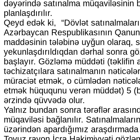
dəyərində satınalma müqaviləsinin 
planlaşdırılır.
Qeyd edək ki, “Dövlət satınalmalar
Azərbaycan Respublikasının Qanun
maddəsinin tələbinə uyğun olaraq, 
yekunlaşdırıldıqdan dərhal sonra 
başlayır. Gözləmə müddəti (təklifin
təchizatçılara satınalmanın nəticələri
müraciət etmək, o cümlədən nəticəl
etmək hüququnu verən müddət) 5 (b
ərzində qüvvədə olur.
Yalnız bundan sonra tərəflər arasın
müqaviləsi bağlanılır. Satınalmaların
üzərindən apardığımız araşdırmada 
Tovuz rayon İcra Hakimiyyəti gözlə