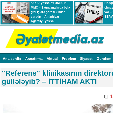
“AXS” yoxsa, “YUNEST”
Haqqı
MMC – Satınalmalarda belə
olmas
gizli işlərə şəraiti kimlər
var –
yaradır – Antinhisar
SERVİ
Agentliyi, yoxsa…
Ana səhİfə
Araşdırma
Aktual
Problem
Siyasət
Gündəm
"Referens" klinikasının direktor
güllələyib? – İTTİHAM AKTI
1