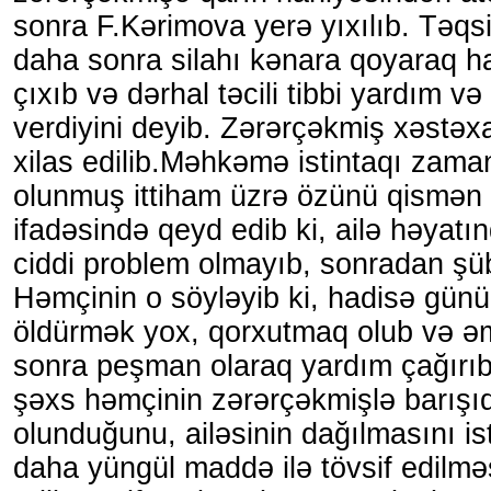
sonra F.Kərimova yerə yıxılıb. Təqsi
daha sonra silahı kənara qoyaraq h
çıxıb və dərhal təcili tibbi yardım v
verdiyini deyib. Zərərçəkmiş xəstəx
xilas edilib.Məhkəmə istintaqı zama
olunmuş ittiham üzrə özünü qismən tə
ifadəsində qeyd edib ki, ailə həyat
ciddi problem olmayıb, sonradan şü
Həmçinin o söyləyib ki, hadisə gün
öldürmək yox, qorxutmaq olub və ə
sonra peşman olaraq yardım çağırıb.
şəxs həmçinin zərərçəkmişlə barışı
olunduğunu, ailəsinin dağılmasını is
daha yüngül maddə ilə tövsif edilmə