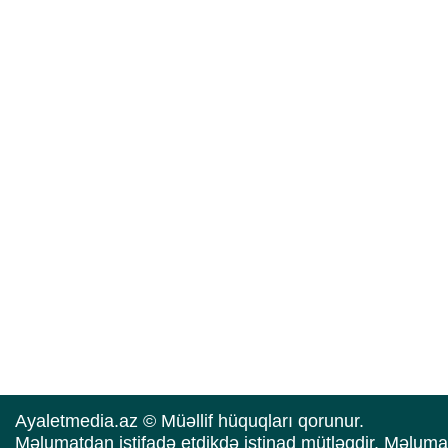
Ayaletmedia.az © Müəllif hüquqları qorunur.
Məlumatdan istifadə etdikdə istinad mütləqdir. Məluma