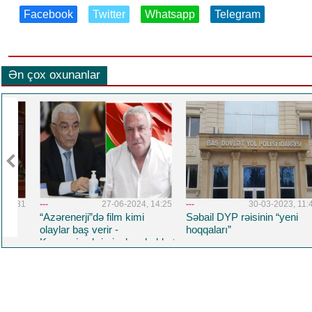
Facebook
Twitter
Whatsapp
Telegram
Ən çox oxunanlar
1:31
---
27-06-2024, 14:25
---
30-03-2023, 11:41
“Azərenerji”də film kimi
Səbail DYP rəisinin “yeni
olaylar baş verir -
hoqqaları”
Korrupsiya,kriminal,məhəbbət
və daha nələr.. Üzeyir
Yusifovun "Məcnun"u
oynadığı filmdə Baba
Rzayev də baş roldadı