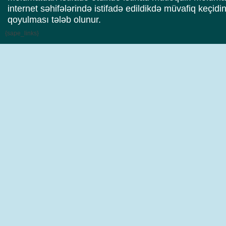
internet səhifələrində istifadə edildikdə müvafiq keçidi
qoyulması tələb olunur.
{sape_links}