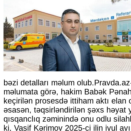
bəzi detalları məlum olub.Pravda.az-
məlumata görə, hakim Babək Pənahov
keçirilən prosesdə ittiham aktı elan
əsasən, təqsirləndirilən şəxs həyat 
qısqanclıq zəminində onu odlu silah
ki, Vasif Kərimov 2025-ci ilin iyul a