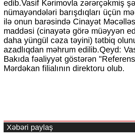
edib.Vasif Kərimovla zərərçəkmiş ş
nümayəndələri barışdıqları üçün 
ilə onun barəsində Cinayət Məcəlləs
maddəsi (cinayətə görə müəyyən ed
daha yüngül cəza təyini) tətbiq olunu
azadlıqdan məhrum edilib.Qeyd: Va
Bakıda fəaliyyət göstərən "Referens"
Mərdəkan filialının direktoru olub.
Xəbəri paylaş