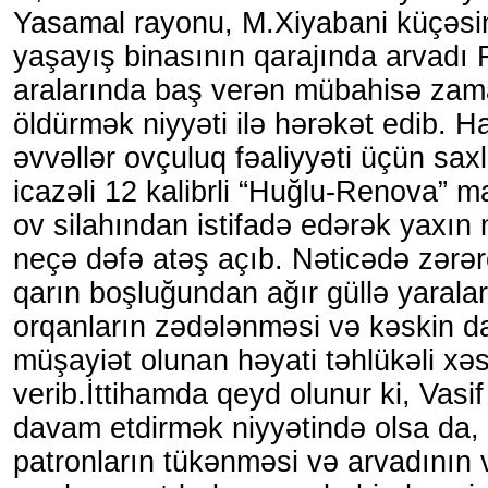
Yasamal rayonu, M.Xiyabani küçəsi
yaşayış binasının qarajında arvadı 
aralarında baş verən mübahisə za
öldürmək niyyəti ilə hərəkət edib. 
əvvəllər ovçuluq fəaliyyəti üçün sax
icazəli 12 kalibrli “Huğlu-Renova” ma
ov silahından istifadə edərək yaxın
neçə dəfə atəş açıb. Nəticədə zərə
qarın boşluğundan ağır güllə yaraları
orqanların zədələnməsi və kəskin da
müşayiət olunan həyati təhlükəli xəs
verib.İttihamda qeyd olunur ki, Vasi
davam etdirmək niyyətində olsa da, 
patronların tükənməsi və arvadının v