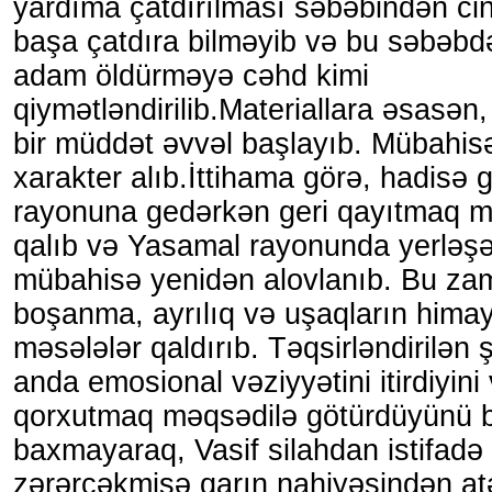
yardıma çatdırılması səbəbindən cin
başa çatdıra bilməyib və bu səbəb
adam öldürməyə cəhd kimi
qiymətləndirilib.Materiallara əsasən
bir müddət əvvəl başlayıb. Mübahis
xarakter alıb.İttihama görə, hadisə g
rayonuna gedərkən geri qayıtmaq m
qalıb və Yasamal rayonunda yerləş
mübahisə yenidən alovlanıb. Bu za
boşanma, ayrılıq və uşaqların himayə
məsələlər qaldırıb. Təqsirləndirilən
anda emosional vəziyyətini itirdiyini 
qorxutmaq məqsədilə götürdüyünü bi
baxmayaraq, Vasif silahdan istifadə
zərərçəkmişə qarın nahiyəsindən at