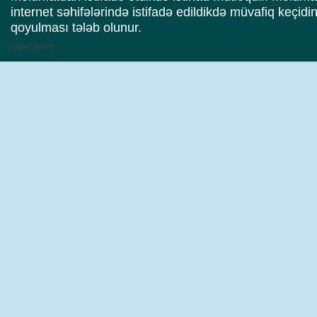
internet səhifələrində istifadə edildikdə müvafiq keçidi
qoyulması tələb olunur.
{sape_links}