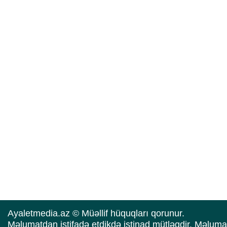
Ayaletmedia.az © Müəllif hüquqları qorunur.
Məlumatdan istifadə etdikdə istinad mütləqdir. Məluma