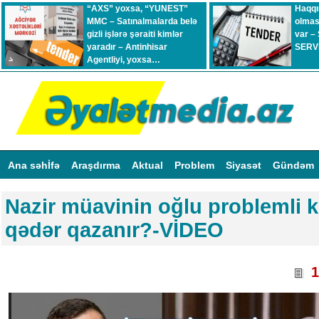
“AXS” yoxsa, “YUNEST”
Haqqı
MMC – Satınalmalarda belə
olmas
gizli işlərə şəraiti kimlər
var –
yaradır – Antinhisar
SERVİ
Agentliyi, yoxsa…
Ana səhİfə
Araşdırma
Aktual
Problem
Siyasət
Gündəm
Nazir müavinin oğlu problemli k
qədər qazanır?-VİDEO
1