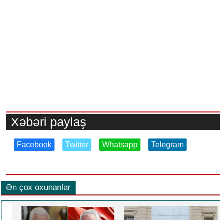
Xəbəri paylaş
Facebook
Twitter
Whatsapp
Telegram
Ən çox oxunanlar