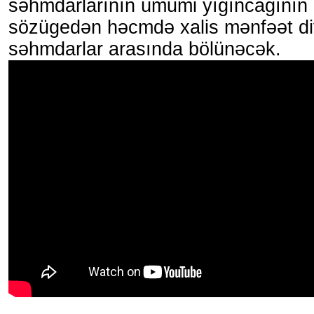
səhmdarlarının ümumi yığıncağının q
sözügedən həcmdə xalis mənfəət di
səhmdarlar arasında bölünəcək.