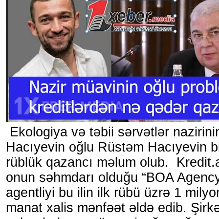
Ekologiya və təbii sərvətlər nazirin
Hacıyevin oğlu Rüstəm Hacıyevin bi
rüblük qazancı məlum olub. Kredit.a
onun səhmdarı olduğu “BOA Agency”
agentliyi bu ilin ilk rübü üzrə 1 mily
manat xalis mənfəət əldə edib. Şirkə