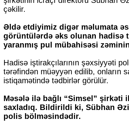
şirkətinin icraçı direktoru Sübhan Ə
çəkilir.
Əldə etdiyimiz digər məlumata ə
görüntülərdə əks olunan hadisə t
yaranmış pul mübahisəsi zəminin
Hadisə iştirakçılarının şəxsiyyəti po
tərəfindən müəyyən edilib, onların s
istiqamətində tədbirlər görülür.
Məsələ ilə bağlı “Simsel” şirkəti i
saxladıq. Bildirildi ki, Sübhan Əz
polis bölməsindədir.