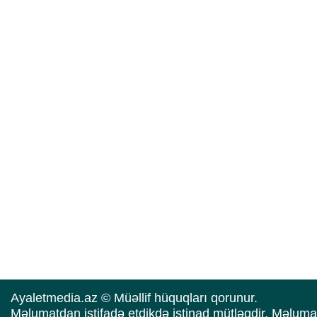
Ayaletmedia.az © Müəllif hüquqları qorunur.
Məlumatdan istifadə etdikdə istinad mütləqdir. Məluma