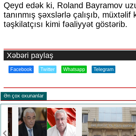
Qeyd edək ki, Roland Bayramov uz
tanınmış şəxslərlə çalışıb, müxtəlif 
təşkilatçısı kimi fəaliyyət göstərib.
Xəbəri paylaş
Facebook
Twitter
Whatsapp
Telegram
Ən çox oxunanlar