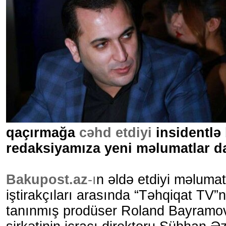
qaçırmağa
cəhd etdiyi
insidentlə 
redaksiyamıza yeni məlumatlar da
Bakupost.az
-ı
n əldə etdiyi məlumat
iştirakçıları arasında “Təhqiqat TV”n
tanınmış prodüser Roland Bayramov