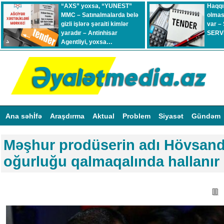
“AXS” yoxsa, “YUNEST”
Haqqı
MMC – Satınalmalarda belə
olmas
gizli işlərə şəraiti kimlər
var –
yaradır – Antinhisar
SERVİ
Agentliyi, yoxsa…
Ana səhİfə
Araşdırma
Aktual
Problem
Siyasət
Gündəm
Məşhur prodüserin adı Hövsan
oğurluğu qalmaqalında hallanır