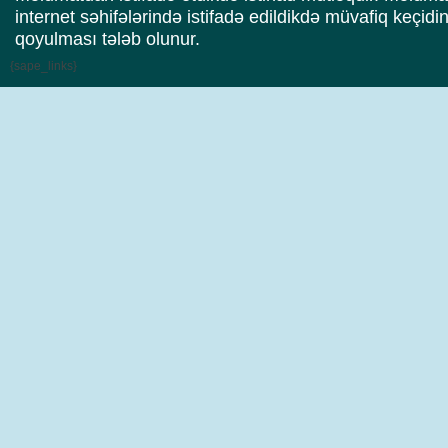
internet səhifələrində istifadə edildikdə müvafiq keçidi
qoyulması tələb olunur.
{sape_links}