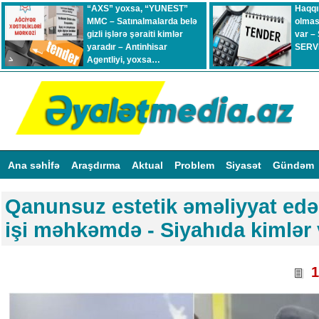
“AXS” yoxsa, “YUNEST”
Haqqı
MMC – Satınalmalarda belə
olmas
gizli işlərə şəraiti kimlər
var –
yaradır – Antinhisar
SERVİ
Agentliyi, yoxsa…
Ana səhİfə
Araşdırma
Aktual
Problem
Siyasət
Gündəm
Qanunsuz estetik əməliyyat edə
işi məhkəmdə - Siyahıda kimlər
1