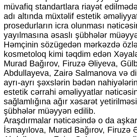
müvafiq standartlara riayət edilmədə
adı altında müxtəlif estetik əməliyya
prosedurların icra olunması nəticəsi
yayılmasına əsaslı şübhələr müəyyən
Həmçinin sözügedən mərkəzdə özlər
kosmetoloq kimi təqdim edən Xəyal
Murad Bağırov, Firuzə Əliyeva, Gül
Abdullayeva, Zairə Salmanova və dig
ayrı-ayrı şəxslərin bədən nahiyələri
estetik cərrahi əməliyyatlar nəticəsi
sağlamlığına ağır xəsarət yetirilməs
şübhələr müəyyən edilib.
Araşdırmalar nəticəsində o da aşkar
İsmayılova, Murad Bağırov, Firuzə 