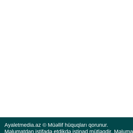
Ayaletmedia.az © Müəllif hüquqları qorunur.
Məlumatdan istifadə etdikdə istinad mütləqdir. Məluma