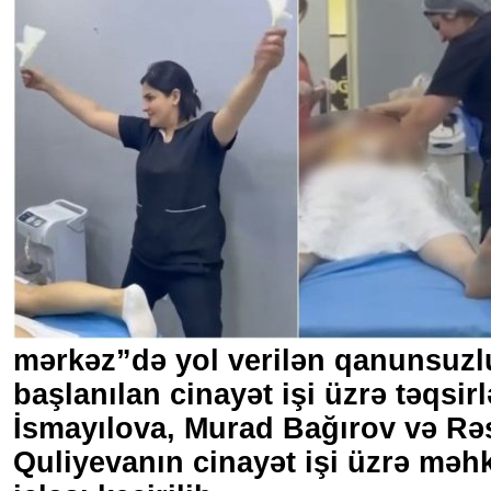
mərkəz”də yol verilən qanunsuzlu
başlanılan cinayət işi üzrə təqsir
İsmayılova, Murad Bağırov və R
Quliyevanın cinayət işi üzrə məh