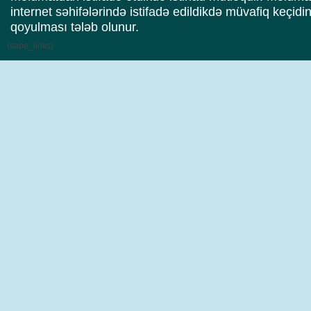
internet səhifələrində istifadə edildikdə müvafiq keçidi
qoyulması tələb olunur.
{sape_links}