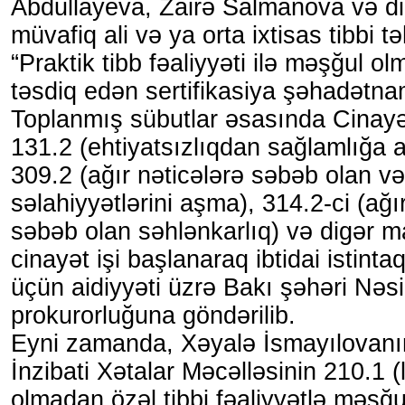
Abdullayeva, Zairə Salmanova və dig
müvafiq ali və ya orta ixtisas tibbi tə
“Praktik tibb fəaliyyəti ilə məşğul 
təsdiq edən sertifikasiya şəhadətna
Toplanmış sübutlar əsasında Cinayə
131.2 (ehtiyatsızlıqdan sağlamlığa a
309.2 (ağır nəticələrə səbəb olan və
səlahiyyətlərini aşma), 314.2-ci (ağı
səbəb olan səhlənkarlıq) və digər ma
cinayət işi başlanaraq ibtidai istinta
üçün aidiyyəti üzrə Bakı şəhəri Nəs
prokurorluğuna göndərilib.
Eyni zamanda, Xəyalə İsmayılovanı
İnzibati Xətalar Məcəlləsinin 210.1 (
olmadan özəl tibbi fəaliyyətlə məşğu