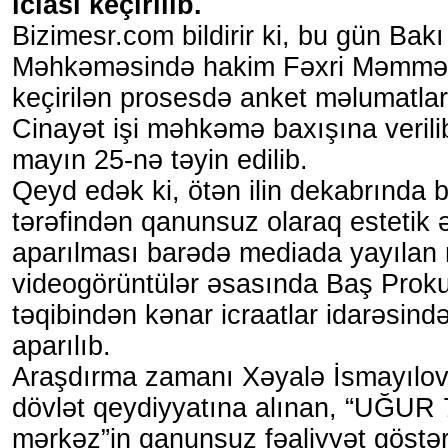
iclası keçirilib.
Bizimesr.com bildirir ki, bu gün Bakı
Məhkəməsində hakim Fəxri Məmmədo
keçirilən prosesdə anket məlumatları 
Cinayət işi məhkəmə baxışına verilib
mayın 25-nə təyin edilib.
Qeyd edək ki, ötən ilin dekabrında b
tərəfindən qanunsuz olaraq estetik 
aparılması barədə mediada yayılan
videogörüntülər əsasında Baş Proku
təqibindən kənar icraatlar idarəsind
aparılıb.
Araşdırma zamanı Xəyalə İsmayılov
dövlət qeydiyyatına alınan, “UĞUR 
mərkəz”in qanunsuz fəaliyyət göstə