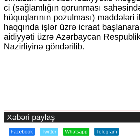
ci (sağlamlığın qorunması sahəsində
hüquqlarının pozulması) maddələri il
haqqında işlər üzrə icraat başlanar
aidiyyəti üzrə Azərbaycan Respubli
Nazirliyinə göndərilib.
Xəbəri paylaş
Facebook
Twitter
Whatsapp
Telegram