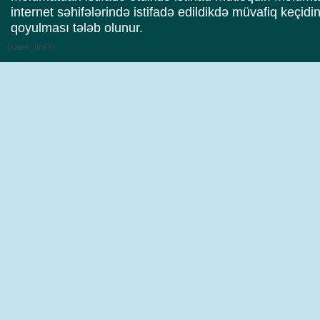
internet səhifələrində istifadə edildikdə müvafiq keçidi
qoyulması tələb olunur.
{sape_links}