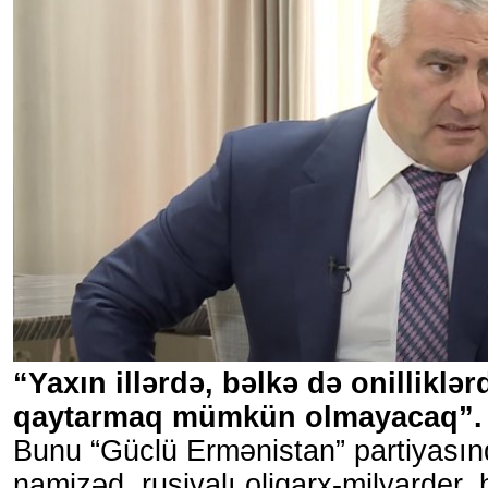
“Yaxın illərdə, bəlkə də onilliklər
qaytarmaq mümkün olmayacaq”.
Bunu “Güclü Ermənistan” partiyasın
namizəd, rusiyalı oliqarx-milyarder,