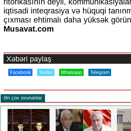
ritorikasının deyil, kommunikasiyala
iqtisadi inteqrasiya və hüquqi tanı
çıxması ehtimalı daha yüksək görün
Musavat.com
Xəbəri paylaş
Facebook
Twitter
Whatsapp
Telegram
Ən çox oxunanlar