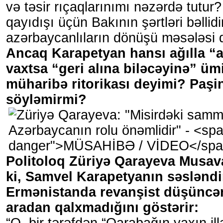
və təsir rıçaqlarınımı nəzərdə tutur?
qayıdışı üçün Bakının şərtləri bəllid
azərbaycanlıların dönüşü məsələsi d
Ancaq Karapetyan hansı ağılla “a
vaxtsa “geri alına biləcəyinə” üm
müharibə ritorikası deyimi? Paş
söyləmirmi?
Politoloq Züriyə Qarayeva Musava
ki, Samvel Karapetyanın səsləndird
Ermənistanda revanşist düşüncən
aradan qalxmadığını göstərir: