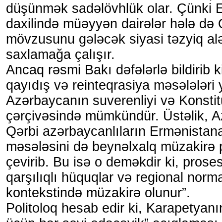
düşünmək sadəlövhlük olar. Çünki 
daxilində müəyyən dairələr hələ də
mövzusunu gələcək siyasi təzyiq alə
saxlamağa çalışır.
Ancaq rəsmi Bakı dəfələrlə bildirib k
qayıdış və reinteqrasiya məsələləri 
Azərbaycanın suverenliyi və Konstit
çərçivəsində mümkündür. Üstəlik, A
Qərbi azərbaycanlıların Ermənistana
məsələsini də beynəlxalq müzakirə
çevirib. Bu isə o deməkdir ki, proses 
qarşılıqlı hüquqlar və regional norm
kontekstində müzakirə olunur”.
Politoloq hesab edir ki, Karapetyanı