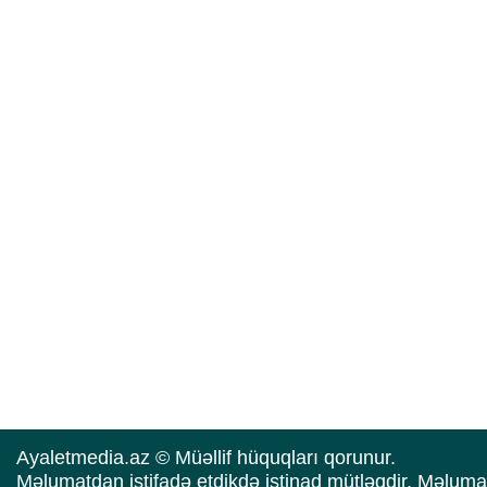
Ayaletmedia.az © Müəllif hüquqları qorunur.
Məlumatdan istifadə etdikdə istinad mütləqdir. Məluma