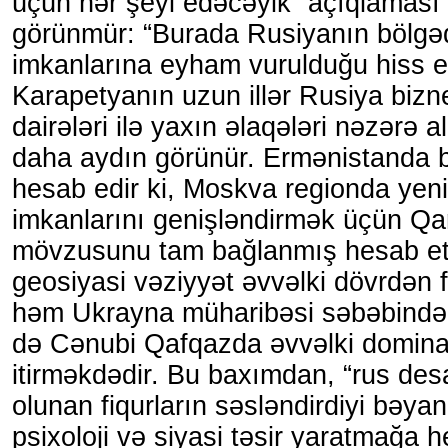
üçün hər şeyi edəcəyik” açıqlaması 
görünmür: “Burada Rusiyanın bölgəd
imkanlarına eyham vurulduğu hiss ed
Karapetyanın uzun illər Rusiya bizn
dairələri ilə yaxın əlaqələri nəzərə 
daha aydın görünür. Ermənistanda b
hesab edir ki, Moskva regionda yeni
imkanlarını genişləndirmək üçün Q
mövzusunu tam bağlanmış hesab etm
geosiyasi vəziyyət əvvəlki dövrdən f
həm Ukrayna müharibəsi səbəbindən
də Cənubi Qafqazda əvvəlki domina
itirməkdədir. Bu baxımdan, “rus des
olunan fiqurların səsləndirdiyi bəya
psixoloji və siyasi təsir yaratmağa 