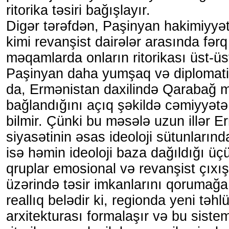
ritorika təsiri bağışlayır.
Digər tərəfdən, Paşinyan hakimiyyət
kimi revanşist dairələr arasında fərq
məqamlarda onların ritorikası üst-üs
Paşinyan daha yumşaq və diplomati
da, Ermənistan daxilində Qarabağ
bağlandığını açıq şəkildə cəmiyyətə
bilmir. Çünki bu məsələ uzun illər E
siyasətinin əsas ideoloji sütunlarında
isə həmin ideoloji baza dağıldığı üçü
qruplar emosional və revanşist çıxış
üzərində təsir imkanlarını qorumağa 
reallıq belədir ki, regionda yeni təhl
arxitekturası formalaşır və bu sist