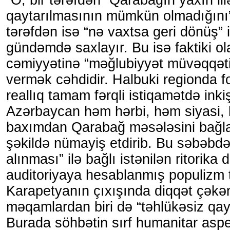
“O, bir tərəfdən “Qarabağın yaxın ill
qaytarılmasının mümkün olmadığını” e
tərəfdən isə “nə vaxtsa geri dönüş” 
gündəmdə saxlayır. Bu isə faktiki o
cəmiyyətinə “məğlubiyyət müvəqqəti
vermək cəhdidir. Halbuki regionda 
reallıq tamam fərqli istiqamətdə inkiş
Azərbaycan həm hərbi, həm siyasi,
baxımdan Qarabağ məsələsini bağla
şəkildə nümayiş etdirib. Bu səbəbdə
alınması” ilə bağlı istənilən ritorika 
auditoriyaya hesablanmış populizm tə
Karapetyanın çıxışında diqqət çəkə
məqamlardan biri də “təhlükəsiz qayı
Burada söhbətin sırf humanitar aspe