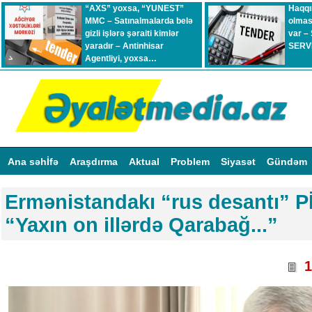
“AXS” yoxsa, “YUNEST”
Haqqı
MMC – Satınalmalarda belə
olmas
gizli işlərə şəraiti kimlər
var –
yaradır – Antinhisar
SERVİ
Agentliyi, yoxsa…
Ana səhİfə
Araşdırma
Aktual
Problem
Siyasət
Gündəm
Ermənistandakı “rus desantı” Pİ
“Yaxın on illərdə Qarabağ...”
1