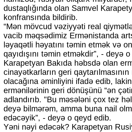
dustaqlığında olan Samvel Karapet
konfransında bildirib.
“Mən mövcud vəziyyəti real qiymətl
vacib məqsədimiz Ermənistanda arts
ləyaqətli həyatını təmin etmək və on
qayıdışını təmin etməkdir”, - deyə o b
Karapetyan Bakıda həbsdə olan er
cinayətkarların geri qaytarılmasın
olacağına əminliyini ifadə edib, lak
ermənilərinin geri dönüşünü “ən çət
adlandırıb. "Bu məsələni çox tez həl
deyə bilmərəm, amma buna nail olm
edəcəyik”, - deyə o qeyd edib.
Yəni nəyi edəcək? Karapetyan Rusiy