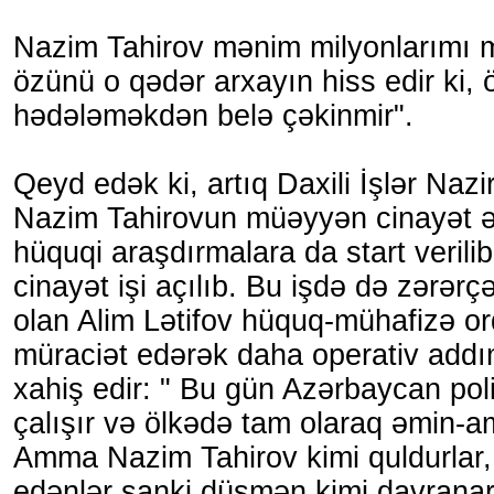
Nazim Tahirov mənim milyonlarımı 
özünü o qədər arxayın hiss edir ki, 
hədələməkdən belə çəkinmir".
Qeyd edək ki, artıq Daxili İşlər Nazir
Nazim Tahirovun müəyyən cinayət əmə
hüquqi araşdırmalara da start verilib
cinayət işi açılıb. Bu işdə də zərərç
olan Alim Lətifov hüquq-mühafizə or
müraciət edərək daha operativ addım
xahiş edir: " Bu gün Azərbaycan poli
çalışır və ölkədə tam olaraq əmin-am
Amma Nazim Tahirov kimi quldurlar
edənlər sanki düşmən kimi davranar