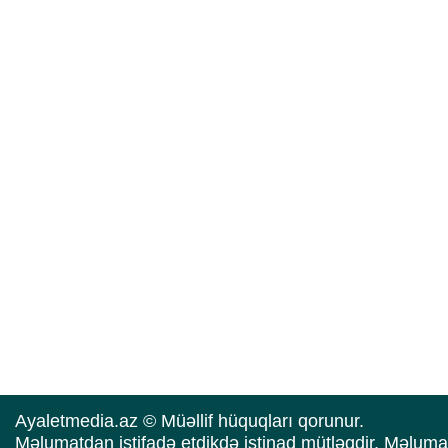
Ayaletmedia.az © Müəllif hüquqları qorunur.
Məlumatdan istifadə etdikdə istinad mütləqdir. Məluma