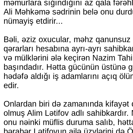
məmurlara sığındığını az qala fərəhl
Ali Məhkəmə sədrinin belə onu durd
nümayiş etdirir...
Bəli, əziz oxucular, məhz qanunsu
qərarları hesabına ayrı-ayrı sahibka
və mülklərini ələ keçirən Nazim Tahi
başındadır. Hətta gücünün üstünə g
hədəfə aldığı iş adamlarını açıq ölü
edir.
Onlardan biri də zamanında kifayət 
olmuş Alim Lətifov adlı sahibkardır.
onu nəinki müflis duruma salıb, hətt
bərabər Lətifovun ailə üzvlərini d