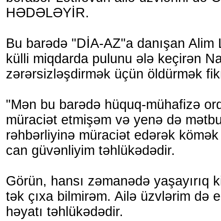
HƏDƏLƏYİR.
Bu barədə "DİA-AZ"a danışan Alim Lət
külli miqdarda pulunu ələ keçirən N
zərərsizləşdirmək üçün öldürmək fik
"Mən bu barədə hüquq-mühafizə orq
müraciət etmişəm və yenə də mətbua
rəhbərliyinə müraciət edərək kömək
can güvənliyim təhlükədədir.
Görün, hansı zəmanədə yaşayırıq k
tək çıxa bilmirəm. Ailə üzvlərim də e
həyatı təhlükədədir.