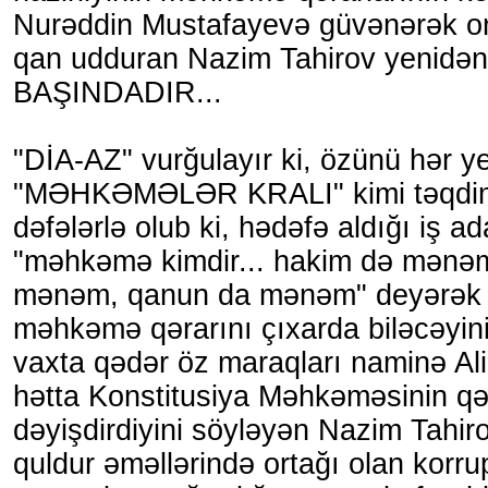
Nurəddin Mustafayevə güvənərək on
qan udduran Nazim Tahirov yenidən
BAŞINDADIR...
"DİA-AZ" vurğulayır ki, özünü hər y
"MƏHKƏMƏLƏR KRALI" kimi təqdim
dəfələrlə olub ki, hədəfə aldığı iş a
"məhkəmə kimdir... hakim də mən
mənəm, qanun da mənəm" deyərək i
məhkəmə qərarını çıxarda biləcəyini
vaxta qədər öz maraqları naminə Al
hətta Konstitusiya Məhkəməsinin qər
dəyişdirdiyini söyləyən Nazim Tahi
quldur əməllərində ortağı olan korru