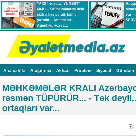
“AXS” yoxsa, “YUNEST”
Haqqı
MMC – Satınalmalarda belə
olmas
gizli işlərə şəraiti kimlər
var –
yaradır – Antinhisar
SERVİ
Agentliyi, yoxsa…
Ana səhİfə
Araşdırma
Aktual
Problem
Siyasət
Gündəm
MƏHKƏMƏLƏR KRALI Azərbayca
rəsmən TÜPÜRÜR... - Tək deyil..
ortaqları var...