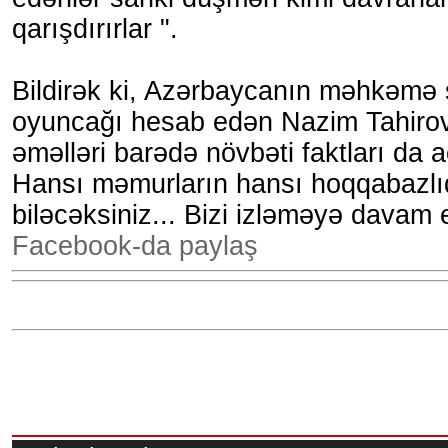
qarışdırırlar ".
Bildirək ki, Azərbaycanın məhkəmə 
oyuncağı hesab edən Nazim Tahirov
əməlləri barədə növbəti faktları da 
Hansı məmurların hansı hoqqabazlıq
biləcəksiniz... Bizi izləməyə davam e
Facebook-da paylaş