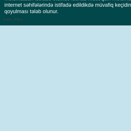
internet səhifələrində istifadə edildikdə müvafiq keçidi
qoyulması tələb olunur.
{sape_links}