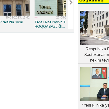
03-2023, 11:41
---
26-08-2022, 14:19
---
5-04-20
in “yeni
Təhsil Nazirliyinin TENDER
Respublika Psixiatriy
HOQQABAZLIĞI...
Xəstəxanasına yeni 
həkim təyin edildi
Respublika P
Xəstəxanasın
həkim təyi
“Yeni klinika”