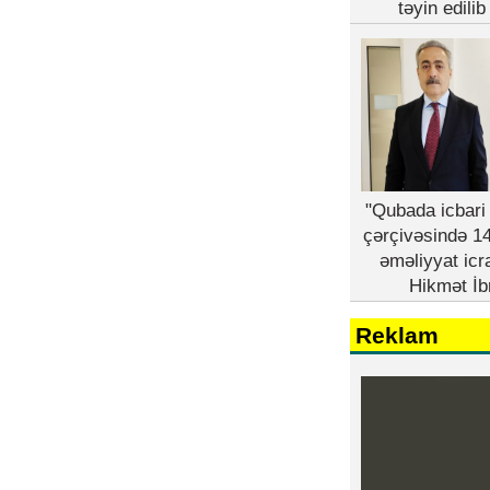
təyin edili
"Qubada icbari 
çərçivəsində 14
əməliyyat icr
Hikmət İb
Reklam