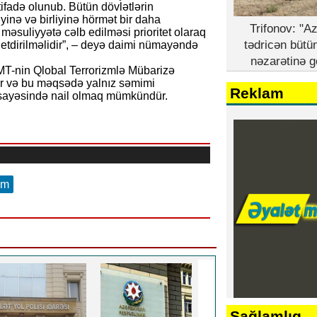
ifadə olunub. Bütün dövlətlərin
iyinə və birliyinə hörmət bir daha
Trifonov: "A
n məsuliyyətə cəlb edilməsi prioritet olaraq
tədricən bütü
ş etdirilməlidir”, – deyə daimi nümayəndə
nəzarətinə g
MT-nin Qlobal Terrorizmlə Mübarizə
alır və bu məqsədə yalnız səmimi
Reklam
 sayəsində nail olmaq mümkündür.
am
Sağlamlıq