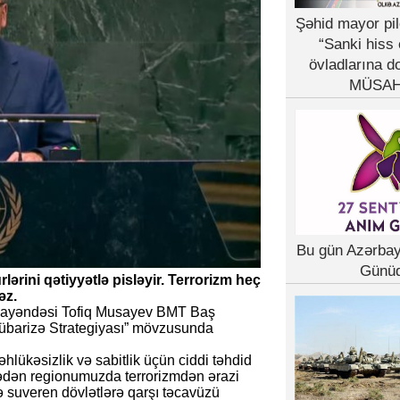
Şəhid mayor pil
“Sanki hiss 
övladlarına d
MÜSAH
Bu gün Azərba
Günü
ərini qətiyyətlə pisləyir. Terrorizm heç
əz.
ümayəndəsi Tofiq Musayev BMT Baş
übarizə Strategiyası” mövzusunda
təhlükəsizlik və sabitlik üçün ciddi təhdid
lədən regionumuzda terrorizmdən ərazi
və suveren dövlətlərə qarşı təcavüzü