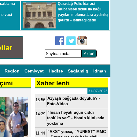
esablama
Qaradağ Polis İdarəsi
mübahisəli tikinti ilə bağlı
nə vaxt
yayılan məlumatlara aydınlıq
gətirdi – İstintaqı gedir
ilər
l
Region
Cəmiyyət
Hadisə
Sağlamlıq
İdman
çimi
Xəbər lenti
31-07-2026
Azyaşlı bağçada döyülüb? -
15:56
Foto-Video
“İnsan həyatı üçün ciddi
14:29
təhlükə var” - Həmin klinikada
yoxlama
“AXS” yoxsa, “YUNEST” MMC
11:44