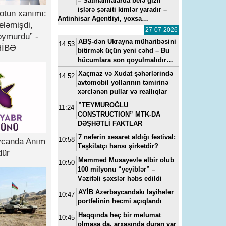
– Satınalmalarda belə gizli
işlərə şəraiti kimlər yaradır –
otun xanımı:
Antinhisar Agentliyi, yoxsa…
eləmişdi,
27-07-2026
oymurdu” -
ABŞ-dən Ukrayna müharibəsini
14:53
İBƏ
bitirmək üçün yeni cəhd – Bu
hücumlara son qoyulmalıdır…
Xaçmaz və Xudat şəhərlərində
14:52
avtomobil yollarının təmirinə
xərclənən pullar və reallıqlar
”TEYMUROĞLU
11:24
CONSTRUCTION” MTK-DA
DƏŞHƏTLİ FAKTLAR
7 nəfərin xəsarət aldığı festival:
10:58
ycanda Anım
Təşkilatçı hansı şirkətdir?
dür
Məmməd Musayevlə əlbir olub
10:50
100 milyonu “yeyiblər” –
Vəzifəli şəxslər həbs edildi
AYİB Azərbaycandakı layihələr
10:47
portfelinin həcmi açıqlandı
Haqqında heç bir məlumat
10:45
olmasa da, arxasında duran var