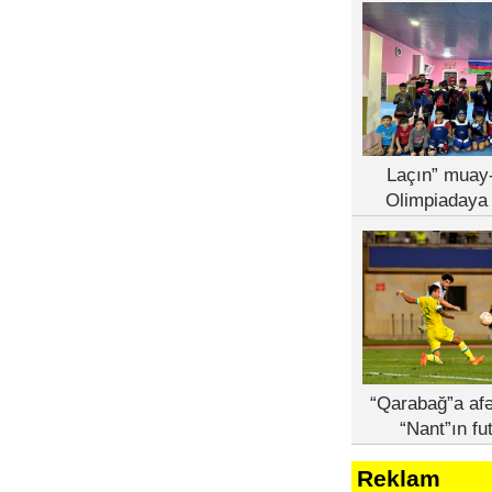
Laçın” muay-
Olimpiadaya 
“Qarabağ”a afə
“Nant”ın fu
Reklam