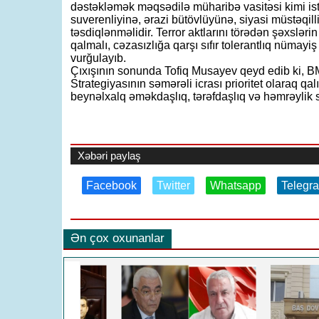
dəstəkləmək məqsədilə müharibə vasitəsi kimi ist
suverenliyinə, ərazi bütövlüyünə, siyasi müstəqill
təsdiqlənməlidir. Terror aktlarını törədən şəxsləri
qalmalı, cəzasızlığa qarşı sıfır tolerantlıq nümayi
vurğulayıb.
Çıxışının sonunda Tofiq Musayev qeyd edib ki, B
Strategiyasının səmərəli icrası prioritet olaraq q
beynəlxalq əməkdaşlıq, tərəfdaşlıq və həmrəylik
Xəbəri paylaş
Facebook
Twitter
Whatsapp
Telegr
Ən çox oxunanlar