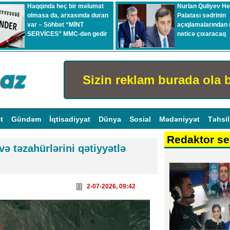
Haqqında heç bir məlumat
Nurlan Quliyev H
olmasa da, arxasında duran
Palatası sədrinin
var – Söhbət “MİNT
açıqlamalarından 
SERVİCES” MMC-dən gedir
nəticə çıxaracaq
Sizin reklam burada ola b
ət
Gündəm
İqtisadiyyat
Dünya
Sosial
Mədəniyyət
Təhsi
Redaktor se
ə təzahürlərini qətiyyətlə
2-07-2026, 09:42