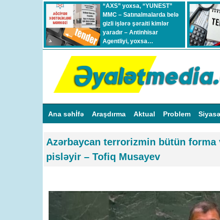
“AXS” yoxsa, “YUNEST”
MMC – Satınalmalarda belə
gizli işlərə şəraiti kimlər
yaradır – Antinhisar
Agentliyi, yoxsa…
Ana səhİfə
Araşdırma
Aktual
Problem
Siyas
Azərbaycan terrorizmin bütün forma v
pisləyir – Tofiq Musayev