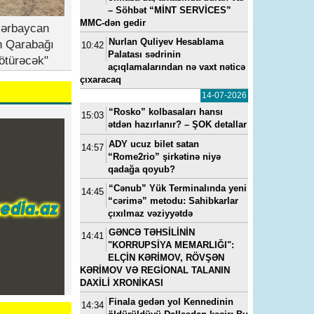
– Söhbət “MİNT SERVİCES”
MMC-dən gedir
zərbaycan
Nurlan Quliyev Hesablama
n Qarabağı
10:42
Palatası sədrinin
ötürəcək"
açıqlamalarından nə vaxt nəticə
çıxaracaq
14-07-2026
“Rosko” kolbasaları hansı
15:03
ətdən hazırlanır? – ŞOK detallar
ADY ucuz bilet satan
14:57
“Rome2rio” şirkətinə niyə
qadağa qoyub?
“Cənub” Yük Terminalında yeni
14:45
“cərimə” metodu: Sahibkarlar
çıxılmaz vəziyyətdə
GƏNCƏ TƏHSİLİNİN
14:41
"KORRUPSİYA MEMARLIĞI":
ELÇİN KƏRİMOV, RÖVŞƏN
KƏRİMOV VƏ REGİONAL TALANIN
DAXİLİ XRONİKASI
Finala gedən yol Kennedinin
14:34