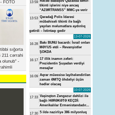
Rəcəb Babaşov Qazaxda təmir-
b - FOTO
13:59
tikinti işlərini niyə ancaq
“AZƏRTRANSS” MMC-yə verir
Qaradağ Polis İdarəsi
13:53
mübahisəli tikinti ilə bağlı
yayılan məlumatlara aydınlıq
gətirdi – İstintaqı gedir
13-07-2026
Bakı BUNU bacardı: İsrail onları
16:28
MƏYUS etdi – Revanşistlər
tibbi sığorta
ŞOKDA
 211 cərrahi
17 illik inamın zəfəri:
16:17
a olunub" -
Prezidentin Şuşadan verdiyi
rahimli
mesajlar
Aqrar müəssisə layihələndirilən
16:09
zaman ƏMTQ öhdəliyi üçün
hədlər olacaq
10-07-2026
Vaşinqton Zəngəzur dəhlizi ilə
17:33
bağlı HƏRƏKƏTƏ KEÇDİ:
Amerikalılar Ermənistandadır...
5 ildə nazirliyə 386 milyonluq
17:30