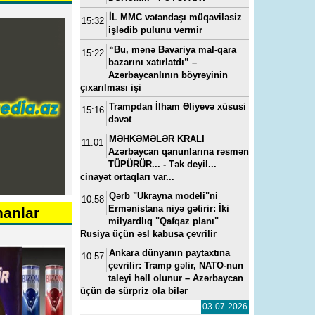
İL MMC vətəndaşı müqaviləsiz
15:32
işlədib pulunu vermir
“Bu, mənə Bavariya mal-qara
15:22
bazarını xatırlatdı” –
Azərbaycanlının böyrəyinin
çıxarılması işi
Trampdan İlham Əliyevə xüsusi
15:16
dəvət
MƏHKƏMƏLƏR KRALI
11:01
Azərbaycan qanunlarına rəsmən
TÜPÜRÜR... - Tək deyil...
cinayət ortaqları var...
Qərb "Ukrayna modeli"ni
10:58
Ermənistana niyə gətirir: İki
nanlar
milyardlıq "Qafqaz planı"
Rusiya üçün əsl kabusa çevrilir
Ankara dünyanın paytaxtına
10:57
çevrilir: Tramp gəlir, NATO-nun
taleyi həll olunur – Azərbaycan
üçün də sürpriz ola bilər
03-07-2026