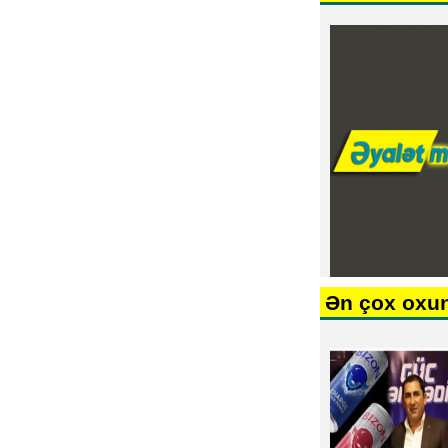
Ən çox oxu