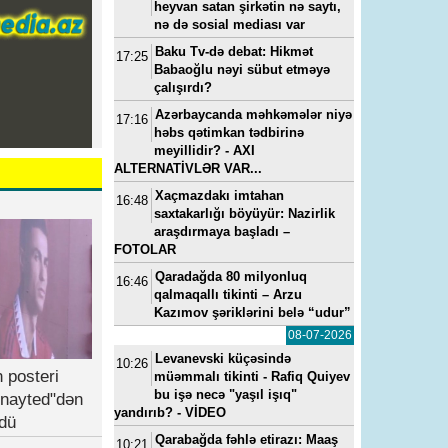
heyvan satan şirkətin nə saytı,
nə də sosial mediası var
Baku Tv-də debat: Hikmət
17:25
Babaoğlu nəyi sübut etməyə
çalışırdı?
Azərbaycanda məhkəmələr niyə
17:16
həbs qətimkan tədbirinə
meyillidir? - AXI
ALTERNATİVLƏR VAR...
Xaçmazdakı imtahan
16:48
saxtakarlığı böyüyür: Nazirlik
araşdırmaya başladı –
FOTOLAR
Qaradağda 80 milyonluq
16:46
qalmaqallı tikinti – Arzu
Kazımov şəriklərini belə “udur”
08-07-2026
Levanevski küçəsində
10:26
 posteri
müəmmalı tikinti - Rafiq Quiyev
bu işə necə "yaşıl işıq"
nayted"dən
yandırıb? - VİDEO
dü
Qarabağda fəhlə etirazı: Maaş
10:21