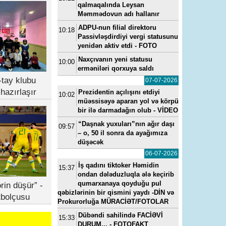
qalmaqalında Leysan
Məmmədovun adı hallanır
ADPU-nun filial direktoru
10:18
Passivləşdirdiyi vergi statusunu
yenidən aktiv etdi - FOTO
Naxçıvanın yeni statusu
10:00
erməniləri qorxuya saldı
tay klubu
07-07-2026
hazırlaşır
Prezidentin açılışını etdiyi
10:02
müəssisəyə aparan yol və körpü
bir ilə darmadağın olub - VİDEO
“Daşnak yuxuları”nın ağır daşı
09:57
– o, 50 il sonra da ayağımıza
düşəcək
06-07-2026
İş qadını tiktoker Həmidin
15:37
ondan dələduzluqla ələ keçirib
qumarxanaya qoyduğu pul
rin düşür” -
qəbizlərinin bir qismini yaydı -DİN və
tbolçusu
Prokurorluğa MÜRACİƏT/FOTOLAR
Dübəndi sahilində FACİƏVİ
15:33
DURUM... - FOTOFAKT