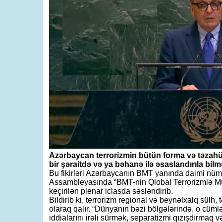
Azərbaycan terrorizmin bütün forma və təzahürl
bir şəraitdə və ya bəhanə ilə əsaslandırıla bilm
Bu fikirləri Azərbaycanın BMT yanında daimi n
Assambleyasında “BMT-nin Qlobal Terrorizmlə M
keçirilən plenar iclasda səsləndirib.
Bildirib ki, terrorizm regional və beynəlxalq sülh, 
olaraq qalır. “Dünyanın bəzi bölgələrində, o cüm
iddialarını irəli sürmək, separatizmi qızışdırmaq 