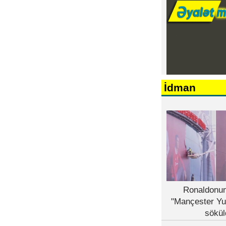
İdman
Ronaldonun
"Mançester Yu
sökül