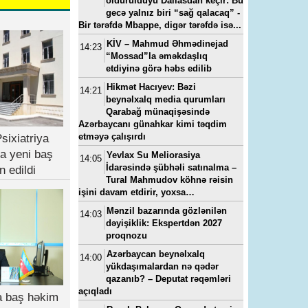
öldürüldüyü Dallasdan keçir: Bu
gecə yalnız biri “sağ qalacaq” -
Bir tərəfdə Mbappe, digər tərəfdə isə...
KİV – Mahmud Əhmədinejad
14:23
23, 11:11
---
15-07-2022, 11:49
---
14-05-2024, 0
“Mossad”la əməkdaşlıq
a
“Yeni klinika”ya baş həkim
Vüqar Əhmədovun seviml
etdiyinə görə həbs edilib
baş
təyin edilib - FOTO
kadrı Elmar Mahmudov
oğluna ən son model “Ra
Hikmət Hacıyev: Bəzi
14:21
Rover”i hansı pullarla alıb
beynəlxalq media qurumları
Qarabağ münaqişəsində
Azərbaycanı günahkar kimi təqdim
etməyə çalışırdı
sixiatriya
a yeni baş
Yevlax Su Meliorasiya
14:05
İdarəsində şübhəli satınalma –
n edildi
Tural Mahmudov köhnə rəisin
işini davam etdirir, yoxsa…
Mənzil bazarında gözlənilən
14:03
dəyişiklik: Ekspertdən 2027
proqnozu
Azərbaycan beynəlxalq
14:00
yükdaşımalardan nə qədər
qazanıb? – Deputat rəqəmləri
açıqladı
ya baş həkim