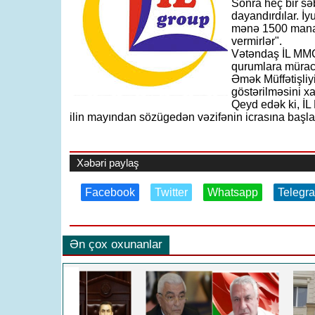
Sonra heç bir s
dayandırdılar. İ
mənə 1500 manat
vermirlər".
Vətəndaş İL MMC-
qurumlara müraci
Əmək Müffətişliy
göstərilməsini xa
Qeyd edək ki, İL
ilin mayından sözügedən vəzifənin icrasına başla
Xəbəri paylaş
Facebook
Twitter
Whatsapp
Telegr
Ən çox oxunanlar