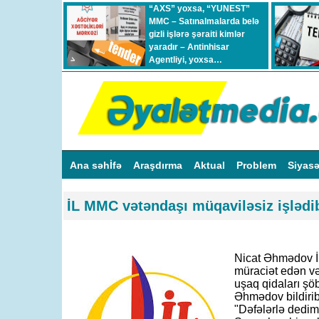
“AXS” yoxsa, “YUNEST”
MMC – Satınalmalarda belə
gizli işlərə şəraiti kimlər
yaradır – Antinhisar
Agentliyi, yoxsa…
Ana səhİfə
Araşdırma
Aktual
Problem
Siyas
İL MMC vətəndaşı müqaviləsiz işlədi
Nicat Əhmədov İ
müraciət edən və
uşaq qidaları şöb
Əhmədov bildirib
"Dəfələrlə dedim