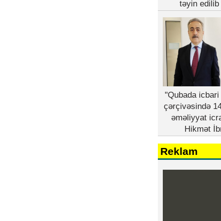
təyin edili
"Qubada icbari 
çərçivəsində 14
əməliyyat icr
Hikmət İb
Reklam