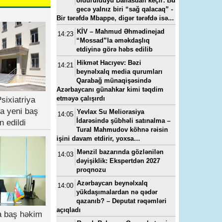
öldürüldüyü Dallasdan keçir: Bu
gecə yalnız biri “sağ qalacaq” -
Bir tərəfdə Mbappe, digər tərəfdə isə...
KİV – Mahmud Əhmədinejad
14:23
“Mossad”la əməkdaşlıq
etdiyinə görə həbs edilib
Hikmət Hacıyev: Bəzi
14:21
beynəlxalq media qurumları
Qarabağ münaqişəsində
Azərbaycanı günahkar kimi təqdim
etməyə çalışırdı
sixiatriya
a yeni baş
Yevlax Su Meliorasiya
14:05
İdarəsində şübhəli satınalma –
n edildi
Tural Mahmudov köhnə rəisin
işini davam etdirir, yoxsa…
Mənzil bazarında gözlənilən
14:03
dəyişiklik: Ekspertdən 2027
proqnozu
Azərbaycan beynəlxalq
14:00
yükdaşımalardan nə qədər
qazanıb? – Deputat rəqəmləri
açıqladı
ya baş həkim