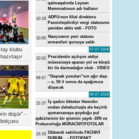
qalmaqalında Leysan
Məmmədovun adı hallanır
ADPU-nun filial direktoru
10:18
Passivləşdirdiyi vergi statusunu
yenidən aktiv etdi - FOTO
Naxçıvanın yeni statusu
10:00
erməniləri qorxuya saldı
tay klubu
07-07-2026
hazırlaşır
Prezidentin açılışını etdiyi
10:02
müəssisəyə aparan yol və körpü
bir ilə darmadağın olub - VİDEO
“Daşnak yuxuları”nın ağır daşı
09:57
– o, 50 il sonra da ayağımıza
düşəcək
06-07-2026
İş qadını tiktoker Həmidin
15:37
ondan dələduzluqla ələ keçirib
qumarxanaya qoyduğu pul
rin düşür” -
qəbizlərinin bir qismini yaydı -DİN və
tbolçusu
Prokurorluğa MÜRACİƏT/FOTOLAR
Dübəndi sahilində FACİƏVİ
15:33
DURUM... - FOTOFAKT