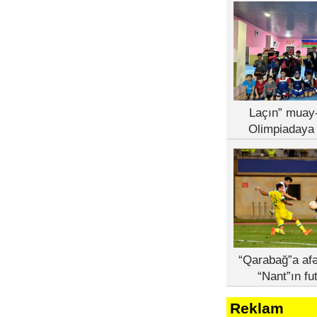
Laçın” muay-
Olimpiadaya 
“Qarabağ”a afə
“Nant”ın fu
Reklam