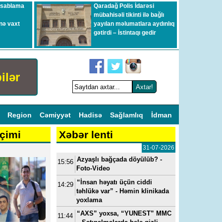
esablama
Qaradağ Polis İdarəsi
mübahisəli tikinti ilə bağlı
nə vaxt
yayılan məlumatlara aydınlıq
gətirdi – İstintaqı gedir
ilər
l
Region
Cəmiyyət
Hadisə
Sağlamlıq
İdman
çimi
Xəbər lenti
31-07-2026
Azyaşlı bağçada döyülüb? -
15:56
Foto-Video
“İnsan həyatı üçün ciddi
14:29
təhlükə var” - Həmin klinikada
yoxlama
“AXS” yoxsa, “YUNEST” MMC
11:44