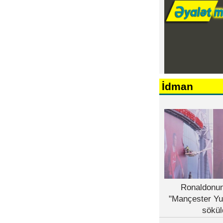
İdman
Ronaldonun
"Mançester Yu
sökül