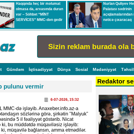
Haqqında heç bir məlumat
Nurlan Quliyev H
olmasa da, arxasında duran
Palatası sədrinin
var – Söhbət “MİNT
açıqlamalarından 
SERVİCES” MMC-dən gedir
nəticə çıxaracaq
Sizin reklam burada ola b
ət
Gündəm
İqtisadiyyat
Dünya
Sosial
Mədəniyyət
Təhsi
Redaktor se
b pulunu vermir
6-07-2026, 15:32
L MMC-də işləyib. Anaxeber.info.az-a
təndaşın sözlərinə görə, şirkətin "Malyuk"
əsində 5 il fəaliyyət göstərib. Nicat
 ki, bu müddətdə müqaviləsiz işləyib:
 ki, müqavilə bağlansın, amma etmədilər.