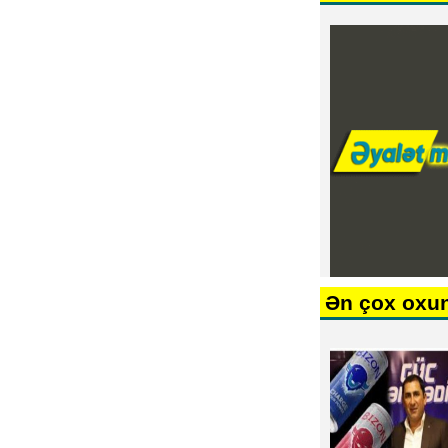
Ən çox oxu