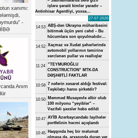
– Satınalmalarda belə gizli
işlərə şəraiti kimlər yaradır –
otun xanımı:
Antinhisar Agentliyi, yoxsa…
eləmişdi,
27-07-2026
oymurdu” -
ABŞ-dən Ukrayna müharibəsini
14:53
İBƏ
bitirmək üçün yeni cəhd – Bu
hücumlara son qoyulmalıdır…
Xaçmaz və Xudat şəhərlərində
14:52
avtomobil yollarının təmirinə
xərclənən pullar və reallıqlar
”TEYMUROĞLU
11:24
CONSTRUCTION” MTK-DA
DƏŞHƏTLİ FAKTLAR
7 nəfərin xəsarət aldığı festival:
10:58
ycanda Anım
Təşkilatçı hansı şirkətdir?
dür
Məmməd Musayevlə əlbir olub
10:50
100 milyonu “yeyiblər” –
Vəzifəli şəxslər həbs edildi
AYİB Azərbaycandakı layihələr
10:47
portfelinin həcmi açıqlandı
Haqqında heç bir məlumat
10:45
olmasa da, arxasında duran var