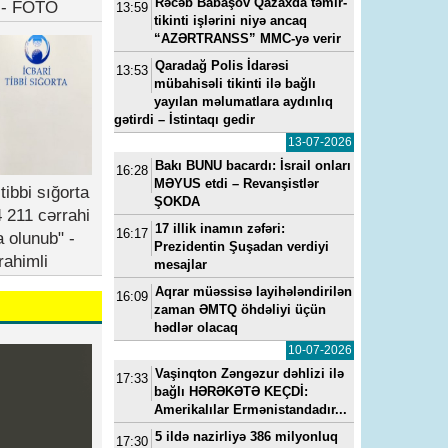
Rəcəb Babaşov Qazaxda təmir-
b - FOTO
13:59
tikinti işlərini niyə ancaq
“AZƏRTRANSS” MMC-yə verir
Qaradağ Polis İdarəsi
13:53
mübahisəli tikinti ilə bağlı
yayılan məlumatlara aydınlıq
gətirdi – İstintaqı gedir
13-07-2026
Bakı BUNU bacardı: İsrail onları
16:28
MƏYUS etdi – Revanşistlər
tibbi sığorta
ŞOKDA
 211 cərrahi
17 illik inamın zəfəri:
16:17
a olunub" -
Prezidentin Şuşadan verdiyi
rahimli
mesajlar
Aqrar müəssisə layihələndirilən
16:09
zaman ƏMTQ öhdəliyi üçün
hədlər olacaq
10-07-2026
Vaşinqton Zəngəzur dəhlizi ilə
17:33
bağlı HƏRƏKƏTƏ KEÇDİ:
Amerikalılar Ermənistandadır...
5 ildə nazirliyə 386 milyonluq
17:30