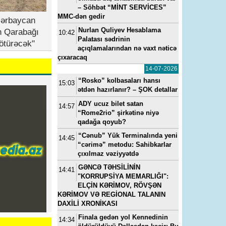
– Söhbət “MİNT SERVİCES”
MMC-dən gedir
zərbaycan
Nurlan Quliyev Hesablama
n Qarabağı
10:42
Palatası sədrinin
ötürəcək"
23, 11:11
---
15-07-2022, 11:49
---
14-05-2024, 0
açıqlamalarından nə vaxt nəticə
a
“Yeni klinika”ya baş həkim
Vüqar Əhmədovun seviml
çıxaracaq
baş
təyin edilib - FOTO
kadrı Elmar Mahmudov
14-07-2026
oğluna ən son model “Ra
Rover”i hansı pullarla alıb
“Rosko” kolbasaları hansı
15:03
ətdən hazırlanır? – ŞOK detallar
ADY ucuz bilet satan
14:57
“Rome2rio” şirkətinə niyə
qadağa qoyub?
“Cənub” Yük Terminalında yeni
14:45
“cərimə” metodu: Sahibkarlar
çıxılmaz vəziyyətdə
GƏNCƏ TƏHSİLİNİN
14:41
"KORRUPSİYA MEMARLIĞI":
ELÇİN KƏRİMOV, RÖVŞƏN
KƏRİMOV VƏ REGİONAL TALANIN
DAXİLİ XRONİKASI
Finala gedən yol Kennedinin
14:34