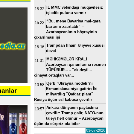
İL MMC vətəndaşı müqaviləsiz
15:32
işlədib pulunu vermir
“Bu, mənə Bavariya mal-qara
15:22
bazarını xatırlatdı” –
Azərbaycanlının böyrəyinin
çıxarılması işi
Trampdan İlham Əliyevə xüsusi
15:16
dəvət
MƏHKƏMƏLƏR KRALI
11:01
Azərbaycan qanunlarına rəsmən
TÜPÜRÜR... - Tək deyil...
cinayət ortaqları var...
Qərb "Ukrayna modeli"ni
10:58
Ermənistana niyə gətirir: İki
nanlar
milyardlıq "Qafqaz planı"
Rusiya üçün əsl kabusa çevrilir
Ankara dünyanın paytaxtına
10:57
çevrilir: Tramp gəlir, NATO-nun
taleyi həll olunur – Azərbaycan
üçün də sürpriz ola bilər
03-07-2026