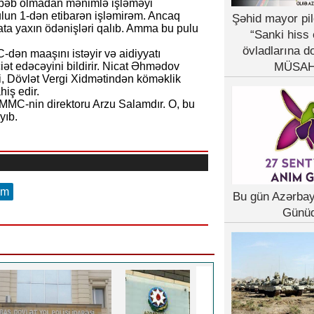
əbəb olmadan mənimlə işləməyi
yulun 1-dən etibarən işləmirəm. Ancaq
Şəhid mayor pil
a yaxın ödənişləri qalıb. Amma bu pulu
“Sanki hiss 
övladlarına d
dən maaşını istəyir və aidiyyatı
ət edəcəyini bildirir. Nicat Əhmədov
MÜSAH
i, Dövlət Vergi Xidmətindən köməklik
hiş edir.
 MMC-nin direktoru Arzu Salamdır. O, bu
yıb.
am
Bu gün Azərba
Günü