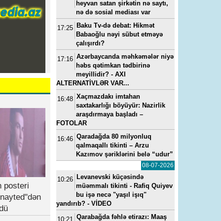
heyvan satan şirkətin nə saytı,
nə də sosial mediası var
Baku Tv-də debat: Hikmət
17:25
Babaoğlu nəyi sübut etməyə
çalışırdı?
Azərbaycanda məhkəmələr niyə
17:16
həbs qətimkan tədbirinə
meyillidir? - AXI
ALTERNATİVLƏR VAR...
Xaçmazdakı imtahan
16:48
saxtakarlığı böyüyür: Nazirlik
araşdırmaya başladı –
FOTOLAR
Qaradağda 80 milyonluq
16:46
qalmaqallı tikinti – Arzu
Kazımov şəriklərini belə “udur”
08-07-2026
Levanevski küçəsində
10:26
 posteri
müəmmalı tikinti - Rafiq Quiyev
bu işə necə "yaşıl işıq"
nayted"dən
yandırıb? - VİDEO
dü
Qarabağda fəhlə etirazı: Maaş
10:21