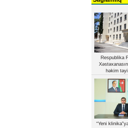
Respublika P
Xəstəxanasın
həkim təyi
“Yeni klinika”