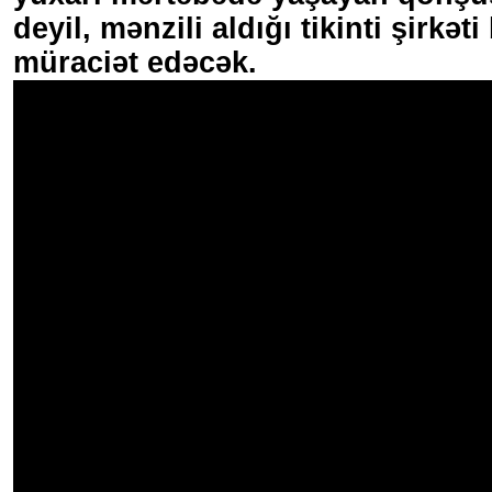
deyil, mənzili aldığı tikinti şirkət
müraciət edəcək.