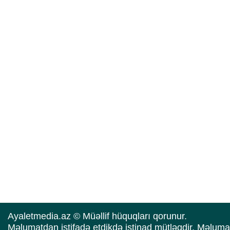
Ayaletmedia.az © Müəllif hüquqları qorunur.
Məlumatdan istifadə etdikdə istinad mütləqdir. Məluma