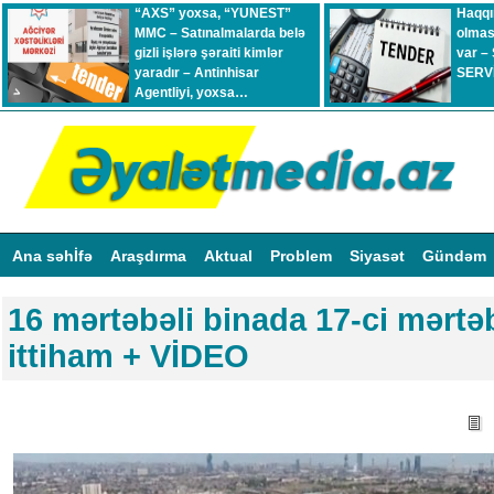
“AXS” yoxsa, “YUNEST”
Haqqı
MMC – Satınalmalarda belə
olmas
gizli işlərə şəraiti kimlər
var –
yaradır – Antinhisar
SERVİ
Agentliyi, yoxsa…
Ana səhİfə
Araşdırma
Aktual
Problem
Siyasət
Gündəm
16 mərtəbəli binada 17-ci mərt
ittiham + VİDEO