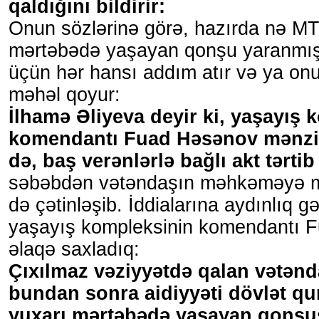
qaldığını bildirir:
Onun sözlərinə görə, hazırda nə MT
mərtəbədə yaşayan qonşu yaranmış 
üçün hər hansı addım atır və ya onu
məhəl qoyur:
İlhamə Əliyeva deyir ki, yaşayış 
komendantı Fuad Həsənov mənzil
də, baş verənlərlə bağlı akt tərti
səbəbdən vətəndaşın məhkəməyə m
də çətinləşib. İddialarına aydınlıq 
yaşayış kompleksinin komendantı 
əlaqə saxladıq:
Çıxılmaz vəziyyətdə qalan vətəndaş
bundan sonra aidiyyəti dövlət qu
yuxarı mərtəbədə yaşayan qonşus