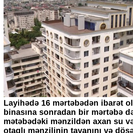
Layihədə 16 mərtəbədən ibarət o
binasına sonradan bir mərtəbə də a
mətəbədəki mənzildən axan su v
otaqlı mənzilinin tavanını və döş