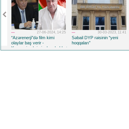
1:31
---
27-06-2024, 14:25
---
30-03-2023, 11:41
“Azərenerji”də film kimi
Səbail DYP rəisinin “yeni
olaylar baş verir -
hoqqaları”
Korrupsiya,kriminal,məhəbbət
və daha nələr.. Üzeyir
Yusifovun "Məcnun"u
oynadığı filmdə Baba
Rzayev də baş roldadı