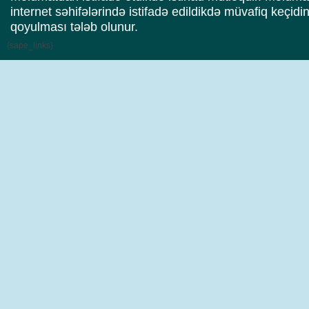
internet səhifələrində istifadə edildikdə müvafiq keçidi
qoyulması tələb olunur.
{sape_links}