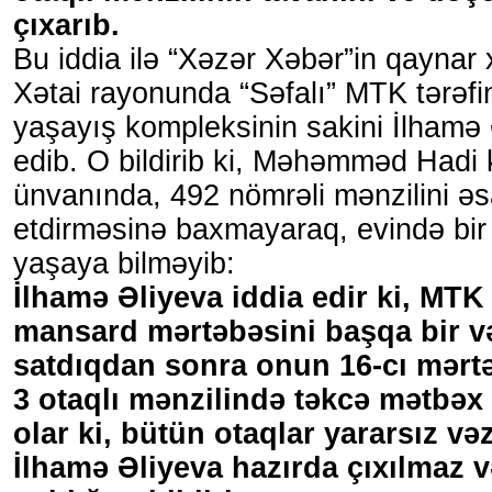
çıxarıb.
Bu iddia ilə “Xəzər Xəbər”in qaynar 
Xətai rayonunda “Səfalı” MTK tərəfi
yaşayış kompleksinin sakini İlhamə
edib. O bildirib ki, Məhəmməd Hadi
ünvanında, 492 nömrəli mənzilini əsa
etdirməsinə baxmayaraq, evində bir
yaşaya bilməyib:
İlhamə Əliyeva iddia edir ki, MTK
mansard mərtəbəsini başqa bir v
satdıqdan sonra onun 16-cı mərt
3 otaqlı mənzilində təkcə mətbəx
olar ki, bütün otaqlar yararsız və
İlhamə Əliyeva hazırda çıxılmaz 