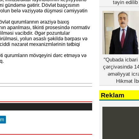
təyin edili
ni gündəmə gətirir. Dövlət başçısının
n yolun belə vəziyyətə düşməsi cəmiyyətin
övlət qurumlarının əraziyə baxış
ın aparılması, tikinti prosesində normativ
lməsi vacibdir. Əgər pozuntular
örülməsi, yolun əsaslı şəkildə bərpası və
ciddi nəzarət mexanizmlərinin tətbiqi
əti qurumların mövqeyini dərc etməyə və
"Qubada icbari 
q.
çərçivəsində 14
əməliyyat icr
Hikmət İb
Reklam
am