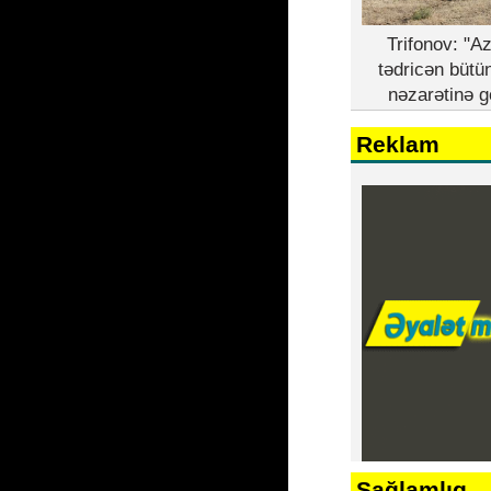
Trifonov: "A
tədricən bütü
nəzarətinə g
Reklam
Sağlamlıq