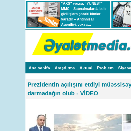
“AXS” yoxsa, “YUNEST”
MMC – Satınalmalarda belə
gizli işlərə şəraiti kimlər
yaradır – Antinhisar
Agentliyi, yoxsa…
Ana səhİfə
Araşdırma
Aktual
Problem
Siyas
Prezidentin açılışını etdiyi müəssisəy
darmadağın olub - VİDEO