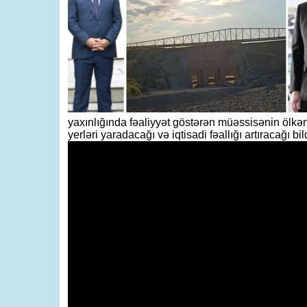
yaxınlığında fəaliyyət göstərən müəssisənin ölkəni
yerləri yaradacağı və iqtisadi fəallığı artıracağı bildi