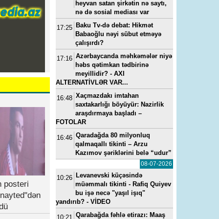
heyvan satan şirkətin nə saytı,
nə də sosial mediası var
Baku Tv-də debat: Hikmət
17:25
Babaoğlu nəyi sübut etməyə
çalışırdı?
Azərbaycanda məhkəmələr niyə
17:16
həbs qətimkan tədbirinə
meyillidir? - AXI
ALTERNATİVLƏR VAR...
Xaçmazdakı imtahan
22, 14:19
---
15-07-2022, 11:49
---
14-05-2024, 0
16:48
saxtakarlığı böyüyür: Nazirlik
TENDER
“Yeni klinika”ya baş həkim
Vüqar Əhmədovun seviml
araşdırmaya başladı –
təyin edilib - FOTO
kadrı Elmar Mahmudov
FOTOLAR
oğluna ən son model “Ra
Rover”i hansı pullarla alıb
Qaradağda 80 milyonluq
16:46
qalmaqallı tikinti – Arzu
Kazımov şəriklərini belə “udur”
08-07-2026
Levanevski küçəsində
10:26
 posteri
müəmmalı tikinti - Rafiq Quiyev
bu işə necə "yaşıl işıq"
nayted"dən
yandırıb? - VİDEO
dü
Qarabağda fəhlə etirazı: Maaş
10:21