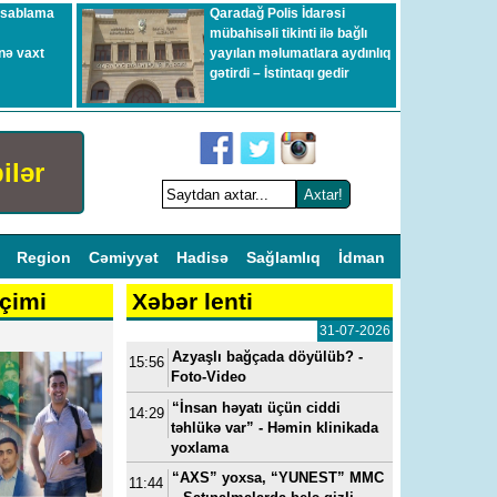
esablama
Qaradağ Polis İdarəsi
mübahisəli tikinti ilə bağlı
nə vaxt
yayılan məlumatlara aydınlıq
gətirdi – İstintaqı gedir
ilər
l
Region
Cəmiyyət
Hadisə
Sağlamlıq
İdman
çimi
Xəbər lenti
31-07-2026
Azyaşlı bağçada döyülüb? -
15:56
Foto-Video
“İnsan həyatı üçün ciddi
14:29
təhlükə var” - Həmin klinikada
yoxlama
“AXS” yoxsa, “YUNEST” MMC
11:44