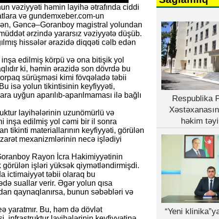
n vəziyyəti həmin layihə ətrafında ciddi
matlara və gundemxeber.com-un
sən, Gəncə–Goranboy magistral yolundan
 müddət ərzində yararsız vəziyyətə düşüb.
ılmış hissələr ərazidə diqqəti cəlb edən
 inşa edilmiş körpü və ona bitişik yol
qlıdır ki, həmin ərazidə son dövrdə bu
 torpaq sürüşməsi kimi fövqəladə təbii
isə yolun tikintisinin keyfiyyəti,
lara uyğun aparılıb-aparılmaması ilə bağlı
Respublika P
Xəstəxanasın
truktur layihələrinin uzunömürlü və
həkim təyi
i inşa edilmiş yol cəmi bir il sonra
 tikinti materiallarının keyfiyyəti, görülən
əzarət mexanizmlərinin necə işlədiyi
 Goranboy Rayon İcra Hakimiyyətinin
 görülən işləri yüksək qiymətləndirmişdi.
 ictimaiyyət təbii olaraq bu
də suallar verir. Əgər yolun qısa
ndan qaynaqlanırsa, bunun səbəbləri və
eə yaratmır. Bu, həm də dövlət
“Yeni klinika”
 infrastruktur layihələrinin keyfiyyətinə