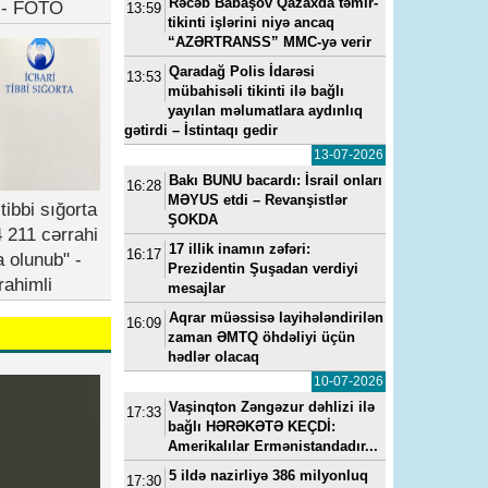
Rəcəb Babaşov Qazaxda təmir-
b - FOTO
13:59
tikinti işlərini niyə ancaq
“AZƏRTRANSS” MMC-yə verir
Qaradağ Polis İdarəsi
13:53
mübahisəli tikinti ilə bağlı
yayılan məlumatlara aydınlıq
gətirdi – İstintaqı gedir
13-07-2026
Bakı BUNU bacardı: İsrail onları
16:28
MƏYUS etdi – Revanşistlər
tibbi sığorta
ŞOKDA
 211 cərrahi
17 illik inamın zəfəri:
16:17
a olunub" -
Prezidentin Şuşadan verdiyi
rahimli
mesajlar
Aqrar müəssisə layihələndirilən
16:09
zaman ƏMTQ öhdəliyi üçün
hədlər olacaq
10-07-2026
Vaşinqton Zəngəzur dəhlizi ilə
17:33
bağlı HƏRƏKƏTƏ KEÇDİ:
Amerikalılar Ermənistandadır...
5 ildə nazirliyə 386 milyonluq
17:30