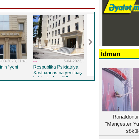
İdman
03-2023, 11:41
---
5-04-2023, 11:11
---
26-08-20
in “yeni
Respublika Psixiatriya
Təhsil Nazirliyinin 
Xəstəxanasına yeni baş
HOQQABAZLIĞI...
həkim təyin edildi
Ronaldonun
"Mançester Yu
sökül