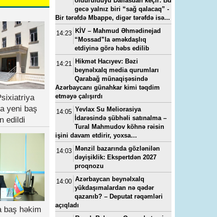
öldürüldüyü Dallasdan keçir: Bu
gecə yalnız biri “sağ qalacaq” -
Bir tərəfdə Mbappe, digər tərəfdə isə...
KİV – Mahmud Əhmədinejad
14:23
“Mossad”la əməkdaşlıq
etdiyinə görə həbs edilib
Hikmət Hacıyev: Bəzi
14:21
beynəlxalq media qurumları
Qarabağ münaqişəsində
Azərbaycanı günahkar kimi təqdim
etməyə çalışırdı
sixiatriya
a yeni baş
Yevlax Su Meliorasiya
14:05
İdarəsində şübhəli satınalma –
n edildi
Tural Mahmudov köhnə rəisin
işini davam etdirir, yoxsa…
Mənzil bazarında gözlənilən
14:03
dəyişiklik: Ekspertdən 2027
proqnozu
Azərbaycan beynəlxalq
14:00
yükdaşımalardan nə qədər
qazanıb? – Deputat rəqəmləri
açıqladı
ya baş həkim