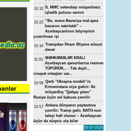
İL MMC vətəndaşı müqaviləsiz
15:32
işlədib pulunu vermir
“Bu, mənə Bavariya mal-qara
15:22
bazarını xatırlatdı” –
Azərbaycanlının böyrəyinin
çıxarılması işi
Trampdan İlham Əliyevə xüsusi
15:16
dəvət
MƏHKƏMƏLƏR KRALI
11:01
Azərbaycan qanunlarına rəsmən
TÜPÜRÜR... - Tək deyil...
cinayət ortaqları var...
Qərb "Ukrayna modeli"ni
10:58
Ermənistana niyə gətirir: İki
nanlar
milyardlıq "Qafqaz planı"
Rusiya üçün əsl kabusa çevrilir
Ankara dünyanın paytaxtına
10:57
çevrilir: Tramp gəlir, NATO-nun
taleyi həll olunur – Azərbaycan
üçün də sürpriz ola bilər
03-07-2026