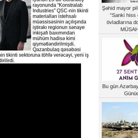
rayonunda “Konstralab
Şəhid mayor pil
Industries” QSC-nin tikinti
“Sanki hiss 
materialları istehsalı
müəssisəsinin açılışında
övladlarına d
iştirakı regionun sənaye
MÜSAH
inkişafı baxımından
mühüm hadisə kimi
qiymətləndirilmişdi.
Qazanbulaq qəsəbəsi
n tikinti sektoruna töhfə verəcəyi, yeni iş
rilirdi.
Bu gün Azərba
Günü