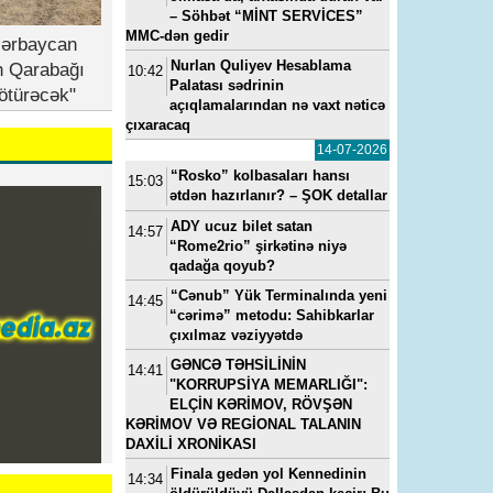
– Söhbət “MİNT SERVİCES”
MMC-dən gedir
zərbaycan
Nurlan Quliyev Hesablama
n Qarabağı
10:42
Palatası sədrinin
ötürəcək"
açıqlamalarından nə vaxt nəticə
çıxaracaq
14-07-2026
“Rosko” kolbasaları hansı
15:03
ətdən hazırlanır? – ŞOK detallar
ADY ucuz bilet satan
14:57
“Rome2rio” şirkətinə niyə
qadağa qoyub?
“Cənub” Yük Terminalında yeni
14:45
“cərimə” metodu: Sahibkarlar
çıxılmaz vəziyyətdə
GƏNCƏ TƏHSİLİNİN
14:41
"KORRUPSİYA MEMARLIĞI":
ELÇİN KƏRİMOV, RÖVŞƏN
KƏRİMOV VƏ REGİONAL TALANIN
DAXİLİ XRONİKASI
Finala gedən yol Kennedinin
14:34