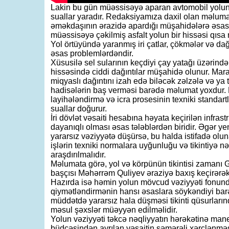
Lakin bu gün müəssisəyə aparan avtomobil yolunu
suallar yaradır. Redaksiyamıza daxil olan məlu
əməkdaşının ərazidə apardığı müşahidələrə əsa
müəssisəyə çəkilmiş asfalt yolun bir hissəsi qısa
Yol örtüyündə yaranmış iri çatlar, çökmələr və dağ
əsas problemlərdəndir.
Xüsusilə sel sularının keçdiyi çay yatağı üzərində
hissəsində ciddi dağıntılar müşahidə olunur. Mara
miqyaslı dağıntını izah edə biləcək zəlzələ və ya
hadisələrin baş verməsi barədə məlumat yoxdur. Bu 
layihələndirmə və icra prosesinin texniki standart
suallar doğurur.
İri dövlət vəsaiti hesabına həyata keçirilən infras
dayanıqlı olması əsas tələblərdən biridir. Əgər yen
yararsız vəziyyətə düşürsə, bu halda istifadə olunan
işlərin texniki normalara uyğunluğu və tikintiyə n
araşdırılmalıdır.
Məlumata görə, yol və körpünün tikintisi zamanı
başçısı Məhərrəm Quliyev əraziyə baxış keçirərək
Hazırda isə həmin yolun mövcud vəziyyəti fonunda
qiymətləndirmənin hansı əsaslara söykəndiyi barə
müddətdə yararsız hala düşməsi tikinti qüsurları
məsul şəxslər müəyyən edilməlidir.
Yolun vəziyyəti təkcə nəqliyyatın hərəkətinə man
büdcəsindən ayrılan vəsaitin səmərəli xərclənməsi,