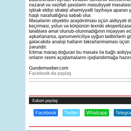
nəzarət və vəzifəli şəxslərin məsuliyyəti məsələsi
iştirak etdiyi strateji əhəmiyyətli layihəyə apara
haqlı narahatlığına səbəb olur.
Məsələnin obyektiv araşdırılması üçün aidiyyəti d
keçirməsi, yolun və körpünün texniki ekspertizasın
tələblərə əməl olunub-olunmadığının müəyyən edi
aşkarlanarsa, qanunvericiliyə uyğun tədbirlərin g
gələcəkdə analoji halların təkrarlanmaması üçün 
zəruridir.
İctimai maraq doğuran bu məsələ ilə bağlı aidiyy
onların rəsmi açıqlamalarını işıqlandırmağa hazırı
Gundemxeber.com
Facebook-da paylaş
Xəbəri paylaş
Facebook
Twitter
Whatsapp
Telegr