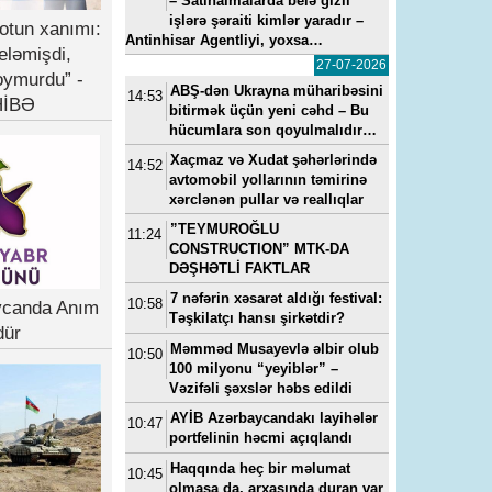
– Satınalmalarda belə gizli
işlərə şəraiti kimlər yaradır –
otun xanımı:
Antinhisar Agentliyi, yoxsa…
eləmişdi,
27-07-2026
oymurdu” -
ABŞ-dən Ukrayna müharibəsini
14:53
İBƏ
bitirmək üçün yeni cəhd – Bu
hücumlara son qoyulmalıdır…
Xaçmaz və Xudat şəhərlərində
14:52
avtomobil yollarının təmirinə
xərclənən pullar və reallıqlar
”TEYMUROĞLU
11:24
CONSTRUCTION” MTK-DA
DƏŞHƏTLİ FAKTLAR
7 nəfərin xəsarət aldığı festival:
10:58
ycanda Anım
Təşkilatçı hansı şirkətdir?
dür
Məmməd Musayevlə əlbir olub
10:50
100 milyonu “yeyiblər” –
Vəzifəli şəxslər həbs edildi
AYİB Azərbaycandakı layihələr
10:47
portfelinin həcmi açıqlandı
Haqqında heç bir məlumat
10:45
olmasa da, arxasında duran var