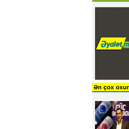
Ən çox oxu