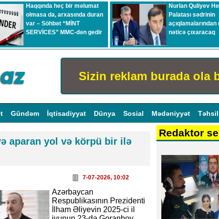
Haqqında heç bir məlumat
Nurlan Quliyev H
olmasa da, arxasında duran
Palatası sədrinin
var – Söhbət “MİNT
açıqlamalarından 
SERVİCES” MMC-dən gedir
nəticə çıxaracaq
Sizin reklam burada ola b
ət
Gündəm
İqtisadiyyat
Dünya
Sosial
Mədəniyyət
Təhsi
Redaktor se
ə aparan yol və körpü bir ilə
7-07-2026, 10:02
Azərbaycan
Respublikasının Prezidenti
İlham Əliyevin 2025-ci il
iyunun 23-də Goranboy