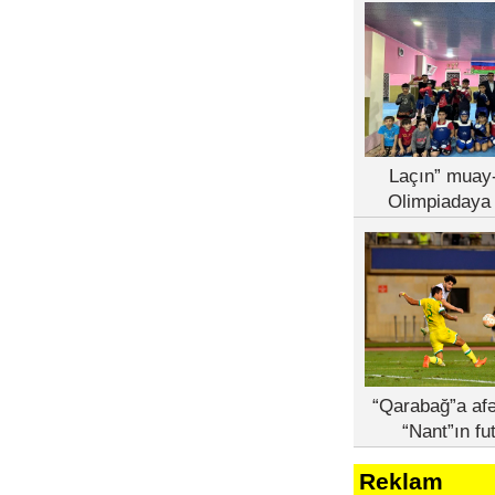
Laçın” muay-
Olimpiadaya 
“Qarabağ”a afə
“Nant”ın fu
Reklam