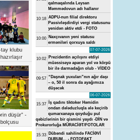
qalmaqalında Leysan
Məmmədovun adı hallanır
ADPU-nun filial direktoru
10:18
Passivləşdirdiyi vergi statusunu
yenidən aktiv etdi - FOTO
Naxçıvanın yeni statusu
10:00
erməniləri qorxuya saldı
tay klubu
07-07-2026
hazırlaşır
Prezidentin açılışını etdiyi
10:02
müəssisəyə aparan yol və körpü
bir ilə darmadağın olub - VİDEO
“Daşnak yuxuları”nın ağır daşı
09:57
– o, 50 il sonra da ayağımıza
düşəcək
06-07-2026
İş qadını tiktoker Həmidin
15:37
ondan dələduzluqla ələ keçirib
qumarxanaya qoyduğu pul
rin düşür” -
qəbizlərinin bir qismini yaydı -DİN və
tbolçusu
Prokurorluğa MÜRACİƏT/FOTOLAR
Dübəndi sahilində FACİƏVİ
15:33
DURUM... - FOTOFAKT