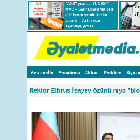
“AXS” yoxsa, “YUNEST”
MMC – Satınalmalarda belə
gizli işlərə şəraiti kimlər
yaradır – Antinhisar
Agentliyi, yoxsa…
Ana səhİfə
Araşdırma
Aktual
Problem
Siyas
Rektor Elbrus İsayev özünü niyə "bl