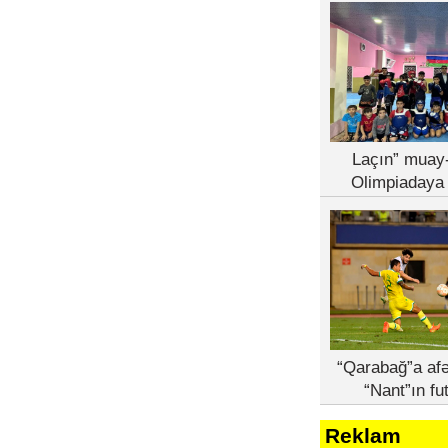
Laçın” muay-
Olimpiadaya 
“Qarabağ”a afə
“Nant”ın fu
Reklam