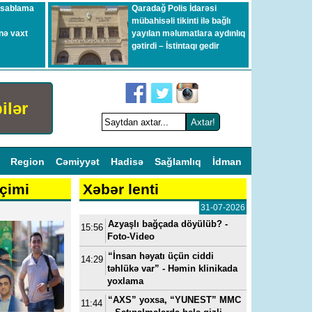
esablama
Qaradağ Polis İdarəsi
mübahisəli tikinti ilə bağlı
nə vaxt
yayılan məlumatlara aydınlıq
gətirdi – İstintaqı gedir
ilər
l
Region
Cəmiyyət
Hadisə
Sağlamlıq
İdman
çimi
Xəbər lenti
31-07-2026
Azyaşlı bağçada döyülüb? -
15:56
Foto-Video
“İnsan həyatı üçün ciddi
14:29
təhlükə var” - Həmin klinikada
yoxlama
“AXS” yoxsa, “YUNEST” MMC
11:44