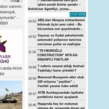
– Satınalmalarda belə gizli
işlərə şəraiti kimlər yaradır –
otun xanımı:
Antinhisar Agentliyi, yoxsa…
eləmişdi,
27-07-2026
oymurdu” -
ABŞ-dən Ukrayna müharibəsini
14:53
İBƏ
bitirmək üçün yeni cəhd – Bu
hücumlara son qoyulmalıdır…
Xaçmaz və Xudat şəhərlərində
14:52
avtomobil yollarının təmirinə
xərclənən pullar və reallıqlar
”TEYMUROĞLU
11:24
CONSTRUCTION” MTK-DA
DƏŞHƏTLİ FAKTLAR
7 nəfərin xəsarət aldığı festival:
10:58
ycanda Anım
Təşkilatçı hansı şirkətdir?
dür
Məmməd Musayevlə əlbir olub
10:50
100 milyonu “yeyiblər” –
Vəzifəli şəxslər həbs edildi
AYİB Azərbaycandakı layihələr
10:47
portfelinin həcmi açıqlandı
Haqqında heç bir məlumat
10:45
olmasa da, arxasında duran var