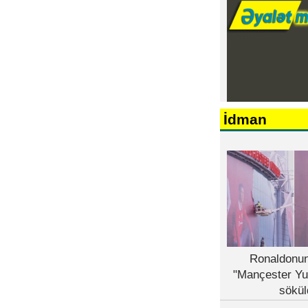
İdman
Ronaldonun
"Mançester Yu
sökül