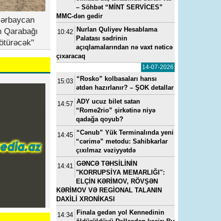
– Söhbət “MİNT SERVİCES”
MMC-dən gedir
zərbaycan
Nurlan Quliyev Hesablama
n Qarabağı
10:42
Palatası sədrinin
ötürəcək"
açıqlamalarından nə vaxt nəticə
çıxaracaq
14-07-2026
“Rosko” kolbasaları hansı
15:03
ətdən hazırlanır? – ŞOK detallar
ADY ucuz bilet satan
14:57
“Rome2rio” şirkətinə niyə
qadağa qoyub?
23, 11:11
---
15-07-2022, 11:49
---
14-05-2024, 0
“Cənub” Yük Terminalında yeni
14:45
a
“Yeni klinika”ya baş həkim
Vüqar Əhmədovun seviml
“cərimə” metodu: Sahibkarlar
baş
təyin edilib - FOTO
kadrı Elmar Mahmudov
çıxılmaz vəziyyətdə
oğluna ən son model “Ra
GƏNCƏ TƏHSİLİNİN
Rover”i hansı pullarla alıb
14:41
"KORRUPSİYA MEMARLIĞI":
ELÇİN KƏRİMOV, RÖVŞƏN
KƏRİMOV VƏ REGİONAL TALANIN
DAXİLİ XRONİKASI
Finala gedən yol Kennedinin
14:34