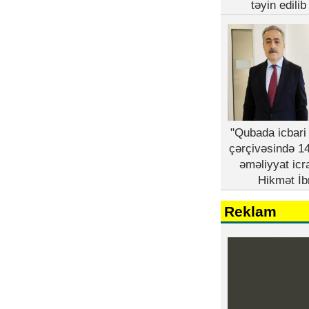
təyin edili
"Qubada icbari 
çərçivəsində 14
əməliyyat icr
Hikmət İb
Reklam