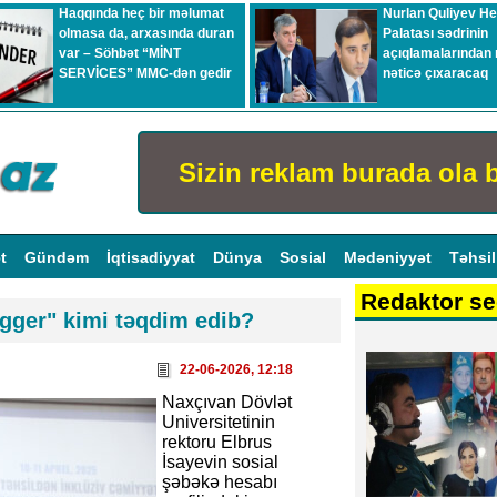
Haqqında heç bir məlumat
Nurlan Quliyev H
olmasa da, arxasında duran
Palatası sədrinin
var – Söhbət “MİNT
açıqlamalarından 
SERVİCES” MMC-dən gedir
nəticə çıxaracaq
Sizin reklam burada ola b
ət
Gündəm
İqtisadiyyat
Dünya
Sosial
Mədəniyyət
Təhsi
Redaktor se
ogger" kimi təqdim edib?
22-06-2026, 12:18
Naxçıvan Dövlət
Universitetinin
rektoru Elbrus
İsayevin sosial
şəbəkə hesabı