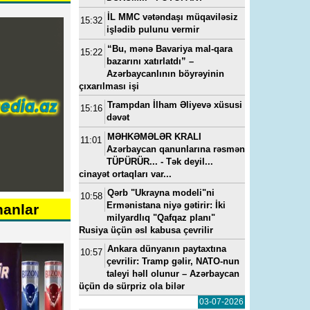
İL MMC vətəndaşı müqaviləsiz
15:32
işlədib pulunu vermir
“Bu, mənə Bavariya mal-qara
15:22
bazarını xatırlatdı” –
Azərbaycanlının böyrəyinin
çıxarılması işi
Trampdan İlham Əliyevə xüsusi
15:16
dəvət
MƏHKƏMƏLƏR KRALI
11:01
Azərbaycan qanunlarına rəsmən
TÜPÜRÜR... - Tək deyil...
cinayət ortaqları var...
Qərb "Ukrayna modeli"ni
10:58
Ermənistana niyə gətirir: İki
nanlar
milyardlıq "Qafqaz planı"
Rusiya üçün əsl kabusa çevrilir
Ankara dünyanın paytaxtına
10:57
çevrilir: Tramp gəlir, NATO-nun
taleyi həll olunur – Azərbaycan
üçün də sürpriz ola bilər
03-07-2026