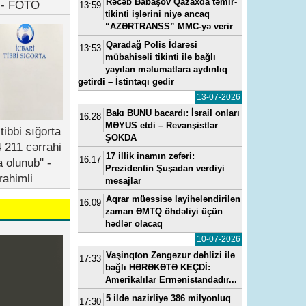
Rəcəb Babaşov Qazaxda təmir-
b - FOTO
13:59
tikinti işlərini niyə ancaq
“AZƏRTRANSS” MMC-yə verir
Qaradağ Polis İdarəsi
13:53
mübahisəli tikinti ilə bağlı
yayılan məlumatlara aydınlıq
gətirdi – İstintaqı gedir
13-07-2026
Bakı BUNU bacardı: İsrail onları
16:28
MƏYUS etdi – Revanşistlər
tibbi sığorta
ŞOKDA
 211 cərrahi
17 illik inamın zəfəri:
16:17
a olunub" -
Prezidentin Şuşadan verdiyi
rahimli
mesajlar
Aqrar müəssisə layihələndirilən
16:09
zaman ƏMTQ öhdəliyi üçün
hədlər olacaq
10-07-2026
Vaşinqton Zəngəzur dəhlizi ilə
17:33
bağlı HƏRƏKƏTƏ KEÇDİ:
Amerikalılar Ermənistandadır...
5 ildə nazirliyə 386 milyonluq
17:30