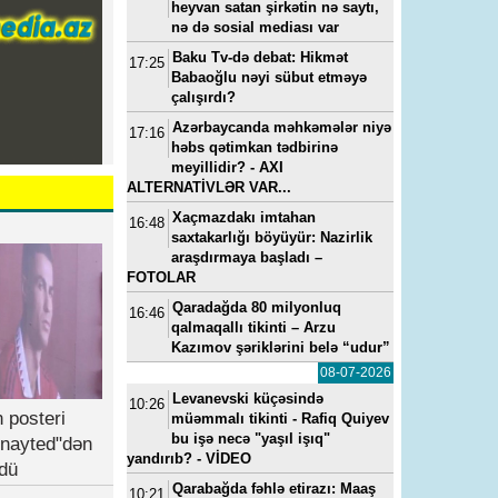
heyvan satan şirkətin nə saytı,
nə də sosial mediası var
Baku Tv-də debat: Hikmət
17:25
Babaoğlu nəyi sübut etməyə
çalışırdı?
Azərbaycanda məhkəmələr niyə
17:16
həbs qətimkan tədbirinə
meyillidir? - AXI
ALTERNATİVLƏR VAR...
Xaçmazdakı imtahan
16:48
saxtakarlığı böyüyür: Nazirlik
araşdırmaya başladı –
FOTOLAR
Qaradağda 80 milyonluq
16:46
qalmaqallı tikinti – Arzu
Kazımov şəriklərini belə “udur”
08-07-2026
Levanevski küçəsində
10:26
 posteri
müəmmalı tikinti - Rafiq Quiyev
bu işə necə "yaşıl işıq"
nayted"dən
yandırıb? - VİDEO
dü
Qarabağda fəhlə etirazı: Maaş
10:21