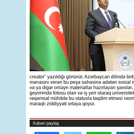
creator" yazıldığı görünür. Azərbaycan dilində b
mənasını verən bu peşə sahəsinə adətən sosial me
və ya digər onlayn materiallar hazırlayan şəxslər, 
geyimində fotosu olan və iş yeri olaraq universite
rəqəmsal mühitdə bu statusla təqdim etməsi rəsmi 
maraqlı ziddiyyəti ortaya qoyur.
Xəbəri paylaş