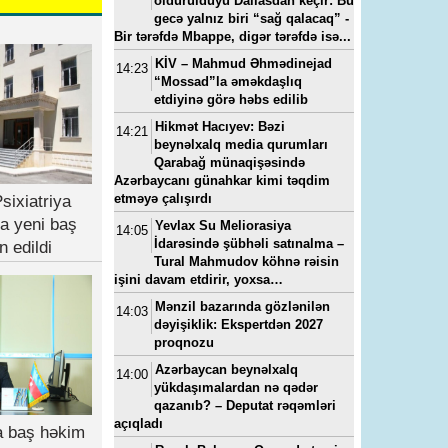
öldürüldüyü Dallasdan keçir: Bu
gecə yalnız biri “sağ qalacaq” -
Bir tərəfdə Mbappe, digər tərəfdə isə...
KİV – Mahmud Əhmədinejad
14:23
“Mossad”la əməkdaşlıq
etdiyinə görə həbs edilib
Hikmət Hacıyev: Bəzi
14:21
beynəlxalq media qurumları
Qarabağ münaqişəsində
Azərbaycanı günahkar kimi təqdim
etməyə çalışırdı
sixiatriya
a yeni baş
Yevlax Su Meliorasiya
14:05
İdarəsində şübhəli satınalma –
n edildi
Tural Mahmudov köhnə rəisin
işini davam etdirir, yoxsa…
Mənzil bazarında gözlənilən
14:03
dəyişiklik: Ekspertdən 2027
proqnozu
Azərbaycan beynəlxalq
14:00
yükdaşımalardan nə qədər
qazanıb? – Deputat rəqəmləri
açıqladı
ya baş həkim