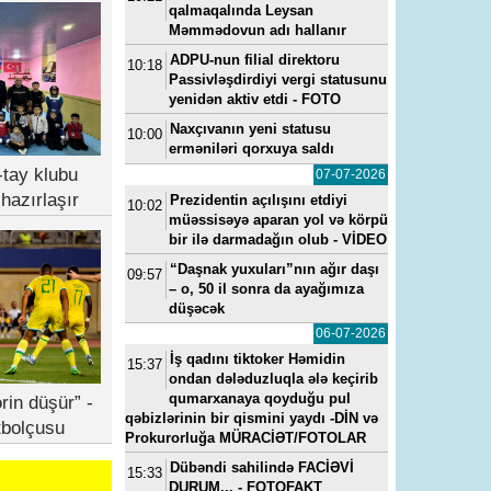
qalmaqalında Leysan
Məmmədovun adı hallanır
ADPU-nun filial direktoru
10:18
Passivləşdirdiyi vergi statusunu
yenidən aktiv etdi - FOTO
Naxçıvanın yeni statusu
10:00
erməniləri qorxuya saldı
tay klubu
07-07-2026
hazırlaşır
Prezidentin açılışını etdiyi
10:02
müəssisəyə aparan yol və körpü
bir ilə darmadağın olub - VİDEO
“Daşnak yuxuları”nın ağır daşı
09:57
– o, 50 il sonra da ayağımıza
düşəcək
06-07-2026
İş qadını tiktoker Həmidin
15:37
ondan dələduzluqla ələ keçirib
qumarxanaya qoyduğu pul
rin düşür” -
qəbizlərinin bir qismini yaydı -DİN və
tbolçusu
Prokurorluğa MÜRACİƏT/FOTOLAR
Dübəndi sahilində FACİƏVİ
15:33
DURUM... - FOTOFAKT