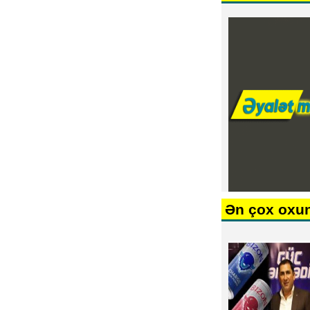
Ən çox oxu