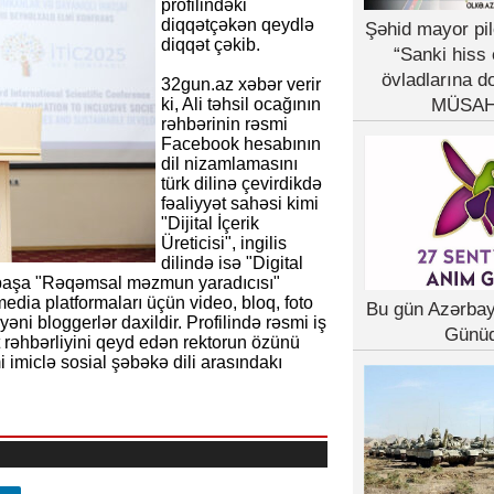
profilindəki
diqqətçəkən qeydlə
Şəhid mayor pil
diqqət çəkib.
“Sanki hiss 
övladlarına d
32gun.az xəbər verir
ki, Ali təhsil ocağının
MÜSAH
rəhbərinin rəsmi
Facebook hesabının
dil nizamlamasını
türk dilinə çevirdikdə
fəaliyyət sahəsi kimi
"Dijital İçerik
Üreticisi", ingilis
dilində isə "Digital
irbaşa "Rəqəmsal məzmun yaradıcısı"
dia platformaları üçün video, bloq, foto
Bu gün Azərba
yəni bloggerlər daxildir. Profilində rəsmi iş
Günü
t rəhbərliyini qeyd edən rektorun özünü
imiclə sosial şəbəkə dili arasındakı