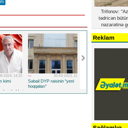
am
Trifonov: "A
tədricən bütü
nəzarətinə g
Reklam
03-2023, 11:41
---
26-08-2022, 14:19
---
5-04-20
in “yeni
Təhsil Nazirliyinin TENDER
Respublika Psixiatriy
HOQQABAZLIĞI...
Xəstəxanasına yeni 
həkim təyin edildi
Sağlamlıq