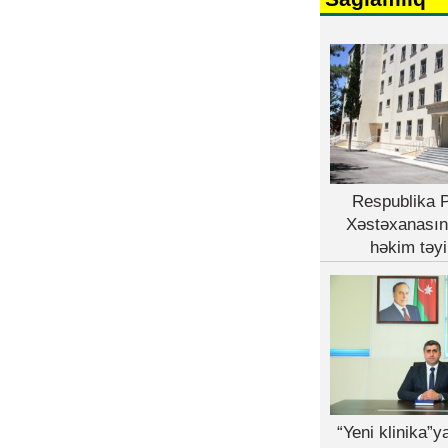
Respublika P
Xəstəxanasın
həkim təyi
“Yeni klinika”