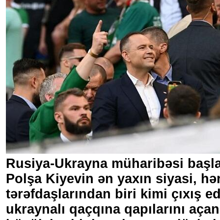
Rusiya-Ukrayna müharibəsi başl
Polşa Kiyevin ən yaxın siyasi, hə
tərəfdaşlarından biri kimi çıxış e
ukraynalı qaçqına qapılarını aça