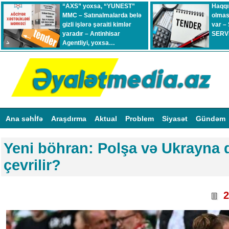
“AXS” yoxsa, “YUNEST”
Haqqı
MMC – Satınalmalarda belə
olmas
gizli işlərə şəraiti kimlər
var –
yaradır – Antinhisar
SERVİ
Agentliyi, yoxsa…
Ana səhİfə
Araşdırma
Aktual
Problem
Siyasət
Gündəm
Yeni böhran: Polşa və Ukrayna
çevrilir?
2