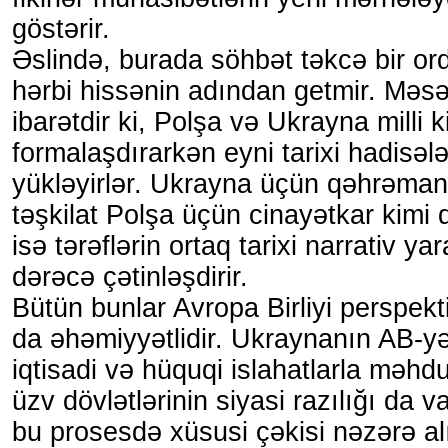
göstərir.
Əslində, burada söhbət təkcə bir or
hərbi hissənin adından getmir. Məs
ibarətdir ki, Polşa və Ukrayna milli ki
formalaşdırarkən eyni tarixi hadisə
yükləyirlər. Ukrayna üçün qəhrəman
təşkilat Polşa üçün cinayətkar kimi q
isə tərəflərin ortaq tarixi narrativ y
dərəcə çətinləşdirir.
Bütün bunlar Avropa Birliyi perspek
da əhəmiyyətlidir. Ukraynanın AB-yə
iqtisadi və hüquqi islahatlarla məhdu
üzv dövlətlərinin siyasi razılığı da v
bu prosesdə xüsusi çəkisi nəzərə alı