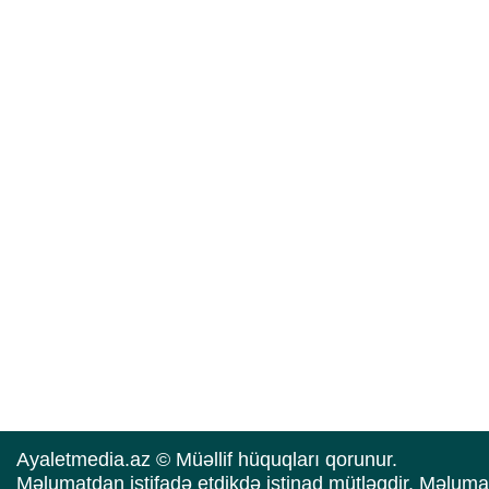
Ayaletmedia.az © Müəllif hüquqları qorunur.
Məlumatdan istifadə etdikdə istinad mütləqdir. Məluma