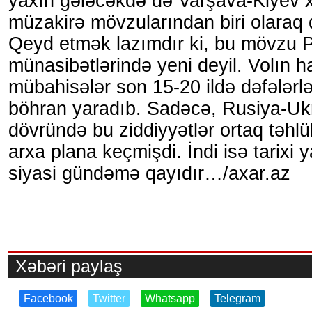
yaxın gələcəkdə də Varşava-Kiyev x
müzakirə mövzularından biri olaraq 
Qeyd etmək lazımdır ki, bu mövzu 
münasibətlərində yeni deyil. Volın had
mübahisələr son 15-20 ildə dəfələrlə
böhran yaradıb. Sadəcə, Rusiya-Uk
dövründə bu ziddiyyətlər ortaq təhl
arxa plana keçmişdi. İndi isə tarixi
siyasi gündəmə qayıdır…/axar.az
Xəbəri paylaş
Facebook
Twitter
Whatsapp
Telegram