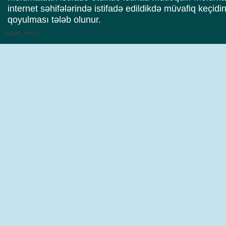
internet səhifələrində istifadə edildikdə müvafiq keçidi
qoyulması tələb olunur.
{sape_links}