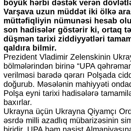
böyük hərbi dəstək verən dövlətl
Varşava uzun müddət iki ölkə aras
müttəfiqliyin nümunəsi hesab ol
son hadisələr göstərir ki, ortaq t
düşmən tarixi ziddiyyətləri tama
qaldıra bilmir.
Prezident Vladimir Zelenskinin Uk
bölmələrindən birinə “UPA qəhrəmanl
verilməsi barədə qərarı Polşada cidd
doğurub. Məsələnin mahiyyəti ondad
Polşa eyni tarixi hadisələrə tamamil
baxırlar.
Ukrayna üçün Ukrayna Qiyamçı Or
əsrdə milli azadlıq mübarizəsinin si
biridir. UPA həm nasist Almaniyası