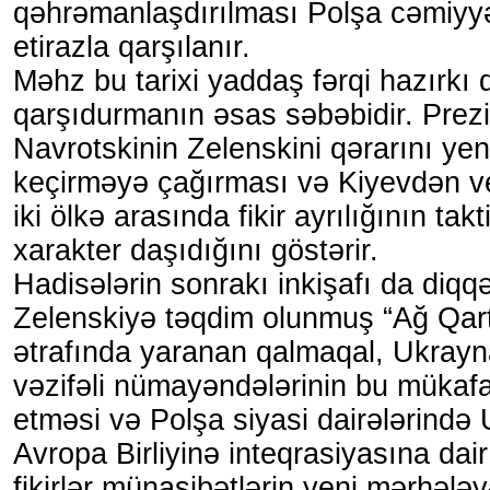
qəhrəmanlaşdırılması Polşa cəmiyyə
etirazla qarşılanır.
Məhz bu tarixi yaddaş fərqi hazırkı 
qarşıdurmanın əsas səbəbidir. Prezi
Navrotskinin Zelenskini qərarını ye
keçirməyə çağırması və Kiyevdən ve
iki ölkə arasında fikir ayrılığının takti
xarakter daşıdığını göstərir.
Hadisələrin sonrakı inkişafı da diqqə
Zelenskiyə təqdim olunmuş “Ağ Qart
ətrafında yaranan qalmaqal, Ukray
vəzifəli nümayəndələrinin bu mükafa
etməsi və Polşa siyasi dairələrində
Avropa Birliyinə inteqrasiyasına dai
fikirlər münasibətlərin yeni mərhələ