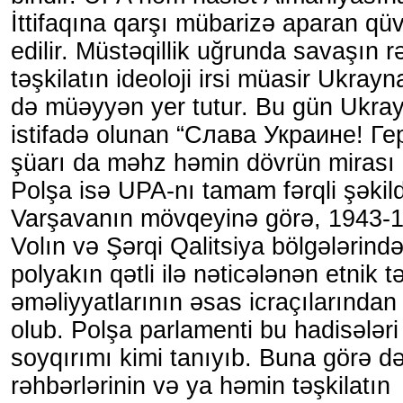
İttifaqına qarşı mübarizə aparan qü
edilir. Müstəqillik uğrunda savaşın 
təşkilatın ideoloji irsi müasir Ukrayn
də müəyyən yer tutur. Bu gün Ukra
istifadə olunan “Слава Украине! Г
şüarı da məhz həmin dövrün mirası h
Polşa isə UPA-nı tamam fərqli şəkild
Varşavanın mövqeyinə görə, 1943-19
Volın və Şərqi Qalitsiya bölgələrində
polyakın qətli ilə nəticələnən etnik 
əməliyyatlarının əsas icraçılarında
olub. Polşa parlamenti bu hadisələri
soyqırımı kimi tanıyıb. Buna görə 
rəhbərlərinin və ya həmin təşkilatın