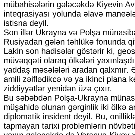
mübahisələrin gələcəkdə Kiyevin A
inteqrasiyası yolunda əlavə maneələ
istisna deyil.
Son illər Ukrayna və Polşa münasibə
Rusiyadan gələn təhlükə fonunda qiym
Lakin son hadisələr göstərir ki, geo
müvəqqəti olaraq ölkələri yaxınlaşdır
yaddaş məsələləri aradan qalxmır. 
amili zəiflədikcə və ya ikinci plana 
ziddiyyətlər yenidən üzə çıxır.
Bu səbəbdən Polşa-Ukrayna münasi
müşahidə olunan gərginlik iki ölkə a
diplomatik insident deyil. Bu, onilliklə
tapmayan tarixi problemlərin növbət